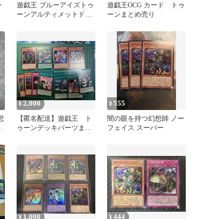
ン
遊戯王 ブルーアイズトゥ
遊戯王OCG カード トゥ
ーンアルティメットドラ
ーンまとめ売り
ク
ゴン シークレット他 10
枚セット
2,000
555
¥
¥
想
【匿名配送】遊戯王 ト
闇の眼を持つ幻想師 ノー
セ
ゥーンデッキパーツまと
フェイス スーパー
め売り
1,000
444
¥
¥