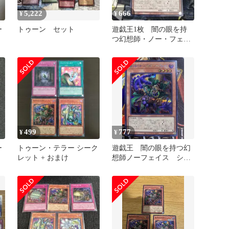
5,222
666
¥
¥
ー
トゥーン セット
遊戯王1枚 闇の眼を持
つ幻想師・ノー・フェイ
ス シークレット
499
777
¥
¥
ー
トゥーン・テラー シーク
遊戯王 闇の眼を持つ幻
レット + おまけ
想師ノーフェイス シー
クレットレア