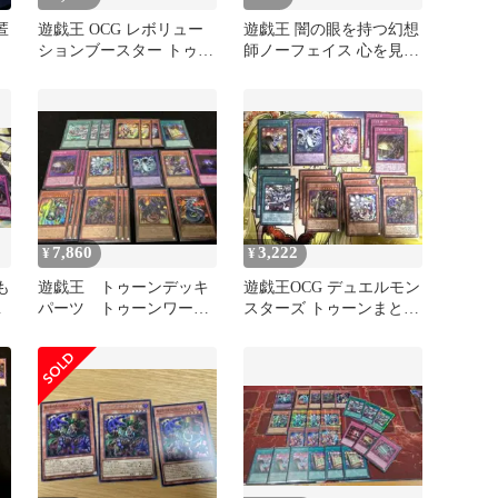
匿
遊戯王 OCG レボリュー
遊戯王 闇の眼を持つ幻想
ションブースター トゥー
師ノーフェイス 心を見通
ン レアカード まとめ売
す眼 セット
り
7,860
3,222
¥
¥
も
遊戯王 トゥーンデッキ
遊戯王OCG デュエルモン
デ
パーツ トゥーンワール
スターズ トゥーンまとめ
ド、ファニーダーク24枚
売り
セット