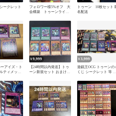
シークレット
フォロワー様5%オフ 大
トゥーン 10枚セット 
会構築 トゥーンライゼ
名配送
オルデッキ ①
9,999
3,999
¥
¥
ルーアイズ・ト
【24時間以内発送】トゥ
遊戯王OCG トゥーンの
ルティメット
ーン新規セット おまけ付
くじ シークレット 等 
どデッキパー
き
ッキパーツ