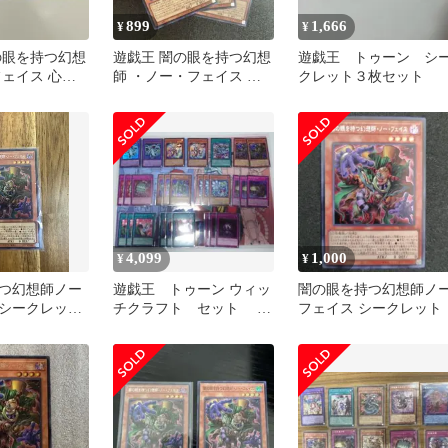
899
1,666
¥
¥
の眼を持つ幻想
遊戯王 闇の眼を持つ幻想
遊戯王 トゥーン シ
フェイス 心を
師 ・ノー・フェイス シ
クレット３枚セット
 2枚セット
ークレット1枚、スーパ
ー2枚
4,099
1,000
¥
¥
つ幻想師ノー
遊戯王 トゥーン ウィッ
闇の眼を持つ幻想師ノ
シークレット
チクラフト セット 追
フェイス シークレット
加更新