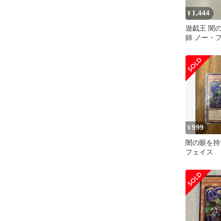
1,444
¥
遊戯王 闇
師 ノー・
見通す眼
シク
999
¥
闇の眼を持
フェイス 
レア