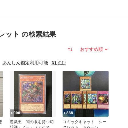
レット の検索結果
並び替え
あんしん鑑定利用可能
XL(LL)
900
888
¥
¥
想
遊戯王 闇の眼を持つ幻
コミックキャット シー
ー
想師・ノー・フェイス
クレット トゥーン セ