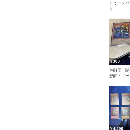
トゥーンパ
り
300
¥
遊戯王 闇
想師・ノー
ーパーレア
4,700
¥