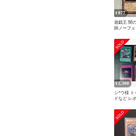
877
¥
遊戯王 闇
師ノーフェ
ット1枚
2,300
¥
シ*ウ様 
ドなど レ
ブースター