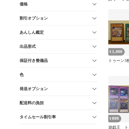
価格
アイズイリ
ト シク
割引オプション
あんしん鑑定
出品形式
1,400
¥
保証付き整備品
トゥーン3
色
発送オプション
配送料の負担
タイムセール割引率
800
¥
遊戯王 ト