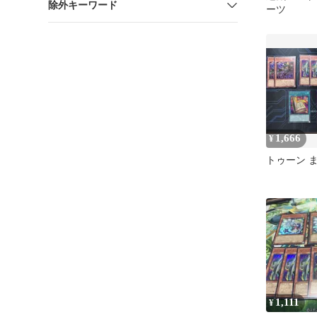
除外キーワード
ーツ
1,666
¥
トゥーン 
1,111
¥