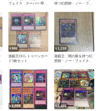
フェイス スーパー 即購
持つ幻想師・ノー・フェ
入OK
イス シク シークレッ
ト 2枚
800
1,218
¥
¥
ャ
遊戯王OCG トゥーンカー
遊戯王 闇の眼を持つ幻
ド5枚セット
想師・ノー・フェイス
コ
シークレットレア
2,999
1,400
¥
¥