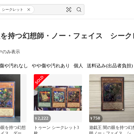
シークレット
を持つ幻想師・ノー・フェイス シーク
中のみ表示
傷や汚れなし
やや傷や汚れあり
個人
送料込み(出品者負担)
2,222
750
¥
¥
の眼を持つ幻想
トゥーン シークレット3
遊戯王 闇の眼を持つ幻
ェイス ダーク
枚
師ノー・フェイス シ