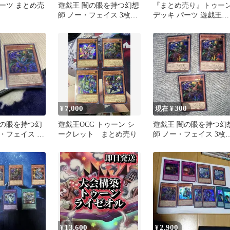
ーツ まとめ売
遊戯王 闇の眼を持つ幻想
『まとめ売り』トゥー
師 ノー・フェイス 3枚セ
デッキ パーツ 遊戯王
ット
セット まとめ シー
レット
7,000
300
¥
現在 ¥
の眼を持つ幻
遊戯王OCG トゥーン シ
遊戯王 闇の眼を持つ幻
・フェイス ス
ークレット まとめ売り
師 ノー・フェイス 3枚
 2枚セット
ット SR
13,600
2,900
¥
¥