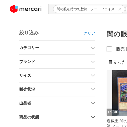
ンツにスキップ
闇の眼を持つ幻想師・ノー・フェイス
絞り込み
闇の眼
クリア
カテゴリー
販売
ブランド
目立った
サイズ
販売状況
出品者
980
¥
商品の状態
遊戯王 闇
師 ノーフ