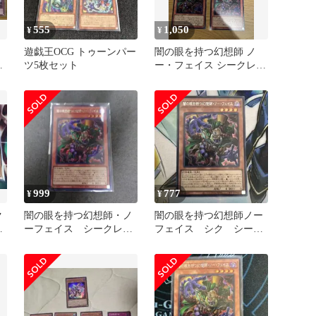
555
1,050
¥
¥
ー
遊戯王OCG トゥーンパー
闇の眼を持つ幻想師 ノ
ト
ツ5枚セット
ー・フェイス シークレッ
め
ト スーパー2枚 遊戯王
999
777
¥
¥
ク
闇の眼を持つ幻想師・ノ
闇の眼を持つ幻想師ノー
ーフェイス シークレッ
フェイス シク シーク
ー
トレア
レット