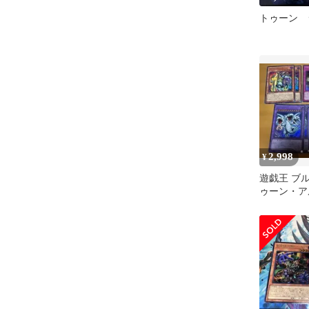
トゥーン 
2,998
¥
遊戯王 ブ
ゥーン・ア
ドラゴンな
ツ