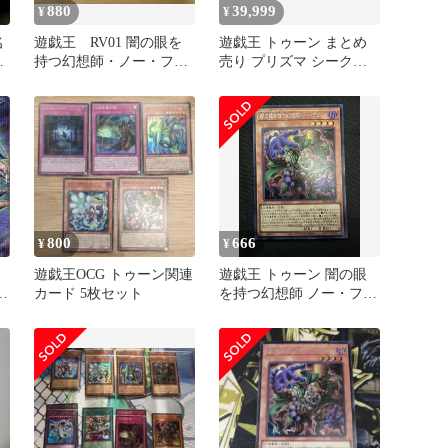
880
39,999
¥
¥
名
遊戯王 RV01 闇の眼を
遊戯王 トゥーン まとめ
持つ幻想師・ノー・フェ
売り プリズマ シークレ
種
イス シークレット1枚
ット 高レート
すー2枚
800
666
¥
¥
遊戯王OCG トゥーン関連
遊戯王 トゥーン 闇の眼
環
カード 5枚セット
を持つ幻想師 ノー・フェ
イス シークレット 1枚