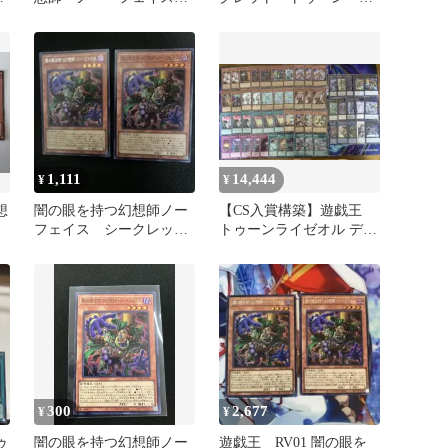
シークレットレア
ット
1,111
14,444
¥
¥
想
闇の眼を持つ幻想師ノー
【CS入賞構築】遊戯王
フェイス シークレット
トゥーンライゼオル デッ
&スーパーレア
キ メイン41枚+EX15枚
300
2,677
¥
¥
ゥ
闇の眼を持つ幻想師ノー
遊戯王 RV01 闇の眼を