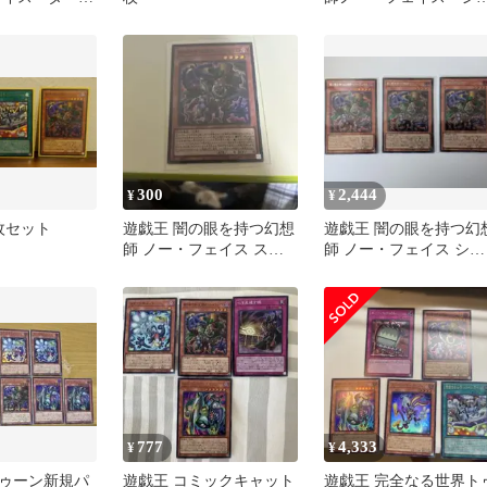
ュージョニス
クレット
300
2,444
¥
¥
枚セット
遊戯王 闇の眼を持つ幻想
遊戯王 闇の眼を持つ幻
師 ノー・フェイス スー
師 ノー・フェイス シー
パーレア
クレット 3枚セット
777
4,333
¥
¥
ゥーン新規パ
遊戯王 コミックキャット
遊戯王 完全なる世界ト