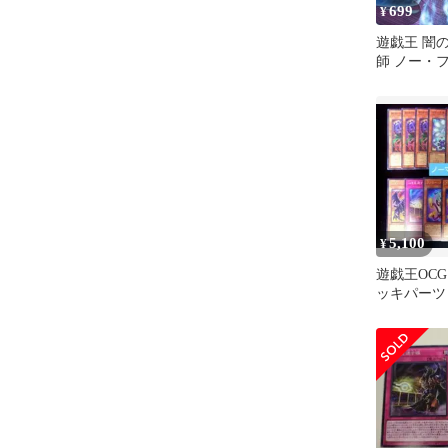
699
¥
遊戯王 闇
師 ノー・
見通す眼 
5,100
¥
遊戯王OC
ッキパーツ