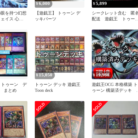
6,000
5,899
¥
¥
の眼を持つ幻想
【遊戯王】 トゥーン デ
シークレット含む 匿
フェイス 心を
ッキパーツ
配送 遊戯王 トゥー
シークレット
ン デッキパーツ 22
類62枚
15,050
19,980
¥
¥
G トゥーン デ
トゥーン デッキ 遊戯王
遊戯王OCG 本格構築 ト
 まとめ
Toon deck
ゥーン 構築済デッキ 
境