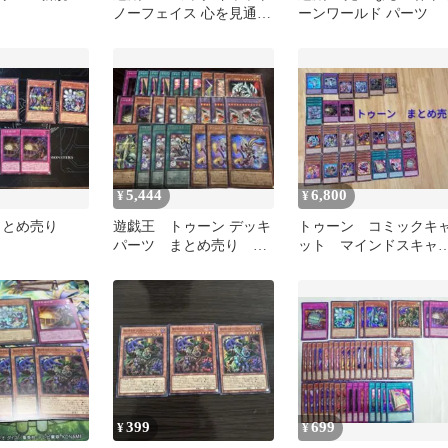
ノーフェイス 心を見通す
ーンワールド パーツ
眼 エビル・ボックス4枚
セット
5,444
6,800
¥
¥
まとめ売り
遊戯王 トゥーン デッキ
トゥーン コミックキ
パーツ まとめ売り 完
ット マインドスキャ
全なる世界 ファニーダ
ン ダークラビット 
ークラビット
ンプリート
399
699
¥
¥