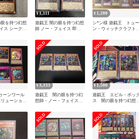
1,111
1,200
¥
¥
の眼を持つ幻想
遊戯王 闇の眼を持つ幻想
シ*ン様 遊戯王 トュ
イス シークレ
師 ノー・フェイス 即購
ン・ウィッチクラフ
入可能
シークレット10枚まと
売り
3,333
1,500
¥
¥
トゥーンワール
遊戯王 闇の眼を持つ幻
遊戯王 エビル・ボッ
ボリューション
想師・ノー・フェイス
ス 闇の眼を持つ幻想
 まとめ売り
シークレット 3枚
師・ノーフェイス シ
クレット