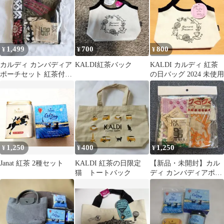
1,499
700
800
¥
¥
¥
カルディ カンバディア
KALDI紅茶バック
KALDI カルディ 紅茶
ポーチセット 紅茶付き
の日バッグ 2024 未使用
ブラック系
1,250
400
1,250
¥
¥
¥
Janat 紅茶 2種セット
KALDI 紅茶の日限定
【新品・未開封】カル
猫 トートバック
ディ カンバディアポー
チセット 1セット