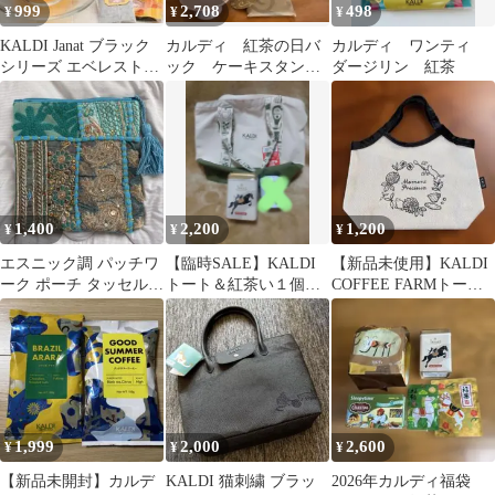
999
2,708
498
¥
¥
¥
KALDI Janat ブラック
カルディ 紅茶の日バ
カルディ ワンティ
シリーズ エベレストチ
ック ケーキスタン
ダージリン 紅茶
ャイミニチュアチャー
ド エコバッグ 3点セ
ム付き
ット 未使用
1,400
2,200
1,200
¥
¥
¥
エスニック調 パッチワ
【臨時SALE】KALDI
【新品未使用】KALDI
ーク ポーチ タッセル付
トート＆紅茶い１個セ
COFFEE FARMトート
き
ット まとめ売り
バッグ
1,999
2,000
2,600
¥
¥
¥
【新品未開封】カルデ
KALDI 猫刺繍 ブラッ
2026年カルディ福袋