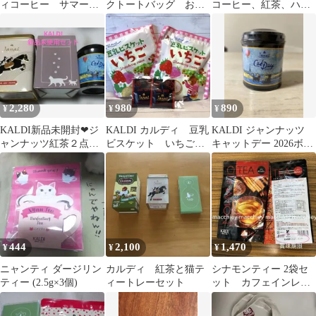
ィコーヒー サマーバ
クトートバッグ おま
コーヒー、紅茶、ハー
ッグ限定コーヒーセッ
け付き
ブティー、緑茶、福飴
ト
2,280
980
890
¥
¥
¥
KALDI新品未開封❤ジ
KALDI カルディ 豆乳
KALDI ジャンナッツ
ャンナッツ紅茶２点&
ビスケット いちご
キャットデー 2026ボル
オリジナルミニステン
10枚入り 2袋 オマケ
ドヌイ ティー
レスボトル
紅茶付き❣️
444
2,100
1,470
¥
¥
¥
ニャンティ ダージリン
カルディ 紅茶と猫テ
シナモンティー 2袋セ
ティー (2.5g×3個)
ィートレーセット
ット カフェインレス
ティー カルディ