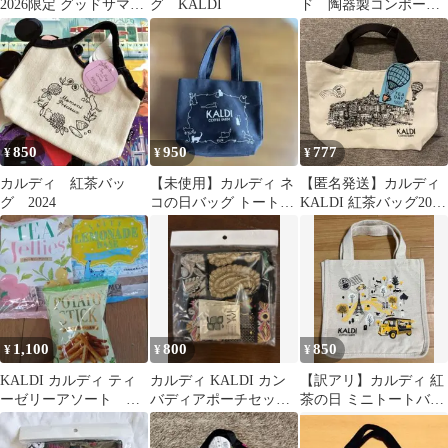
2026限定 グッドサマー
グ KALDI
ド 陶器製コンポー
コーヒー 100g 2パック
ト カルディ 紅茶バ
粉
ッグ
850
950
777
¥
¥
¥
カルディ 紅茶バッ
【未使用】カルディ ネ
【匿名発送】カルディ
グ 2024
コの日バッグ トートバ
KALDI 紅茶バッグ2023
ッグ ブラック KALDI
トートバッグのみ タグ
猫
付き
1,100
800
850
¥
¥
¥
KALDI カルディ ティ
カルディ KALDI カン
【訳アリ】カルディ 紅
ーゼリーアソート レ
バディアポーチセット
茶の日 ミニトートバッ
モネードベース ポテ
紅茶 2袋入り インド
グ 2020 KALDI
ト
刺繍