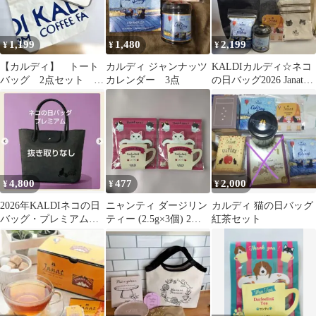
1,199
1,480
2,199
¥
¥
¥
【カルディ】 トート
カルディ ジャンナッツ
KALDIカルディ☆ネコ
バッグ 2点セット
カレンダー 3点
の日バッグ2026 Janat紅
キャンバス ネコ ミ
茶&ティーフィルター
ニトート バッグ
4,800
477
2,000
¥
¥
¥
2026年KALDIネコの日
ニャンティ ダージリン
カルディ 猫の日バッグ
バッグ・プレミアム・
ティー (2.5g×3個) 2パ
紅茶セット
新品未開封
ック セット