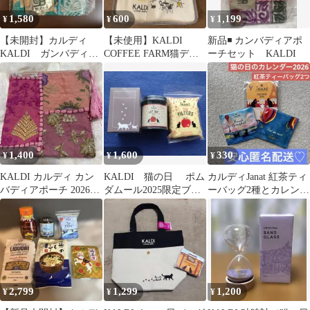
1,580
600
1,199
¥
¥
¥
【未開封】カルディ
【未使用】KALDI
新品◾️ カンバディアポ
KALDI ガンバディア
COFFEE FARM猫デザ
ーチセット KALDI
ポーチ インド刺繍 紅
イン バッグ
茶付き グリーン
1,400
1,600
330
¥
¥
¥
KALDI カルディ カン
KALDI 猫の日 ポム
カルディJanat 紅茶ティ
バディアポーチ 2026新
ダムール2025限定ブレ
ーバッグ2種とカレンダ
作 刺繍ポーチ 紅茶付
ンド ステンレスボト
ーセット 匿名配送
ル
即日発送♡
2,799
1,299
1,200
¥
¥
¥