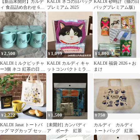
【新品未開封】カルデ
KALDI ネコの日バッグ
KALDI 砂時計（猫の日
ィ 食品詰め合わせ 6点
プレミアム 2025
バッグプレミアム版）
セット はちみつ・限定
紅茶・スープ
2,500
1,099
1,800
¥
¥
¥
KALDIミルクピッチャ
KALDI カルディ キャ
KALDI 福袋 2026＋お
ー3個 ネコ 紅茶の日 紅
ットコンパクトミラー
まけ
茶バッグ カルディティ
ハチワレ&スコティッ
ーグッズ
シュ 紅茶付
2,222
1,500
750
¥
¥
¥
KALDI Janat トートバ
[未開封] カンバディ
カルディ カルディ
ッグ マグカップ セッ
ア ポーチ 紅茶 カ
トートバッグ 紅茶バ
ト 猫の日 2020
ルディ
ッグ