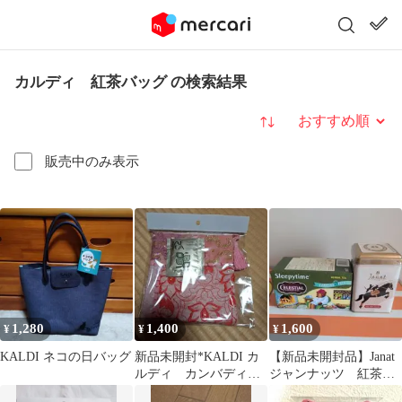
カルディ 紅茶バッグ の検索結果
並び替え
販売中のみ表示
1,280
1,400
1,600
¥
¥
¥
KALDI ネコの日バッグ
新品未開封*KALDI カ
【新品未開封品】Janat
ルディ カンバディア
ジャンナッツ 紅茶
ポーチセット
ハーブ茶 カルディ