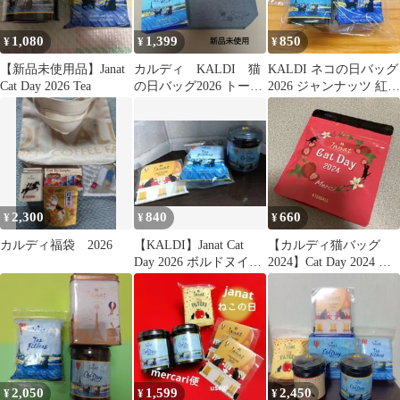
1,080
1,399
850
¥
¥
¥
【新品未使用品】Janat
カルディ KALDI 猫
KALDI ネコの日バッグ
Cat Day 2026 Tea
の日バッグ2026 トート
2026 ジャンナッツ 紅茶
バッグ Janat 紅茶
セット
2,300
840
660
¥
¥
¥
カルディ福袋 2026
【KALDI】Janat Cat
【カルディ猫バッグ
Day 2026 ボルドヌイと
2024】Cat Day 2024 テ
ティーフィルター
ィーバッグ 8個入り
2,050
1,599
2,450
¥
¥
¥