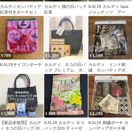
カルディカンバディア
カルディ 猫の日バック
KALDI カルディ Janat
紅茶付きポーチセット
紅茶
ジャンナッツ アール
②
グレイ ティーバッグ
200p
700
1,380
1,500
¥
¥
¥
KALDIサイゴンポーチ
カルディ ネコの日バ
カルディ インド刺
ッグ プレミアム ポー
繍 カンバディアポー
チ&カレンダーセット
チ 2026 紅茶
1,900
300
1,288
¥
¥
¥
【新品未使用】カルデ
KALDI カルディ ネコ
KALDI 刺繍ポーチ カ
ィ ネコの日バッグ 2026
バック2026 ティーゼリ
ンバディアポーチ有機