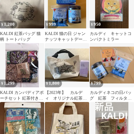
1,200
999
950
¥
¥
¥
KALDI 紅茶バッグ 猫
KALDI 猫の日 ジャン
カルディ キャットコ
柄 トートバッグ
ナッツキャットデー
ンパクトミラー
2026 ３点セット
1,299
1,800
799
¥
¥
¥
KALDI カンバディアポ
【2023年】 カルデ
カルディネコの日バッ
ーチセット 紅茶付き
ィ オリジナル紅茶バ
グ 紅茶 フィルタ
ブラック
ッグ 砂時計 ２点セ
ー カレンダー
ット