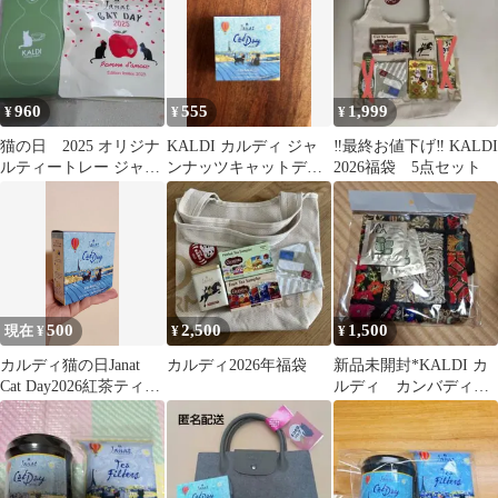
960
555
1,999
¥
¥
¥
猫の日 2025 オリジナ
KALDI カルディ ジャ
‼️最終お値下げ‼️ KALDI
ルティートレー ジャン
ンナッツキャットデー
2026福袋 5点セット
ナッツ 紅茶ティーバ
2026 紅茶
ッグセット
500
2,500
1,500
現在 ¥
¥
¥
カルディ猫の日Janat
カルディ2026年福袋
新品未開封*KALDI カ
Cat Day2026紅茶ティー
ルディ カンバディア
バッグ1箱おまけつき
ポーチセット