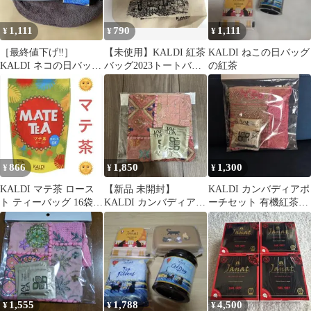
1,111
790
1,111
¥
¥
¥
［最終値下げ‼️］
【未使用】KALDI 紅茶
KALDI ねこの日バッグ
KALDI ネコの日バッグ
バッグ2023トートバッ
の紅茶
2026、紅茶セット
グ
866
1,850
1,300
¥
¥
¥
KALDI マテ茶 ロース
【新品 未開封】
KALDI カンバディアポ
ト ティーバッグ 16袋入
KALDI カンバディアポ
ーチセット 有機紅茶付
❁ 飲むサラダ 南米 焙
ーチセット 紅茶付き
2026
煎
1,555
1,788
4,500
¥
¥
¥