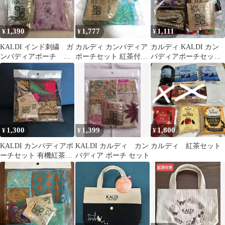
1,390
1,777
1,111
¥
¥
¥
KALDI インド刺繍 ガ
カルディ カンバディア
カルディ KALDI カン
ンバディアポーチ 有
ポーチセット 紅茶付き
バディアポーチセット
機紅茶2袋入り
ブルー系
紅茶 2袋入り インド
刺繍
1,300
1,399
1,800
¥
¥
¥
KALDI カンパディアポ
KALDI カルディ カン
カルディ 紅茶セット
ーチセット 有機紅茶付
バディア ポーチ セット
2026