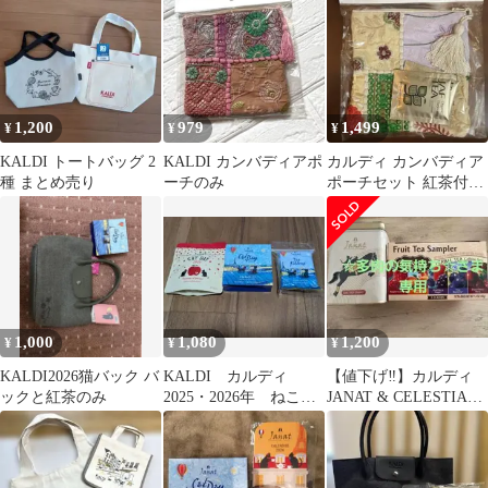
1,200
979
1,499
¥
¥
¥
KALDI トートバッグ 2
KALDI カンバディアポ
カルディ カンバディア
種 まとめ売り
ーチのみ
ポーチセット 紅茶付き
ベージュ系 新品未開
封
1,000
1,080
1,200
¥
¥
¥
KALDI2026猫バック バ
KALDI カルディ
【値下げ‼️】カルディ
ックと紅茶のみ
2025・2026年 ねこの
JANAT & CELESTIAL
日 紅茶 セット
SEASONINGS