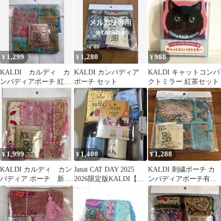
1,299
1,280
988
¥
¥
¥
KALDI カルディ カ
KALDI カンバディア
KALDI キャットコンパ
ンバディアポーチ 紅茶
ポーチ セット
クトミラー 紅茶セット
セット
1,999
1,400
1,288
¥
¥
¥
KALDI カルディ カン
Janat CAT DAY 2025
KALDI 刺繍ポーチ カ
バディア ポーチ 新品
2026限定版KALDI【最
ンバディアポーチ有機
未開封
終価格】
ダージリンティー2袋付
ブルー