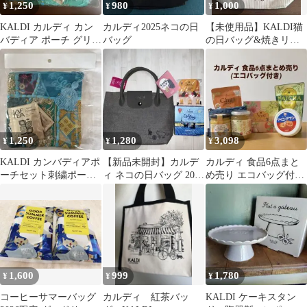
1,250
980
1,000
¥
¥
¥
KALDI カルディ カン
カルディ2025ネコの日
【未使用品】KALDI猫
バディア ポーチ グリー
バッグ
の日バッグ&焼きリン
ン紅茶付き 新品未開封
ゴティーセット
1,250
1,280
3,098
¥
¥
¥
KALDI カンバディアポ
【新品未開封】カルデ
カルディ 食品6点まと
ーチセット刺繍ポーチ
ィ ネコの日バッグ 2026
め売り エコバッグ付き
青緑
バッグ 紅茶 ジャンナッ
KALDI 紅茶 janat
ツ
1,600
999
1,780
¥
¥
¥
コーヒーサマーバッグ
カルディ 紅茶バッ
KALDI ケーキスタン