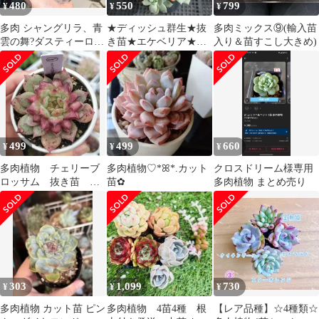
480
550
799
¥
¥
¥
多肉 シャングリラ、青
★ディッシュ群生★抜
多肉ミックス⑨(輸入苗
雲の舞?ダスティーロー
き苗★エケベリア★多
入り＆苗すこし大きめ)
ズ
肉★多肉植物★寄せ植
え★
499
499
660
¥
¥
¥
多肉植物 チェリーブ
多肉植物♡*ꕤ*.カット
クロスドリーム様専用
ロッサム 抜き苗 根
苗✿
多肉植物 まとめ売り
付き 鉢A-25
303
1,099
730
¥
¥
¥
多肉植物 カット苗 ピン
多肉植物 4苗4種 根
【レア品種】☆4種類☆