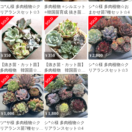
コ*ん様 多肉植物☆ク
多肉植物 ⭐️シルエット
シ*☆様 多肉植物☆お
リアランスセット☆3
⭐️韓国苗育成 抜き苗
まかせ苗7種セット☆4
g25
350
350
2,000
¥
¥
¥
【抜き苗・カット苗】
【抜き苗・カット苗】
シ*☆様 多肉植物☆ク
多肉植物 韓国苗☆４
多肉植物 韓国苗☆４
リアランスセット☆3
種セット⑩
種セット⑨
1,000
1,800
¥
¥
ツ*サ様 多肉植物☆ク
シ*☆様 多肉植物☆ク
リアランス苗7種セット
リアランスセット☆4