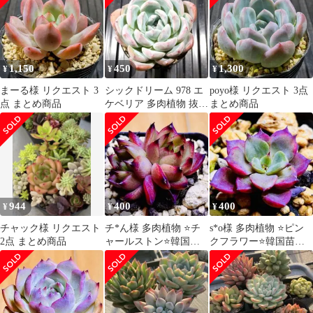
1,150
450
1,300
¥
¥
¥
まーる様 リクエスト 3
シックドリーム 978 エ
poyo様 リクエスト 3点
点 まとめ商品
ケベリア 多肉植物 抜き
まとめ商品
苗
944
400
400
¥
¥
¥
チャック様 リクエスト
チ*ん様 多肉植物 ⭐️チ
s*o様 多肉植物 ⭐️ピン
2点 まとめ商品
ャールストン⭐️韓国苗
クフラワー⭐️韓国苗育
育成 抜き苗 d133
成 抜き苗 d86