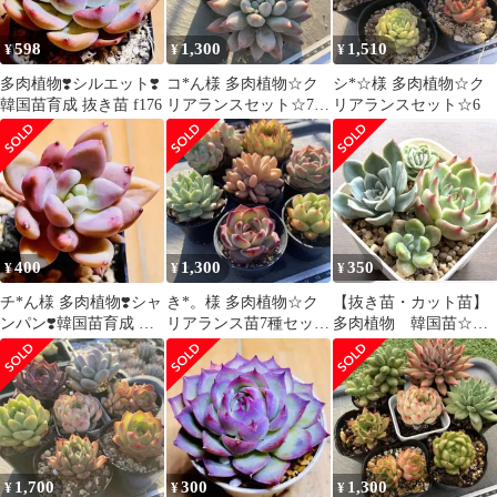
598
1,300
1,510
¥
¥
¥
多肉植物❣️シルエット❣️
コ*ん様 多肉植物☆ク
シ*☆様 多肉植物☆ク
韓国苗育成 抜き苗 f176
リアランスセット☆7大
リアランスセット☆6
きめ
400
1,300
350
¥
¥
¥
チ*ん様 多肉植物❣️シャ
き*。様 多肉植物☆ク
【抜き苗・カット苗】
ンパン❣️韓国苗育成 抜
リアランス苗7種セット
多肉植物 韓国苗☆４
き苗 f167
☆2
種セット④
1,700
300
1,300
¥
¥
¥