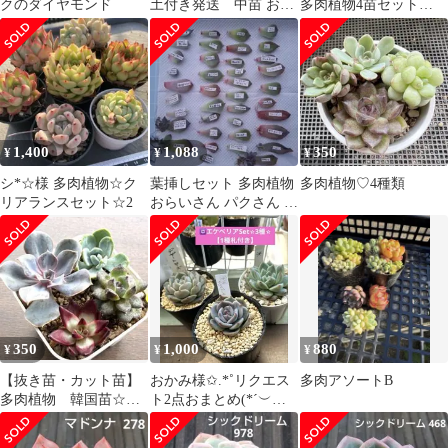
クのダイヤモンド
土付き発送 中苗 おま
多肉植物4苗セット
けサンゴジュ錦群生1本
土・根付き
1,400
1,088
350
¥
¥
¥
シ*☆様 多肉植物☆ク
葉挿しセット 多肉植物
多肉植物♡4種類
リアランスセット☆2
おらいさん パクさん 韓
国苗 レア入り
350
1,000
880
¥
¥
¥
【抜き苗・カット苗】
おかみ様✩.*˚リクエス
多肉アソートB
多肉植物 韓国苗☆４
ト2点おまとめ(*´︶
種セット⑦
`*)♡Thanks!