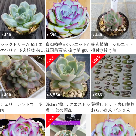
450
598
440
¥
¥
¥
シックドリーム 654 エ
多肉植物⭐️シルエット⭐️
多肉植物 シルエット
ケベリア 多肉植物 抜き
韓国苗育成 抜き苗 g80
根付き抜き苗
苗
400
3,550
933
¥
¥
¥
チェリーシャドウ 多
ꕤclara*様 リクエスト 6
葉挿しセット 多肉植物
肉
点 まとめ商品
おらいさん パクさん 韓
国苗 レア入り