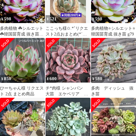
598
521
598
¥
¥
¥
多肉植物 ☘️シルエット
ここっち様✩.*˚リクエ
多肉植物⭐️シルエット⭐️
☘️韓国苗育成 抜き苗
スト2点おまとめ(*´︶
韓国苗育成 抜き苗 g79
e132
`*)♡Thanks!★同梱割
850
600
580
¥
¥
¥
ひーちゃん様 リクエス
チ*肉様 シャンパン
多肉 ディッシュ 抜
ト 2点 まとめ商品
大苗 エケベリア 多
き苗
肉植物