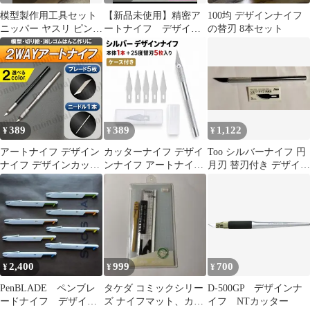
模型製作用工具セット
【新品未使用】精密ア
100均 デザインナイフ
ニッパー ヤスリ ピンセ
ートナイフ デザイン
の替刃 8本セット
ット デザインナイフ
ナイフ 切り抜きなど
に♪
389
389
1,122
¥
¥
¥
アートナイフ デザイン
カッターナイフ デザイ
Too シルバーナイフ 円
ナイフ デザインカッタ
ンナイフ アートナイフ
月刃 替刃付き デザイン
ー 彫刻刀 モデラーズナ
細工用カッター ホビー
ナイフ
イフ クラフトナイフ 替
ナイフ 紙・布地・彫
え刃付き ブレード ニー
刻・切り絵・DIY作業
ドル付き プラモデル ガ
用 替刃5枚付き 刀帽付
ンプラ 手芸 ツール ホ
き
ビー 消しゴムはんこ
2,400
999
700
¥
¥
¥
PenBLADE ペンブレ
タケダ コミックシリー
D-500GP デザインナ
ードナイフ デザイン
ズ ナイフマット、カッ
イフ NTカッター