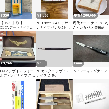
350
1,000
200,000
¥
¥
現在 ¥
【H8-35】◎ 中古
NT Cutter D-400 デザイ
現代アート ナイフに刺
OLFA アートナイフ替
ンナイフ ペン型5本セ
さった食パン 美術品
刃 XB10 25枚入
ット
3,700
638
666
¥
¥
¥
Eagle デザイン フォー
NTカッター デザイン
ペインティングナイフ
ルディングナイフ ステ
ナイフ D-400
ンレス製