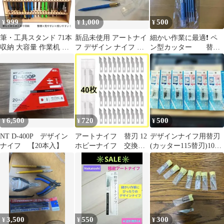
999
1,000
500
¥
¥
¥
筆・工具スタンド 71本
新品未使用 アートナイ
細かい作業に最適❗️ ペ
収納 大容量 作業机 整
フ デザイン ナイフ 替
ン型カッター 替え
理 プラモデル 工具収納
刃 カッター アートナイ
刃4本付き デザインナ
フ セット
イフ クラフト
6,500
720
500
¥
¥
¥
NT D-400P デザイン
アートナイフ 替刃 12
デザインナイフ用替刃
ナイフ 【20本入】
ホビーナイフ 交換
(カッター115替刃)10枚
刃 彫刻 アート 40
入りx6点(管理NO.5289)
個
3,500
550
300
¥
¥
¥