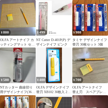
ナイフ 4種×2セット
ティング定規 デザイン
ナイフ3点
800
499
980
¥
¥
¥
OLFA アートナイフ カ
NT Cutter D-401P(P) デ
タミヤ デザインナイフ
ッティングマット セッ
ザインナイフ ピンク
替刃 30枚セット 3個
ト
580
400
700
¥
¥
¥
NTカッター 曲線切り
OLFA デザインナイフ
OLFA アートナイフ
用デザインナイフ(360
替刃 XB102 30枚入 2個
替え刃 スペアブレー
度回転式)
セット
ド