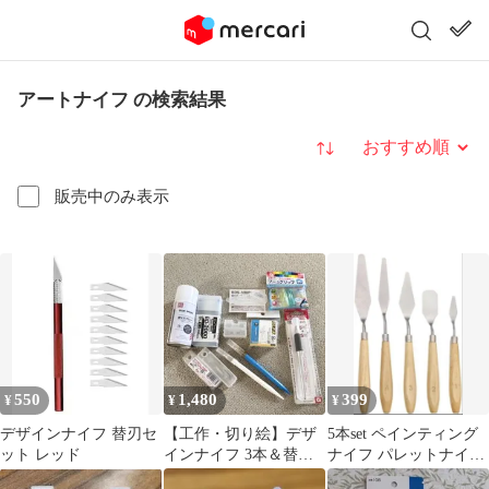
アートナイフ の検索結果
並び替え
販売中のみ表示
550
1,480
399
¥
¥
¥
デザインナイフ 替刃セ
【工作・切り絵】デザ
5本set ペインティング
ット レッド
インナイフ 3本＆替刃
ナイフ パレットナイフ
セット NTカッター オ
木製 油絵 アートツール