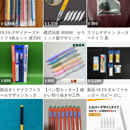
1,480
1,350
300
¥
¥
¥
OLFA デザイナーズナ
模式玩造 MS098 セラ
スリムデザイン カッタ
イフ 4色セット 替刃付
ミック製デザインナイ
ーナイフ 黒
フ
800
400
3,200
¥
¥
¥
新品タミヤクラフトス
【ペン型カッター】細
新品 OLFA オルファカ
ールデザインカッター
かい切り抜きや工作に
ッター ホビー のこ ア
ナイフセット
便利なセラミック製の
ートナイフ 替刃 5セッ
精密アートナイフ（1
ト
本）です。選べる6色の
パステルカラーで、手
帳のコラージュやスク
ラップブッキングに最