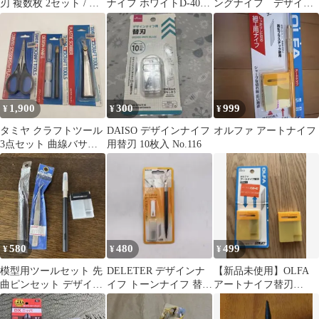
刃 複数枚 2セット / モ
ナイフ ホワイトD-401P
ングナイフ デザイン
デラーズナイフ
ネイル用品
ナイフ 太軸 替刃全
62枚
1,900
300
999
¥
¥
¥
タミヤ クラフトツール
DAISO デザインナイフ
オルファ アートナイフ
3点セット 曲線バサミ
用替刃 10枚入 No.116
デザインナイフ
580
480
499
¥
¥
¥
模型用ツールセット 先
DELETER デザインナ
【新品未使用】OLFA
曲ピンセット デザイン
イフ トーンナイフ 替刃
アートナイフ替刃
ナイフ
25枚付
XB10 25枚入