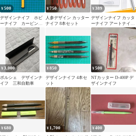
適な文房具。筆箱に入
500
750
389
¥
¥
¥
れて携帯できる安全な
ミニカッター（デザイ
デザインナイフ ホビ
人参デザイン カッター
デザインナイフ カッタ
ンナイフ・彫刻刀）で
ーナイフ カービング
ナイフ 8本セット
ーナイフ アートナイフ
す。
ナイフ アートナイフ
細工用カッター ノンス
リップグリップ 紙・布
地の裁断 彫刻・切り
絵・DIY用 替刃5枚付き
3,000
850
500
¥
¥
¥
ポルシェ デザインナ
デザインナイフ 4本セ
NTカッター D-400P デ
イフ 三和自動車
ット
ザインナイフ
680
1,700
400
¥
¥
¥