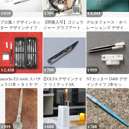
650
300
4,444
¥
¥
¥
プロ風！デザインカッ
【即購入可】ゴジュウ
デルタフォース・オペ
ター デザインナイフ ア
ジャー グラフアート 缶
レーションズ デザイン
ートナイフ 3種9片入り
バッジ ナイフ＆ケーク
ナイフ クリード
セット
2,458
700
999
¥
¥
¥
aurochs EZ-tools スパチ
②OLFA デザインナイ
NTカッター D400 デザ
ュラ11本 + タミヤ デザ
フ リミテッドAK
インナイフ 2本セット
インナイフ
替刃付き
999
688
700
¥
¥
¥