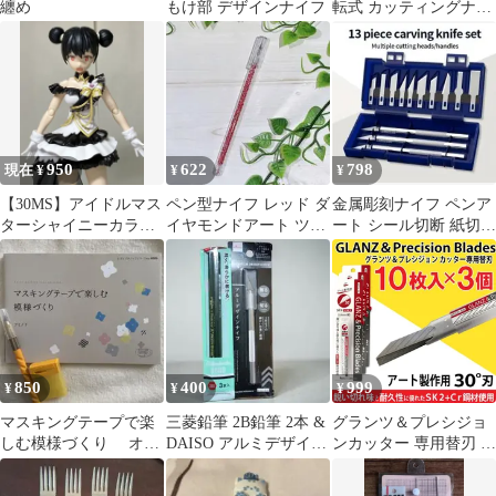
纏め
もけ部 デザインナイフ
転式 カッティングナイ
フ 替刃2本入 D-1103
950
622
798
現在 ¥
¥
¥
【30MS】アイドルマス
ペン型ナイフ レッド ダ
金属彫刻ナイフ ペンア
ターシャイニーカラー
イヤモンドアート ツー
ート シール切断 紙切り
ズ オリジナルシスター
ル
抜き DIY 精密修復ツー
【完成品】
ル ➁
850
400
999
¥
¥
¥
マスキングテープで楽
三菱鉛筆 2B鉛筆 2本 &
グランツ＆プレシジョ
しむ模様づくり オル
DAISO アルミデザイン
ンカッター 専用替刃 ３
ファ アートナイフと
ナイフ
０°刃 10枚入×3個セッ
替え刃
ト WPCK-SB アート製