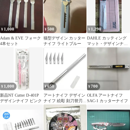
作用 カッター デザイン
ナイフ
1,000
500
1,290
¥
¥
¥
Adam & EVE フォーク
猫型デザイン カッター
DAHLE カッティング
4本セット
ナイフ ライトブルー
マット・デザインナイ
フ・ 定規セット
1,000
650
700
¥
¥
¥
新品NT Cutter D-401P
アートナイフ デザイン
OLFA アートナイフ
デザインナイフ ピンク
ナイフ 絵彫 刻刀替刃5
SAC-1 カッターナイフ
枚 クラフトナイフ 消し
ゴムはんこ