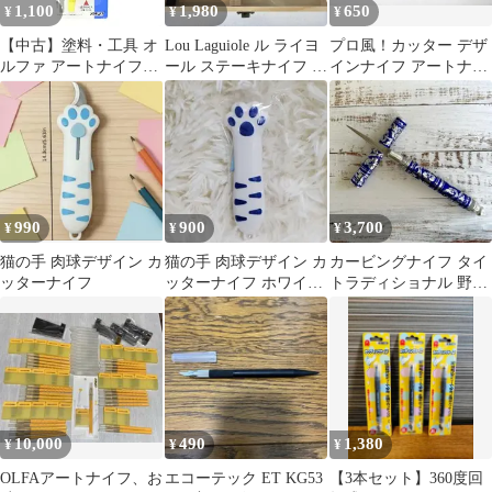
1,100
1,980
650
¥
¥
¥
【中古】塗料・工具 オ
Lou Laguiole ル ライヨ
プロ風！カッター デザ
ルファ アートナイフプ
ール ステーキナイフ A
インナイフ アートナイ
ロ [157B]
セット
フ 3種9片入り 11cm お
すすめ 平刃 替刃 キャ
ップ 種類 プラモ 使い
方 デザイン ナイフ セ
ット 趣味 充実 豊か
990
900
3,700
¥
¥
¥
猫の手 肉球デザイン カ
猫の手 肉球デザイン カ
カービングナイフ タイ
ッターナイフ
ッターナイフ ホワイト
トラディショナル 野菜
ブルー
石鹸 ホビー 多様 ブル
ー
10,000
490
1,380
¥
¥
¥
OLFAアートナイフ、お
エコーテック ET KG53
​【3本セット】360度回