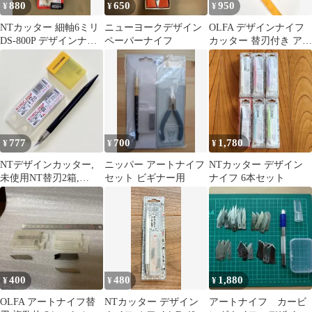
880
650
950
¥
¥
¥
NTカッター 細軸6ミリ
ニューヨークデザイン
OLFA デザインナイフ
DS-800P デザインナイ
ペーパーナイフ
カッター 替刃付き アー
フ「未使用品」
トナイフ レジン ハンド
メイド
777
700
1,780
¥
¥
¥
NTデザインカッター,
ニッパー アートナイフ
NTカッター デザイン
未使用NT替刃2箱,
セット ビギナー用
ナイフ 6本セット
OLFA替刃1箱セット
400
480
1,880
¥
¥
¥
OLFA アートナイフ替
NTカッター デザイン
アートナイフ カービ