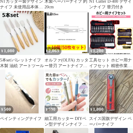
NTカッター製デザイン
木製ペーパーナイフ 約
NT Cutter D-400 デザイ
ナイフ 未使用品本体2
20cm
ンナイフ 替刃付き
本+替刃30枚付
1,080
2,063
1,280
¥
¥
¥
5本set❕パレットナイフ
オルファ(OLFA) カッタ
工具セット ホビー用ナ
木製 油絵 アートツール
ー替刃 アートナイフプ
イフセット 精密作業用
ロ替刃(直線刃) 5枚入
29ピース 収納ケース付
XB157T ×10個(50枚セ
精密ホビーナイフキッ
ット)
ト 替刃26枚 研ぎ石 ピ
ンセット 切削クラフト
ツールセット デザイン
カッター 切り絵 カッタ
ー アートナイフ デザイ
500
590
1,000
¥
¥
¥
ンナイフ プラモデル工
具 模型ナイフ 精密ナイ
ペインティングナイフ
細工用カッター DIYペ
スイス国旗デザイン ペ
フ
ン型デザインナイフ 切
ーパーナイフ
り絵用ノック式 替刃