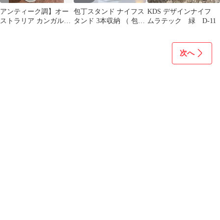
アンティーク調】オー
包丁スタンド ナイフス
KDS デザインナイフ
ストラリア カンガルー
タンド 3本収納 （ 包丁
ムラテック 緑 D-11
デザイン ペーパーナイ
立て プラスチック 日本
フ
製 キッチン収納 縦置き
3本 包丁差し 包丁入れ
次へ
包丁ケース ブレッドナ
イフ 高さ調節 包丁収納
メッシュ キッチン 収納
）)