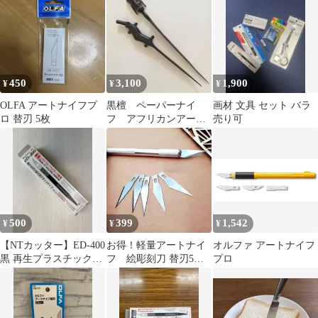
４本セット
450
3,100
1,900
¥
¥
¥
OLFA アートナイフプ
黒檀 ペーパーナイ
画材 文具 セット バラ
ロ 替刃 5枚
フ アフリカンアー
売り可
ト 彫刻 ２本セット
500
399
1,542
¥
¥
¥
【NTカッター】ED-400
お得！軽量アートナイ
オルファ アートナイフ
黒 再生プラスチック製
フ 絵彫刻刀 替刃5
プロ
デザインナイフ
枚 消しゴムDIY手作
り こうぎ細工