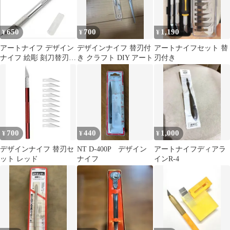
650
700
1,190
¥
¥
¥
アートナイフ デザイン
デザインナイフ 替刃付
アートナイフセット 替
ナイフ 絵彫 刻刀替刃5
き クラフト DIY アート
刃付き
枚 クラフトナイフ 消し
ゴムはんこ
700
440
1,000
¥
¥
¥
デザインナイフ 替刃セ
NT D-400P デザイン
アートナイフディアラ
ット レッド
ナイフ
インR-4