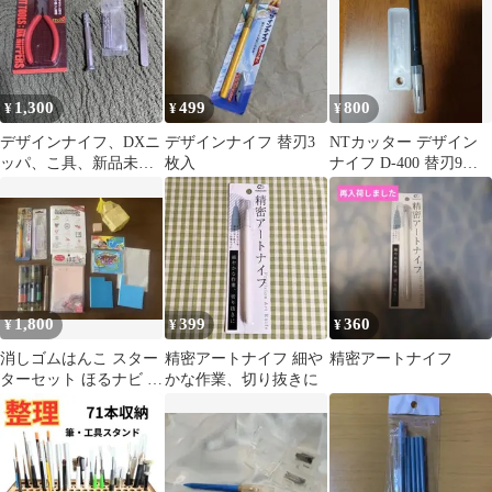
1,300
499
800
¥
¥
¥
デザインナイフ、DXニ
デザインナイフ 替刃3
NTカッター デザイン
ッパ、こ具、新品未使
枚入
ナイフ D-400 替刃9枚
用
付き
1,800
399
360
¥
¥
¥
消しゴムはんこ スター
精密アートナイフ 細や
精密アートナイフ
ターセット ほるナビ デ
かな作業、切り抜きに
ザインナイフ 彫刻刀 ス
タンプ