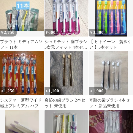
2,750
600
3,300
¥
¥
¥
プラウト ミディアムソ
シュミテクト 歯ブラシ
【 ビトイーン 贅沢ケ
フト 11本
3次元フィット 4本セッ
ア 】5本セット
ト
1,250
1,100
1,900
¥
¥
¥
システマ 薄型ワイド
奇跡の歯ブラシ 2本セ
奇跡の歯ブラシ 4本セ
極上プレミアム ハブラ
ット 未使用
ット 新品未使用
シ ６本