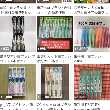
1,000
1,680
1,470
¥
¥
¥
tuft24 歯ブラシ S ソフ
奇跡の歯ブラシ 4色4本
高学年〜大人 shushu α
ト 歯科専用 9本セッ
セット 新品未使用
30本☆歯科専売歯ブラ
ト ハブラシ
シ
933
998
1,699
¥
¥
¥
磨きやすい歯ブラシ フ
山切りカット歯ブラシ
歯科用 歯ブラシ
ラット 6本セット
かため 10本セット！
700M
12h以内に匿名発送！
1,000
1,100
1,600
¥
¥
¥
pmj V7 ブイセブン 歯
GC ルシェロ 歯ブラシ
歯科用 DENT.EX
ブラシ レギュラー や
ピセラ 4本セット
systema onetuft6本