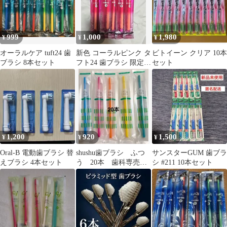
999
1,000
1,980
¥
¥
¥
オーラルケア tuft24 歯
新色 コーラルピンク タ
ビトイーン クリア 10本
ブラシ 8本セット
フト24 歯ブラシ 限定色
セット
ピンク SS やわらか
め
1,200
920
1,500
¥
¥
¥
Oral-B 電動歯ブラシ 替
shushu歯ブラシ ふつ
サンスターGUM 歯ブラ
えブラシ 4本セット
う 20本 歯科専売品
シ #211 10本セット
（旧Dent1歯ブラシ）