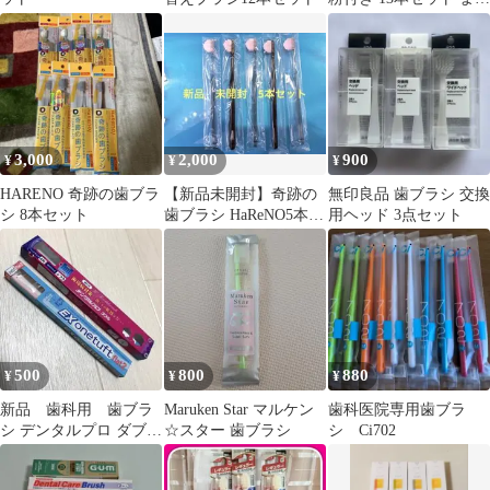
め売り 旅行用・ストッ
クに◎
3,000
2,000
900
¥
¥
¥
HARENO 奇跡の歯ブラ
【新品未開封】奇跡の
無印良品 歯ブラシ 交換
シ 8本セット
歯ブラシ HaReNO5本セ
用ヘッド 3点セット
ット
500
800
880
¥
¥
¥
新品 歯科用 歯ブラ
Maruken Star マルケン
歯科医院専用歯ブラ
シ デンタルプロ ダブル
☆スター 歯ブラシ
シ Ci702
マイルド毛&EXonetuft2