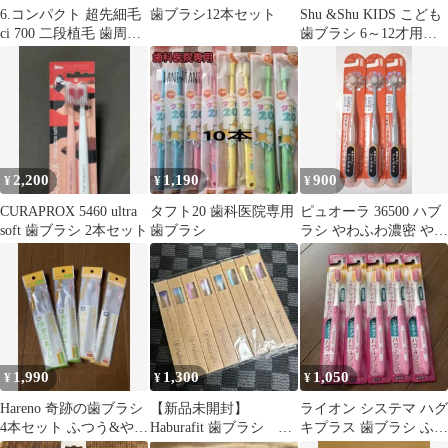
6.コンパクト 超先細毛
歯ブラシ12本セット
Shu &Shu KIDS こども
ci 700 二段植毛 歯周病
歯ブラシ 6～12才用
予防 歯ブラシ ふつう
３０本 小学生
2,200
1,190
900
¥
¥
¥
CURAPROX 5460 ultra
タフト20 歯科医院専用
ピュオーラ 36500 ハブ
soft 歯ブラシ 2本セット
歯ブラシ
ラシ やわふわ濃密 やわ
らかめ ３本セット 歯ブ
ラシ
1,990
1,300
1,050
¥
¥
¥
Hareno 奇跡の歯ブラシ
【新品未開封】
ライオン システマ ハグ
4本セット ふつう&やわ
Haburafit 歯ブラシ 8
キプラス 歯ブラシ ふつ
らかめ各2本
本！
う 5本セット