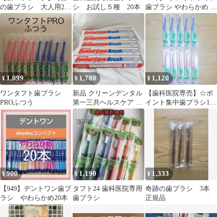
の歯ブラシ 大人用2本
シ お試し５種 20本
歯ブラシ やわらかめ 10
新品未開封正規品
本
1,099
1,780
1,120
¥
¥
¥
ワンタフト歯ブラシ
新品 クリーンデンタル
【歯科医院専売】☆ポ
PROふつう
第一三共ヘルスケア デ
イント集中歯ブラシ10
ンタルケア歯ブラシ 10
本セット☆
本セット
900
1,190
1,333
¥
¥
¥
【949】デントワン歯ブ
タフト24 歯科医院専用
奇跡の歯ブラシ 3本
ラシ やわらかめ20本
歯ブラシ
正規品