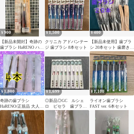
900
1,500
400
¥
¥
¥
【新品未開封】奇跡の
クリニカ アドバンテー
【新品未使用】歯ブラ
歯ブラシ HaRENO ハレ
ジ 歯ブラシ 8本セット
シ 20本セット 歯磨き粉
ノ正規品子ども用2本セ
付き
ットクリア
1,800
1,699
1,100
¥
¥
¥
奇跡の歯ブラシ
◎新品◎GC ルシェ
ライオン歯ブラシ
HaRENO/正規品 大人用
ロ ピセラ 歯ブラ
FAST ver. 6本セット
4本 日本製
シ P-21S やわらか
め 8本