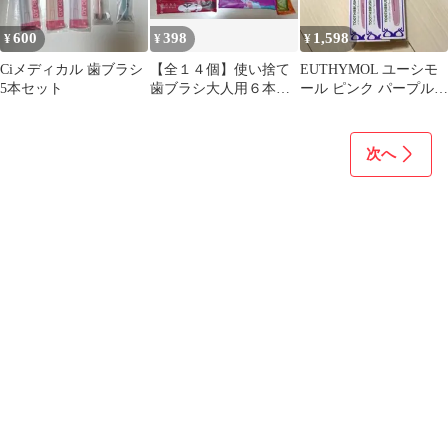
600
398
1,598
¥
¥
¥
Ciメディカル 歯ブラシ
【全１４個】使い捨て
EUTHYMOL ユーシモ
5本セット
歯ブラシ大人用６本＆
ール ピンク パープル
子供用６本・ヘアブラ
歯ブラシ 3本セット
シ2個 動物柄
次へ