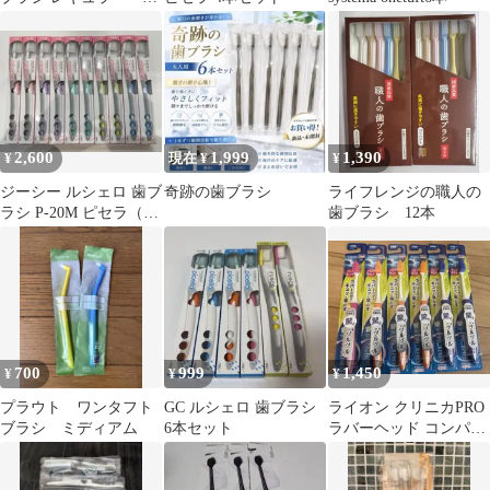
わらかめ
2,600
1,999
1,390
¥
現在 ¥
¥
ジーシー ルシェロ 歯ブ
奇跡の歯ブラシ
ライフレンジの職人の
ラシ P-20M ピセラ（ふ
歯ブラシ 12本
つう）10本セット
700
999
1,450
¥
¥
¥
プラウト ワンタフト
GC ルシェロ 歯ブラシ
ライオン クリニカPRO
ブラシ ミディアム
6本セット
ラバーヘッド コンパク
ト やわらかめ 歯ブラシ