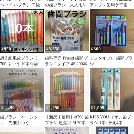
ヘッド ハブラシ 二段極
の歯ブラシ 大人用6本
アマゾン歯周ケア歯ブ
細 歯ブラシ 4本組
新品未開封正規品
ラシやわらかめ
920
3,550
300
¥
¥
¥
超先細毛歯ブラシ Ci
歯科専売 Friend 歯間ブ
デンタルプロ 歯間ブラ
700 ふつう 10本☆歯科
ラシ Lタイプ 4S 200本
シ
専売
1,499
1,290
1,099
¥
¥
¥
歯ブラシ ベーシッ
【新品未使用】ci700 歯
KISS YOU イオン歯ブ
ク 先細ふつう
ブラシ 超先細 M 20本
ラシ 1本+替え4本