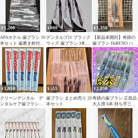
1,200
880
1,350
¥
¥
¥
APAホテル 歯ブラシ 10
デンタルプロ ブラック
【新品未開封】奇跡の
本セット 歯磨き粉付き
ウィズ 歯ブラシ 3本セ
歯ブラシ HaRENO ハレ
セット
ット
ノ正規品3本セットクリ
アブラック
1,950
555
2,850
¥
¥
¥
クリーンデンタル デ
歯ブラシ まとめ売り 26
奇跡の歯ブラシ 正規品
ンタルケア歯ブラシ
本セット
大人用 6本 持ち手三角
歯周病予防
リニューアル品