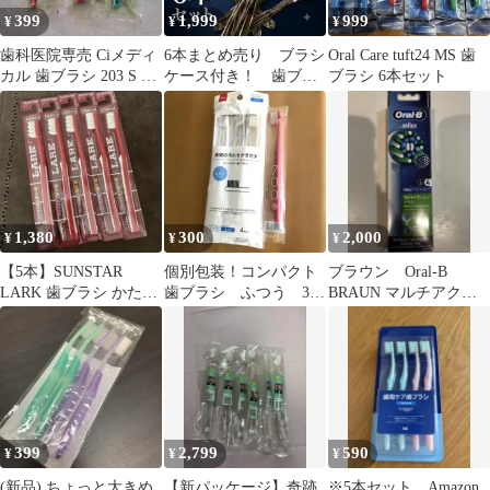
399
1,999
999
¥
¥
¥
歯科医院専売 Ciメディ
6本まとめ売り ブラシ
Oral Care tuft24 MS 歯
カル 歯ブラシ 203 S や
ケース付き！ 歯ブラ
ブラシ 6本セット
わらかめ 5本セット
シ ピラミッド型 歯ブラ
シ
1,380
300
2,000
¥
¥
¥
【5本】SUNSTAR
個別包装！コンパクト
ブラウン Oral-B
LARK 歯ブラシ かため
歯ブラシ ふつう 3本
BRAUN マルチアクシ
小さめヘッド
セット➕１本
ョンブラシ 4本入
399
2,799
590
¥
¥
¥
(新品) ちょっと大きめ
【新パッケージ】奇跡
※5本セット Amazon