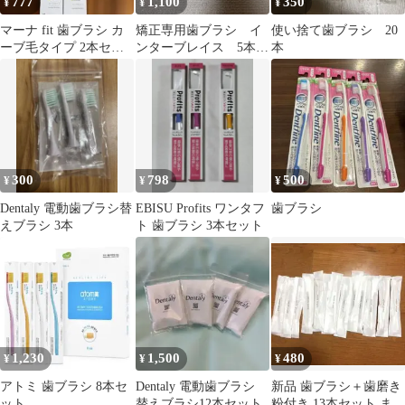
777
1,100
350
¥
¥
¥
マーナ fit 歯ブラシ カ
矯正専用歯ブラシ イ
使い捨て歯ブラシ 20
ーブ毛タイプ 2本セッ
ンターブレイス 5本セ
本
ト
ット
300
798
500
¥
¥
¥
Dentaly 電動歯ブラシ替
EBISU Profits ワンタフ
歯ブラシ
えブラシ 3本
ト 歯ブラシ 3本セット
1,230
1,500
480
¥
¥
¥
アトミ 歯ブラシ 8本セ
Dentaly 電動歯ブラシ
新品 歯ブラシ＋歯磨き
ット
替えブラシ12本セット
粉付き 13本セット まと