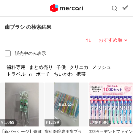
歯ブラシ の検索結果
並び替え
販売中のみ表示
歯科専用
まとめ売り
子供
クリニカ
メッシュ
トラベル
ポーチ
ちいかわ
携帯
ci
1,069
1,199
500
¥
¥
現在 ¥
【新パッケージ】奇跡
歯科医院専用歯ブラ
333円～デントファイン