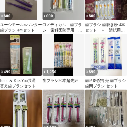
800
600
800
¥
¥
¥
ユーシモール×ハンター
Ciメディカル 歯ブラ
歯ブラシ 歯磨き粉 4本
歯ブラシ 4本セット
シ 歯科医院専用 ４
セット ＋ 清拭用不
本
織布
499
1,250
899
¥
¥
¥
Ionic & Kiss You共通
歯ブラシ20本超先細
歯科医院専売 歯ブラシ
替え歯ブラシセット
歯間ブラシ セット