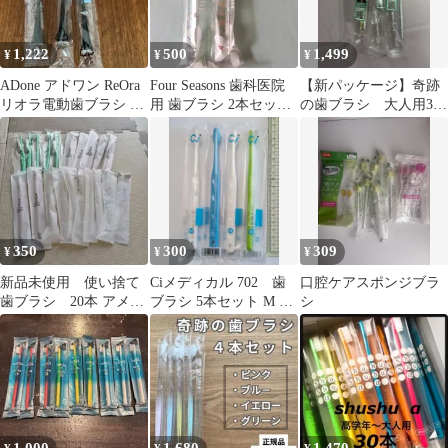
1,222
500
1,499
¥
¥
¥
ADone アドワン ReOra
Four Seasons 歯科医院
【新パッケージ】奇跡
リオラ電動歯ブラシ 替
用 歯ブラシ 2本セット
の歯ブラシ 大人用3本
えブラシ
おまけ付き
新品未開封正規品
350
300
309
¥
¥
¥
新品未使用 使い捨て
Ciメディカル 702 歯
口腔ケアスポンジブラ
歯ブラシ 20本 アメニ
ブラシ 5本セット M ふ
シ
ティ ホテル
つう