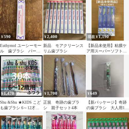
590
2,400
1,190
¥
¥
現在 ¥
Euthymol ユーシーモー
新品 モアクリーンス
【新品未使用】粘膜ケ
ル 歯ブラシ パープ
リム歯ブラシ
ア用スーパーソフト歯
ルホワイトニング
ブラシ4本セット
1,470
1,700
649
¥
¥
¥
Shu &Shu ★KIDS こど
正規 奇跡の歯ブラ
【新パッケージ】奇跡
も歯ブラシ 6～12才
シ 親子セット4本
の歯ブラシ 大人用1本
用 ３０本 小学生
新品未開封正規品