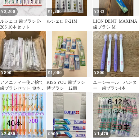
2,200
1,200
333
¥
¥
¥
ルシェロ 歯ブラシ P-
ルシェロ P-21M
LION DENT. MAXIMA
20S 10本セット
歯ブラシ M
800
1,000
800
¥
¥
¥
アメニティー使い捨て
KISS YOU 歯ブラシ
ユーシモール ハンタ
歯ブラシセット 40本ま
替ブラシ 12個
ー 歯ブラシ4本
とめ売り
2,430
900
1,470
¥
¥
¥