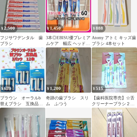
2,500
1,450
888
¥
¥
¥
フジサワデンタル 歯
3本◎EBISU優プレミア
Atomy アトミ キッズ歯
ブラシ
ムケア 幅広 ヘッドレ
ブラシ 4本セット
ギュラー 特に柔らかめ
60番
679
1,200
515
¥
¥
¥
ブラウン オーラルb
奇跡の歯ブラシ スリ
【歯科医院専売】☆舌
替えブラシ 互換品
ム ふつう
クリーナーブラシ２個
電動歯ブラシ
セット☆
BRAUN Oral-B