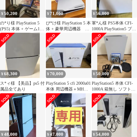
50,200
71,000
56,000
¥
¥
¥
の*り様 PlayStation 5
ぴ*け様 PlayStation 5 本
軍*ん様 PS5本体 CFI-
(PS5) 本体 + ゲーム1本
体 + 豪華周辺機器
1000A PlayStation5 プレ
CF12
【全て状態Aの良品
ステ5
68,300
70,000
50,000
¥
¥
¥
ス*ィ様 【美品】ps5 付
PlayStation 5 cfi 2000a01
PlayStation5 本体 CFI-
属品全てあり
本体 周辺機器＋MHワ
1000A 箱無し ソフト付
イルズ
き
48,000
47,000
54,000
¥
¥
¥