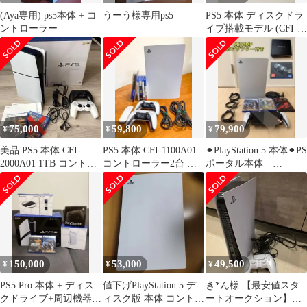
(Aya専用) ps5本体 + コ
うーう様専用ps5
PS5 本体 ディスクドラ
ントローラー
イブ搭載モデル (CFI-
1000A) ソフト4本付き
75,000
59,800
79,900
¥
¥
¥
美品 PS5 本体 CFI-
PS5 本体 CFI-1100A01
⚫︎PlayStation 5 本体⚫︎PS
2000A01 1TB コントロ
コントローラー2台 ソ
ポータル本体
ーラー ×2 ソフト
フト4本セット
⚫︎MIXAMP⚫︎PS5変換
150,000
53,000
49,500
¥
¥
¥
PS5 Pro 本体 + ディス
値下げPlayStation 5 デ
き*ん様 【最安値スタ
クドライブ+周辺機器
ィスク版 本体 コントロ
ートオークション】