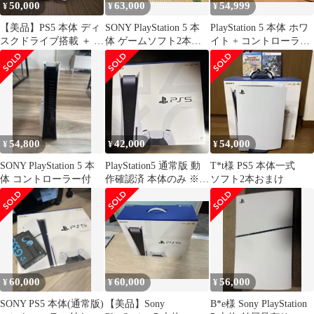
50,000
63,000
54,999
¥
¥
¥
【美品】PS5 本体 ディ
SONY PlayStation 5 本
PlayStation 5 本体 ホワ
スクドライブ搭載 ＋ コ
体 ゲームソフト2本付
イト + コントローラ
ントローラ1個
き
ー プレステ4ソフト
54,800
42,000
54,000
¥
¥
¥
SONY PlayStation 5 本
PlayStation5 通常版 動
T*t様 PS5 本体一式
体 コントローラー付
作確認済 本体のみ ※コ
ソフト2本おまけ
ントローラーなし
60,000
60,000
56,000
¥
¥
¥
SONY PS5 本体(通常版)
【美品】Sony
B*e様 Sony PlayStation