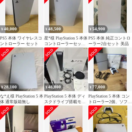
40,000
48,500
54,900
¥
¥
¥
PS5 本体 ワイヤレスコ
星*様 PlayStation 5 本体
PS5 本体 純正コントロ
ントローラー セット
コントローラーセット
ーラー2台セット 美品
(箱無し)
28,100
48,800
77,000
¥
¥
¥
な*え様 PlayStation 5 本
PlayStation 5 本体 ディ
PlayStation 5 本体 コン
体 通常版箱無し
スクドライブ搭載モデ
トローラー2個、ソフト
ル コントローラー無
3本つき
し