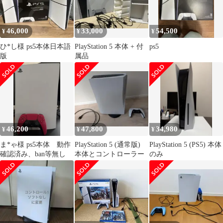
46,000
33,000
54,500
¥
¥
¥
ひ*し様 ps5本体日本語
PlayStation 5 本体 + 付
ps5
版
属品
46,200
47,800
34,980
¥
¥
¥
ま*ゃ様 ps5本体 動作
PlayStation 5 (通常版)
PlayStation 5 (PS5) 本体
確認済み、ban等無し
本体とコントローラー
のみ