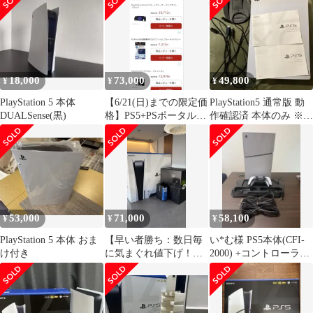
18,000
73,000
49,800
¥
¥
¥
PlayStation 5 本体
【6/21(日)までの限定価
PlayStation5 通常版 動
DUALSense(黒)
格】PS5+PSポータルセ
作確認済 本体のみ ※
ット
箱、コントローラーな
し
53,000
71,000
58,100
¥
¥
¥
PlayStation 5 本体 おま
【早い者勝ち：数日毎
い*む様 PS5本体(CFI-
け付き
に気まぐれ値下げ！】
2000) +コントローラー
PS5＋ヘッドセット＋
（要画像確認）+α 箱
HDMIアダプター