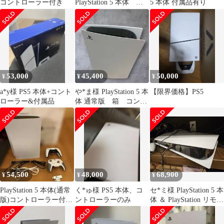
コントローラー付き
PlayStation 5 本体 カ
5 本体 付属品有り
セット コントローラ
ー付き
53,000
45,400
50,000
¥
¥
¥
a*y様 PS5 本体+コント
や*ま様 PlayStation 5 本
【限界価格】PS5
ローラー&付属品
体 通常版 箱 コント
ローラー❌
54,500
48,000
68,900
¥
¥
¥
PlayStation 5 本体(通常
く*ゅ様 PS5 本体、コ
セ*ミ様 PlayStation 5 本
版)コントローラー付き
ントローラーのみ
体 ＆ PlayStation リモー
カセット1本セット
ト