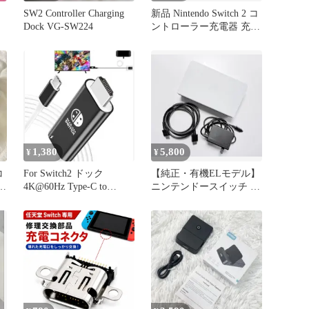
SW2 Controller Charging
新品 Nintendo Switch 2 コ
Dock VG-SW224
ントローラー充電器 充電
ドック
1,380
5,800
¥
¥
コ
For Switch2 ドック
【純正・有機ELモデル】
ー
4K@60Hz Type-C to
ニンテンドースイッチ ド
HDMI変換
ックセット ホワイト