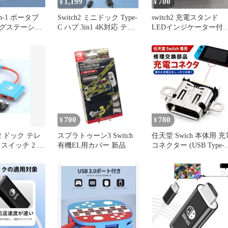
1,199
700
¥
¥
-in-1 ポータブ
Switch2 ミニドック Type-
switch2 充電スタンド
グステーショ
C ハブ 3in1 4K対応 テレ
LEDインジケーター付
充電対応
ビ出力
type-c給電
700
780
¥
¥
h 2 ドック テレ
スプラトゥーン3 Switch
任天堂 Swich 本体用 充
スイッチ 2 ド
有機EL用カバー 新品
コネクター (USB Type-C
に
G098