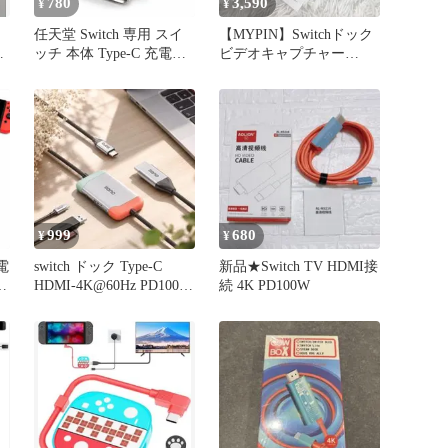
780
3,590
¥
¥
任天堂 Switch 専用 スイ
【MYPIN】Switchドック
き
ッチ 本体 Type-C 充電ポ
ビデオキャプチャー
ート ドック コネクター
HDMI 出力 TVゲーム
ソケット 充電口 補修 パ
ーツ 故障 破損 修理 交換
部品 給電ポート 互換品
(通常モデル用) G098
999
680
¥
¥
電
switch ドック Type-C
新品★Switch TV HDMI接
)
HDMI-4K@60Hz PD100W
続 4K PD100W
出力