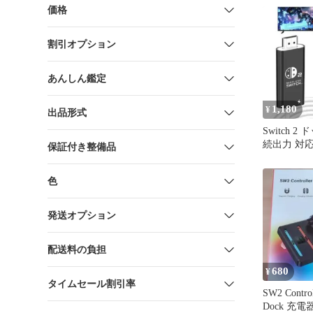
価格
割引オプション
あんしん鑑定
1,180
¥
出品形式
Switch 
続出力 対応
保証付き整備品
ック取替 
色
発送オプション
配送料の負担
680
¥
タイムセール割引率
SW2 Control
Dock 充電