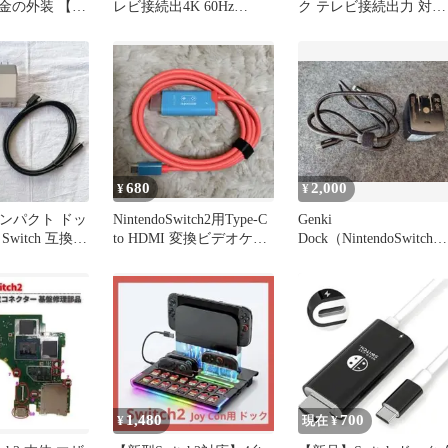
金の外装 【新
レビ接続出4K 60Hz
ク テレビ接続出力 対応
PD100W
長さ2ⅿ スイッチ2
680
2,000
¥
¥
 コンパクト ドッ
NintendoSwitch2用Type-C
Genki
witch 互換品
to HDMI 変換ビデオケー
Dock（NintendoSwitchド
ブル
ック互換）＋映像用ケ
ブル
1,480
700
¥
現在 ¥