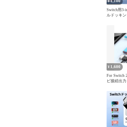
1,100
¥
Switch用3
ルドッキン
ン 4K/PD
1,600
¥
For Switc
ビ接続出力 
ック 直接