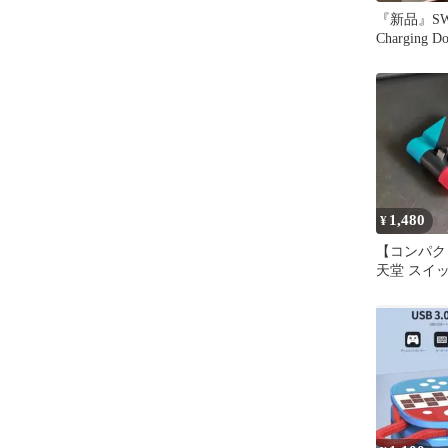
『新品』SW2 
Charging D
1,480
¥
【コンパクト】
天堂 スイッ
ク 充電 H