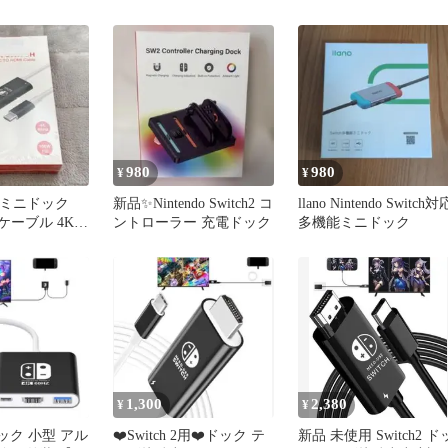
ダプター
980
980
¥
¥
応 ミニドック
新品✨Nintendo Switch2 コ
llano Nintendo Switch対
換ケーブル 4K
ントローラー 充電ドック
多機能ミニドック
充電
1,300
2,380
¥
¥
 ドック 小型 アル
❤️Switch 2用❤️ドック テ
新品 未使用 Switch2 ド