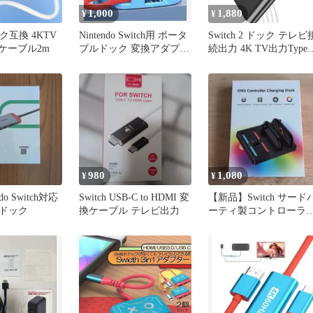
1,000
1,880
¥
¥
ック互換 4KTV
Nintendo Switch用 ポータ
Switch 2 ドック テレビ
Iケーブル2m
ブルドック 変換アダプタ
続出力 4K TV出力Type-
ー
HDMI
980
1,080
¥
¥
endo Switch対応
Switch USB-C to HDMI 変
【新品】Switch サード
ドック
換ケーブル テレビ出力
ーティ製コントローラ
用 充電ドック スタンド