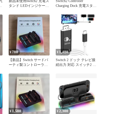
代
新品未使用switch2 充電ス
Switch2 Controller
ル
タンド LEDインジケータ
Charging Dock 充電スタン
ー付きtype-c給電
ド
780
1,480
¥
¥
【新品】Switch サードパ
Switch 2 ドック テレビ接
ーティ製コントローラー
続出力 対応 スイッチ2 ド
用 充電ドック スタンド
ック取替 アダプタ
1,580
2,300
¥
¥