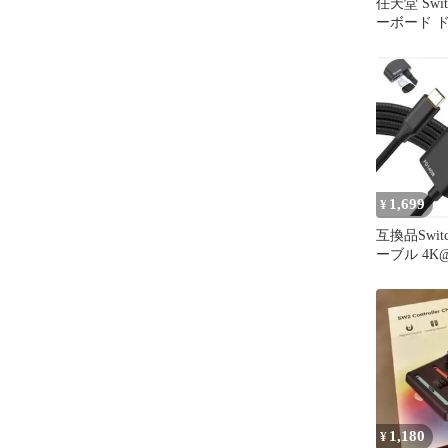
任天堂 Swi
ーボード 
ター G394 
1,699
¥
互換品Swit
ーブル 4K@
PD100W 
1,180
¥