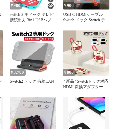
980
900
¥
¥
接
switch 2 用ドック テレビ
USB-C HDMIケーブル
C
接続出力 3in1 USBハブ
Switch ドック Switch テレ
ビ接続出力
3,780
880
¥
¥
パ
Switch2 ドック 有線LAN
⭐新品⭐Switchドック対応
ー
HDMI 変換アダプター
PD100W 急速充電