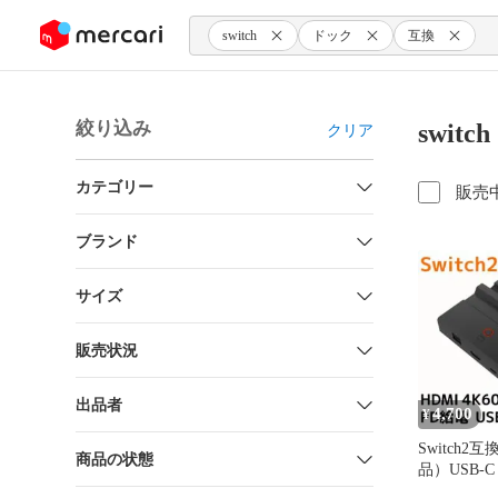
ンツにスキップ
switch
ドック
互換
絞り込み
swit
クリア
カテゴリー
販売
ブランド
サイズ
販売状況
出品者
4,700
¥
Switch2
商品の状態
品）USB-C 
4K60Hz LA