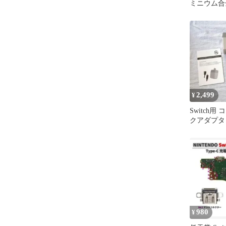
ミニウム合
登場
2,499
¥
Switch用
クアダプタ S
アダプター
980
¥