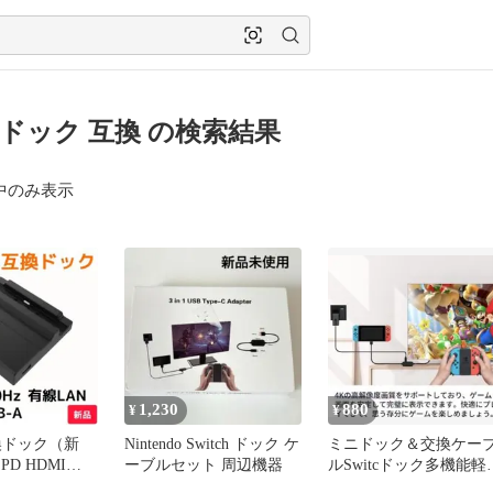
ch ドック 互換 の検索結果
中のみ表示
1,230
880
¥
¥
互換ドック（新
Nintendo Switch ドック ケ
ミニドック＆交換ケー
PD HDMI
ーブルセット 周辺機器
ルSwitcドック多機能軽
N
化3IN1