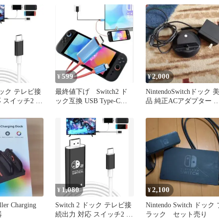
599
2,000
¥
¥
2 ドック テレビ接
最終値下げ Switch2 ド
NintendoSwitchドック 
 スイッチ2 ド
ック互換 USB Type-C
品 純正ACアダプター 
アダプタ
HDMI
ット
1,080
2,100
¥
¥
ler Charging
Switch 2 ドック テレビ接
Nintendo Switch ドック
器
続出力 対応 スイッチ2 ア
ラック セット売り