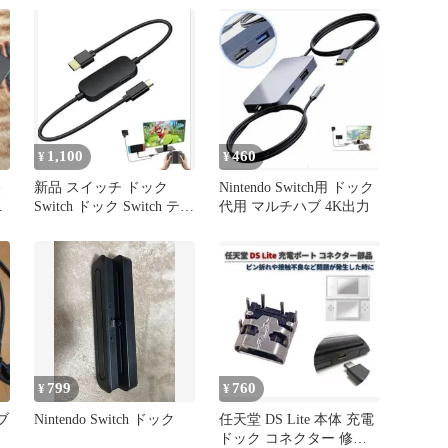
1,100
460
¥
¥
美
新品 スイッチ ドック
Nintendo Switch用 ドック
セ
Switch ドック Switch テレ
代用 マルチハブ 4K出力
ビ接続出力
799
760
¥
¥
 ブ
Nintendo Switch ドック
任天堂 DS Lite 本体 充電
ドック コネクター 修理