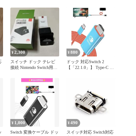
部品 G443
2,300
880
¥
¥
応
スイッチ ドック テレビ
ドック 対応Switch 2
接続 Nintendo Switch用ド
【「22.1.0」】 Type-C ア
ッキング
ダプター
1,000
490
¥
¥
ッ
Switch 変換ケーブル ドッ
スイッチ対応 Switch対応