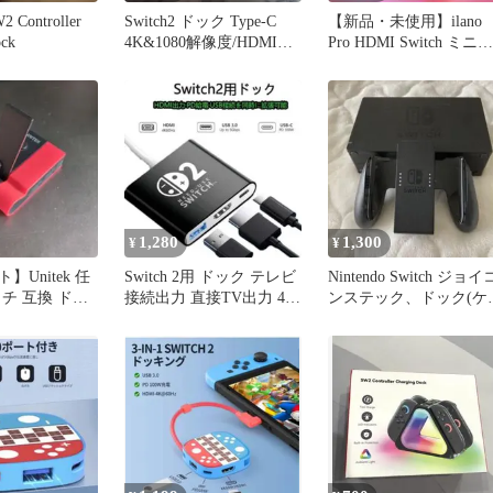
Controller
Switch2 ドック Type-C
【新品・未使用】ilano
ock
4K&1080解像度/HDMI変
Pro HDMI Switch ミニド
換 ドック
ック
1,280
1,300
¥
¥
Unitek 任
Switch 2用 ドック テレビ
Nintendo Switch ジョイ
チ 互換 ドッ
接続出力 直接TV出力 4K
ンステック、ドック(ケ
DMI出力
対応
ブルなし)付き