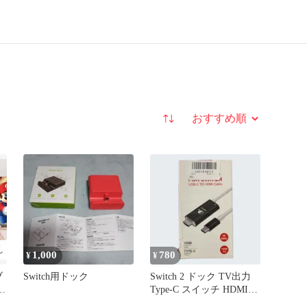
並び替え
1,000
780
¥
¥
ブ
Switch用ドック
Switch 2 ドック TV出力
量
Type-C スイッチ HDMI変
換