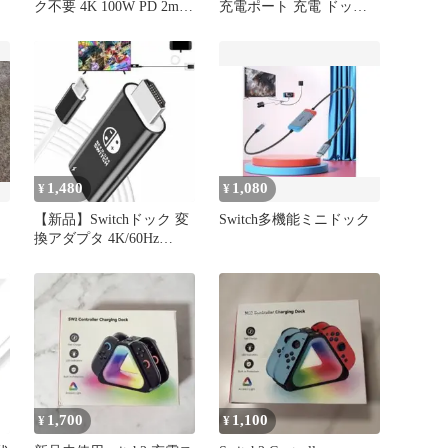
ク不要 4K 100W PD 2m
充電ポート 充電 ドック
急速充電
コネクター USB Type-C C
タイプ 修理 交換 互換 部
品 パーツ
1,480
1,080
¥
¥
【新品】Switchドック 変
Switch多機能ミニドック
換アダプタ 4K/60Hz
ー
100W急速充電
1,700
1,100
¥
¥