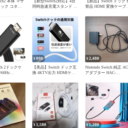
tch2 本体 マザ
【新型Switch2対応】4台
【新品】Switch ドック 
ドック コネク
同時急速充電スタンド ド
替品 HDMI 変換ケーブ
No1
ック一体型 RGBライト付
2m PD充電対応
890
2,480
¥
¥
ch 2ドックケ
【美品】Switch ドック互
Nintendo Switch 純正 AC
60Hz
換 4KTV出力 HDMIケー
アダプター HAC-
HDMI変換
ブル2m
002(JPN)
1,580
1,280
¥
¥