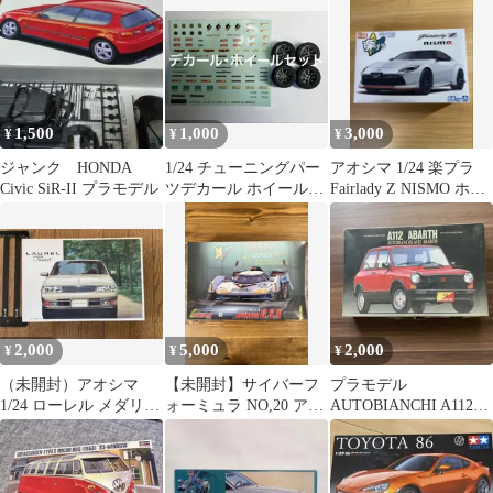
07674
1,500
1,000
3,000
¥
¥
¥
ジャンク HONDA
1/24 チューニングパー
アオシマ 1/24 楽プラ
Civic SiR-II プラモデル
ツデカール ホイールセ
Fairlady Z NISMO ホワ
ット
イト
2,000
5,000
2,000
¥
¥
¥
（未開封）アオシマ
【未開封】サイバーフ
プラモデル
1/24 ローレル メダリス
ォーミュラ NO,20 アス
AUTOBIANCHI A112
トV ニュートレンド93
ラーダG.S.X プラモデ
ABARTH 1/24
ル