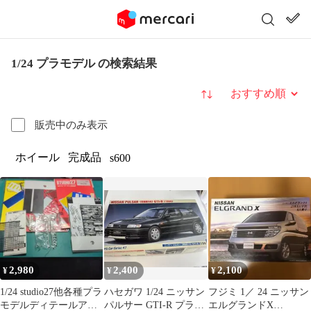
1/24 プラモデル の検索結果
並び替え
販売中のみ表示
ホイール
完成品
s600
2,980
2,400
2,100
¥
¥
¥
1/24 studio27他各種プラ
ハセガワ 1/24 ニッサン
フジミ 1／ 24 ニッサン
モデルディテールアッ
パルサー GTI-R プラモ
エルグランドX