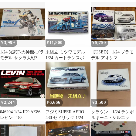
TAMIY
3,999
11,800
5,750
¥
¥
¥
1/24 光武F-大神機-プラ
未組立 ミツワモデル
【USED】 1/24 プラモ
モデル サクラ大戦3〜
1/24 カートランスポー
デル アオシマ
巴里は燃えているか〜
ター TS1023 絶版 希少
2,244
6,666
3,500
¥
¥
¥
046204 1/24 ID9 AE86
フジミSUPER AERO
クラウン 1/24 ランボ
レビン ＇83
430 セドリック 1/24
ルギーニ・シルエッ
貴重な当時物 絶版品♪
ト 当時物