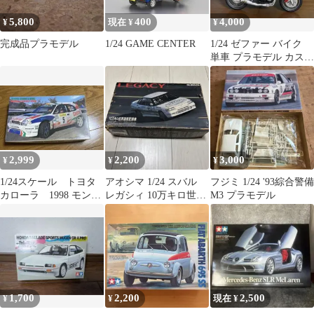
5,800
400
4,000
¥
現在 ¥
¥
完成品プラモデル
1/24 GAME CENTER
1/24 ゼファー バイク
単車 プラモデル カスタ
ム 旧車 族車 暴走族
2,999
2,200
3,000
¥
¥
¥
1/24スケール トヨタ
アオシマ 1/24 スバル
フジミ 1/24 '93綜合警備
カローラ 1998 モンテ
レガシィ 10万キロ世界
M3 プラモデル
カルロラリー ウィナー
速度記録車 未組立未
開封
1,700
2,200
2,500
¥
¥
現在 ¥