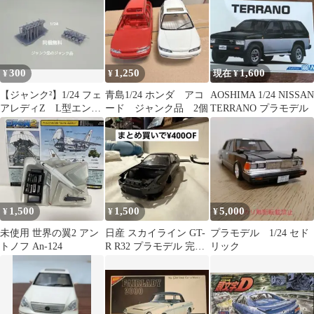
300
1,250
1,600
¥
¥
現在 ¥
【ジャンク²】1/24 フェ
青島1/24 ホンダ アコ
AOSHIMA 1/24 NISSAN
アレディZ L型エンジ
ード ジャンク品 2個
TERRANO プラモデル
ン対応 ソレックスキ
ャブレター
1,500
1,500
5,000
¥
¥
¥
未使用 世界の翼2 アン
日産 スカイライン GT-
プラモデル 1/24 セド
トノフ An-124
R R32 プラモデル 完成
リック
品 廃車仕様 1/24