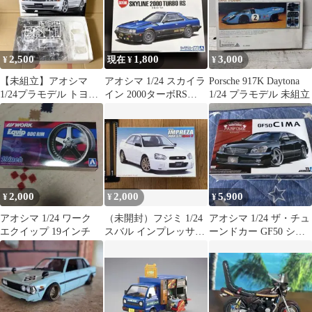
2,500
1,800
3,000
¥
現在 ¥
¥
【未組立】アオシマ
アオシマ 1/24 スカイラ
Porsche 917K Daytona
1/24プラモデル トヨタ
イン 2000ターボRS
1/24 プラモデル 未組立
JZX100チェイサーTRD
DR30 '83
仕様
2,000
2,000
5,900
¥
¥
¥
アオシマ 1/24 ワーク
（未開封）フジミ 1/24
アオシマ 1/24 ザ・チュ
エクイップ 19インチ
スバル インプレッサ
ーンドカー GF50 シー
WRX STi spec C
マ