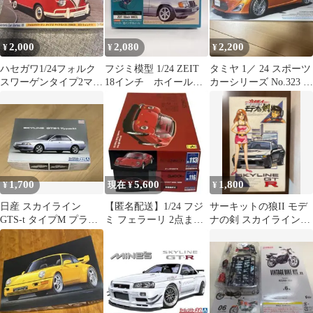
2,000
2,080
2,200
¥
¥
¥
ハセガワ1/24フォルク
フジミ模型 1/24 ZEIT
タミヤ 1／ 24 スポーツ
スワーゲンタイプ2マイ
18インチ ホイール&
カーシリーズ No.323 ト
クロバス[1963]23ウイ
タイヤ IU9
ヨタ8624323プ…
ンドウ
1,700
5,600
1,800
¥
現在 ¥
¥
日産 スカイライン
【匿名配送】1/24 フジ
サーキットの狼II モデ
GTS-t タイプM プラモ
ミ フェラーリ 2点まと
ナの剣 スカイライン
デル HCR32
め売り【未組立品】
GT-R 1/24 SKYLINE