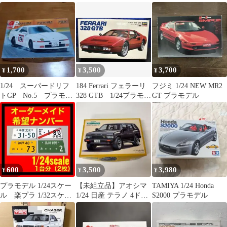
プパーツ
デル
2002ID68
1,700
3,500
3,700
¥
¥
¥
1/24 スーパードリフ
184 Ferrari フェラーリ
フジミ 1/24 NEW MR2
トGP No.5 プラモデ
328 GTB 1/24プラモデ
GT プラモデル
ル JZA70 SUPRA
ル
600
3,500
3,980
¥
¥
¥
プラモデル 1/24スケー
【未組立品】アオシマ
TAMIYA 1/24 Honda
ル 楽プラ 1/32スケー
1/24 日産 テラノ 4ドア
S2000 プラモデル
ル 1/18 1/27
V6-3000 R3M