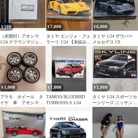
500
7,000
6,000
¥
¥
¥
（未開封）アオシマ
タミヤ エンツォ・フェ
タミヤ 1/24 ザウバー
1/24 クラウンマジェス
ラーリ 1/24 【未組み
メルセデス C9
タ エッチングパーツ
立】イエローNO270
1,000
7,000
1,888
¥
¥
¥
プラモ ホイール タ
TAMIYA BLUEBIRD
タミヤ 1/24 スポーツカ
イヤ 車 アオシマ
TURBOSSS-S 1/24
ーシリーズ ニッサンス
dub
カイラインGT-R