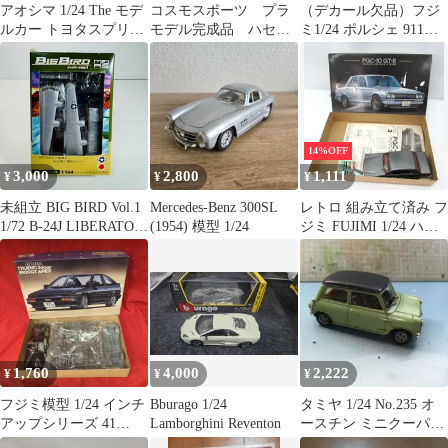
アオシマ 1/24 The モデ
コスモスポーツ プラ
（デカール欠品）フジ
ルカー トヨタスプリン
モデル完成品 ハセガ
ミ1/24 ポルシェ 911カ
タートレノ
ワ1/24
レラ4 プラモデル
14%OFF
3,000
2,800
1,111
¥
¥
¥
未組立 BIG BIRD Vol.1
Mercedes-Benz 300SL
レトロ 組み立て済み フ
1/72 B-24J LIBERATOR
(1954) 模型 1/24
ジミ FUJIMI 1/24 ハコ
リベレーター 第43爆撃
スカ PGC-10 GT-R 4ド
飛行隊 プラモデル
ア スカイライン2000 プ
ラモデル
1,760
4,000
2,222
¥
¥
¥
フジミ模型 1/24 インチ
Bburago 1/24
タミヤ 1/24 No.235 オ
アップシリーズ 41
Lamborghini Reventon
ースチン ミニクーパー
AE86トレノ 3door
1275S Mk.I