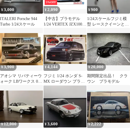
5%OFF
3,000
2,090
900
¥
¥
¥
ITALERI Porsche 944
【中古】プラモデル
1/24スケールフジミ模
Turbo 1/24スケール
1/24 VERTEX JZX100
型 レースクイーンと一
チェイサー ツアラーV
般女性ドライバーフィ
’98 トヨタ 「ザ・チュ
ギュア
ーンドカーシリーズ
No.10」 [059814]
3,900
4,144
20,000
¥
¥
¥
アオシマ リバティーウ
フジミ 1/24 ホンダ S-
期間限定出品！ クラ
ォーク LBワークス 03
MX ローダウン プラモ
ウン プラモデル
ケンメリ4Dr SKYLINE
デル
12,000
3,600
2,222
¥
¥
¥