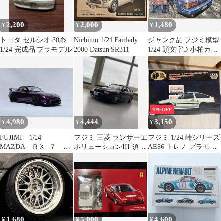
2,200
2,000
1,480
¥
¥
¥
トヨタ セルシオ 30系
Nichimo 1/24 Fairlady
ジャンク品 フジミ模型
1/24 完成品 プラモデル
2000 Datsun SR311
1/24 頭文字D 小柏カイ
SW20 MR-2
10%OFF
4,980
4,444
3,150
¥
¥
¥
FUJIMI 1/24
フジミ 三菱 ランサーエ
フジミ 1/24 峠シリーズ
MAZDA ＲＸ−７
ボリューションIII 須藤
AE86 トレノ プラモデ
FD3S〈改〉 完成品
京一1/24 プラモデル完
ル
成品
1,680
5,000
4,600
¥
¥
¥