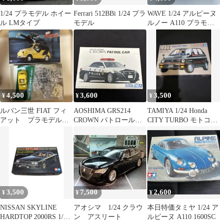
1/24 プラモデル ホイー
Ferrari 512BBi 1/24 プラ
WAVE 1/24 アルピーヌ
ル LMタイプ
モデル
ルノー A110 プラモデ
ル
4,500
3,600
3,500
¥
¥
¥
ルパン三世 FIAT フィ
AOSHIMA GRS214
TAMIYA 1/24 Honda
アット プラモデル
CROWN パトロールカ
CITY TURBO モトコン
1/24 カリオストロの
ー プラモデル
ポ付き
城 旅立ち
3,500
7,500
2,600
¥
¥
¥
NISSAN SKYLINE
アオシマ 1/24 クラウ
本日特価タミヤ 1/24 ア
HARDTOP 2000RS 1/24
ン アスリート
ルピーヌ A110 1600SC