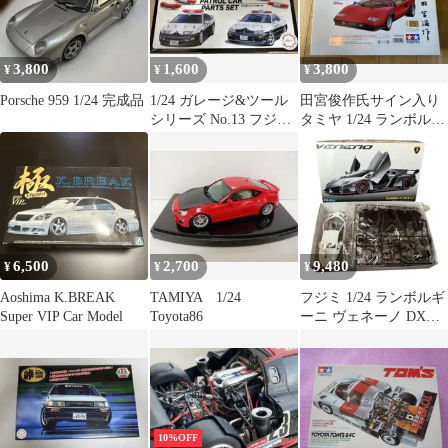
3,800
1,600
3,800
¥
¥
¥
Porsche 959 1/24 完成品
1/24 ガレージ&ツール
田宮俊作氏サイン入り
シリーズ No.13 フジミ
タミヤ 1/24 ランボルギ
模型 パトカーパーツ
ーニ カウンタック
セット
LP500S
6,500
2,700
9,480
¥
¥
¥
Aoshima K.BREAK
TAMIYA 1/24
フジミ 1/24 ランボルギ
Super VIP Car Model
Toyota86
ーニ ヴェネーノ DXモ
デル エッチングパーツ
付
10%OFF