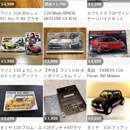
4,900
1,700
1,100
¥
現在 ¥
¥
フジミ 1/24 ポルシェ
1/24 Mines BNR34
エフトイズ 1/24 ヴィン
911 カレラ RS プラモデ
SKYLINE GT R 02
テージバイクキット 06
ル
NISSAN
RZ250 YSP
5,980
3,000
4,999
¥
¥
¥
フジミ 1/24 よろしくメ
【中古】フジミ1/24 ホ
美品 TAMIYA 1/24
カドック ピアッツァ ト
ンダツインカム インテ
Ferrari 360 Modena
ヨタS800 2個セット
グラタイプR
2,600
3,000
4,600
¥
¥
¥
タミヤ 1/24 フロム・エ
1/24ランチャ037ラリ
タミヤ 1/24 フィアッ