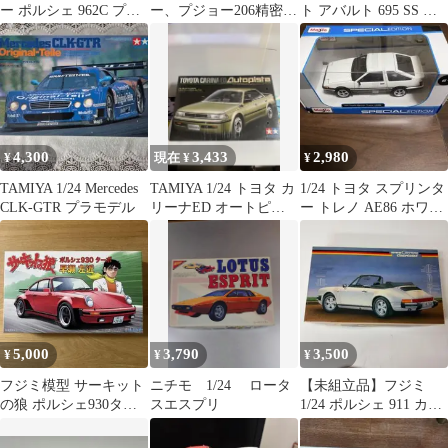
ー ポルシェ 962C プラ
ー、プジョー206精密化
ト アバルト 695 SS 塗
モデル 未組立 当時物
パーツセット
装済完成品
4,300
3,433
2,980
¥
現在 ¥
¥
TAMIYA 1/24 Mercedes
TAMIYA 1/24 トヨタ カ
1/24 トヨタ スプリンタ
CLK-GTR プラモデル
リーナED オートピス
ー トレノ AE86 ホワイ
タ プラモデル
ト/ブラック
5,000
3,790
3,500
¥
¥
¥
フジミ模型 サーキット
ニチモ 1/24 ロータ
【未組立品】フジミ
の狼 ポルシェ930ター
スエスプリ
1/24 ポルシェ 911 カレ
ボ 早瀬左近 プラモデル
ラ カブリオレ プラモデ
ル