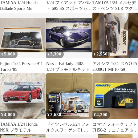
TAMIYA 1/24 Honda
1/24 フィアット アバル
TAMIYA 1/24 メルセデ
Ballade Sports Mu
ト 695 SS スポーツカー
ス・ベンツ SLR マクラ
シリーズ No.173
ーレン
5,000
3,300
2,950
¥
¥
¥
Fujimi 1/24 Porsche 911
Nissan Fairlady 240Z
アオシマ 1/24 TOYOTA
Turbo '85
1/24 プラモデルキット
2000GT MF10 '69
4,000
3,680
4,200
¥
¥
¥
TAMIYA 1/24 Honda
ドイツレベル1/24 フォ
コマツ フォークリフト
NSX プラモデル
ルクスワーゲン T1 キ
FH50-2 ミニチュア 1/24
ャンパー プラモデル
キャストモデル