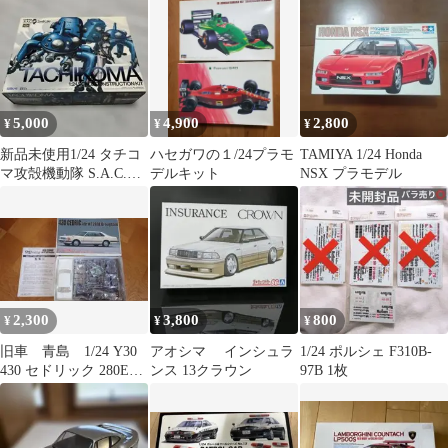
1600GT APEX 03236
5,000
4,900
2,800
¥
¥
¥
新品未使用1/24 タチコ
ハセガワの１/24プラモ
TAMIYA 1/24 Honda
マ攻殻機動隊 S.A.C.
デルキット
NSX プラモデル
2ndGIG プラモデル
2,300
3,800
800
¥
¥
¥
旧車 青島 1/24 Y30
アオシマ インシュラ
1/24 ポルシェ F310B-
430 セドリック 280E
ンス 13クラウン
97B 1枚
Brougham