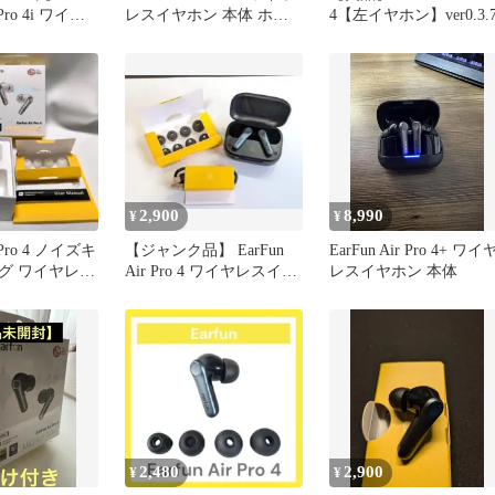
 Pro 4i ワイヤ
レスイヤホン 本体 ホワ
4【左イヤホン】ver0.3.
ン
イト 本体のみ
2,900
8,990
¥
¥
r Pro 4 ノイズキ
【ジャンク品】 EarFun
EarFun Air Pro 4+ ワイ
グ ワイヤレス
Air Pro 4 ワイヤレスイヤ
レスイヤホン 本体
ホン
2,480
2,900
¥
¥