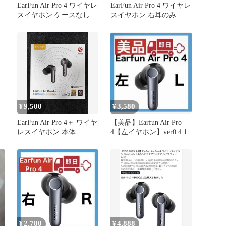
EarFun Air Pro 4 ワイヤレ
EarFun Air Pro 4 ワイヤレ
スイヤホン ケースなし
スイヤホン 右耳のみ ブ
ラック イヤーファン
TW600
9,500
3,580
¥
¥
EarFun Air Pro 4＋ ワイヤ
【美品】Earfun Air Pro
ン
レスイヤホン 本体
4【左イヤホン】ver0.4.1
2,780
4,888
¥
¥