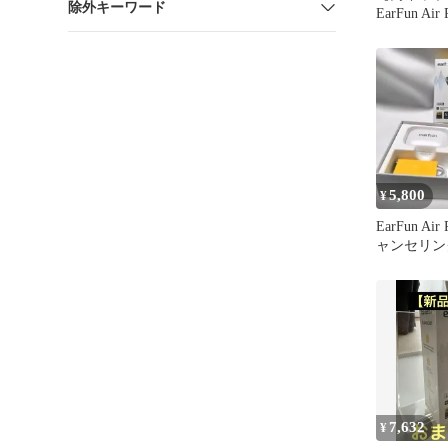
除外キーワード
EarFun Air
レスイヤホ
5,800
¥
EarFun Ai
ャンセリン
イヤホン
7,632
¥