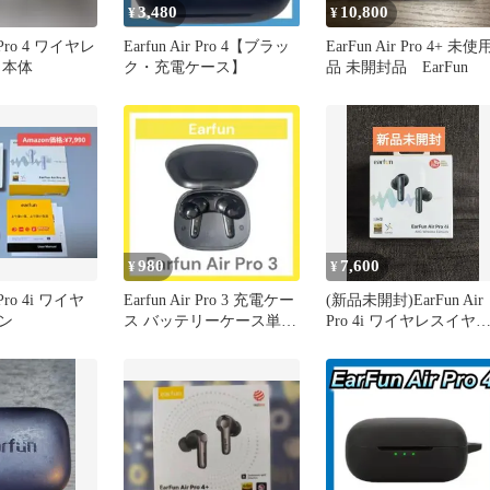
3,480
10,800
¥
¥
r Pro 4 ワイヤレ
Earfun Air Pro 4【ブラッ
EarFun Air Pro 4+ 未使
 本体
ク・充電ケース】
品 未開封品 EarFun
980
7,600
¥
¥
 Pro 4i ワイヤ
Earfun Air Pro 3 充電ケー
(新品未開封)EarFun Air
ン
ス バッテリーケース単品
Pro 4i ワイヤレスイヤ
④
ン