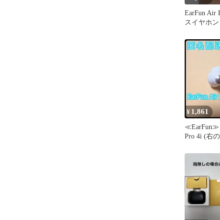
EarFun Ai
スイヤホン
1,861
¥
≪EarFun≫ 
Pro 4i 
ピース付