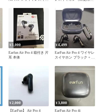
ホン 本体
未開封）
3,000
4,499
¥
¥
Earfun Air Pro 4 箱付き 片
EarFun Air Pro 4 ワイヤレ
耳 本体
スイヤホン ブラック + カ
バー
2,000
3,800
¥
¥
【EarFun】 Air Pro 4
EarFun Air Pro 4i