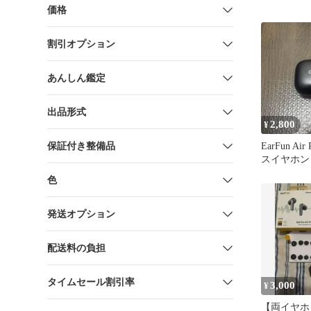
価格
割引オプション
あんしん鑑定
出品形式
2,800
¥
保証付き整備品
EarFun Ai
スイヤホン
み
色
発送オプション
配送料の負担
タイムセール割引率
3,000
¥
【両イヤホ