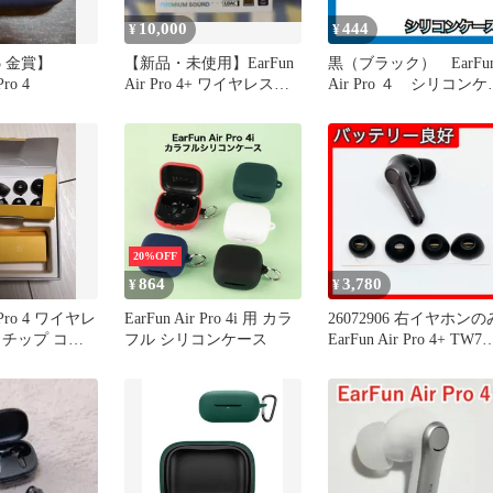
10,000
444
¥
¥
25 金賞】
【新品・未使用】EarFun
黒（ブラック） EarFu
Pro 4
Air Pro 4+ ワイヤレスイ
Air Pro ４ シリコンケ
ヤホン
ス イヤーファン
20%OFF
864
3,780
¥
¥
r Pro 4 ワイヤレ
EarFun Air Pro 4i 用 カラ
26072906 右イヤホンの
 チップ コー
フル シリコンケース
EarFun Air Pro 4+ TW70
R 右耳 AirPro4+ Pro4+ 4