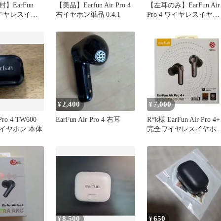
】EarFun
【美品】Earfun Air Pro 4
【左耳のみ】EarFun Air
 ワイヤレスイヤ
右イヤホン単品 0.4.1
Pro 4 ワイヤレスイヤホ
 ANC
ン
2,400
7,000
¥
¥
 Pro 4 TW600
EarFun Air Pro 4 右耳
R*k様 EarFun Air Pro 4+
イヤホン 本体
完全ワイヤレスイヤホ
（TW700
8,500
650
¥
¥