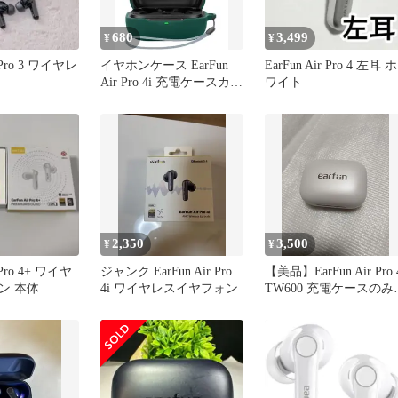
680
3,499
¥
¥
r Pro 3 ワイヤレ
イヤホンケース EarFun
EarFun Air Pro 4 左耳 ホ
Air Pro 4i 充電ケースカバ
ワイト
ー カラビナ付
2,350
3,500
¥
¥
r Pro 4+ ワイヤ
ジャンク EarFun Air Pro
【美品】EarFun Air Pro 
ン 本体
4i ワイヤレスイヤフォン
TW600 充電ケースのみ
充電器