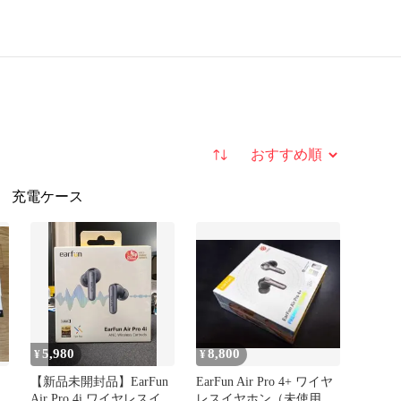
並び替え
ス
充電ケース
5,980
8,800
¥
¥
【新品未開封品】EarFun
EarFun Air Pro 4+ ワイヤ
Air Pro 4i ワイヤレスイヤ
レスイヤホン（未使用・