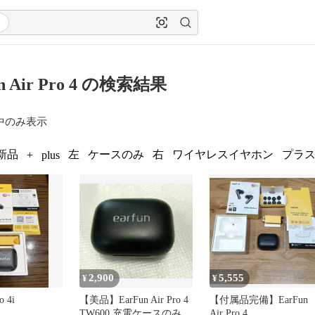
n Air Pro 4 の検索結果
中のみ表示
新品
左
ケースのみ
右
ワイヤレスイヤホン
プラ
+
plus
2,900
5,555
¥
¥
o 4i
【美品】EarFun Air Pro 4
【付属品完備】EarFun
TW600 充電ケースのみ
Air Pro 4