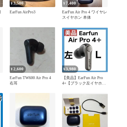
3,500
7,400
¥
¥
用
EarFun AirPro3
EarFun Air Pro 4 ワイヤレ
スイヤホン 本体
2,600
3,980
¥
¥
EarFun TW600 Air Pro 4
【美品】EarFun Air Pro
ホ
右耳
4+【ブラック左イヤホ
ン】ver1.3.4