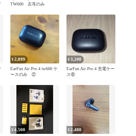
7
TW600 左耳のみ
2,899
3,200
¥
¥
ヤ
EarFun Air Pro 4 tw600 ケ
EarFun Air Pro 4 充電ケー
ースのみ ②
ス⑥
4,500
2,480
¥
¥