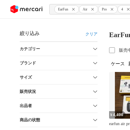
ンツにスキップ
EarFun
Air
Pro
4
絞り込み
EarFu
クリア
カテゴリー
販売
ブランド
ケース
サイズ
販売状況
出品者
4,400
¥
商品の状態
earfun air pr