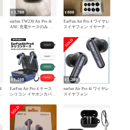
3,780
800
¥
¥
earfun TW230 Air Pro 4i
EarFun Air Pro 4 ワイヤレ
ANC 充電ケースのみ 充
スイヤフォン イヤーチッ
電器
プのみ
1,108
5,200
¥
¥
4
EarFun Air Pro 4 ケース
earfun Air Pro 4i ワイヤレ
シリコン イヤホンカバー
スイヤフォン
保護ケース 衝撃吸収 滑
り止め 軽量 薄型 フィッ
ト 落下防止 ストラップ
ホー ... _c