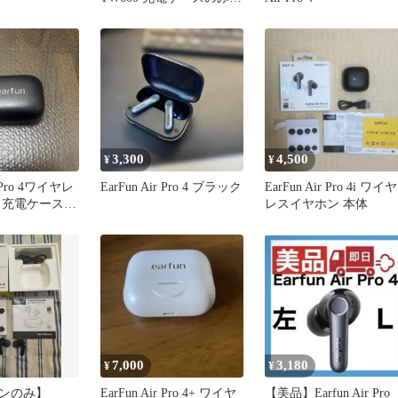
充電器 2
3,300
4,500
¥
¥
r Pro 4ワイヤレ
EarFun Air Pro 4 ブラック
EarFun Air Pro 4i ワイヤ
 充電ケースの
レスイヤホン 本体
7,000
3,180
¥
¥
ンのみ】
EarFun Air Pro 4+ ワイヤ
【美品】Earfun Air Pro