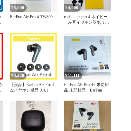
5,000
4,900
¥
¥
n
EarFun Air Pro 4 TW600
earfun air pro 4 ネイビー
ー
（左耳イヤホン訳あり）
ワイヤレス
3,280
11,111
¥
¥
み
【美品】Earfun Air Pro 4
EarFun Air Pro 4+ 未使用
0
左イヤホン単品 0.4.1
品 未開封品 EarFun
 +