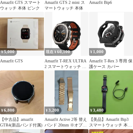
Amazfit GTS スマート
Amazfit GTS 2 mini ス
Amazfit Bip6
ウォッチ 本体 ピンク
マートウォッチ 本体
5,000
60,100
1,000
¥
現在 ¥
¥
Amazfit GTS
Amazfit T-REX ULTRA
Amazfit T-Rex 3 専用 保
2 スマートウォッチ 本
護ケース カバー
体
6,800
3,200
3,480
¥
¥
¥
【中古品】amazfit
Amazfit Active 2等 替え
【美品】Amazfit Bip3
GTR4(新品バンド付属)
バンド 20mm ※オプシ
スマートウォッチ 本体
ョン有ります
充電ケーブル付き