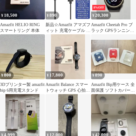
8%OFF
18,500
890
20,300
¥
¥
¥
Amazfit HELIO RING
新品☆Amazfit アマズフ
Amazfit Cheetah Pro ブ
スマートリング 本体
ィット 充電ケーブル 長
ラック GPSランニング
さ１メードル 多機種対
ウォッチ
応
800
17,800
890
¥
¥
¥
3Dプリンター製 amazfit
Amazfit Balance スマー
Amazfit Bip用ケース 全
bip 6用充電スタンド
トウォッチ GPS 心拍測
面保護 ソフトカバー
定 睡眠管理
3色セット
4,999
12,000
42,000
¥
¥
¥