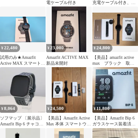
電ケーブル付き
充電ケーブル付き、バ
ンド無し
22,480
23,000
24,800
¥
¥
¥
試用のみ★Amazfit
Amazfit ACTIVE MAX
【美品】amazfit active
Active MAX スマートウ
新品未開封
max ブラック 取替
ォッチ
用ステンレスバンド付
8,064
24,500
11,800
¥
¥
¥
ソフマップ 〔展示品〕
【美品】Amazfit Active
【美品】Amazfit Bip 6
Amazfit Bip 6 チャコー
Max 本体 スマートウォ
ガラスケース装着済＋
ル SP170074-
ッチ
予備付・付属品完備
C17【276】