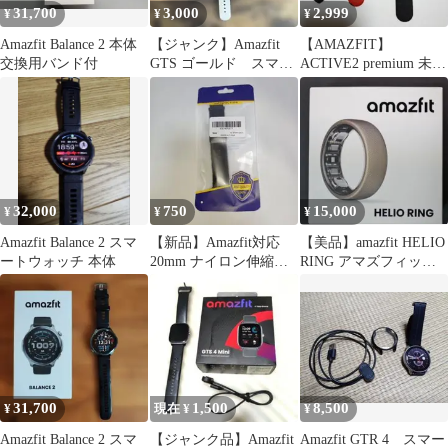
31,700
3,000
2,999
¥
¥
¥
Amazfit Balance 2 本体
【ジャンク】Amazfit
【AMAZFIT】
交換用バンド付
GTS ゴールド スマー
ACTIVE2 premium 未使
トウォッチ
用純正ベルト+おまけ
32,000
750
15,000
¥
¥
¥
Amazfit Balance 2 スマ
【新品】Amazfit対応
【美品】amazfit HELIO
ートウォッチ 本体
20mm ナイロン伸縮編
RING アマズフィット
み込みバンド磁気吸着
ヘリオリングサイズ8
ブラック
31,700
1,500
8,500
¥
現在 ¥
¥
Amazfit Balance 2 スマ
【ジャンク品】Amazfit
Amazfit GTR 4 スマー