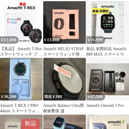
ールド
Amazfit Bip 5 パステル
ピンク sp170064-C201
12,000
13,000
16,999
¥
¥
¥
【美品】 Amazfit T-Rex
Amazfit HELIO STRAP
新品 未開封品 Amazfit
スマートウォッチ ブラ
スマートウォッチ用バ
BIP MAX スマートウォ
ック
ンド
ッチ 本体
36,500
300
47,500
¥
現在 ¥
¥
Amazfit T-REX 3 PRO
Amazfit Balance Ultra用
Amazfit Cheetah 2 Pro
44mm スマートウォッ
耐衝擊保 護
チ