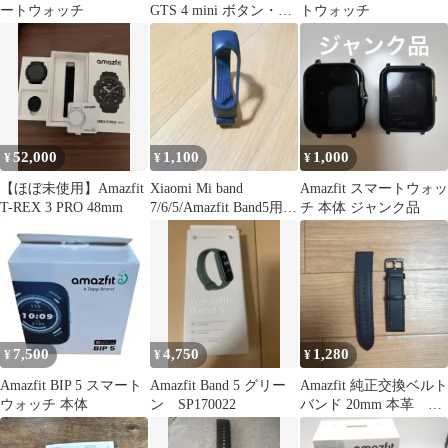
ートウォッチ
GTS 4 mini ボタン・タ
トウォッチ
ッチ操作不良
52,000
1,100
1,000
¥
¥
¥
【ほぼ未使用】Amazfit
Xiaomi Mi band
Amazfit スマートウォッ
T-REX 3 PRO 48mm
7/6/5/Amazfit Band5用
チ 本体 ジャンク品
バンド
7,500
4,750
1,280
¥
¥
¥
Amazfit BIP 5 スマート
Amazfit Band 5 グリー
Amazfit 純正交換ベルト
ウォッチ 本体
ン SP170022
バンド 20mm 本革 ブ
ラック