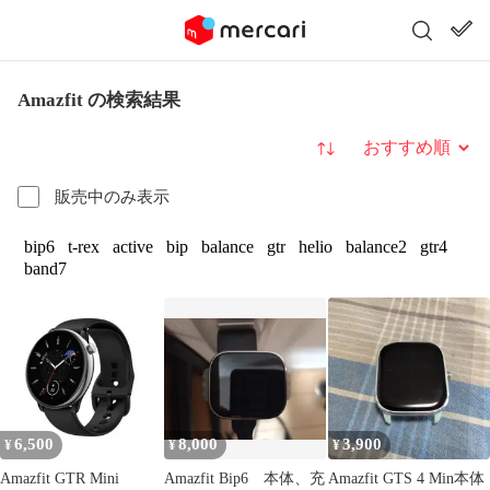
Amazfit の検索結果
並び替え
販売中のみ表示
bip6
t-rex
active
bip
balance
gtr
helio
balance2
gtr4
band7
6,500
8,000
3,900
¥
¥
¥
Amazfit GTR Mini
Amazfit Bip6 本体、充
Amazfit GTS 4 Min本体