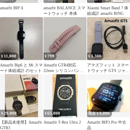
amazfit BIP３
amazfit BALANCE スマ
Xiaomi Smart Band 7 体
ートウォッチ 本体
組成計 amazfit RING
11,000
799
3,300
¥
¥
¥
Amazfit Bip6 と Mi スマ
Amazfit GTR4対応
アマズフィット スマー
ート体組成計 のセット
22mm シリコンバンド
トウォッチ GTS ジャン
ピンク 防水
ク
29,000
65,000
4,000
¥
¥
現在 ¥
【新品未使用】Amazfit
Amazfit T-Rex Ultra 2
Amazfit BIP3 Pro 中古
GTR3
品