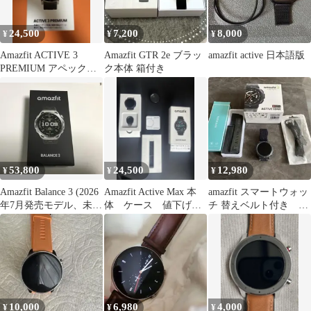
24,500
7,200
8,000
¥
¥
¥
Amazfit ACTIVE 3
Amazfit GTR 2e ブラッ
amazfit active 日本語版
PREMIUM アペックス
ク本体 箱付き
シルバー
53,800
24,500
12,980
¥
¥
¥
Amazfit Balance 3 (2026
Amazfit Active Max 本
amazfit スマートウォッ
年7月発売モデル、未開
体 ケース 値下げ相
チ 替えベルト付き 送
封品)
談大歓迎
料無料 アクティブ
エッジ
10,000
6,980
4,000
¥
¥
¥