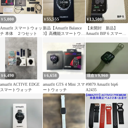
5,000
55,555
13,500
¥
¥
¥
Amazfit スマートウォッ
新品【Amazfit Balance
【未開封 新品】
チ 本体 ２つセット
3】高機能スマートウォ
Amazfit BIP 6 スマート
ッチ
ウォッチ 本体
6,490
6,658
9,960
¥
¥
現在 ¥
amazfit ACTIVE EDGE
amazfit GTS 4 Mini スマ
#9879 Amazfit bip6
スマートウォッチ
ートウォッチ
A2435