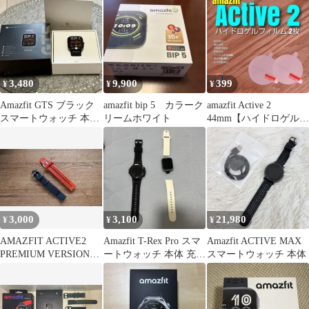
3,480
9,900
399
¥
¥
¥
Amazfit GTS ブラック
amazfit bip 5 カラーク
amazfit Active 2
スマートウォッチ 本体
リームホワイト
44mm【ハイドロゲル
充電器・箱付き
フィルム 2SET】ち
3,000
3,100
21,980
¥
¥
¥
AMAZFIT ACTIVE2
Amazfit T-Rex Pro スマ
Amazfit ACTIVE MAX
PREMIUM VERSION付
ートウォッチ 本体 充電
スマートウォッチ 本体
属純正バンド2本
器付き