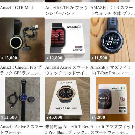
Amazfit GTR Mini
Amazfit GTR 2e ブラウ
AMAZFIT GTR スマー
ンレザーバンド
トウォッチ 本体 ブラウ
ン
15,000
12,800
11,500
¥
¥
¥
Amazfit Cheetah Pro ブ
Amazfit Active スマート
Amazfit(アマズフィッ
ラック GPSランニング
ウォッチ ミッドナイト
ト) T-Rex Pro スマート
ウォッチ
ブラック
ウォッチ 本体
11,580
45,000
6,980
¥
¥
¥
Amazfit Active 2 スマー
未開封品 Amazfit T-Rex
Amazfit アマズフィット
トウォッチ
3 Pro 48mm ブラックゴ
スマートウォッチ