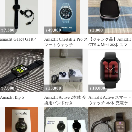
7,380
49,000
2,000
¥
¥
¥
amazfit GTR4 GTR 4
Amazfit Cheetah 2 Pro ス
【ジャンク品】Amazfit
マートウォッチ
GTS 4 Mini 本体 スマー
トウォッチ
7,000
15,000
10,000
¥
¥
¥
Amazfit Bip 5
Amazfit Active 2本体 交
Amazfit Active スマート
換用バンド付き
ウォッチ 本体 充電ケー
ブル付き