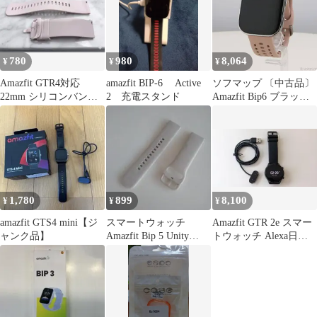
780
980
8,064
¥
¥
¥
Amazfit GTR4対応
amazfit BIP-6 Active
ソフマップ 〔中古品〕
22mm シリコンバンド
2 充電スタンド
Amazfit Bip6 ブラッシ
ピンク 防水
ュ SP170074-
C236【305】
1,780
899
8,100
¥
¥
¥
amazfit GTS4 mini【ジ
スマートウォッチ
Amazfit GTR 2e スマー
ャンク品】
Amazfit Bip 5 Unity
トウォッチ Alexa日本
46mm グレー
対応 5ATM