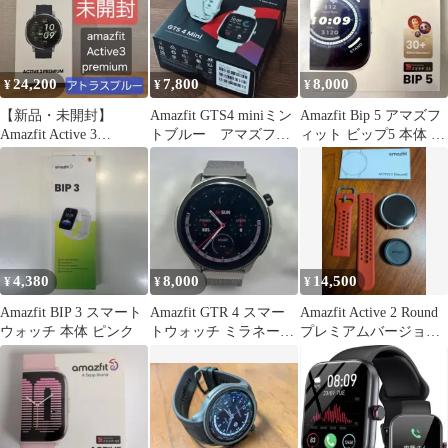
24,200
7,800
8,000
¥
¥
¥
【新品・未開封】
Amazfit GTS4 miniミン
Amazfit Bip 5 アマズフ
Amazfit Active 3
トブルー アマズフィ
ィット ビップ5 本体 ク
Premium ブルー
ット スマートウォッ
リームホワイト
チ
4,380
8,000
14,500
¥
¥
¥
Amazfit BIP 3 スマート
Amazfit GTR 4 スマー
Amazfit Active 2 Round
ウォッチ 本体 ピンク
トウォッチ ミラネーゼ
プレミアムバージョン
バンド アマズフィット
44mm