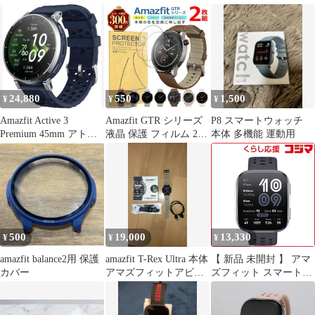
24,880
550
1,500
¥
¥
¥
Amazfit Active 3
Amazfit GTR シリーズ
P8 スマートウォッチ
Premium 45mm アトラ
液晶 保護 フィルム 2枚
本体 多機能 運動用
スブルー
セット 光沢 TPU 互換
多機種 4 3 2 2e Pro Mini
47mm 42mm 対応 画面
シート シール 撥水 キ
ズ 汚れ 防止 衝撃吸収
500
19,000
13,330
¥
¥
¥
amazfit balance2用 保護
amazfit T-Rex Ultra 本体
【 新品 未開封 】 アマ
カバー
アマズフィットアビス
ズフィット スマートウ
ブラック
ォッチ Bip6 ブラック
sp170074-C01 未使用 送
料無料