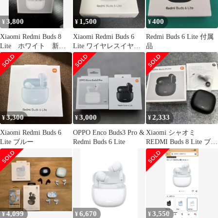
イント接続 急速充電 小
型軽量 専用アプリ対応
3,800
1,500
400
¥
¥
¥
カス 8d3fd53c
Xiaomi Redmi Buds 8
Xiaomi Redmi Buds 6
Redmi Buds 6 Lite 付属
Lite ホワイト 新品
Lite ワイヤレスイヤホ
品
未開封
ン
3,300
3,000
2,333
¥
¥
¥
Xiaomi Redmi Buds 6
OPPO Enco Buds3 Pro &
Xiaomi シャオミ
Lite ブルー
Redmi Buds 6 Lite
REDMI Buds 8 Lite ブラ
ック
4,099
6,670
3,550
¥
¥
¥