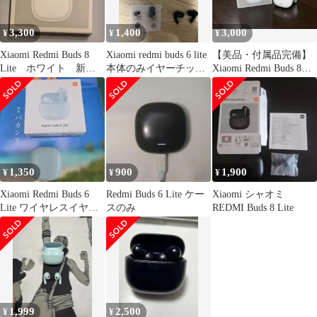
3,300
1,400
3,000
¥
¥
¥
Xiaomi Redmi Buds 8
Xiaomi redmi buds 6 lite
【美品・付属品完備】
Lite ホワイト 新品
本体のみイヤーチップ
Xiaomi Redmi Buds 8
未開封
説明書付き
Lite ホワイト
1,350
900
1,900
¥
¥
¥
Xiaomi Redmi Buds 6
Redmi Buds 6 Lite ケー
Xiaomi シャオミ
Lite ワイヤレスイヤホ
スのみ
REDMI Buds 8 Lite
ン 本体
1,999
2,500
¥
¥