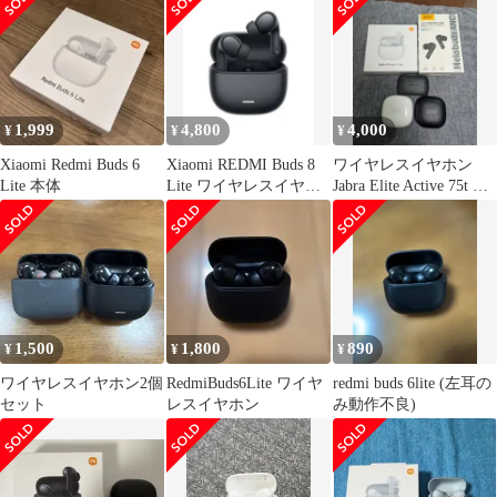
1,999
4,800
4,000
¥
¥
¥
Xiaomi Redmi Buds 6
Xiaomi REDMI Buds 8
ワイヤレスイヤホン
Lite 本体
Lite ワイヤレスイヤホ
Jabra Elite Active 75t
ン ノイズma
他
1,500
1,800
890
¥
¥
¥
ワイヤレスイヤホン2個
RedmiBuds6Lite ワイヤ
redmi buds 6lite (左耳の
セット
レスイヤホン
み動作不良)