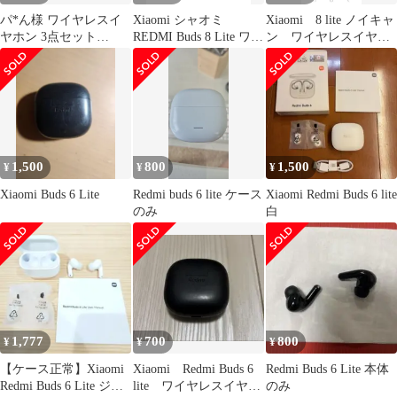
パ*ん様 ワイヤレスイ
Xiaomi シャオミ
Xiaomi 8 lite ノイキャ
ヤホン 3点セット
REDMI Buds 8 Lite ワイ
ン ワイヤレスイヤフ
Redmi QCY Skullcand
ヤレスイヤホン
ォン イヤホン ホワ
Bluetooth イヤホン 5.4
イト
ノイズキャンセリング
12.4mmドライバー 最
大36時間再生 マルチポ
イント接続 急速充電 小
型軽量 専用アプリ対応
1,500
800
1,500
¥
¥
¥
カスタムEQ iPhe
Xiaomi Buds 6 Lite
Redmi buds 6 lite ケース
Xiaomi Redmi Buds 6 lite
のみ
白
1,777
700
800
¥
¥
¥
【ケース正常】Xiaomi
Xiaomi Redmi Buds 6
Redmi Buds 6 Lite 本体
Redmi Buds 6 Lite ジャ
lite ワイヤレスイヤホ
のみ