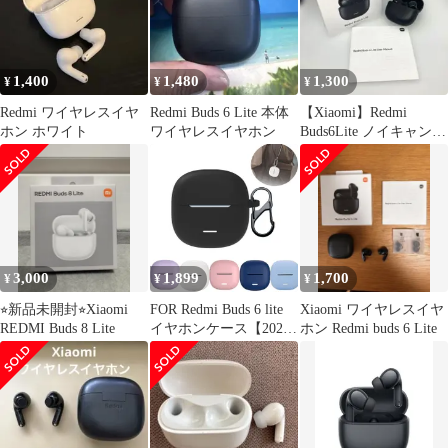
12.4mmドライバー 最
大36時間再生 マルチポ
イント接続 急速充電 小
型軽量 専用アプリ対応
1,400
1,480
1,300
¥
¥
¥
カスタムEQ iPho
Redmi ワイヤレスイヤ
Redmi Buds 6 Lite 本体
【Xiaomi】Redmi
ホン ホワイト
ワイヤレスイヤホン
Buds6Lite ノイキャン完
全ワイヤレスイヤホン
3,000
1,899
1,700
¥
¥
¥
⭐︎新品未開封⭐︎Xiaomi
FOR Redmi Buds 6 lite
Xiaomi ワイヤレスイヤ
REDMI Buds 8 Lite
イヤホンケース【2025
ホン Redmi buds 6 Lite
新型-紛失防止フック付
き】シリコン素材 キズ
防止 落下防止 紛失防止
耐衝撃 全面保護 防水
防塵 軽量 ワイヤレスイ
ヤホン ケース (黒)