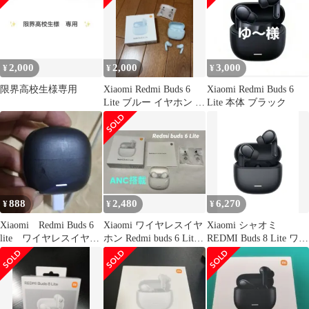
ャンセリング ANC 36時
間再生 | iPhone/Android
対応 アクティブノイズ
キャンセリング 外音取
り込み 6a96398f
2,000
2,000
3,000
¥
¥
¥
限界高校生様専用
Xiaomi Redmi Buds 6
Xiaomi Redmi Buds 6
Lite ブルー イヤホン 美
Lite 本体 ブラック
品
888
2,480
6,270
¥
¥
¥
Xiaomi Redmi Buds 6
Xiaomi ワイヤレスイヤ
Xiaomi シャオミ
lite ワイヤレスイヤホ
ホン Redmi buds 6 Lite
REDMI Buds 8 Lite ワイ
ン ケースのみ
ANC搭載
ヤレスイヤホン
Bluetooth イヤホン 5.4
ノイズキャンセリング
12.4mmドライバー 最
大36時間再生 マルチポ