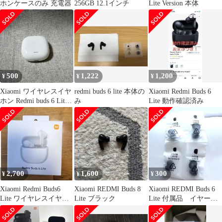
ホンケースのみ 充電器
256GB 12.1インチ
Lite Version 本体
500
1,222
1,200
¥
¥
¥
Xiaomi ワイヤレスイヤ
redmi buds 6 lite 本体の
Xiaomi Redmi Buds 6
ホン Redmi buds 6 Lite
み
Lite 動作確認済み
ホワイト
2,700
1,600
300
¥
¥
¥
Xiaomi Redmi Buds6
Xiaomi REDMI Buds 8
Xiaomi REDMI Buds 6
Lite ワイヤレスイヤホ
Lite ブラック
Lite 付属品 イヤーピ
ン ノイキャン
ース2つ