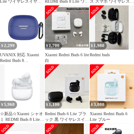
Lite ワイヤレスイヤホ
REDMI Buds 8 Lite ワイ
ス スマホ ワイヤレスイ
ン ノイズキb
ヤレスイヤホン
ヤホン カバー シリコン
Bluetooth イヤホン 5.4
落下防止 傷 汚れ レッ
ノイズキャンセリング
ドミー _c
12.4mmドライバー 最
大36時間再生 マルチポ
イント接続 急速充電 小
型軽量 専用アプリ対応
2,299
1,700
1,980
¥
¥
¥
カス 56344852
UVANIX 対応 Xiaomi
Xiaomi Redmi Buds 6 lite
Redmi buds
Redmi Buds 8
白
Pro/Xiaomi Redmi Buds
6 Pro ケース 液状シリ
コン素材 全面保護 耐衝
撃 防水 防塵 スリム
LED可視 装着充電可能
キズ防止 カラビナ付き
紛失防止(ブルー)
5,960
1,100
3,080
¥
¥
¥
☆新品☆Xiaomi シャオ
Redmi Buds 6 Lite ブラ
Xiaomi Redmi Buds 6
ミ REDMI Buds 8 Lite
ック 黒 ワイヤレスイヤ
Lite ブルー
ワイヤレスイヤホン
ホン
Bluetooth 5.4 ノイズキ