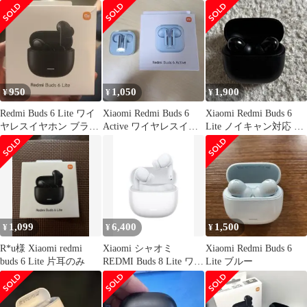
ンク
ン ケースのみ
950
1,050
1,900
¥
¥
¥
Redmi Buds 6 Lite ワイ
Xiaomi Redmi Buds 6
Xiaomi Redmi Buds 6
ヤレスイヤホン ブラッ
Active ワイヤレスイヤ
Lite ノイキャン対応 イ
ク
ホン
ヤホン
1,099
6,400
1,500
¥
¥
¥
R*u様 Xiaomi redmi
Xiaomi シャオミ
Xiaomi Redmi Buds 6
buds 6 Lite 片耳のみ
REDMI Buds 8 Lite ワイ
Lite ブルー
ヤレスイヤホン
Bluetooth イヤホン 5.4
ノイズキャンセリング