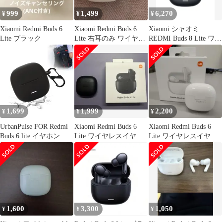
999
1,499
6,270
¥
¥
¥
Xiaomi Redmi Buds 6
Xiaomi Redmi Buds 6
Xiaomi シャオミ
Lite ブラック
Lite 右耳のみ ワイヤレ
REDMI Buds 8 Lite ワイ
スイヤホン
ヤレスイヤホン
Bluetooth イヤホン 5.4
ノイズキャンセリング
12.4mmドライバー 最
大36時間再生 マルチポ
イント接続 急速充電 小
型軽量 専用アプリ対応
1,699
1,999
2,200
¥
¥
¥
カスタムEQ iPho
UrbanPulse FOR Redmi
Xiaomi Redmi Buds 6
Xiaomi Redmi Buds 6
Buds 6 lite イヤホンケ
Lite ワイヤレスイヤホ
Lite ワイヤレスイヤホ
ース 保護カバー 紛失防
ン
ン 白
止用のフック付き シリ
コン材質 全面保護 耐衝
撃 キズ防止 落下防止
防水 防塵 Xiaomi Redmi
Buds 6 Lite 対応 保護ケ
ース (ブラック
1,600
3,300
1,050
¥
¥
¥