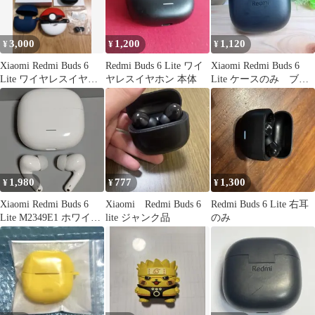
3,000
1,200
1,120
¥
¥
¥
Xiaomi Redmi Buds 6
Redmi Buds 6 Lite ワイ
Xiaomi Redmi Buds 6
Lite ワイヤレスイヤホ
ヤレスイヤホン 本体
Lite ケースのみ ブラ
ン
ック
1,980
777
1,300
¥
¥
¥
Xiaomi Redmi Buds 6
Xiaomi Redmi Buds 6
Redmi Buds 6 Lite 右耳
Lite M2349E1 ホワイト
lite ジャンク品
のみ
ノイズキャンセリング
完全ワイヤレスイヤホ
ン xiaomi redmi buds6
Lite シャオミ 中古