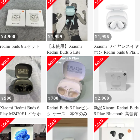
4,900
1,999
1,996
¥
¥
¥
redmi buds 6 2セット
【未使用】Xiaomi
Xiaomi ワイヤレスイヤ
Redmi Buds 6 Lite
ホン Redmi buds 6 Play
36時間の再生時間 AI 
話時ノイズリダクショ
ン 低遅延モデル 超軽量
Google Fast Pair対応 急
速充電 USB Type-C ホ
ワイト
900
700
2,960
¥
¥
¥
Xiaomi Redmi Buds 6
Redmi Buds 6 Playピン
新品Xiaomi Redmi Buds
Play M2420E1 イヤホン
ク ケース 本体のみ
6 Play Bluetooth 高音質
ケース