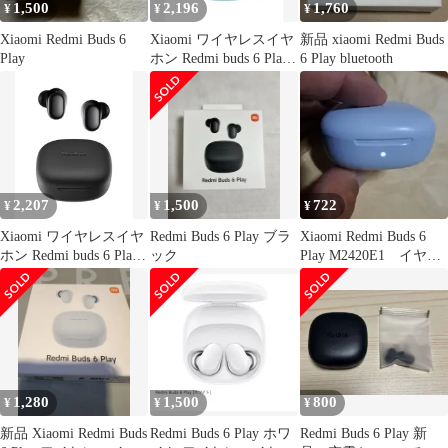
1,500
2,196
1,760
¥
¥
¥
Xiaomi Redmi Buds 6
Xiaomi ワイヤレスイヤ
新品 xiaomi Redmi Buds
Play
ホン Redmi buds 6 Play
6 Play bluetooth
36時間の再生時間 AI 通
話時ノイズリダクショ
ン 低遅延モデル 超軽量
Google Fast Pair対応 急
速充電 USB Type-C ブ
ルー
2,207
1,500
722
¥
¥
¥
Xiaomi ワイヤレスイヤ
Redmi Buds 6 Play ブラ
Xiaomi Redmi Buds 6
ホン Redmi buds 6 Play
ック
Play M2420E1 イヤホ
36時間の再生時間 AI 通
ンケース
話時ノイズリダクショ
ン 低遅延モデル 超軽量
Google Fast Pair対応 急
速充電 USB Type-C ブ
ラック
1,280
1,500
800
¥
¥
¥
新品 Xiaomi Redmi Buds
Redmi Buds 6 Play ホワ
Redmi Buds 6 Play 新