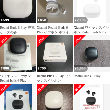
599
850
2,196
¥
¥
¥
Redmi Buds 6 Play 充電
Xiaomi Redmi Buds 6
Xiaomi ワイヤレスイヤ
ケースのみ
Play イヤホン ホワイト
ホン Redmi buds 6 Play
右耳のみ
36時間の再生時間 AI 
話時ノイズリダクショ
ン 低遅延モデル 超軽量
Google Fast Pair対応 急
速充電 USB Type-C ホ
ワイト
888
799
1,000
¥
¥
¥
ワイヤレスイヤホン
Redmi Buds 6 Play ワイ
Redmi Buds 6 Play
Redmi buds 6 Play
ヤレスイヤホン