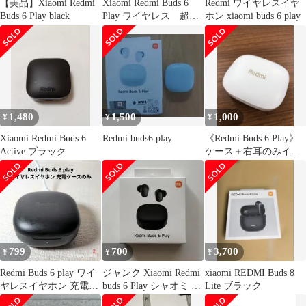
【美品】Xiaomi Redmi
Xiaomi Redmi Buds 6
Redmi ワイヤレスイヤ
Buds 6 Play black
Play ワイヤレス 超美
ホン xiaomi buds 6 play
品 箱付き完品
1,480
1,500
1,000
¥
¥
¥
Xiaomi Redmi Buds 6
Redmi buds6 play
《Redmi Buds 6 Play》
Active ブラック
ケース＋右耳のみイヤ
ホン付属 T-0235
799
700
3,700
¥
¥
¥
Redmi Buds 6 play ワイ
ジャンク Xiaomi Redmi
xiaomi REDMI Buds 8
ヤレスイヤホン 充電ケ
buds 6 Play シャオミ イ
Lite ブラック
ースのみ 本体 黒
ヤホン