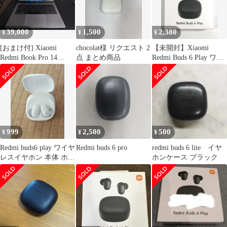
39,000
1,500
2,380
¥
¥
¥
[おまけ付] Xiaomi
chocolat様 リクエスト 2
【未開封】Xiaomi
Redmi Book Pro 14
点 まとめ商品
Redmi Buds 6 Play ワイ
(Ryzen)
ヤレスイヤホン
999
2,500
500
¥
¥
¥
Redmi buds6 play ワイヤ
Redmi buds 6 pro
redmi buds 6 lite イヤ
レスイヤホン 本体 ホワ
ホンケース ブラック
イト