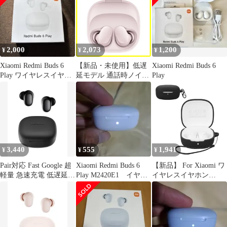
量 Redmi Google Fast
Pair対応 ワイヤレスイ
ヤホン 急速充電 USB
Xiaomi Type-C ブラック
2,000
2,073
1,200
¥
¥
¥
Xiaomi Redmi Buds 6
【新品・未使用】低遅
Xiaomi Redmi Buds 6
Play ワイヤレスイヤホ
延モデル 通話時ノイズ
Play
ン ホワイト
リダクション 超軽量 AI
Google 36時間の再生時
間 Fast Play Pair対応 6
急速充電 buds USB
Redmi Type-C ワイヤレ
スイヤホン ピンク
Xiaomi
3,440
555
1,941
¥
¥
¥
Pair対応 Fast Google 超
Xiaomi Redmi Buds 6
【新品】 For Xiaomi ワ
軽量 急速充電 低遅延モ
Play M2420E1 イヤホ
イヤレスイヤホン
デル 通話時ノイズリダ
ンケース
Redmi buds 6 Play ケー
クション USB AI 36時
ス [HVUYAL] 紛失防止
間の再生時間 Play
用のフックを搭載した
Type-C 6 buds Redmi ブ
軽量 キズ防止 防塵 傷
ラック ワイヤレスイヤ
つきにくい 柔らかなシ