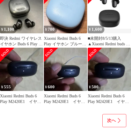
1,100
700
1,600
¥
¥
¥
即決 Redmi ワイヤレス
Xiaomi Redmi Buds 6
■未開封8/5/13購入
イヤホン Buds 6 Play ブ
Play イヤホン ブルー
▲Xiaomi Redmi buds 6
ラック
右耳のみ②
Play★黒
555
600
500
¥
¥
¥
Xiaomi Redmi Buds 6
Xiaomi Redmi Buds 6
Xiaomi Redmi Buds 6
Play M2420E1 イヤホ
Play M2420E1 イヤホ
Play M2420E1 イヤホ
ンケース
ンケース
ンケース
次へ