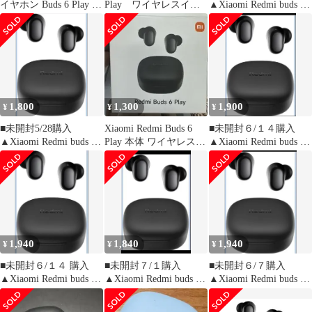
イヤホン Buds 6 Play 2
Play ワイヤレスイヤ
▲Xiaomi Redmi buds 6
個セット
ホン ケースのみ
Play ★ピンク
1,800
1,300
1,900
¥
¥
¥
■未開封5/28購入
Xiaomi Redmi Buds 6
■未開封６/１４購入
▲Xiaomi Redmi buds 6
Play 本体 ワイヤレスイ
▲Xiaomi Redmi buds 6
Play★黒
ヤホン
Play★黒
1,940
1,840
1,940
¥
¥
¥
■未開封６/１４ 購入
■未開封７/１購入
■未開封６/７購入
▲Xiaomi Redmi buds 6
▲Xiaomi Redmi buds 6
▲Xiaomi Redmi buds 6
Play ★黒
Play ★黒
Play★黒