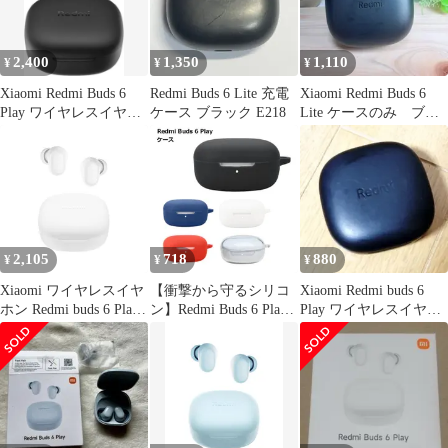
2,400
1,350
1,110
¥
¥
¥
Xiaomi Redmi Buds 6
Redmi Buds 6 Lite 充電
Xiaomi Redmi Buds 6
Play ワイヤレスイヤホ
ケース ブラック E218
Lite ケースのみ ブラ
ン
ック
2,105
718
880
¥
¥
¥
Xiaomi ワイヤレスイヤ
【衝撃から守るシリコ
Xiaomi Redmi buds 6
ホン Redmi buds 6 Play
ン】Redmi Buds 6 Play
Play ワイヤレスイヤホ
36時間の再生時間 AI 通
ケース シリコン カバー
ン 右耳のみ③
話時ノイズリダクショ
Xiaomi ワイヤレスイヤ
ン 低遅延モデル 超軽量
ホン 保護ケース 傷防止
Google Fast Pair対応 急
汚れ防止 衝撃吸収 _b
速充電 USB Type-C ホ
ワイト