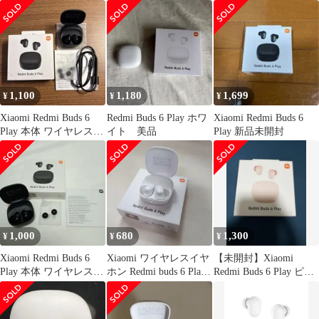
損
ン
ン ブラック
1,100
1,180
1,699
¥
¥
¥
Xiaomi Redmi Buds 6
Redmi Buds 6 Play ホワ
Xiaomi Redmi Buds 6
Play 本体 ワイヤレスイ
イト 美品
Play 新品未開封
ヤホン
1,000
680
1,300
¥
¥
¥
Xiaomi Redmi Buds 6
Xiaomi ワイヤレスイヤ
【未開封】Xiaomi
Play 本体 ワイヤレスイ
ホン Redmi buds 6 Play
Redmi Buds 6 Play ピン
ヤホン
ジャンク品
ク