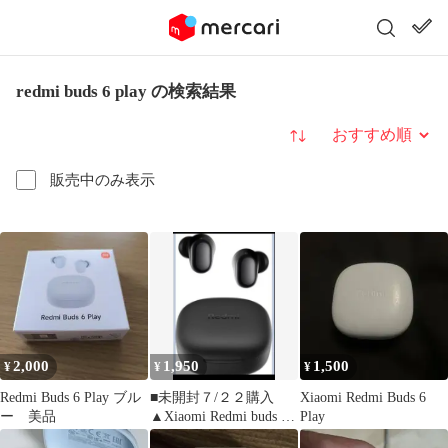
redmi buds 6 play の検索結果
並び替え
販売中のみ表示
2,000
1,950
1,500
¥
¥
¥
Redmi Buds 6 Play ブル
■未開封７/２２購入
Xiaomi Redmi Buds 6
ー 美品
▲Xiaomi Redmi buds 6
Play
Play ★黒