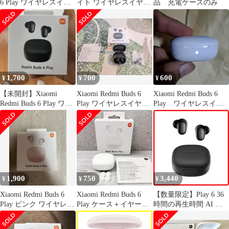
6 Play ワイヤレスイヤ
イト ワイヤレスイヤホ
品 充電ケースのみ
ホン
ン新品
1,700
700
600
¥
¥
¥
【未開封】Xiaomi
Xiaomi Redmi Buds 6
Xiaomi Redmi Buds 6
Redmi Buds 6 Play ワイ
Play ワイヤレスイヤホ
Play ワイヤレスイヤ
ヤレスイヤホン
ン 左耳不良
ホン ケースのみ
1,900
750
3,440
¥
¥
¥
Xiaomi Redmi Buds 6
Xiaomi Redmi Buds 6
【数量限定】Play 6 36
Play ピンク ワイヤレス
Play ケース＋イヤーピ
時間の再生時間 AI 通
イヤホン
ース2種＋箱
時ノイズリダクション
buds 低遅延モデル 超軽