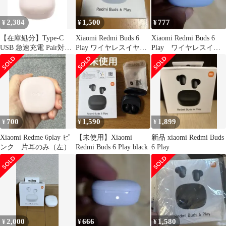
ホン Xiaomi
リカゲルのスポーツク
ールなデザイン 衝撃 吸
2,384
1,500
777
¥
¥
¥
収 スリム ソフト ケ 0
【在庫処分】Type-C
Xiaomi Redmi Buds 6
Xiaomi Redmi Buds 6
USB 急速充電 Pair対応
Play ワイヤレスイヤホ
Play ワイヤレスイヤ
Fast Google 超軽量 ピン
ン
ホン ケースのみ
ク 低遅延モデル 通話時
ノイズリダクション AI
36時間の再生時間 Play
6 buds Redmi ワイヤレ
スイヤホン Xiaomi
700
1,590
1,899
¥
¥
¥
Xiaomi Redme 6play ピ
【未使用】Xiaomi
新品 xiaomi Redmi Buds
ンク 片耳のみ（左）
Redmi Buds 6 Play black
6 Play
2,000
666
1,580
¥
¥
¥