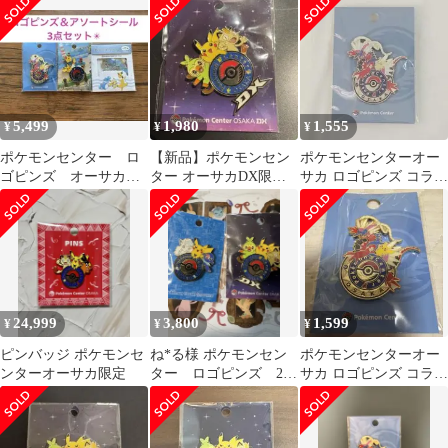
②
5,499
1,980
1,555
¥
¥
¥
ポケモンセンター ロ
【新品】ポケモンセン
ポケモンセンターオー
ゴピンズ オーサカ
ター オーサカDX限定
サカ ロゴピンズ コライ
トーキョーベイ
ロゴピンズ ピカチュ
ドン
ウ サルノリ
24,999
3,800
1,599
¥
¥
¥
ピンバッジ ポケモンセ
ね*る様 ポケモンセン
ポケモンセンターオー
ンターオーサカ限定
ター ロゴピンズ 2つ
サカ ロゴピンズ コライ
セット
ドン