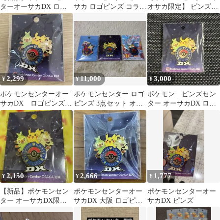
ターオーサカDX ロゴ
サカ ロゴピンズ コライ
オサカ限定】 ピンズ
ピンズ ✖︎５個セット
ドン
2点
2,299
11,000
3,000
¥
¥
¥
ポケモンセンターオー
ポケモンセンター ロゴ
ポケモン ピンズセン
サカDX ロゴピンズ
ピンズ 3点セット オー
ター オーサカDX ロゴ
ピカチュウ ピンバッ
サカ オーサカDX フク
ピンズ ポケセンピン
ジ 大阪 限定
オカ
バッジ 大阪
2,150
2,666
1,777
¥
¥
¥
【新品】ポケモンセン
ポケモンセンターオー
ポケモンセンターオー
ター オーサカDX限定
サカDX 大阪 ロゴピン
サカDX ピンズ
ロゴピンズ ピカチュ
ズ サルノリ＆ピカチュ
ウ ニャース
ウ＆ニャース