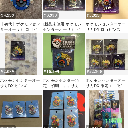
4,999
3,999
3,999
¥
¥
¥
【初代】ポケモンセン
[新品未使用]ポケモン
ポケモンセンターオー
ターオーサカ ロゴピン
センターオーサカ ピン
サカDX ロゴピンズ
ズ ピカチュウ ゼニガメ
バッジ ピンズ 2点セッ
ニャース
ト
2,099
16,599
22,500
¥
¥
¥
ポケモンセンターオー
ポケモンセンター限
ポケモンセンターオー
サカDX ピンズ
定 初期 オオサカ
サカDX 限定 ロゴピン
ロゴピンズ 未開封
ズ 5個セット
5,980
8,400
39,999