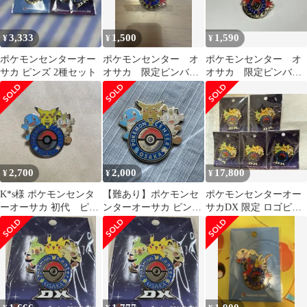
3,333
1,500
1,590
¥
¥
¥
ポケモンセンターオー
ポケモンセンター オ
ポケモンセンター オ
サカ ピンズ 2種セット
オサカ 限定ピンバッ
オサカ 限定ピンバッ
ジ 未使用
ジ
2,700
2,000
17,800
¥
¥
¥
K*s様 ポケモンセンタ
【難あり】ポケモンセ
ポケモンセンターオー
ーオーサカ 初代 ピン
ンターオーサカ ピンバ
サカDX 限定 ロゴピン
バッジ
ッジ 初代
ズ 5個セット