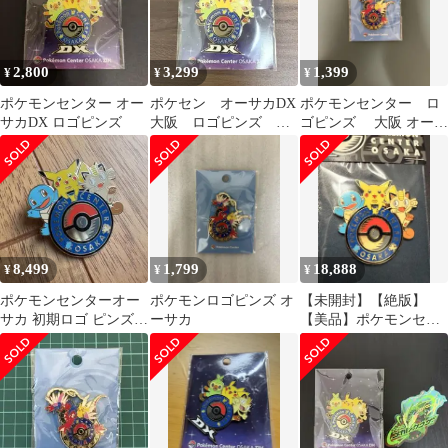
2,800
3,299
1,399
¥
¥
¥
ポケモンセンター オー
ポケセン オーサカDX
ポケモンセンター ロ
サカDX ロゴピンズ
大阪 ロゴピンズ ピ
ゴピンズ 大阪 オーサ
ンバッジ ポケモンセ
カ 梅田
ンター
8,499
1,799
18,888
¥
¥
¥
ポケモンセンターオー
ポケモンロゴピンズ オ
【未開封】【絶版】
サカ 初期ロゴ ピンズ
ーサカ
【美品】ポケモンセン
ピンバッジ 当時物
ターオーサカ ロゴピ
ンズ 初期品