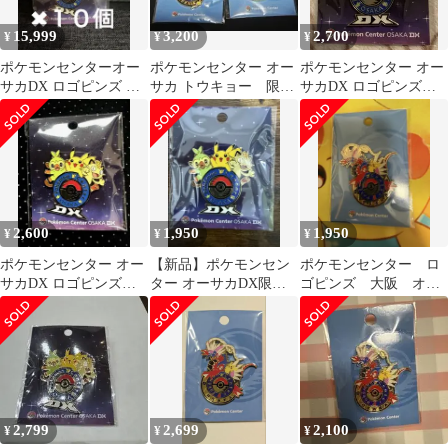
15,999
3,200
2,700
¥
¥
¥
ポケモンセンターオー
ポケモンセンター オー
ポケモンセンター オー
サカDX ロゴピンズ ピ
サカ トウキョー 限定
サカDX ロゴピンズ
カチュウ １０個セッ
コライドン ミライド
ポケセンピンバッジ
ト
ン ロゴピンズ
大阪
2,600
1,950
1,950
¥
¥
¥
ポケモンセンター オー
【新品】ポケモンセン
ポケモンセンター ロ
サカDX ロゴピンズ
ター オーサカDX限定
ゴピンズ 大阪 オー
ポケセンピンバッジ
ロゴピンズ ピカチュ
サカ コライドン
大阪 限定
ウ サルノリ
2,799
2,699
2,100
¥
¥
¥