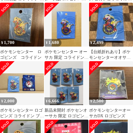
ゴピンズ
ジ
リ＆ニャース ロゴピン
ズ 「ポケットモンスタ
ー」 ポケモンセンター
オーサカDXオープン記
念グッズ
1,700
1,680
2,499
¥
¥
¥
ポケモンセンター ロ
ポケモンセンター オー
【台紙折れあり】ポケ
ゴピンズ コライドン
サカ 限定 コライドン
モンセンターオオサ
ピンバッジ ロゴピンズ
カ ロゴピンズ コライ
ポケセン
ドン ピカチュウ
2,000
6,666
2,500
¥
¥
¥
ポケモンセンター ロゴ
新品未開封 ポケセンオ
ポケモンセンターオー
ピンズ コライドン ブル
ーサカ 限定 ロゴピンズ
サカDX ロゴピンズ
ーベリー学園
ピカチュウ コライド
ン 5個