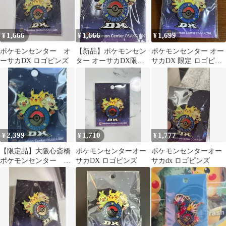
1,666
1,666
1,699
¥
¥
¥
ポケモンセンター オ
【新品】ポケモンセン
ポケモンセンター オー
ーサカDX ロゴピンズ
ター オーサカDX限定
サカDX 限定 ロゴピン
ロゴピンズ ピカチュ
ズ
ウ サルノリ
2,399
1,710
1,777
¥
¥
¥
【限定品】大阪心斎橋
ポケモンセンターオー
ポケモンセンターオー
ポケモンセンター 記
サカDX ロゴピンズ
サカdx ロゴピンズ
念ピンバッジ