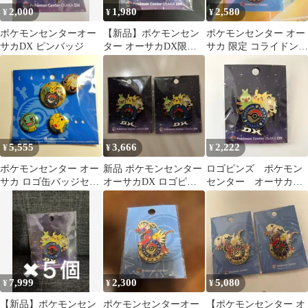
2,000
1,980
2,580
¥
¥
¥
ポケモンセンターオー
【新品】ポケモンセン
ポケモンセンター オー
サカDX ピンバッジ
ター オーサカDX限定
サカ 限定 コライドン
ロゴピンズ ピカチュ
ロゴピンズ
ウ サルノリ
5,555
3,666
2,222
¥
¥
¥
ポケモンセンター オー
新品 ポケモンセンター
ロゴピンズ ポケモン
サカ ロゴ缶バッジセッ
オーサカDX ロゴピン
センター オーサカDX
ト
ズ ピンバッジ 大阪 2個
限定ロゴピンズ
セット
7,999
2,300
5,080
¥
¥
¥
【新品】ポケモンセン
ポケモンセンターオー
【ポケモンセンター オ