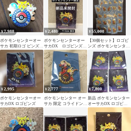
7,988
2,480
55,000
¥
¥
¥
ポケモンセンターオー
ポケモンセンターオー
【30個セット】ロゴピ
サカ 初期ロゴ ピンズ
サカDX ロゴピンズ
ンズ ポケモンセンター
ピンバッジ 当時物
ピカチュウ ピンバッ
オーサカ
ジ 大阪 限定
2,995
2,777
7,800
¥
¥
¥
ポケモンセンターオー
ポケモンセンター オー
新品 ポケモンセンター
サカDX ロゴピンズ
サカ 限定 コライドン
オーサカDX ロゴピン
ロゴピンズ ポケセン
ズ ピンバッジ 大阪 4個
セット