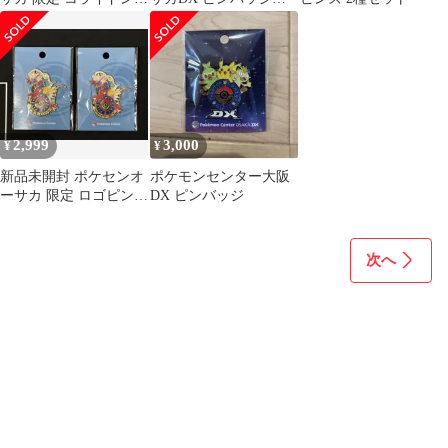
ピンバッジ ロゴピンズ
ロゴピンズ
ポケセン
2,999
3,000
¥
¥
新品未開封 ポケセンオ
ポケモンセンター大阪
ーサカ 限定 ロゴピンズ
DX ピンバッジ
ピカチュウ コライドン
①
次へ