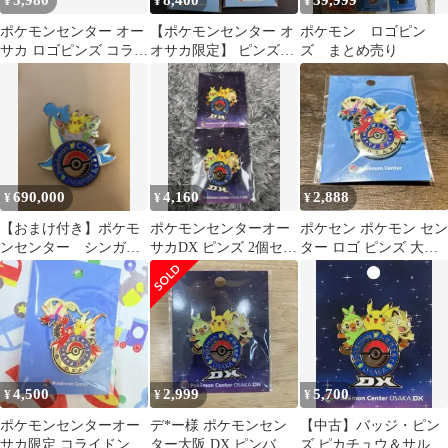
¥
¥
¥
ポケモンセンター オー
【ポケモンセンター オ
ポケモン ロゴピン
サカ ロゴピンズ コライ
オサカ限定】 ピンズ
ズ まとめ売り
ドン ピンバッジ ポケセ
コライドン 4個セット
ン
690,000
4,160
2,888
¥
¥
¥
【おまけ付き】ポケモ
ポケモンセンターオー
ポケセン ポケモン セン
ンセンター シンガポ
サカDX ピンズ 2個セッ
ター ロゴ ピンズ 大阪
ール ロゴピンズ
ト
オオサカ コライドン
4,500
2,999
5,700
¥
¥
¥
ポケモンセンターオー
デ*ー様 ポケモンセン
【中古】バッジ・ピン
サカ限定 コライドン ロ
ター大阪 DX ピンバッ
ズ ピカチュウ＆サルノ