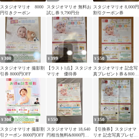
スタジオマリオ 8000
スタジオマリオ 無料お
スタジオマリオ 8,000円
円引きクーポン
試し券 9,790円分
割引クーポン券
300
399
550
¥
¥
¥
スタジオマリオ 撮影割
【ラスト1点】スタジオ
スタジオマリオ 記念写
引券 8000円OFF
マリオ 優待券
真プレゼント券＆8000
円OFFクーポン
300
550
350
¥
¥
¥
スタジオマリオ 撮影割
スタジオマリオ 18,640
【引換券】スタジオマ
引クーポン 8000円OFF
円相当無料&8000円
リオ 記念写真プレゼン