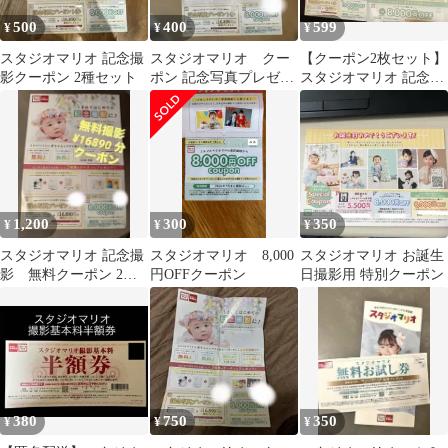
500
400
599
¥
¥
¥
スタジオマリオ 記念撮
スタジオマリオ クー
【クーポン2枚セット】
影クーポン 2種セット
ポン 記念写真プレゼン
スタジオマリオ 記念写
ト券 8000円オフクー
真プレゼント券 8000
ポン
円オフ
1,200
300
350
¥
¥
¥
スタジオマリオ 記念撮
スタジオマリオ 8,000
スタジオマリオ お誕生
影 無料クーポン 2種
円OFFクーポン
日撮影用 特別クーポン
セット
380
750
350
¥
¥
¥