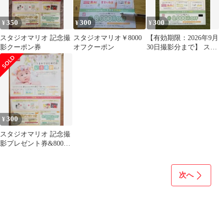
350
300
300
¥
¥
¥
スタジオマリオ 記念撮
スタジオマリオ￥8000
【有効期限：2026年9月
影クーポン券
オフクーポン
30日撮影分まで】 スタ
ジオマリオ 撮影割引ク
ーポン
300
¥
スタジオマリオ 記念撮
影プレゼント券&8000
円OFFクーポン
次へ