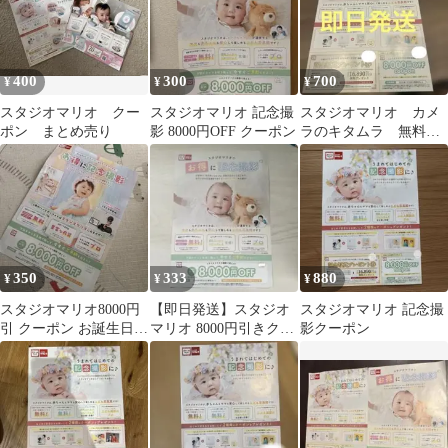
400
300
700
¥
¥
¥
スタジオマリオ クー
スタジオマリオ 記念撮
スタジオマリオ カメ
ポン まとめ売り
影 8000円OFF クーポン
ラのキタムラ 無料
券 割引券 合計
24,890円割引券
350
333
880
¥
¥
¥
スタジオマリオ8000円
【即日発送】スタジオ
スタジオマリオ 記念撮
引 クーポン お誕生日
マリオ 8000円引きクー
影クーポン
七五三 お宮参り 百日祝
ポン
い