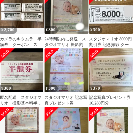
2,700
300
300
¥
¥
¥
カメラのキタムラ 半
24時間以内に発送 ス
スタジオマリオ 8000円
額券 クーポン スタ
タジオマリオ 撮影割引
割引券 記念撮影 クーポ
ジオマリオ 割引券
クーポン 8000円OFF
ン 有効期限 2026年6月
末
300
300
370
¥
¥
¥
匿名配送 スタジオマ
スタジオマリオ 記念写
記念写真プレゼント券
リオ 撮影基本料半額
真プレゼント券
16,280円分
券 クーポン 優待券