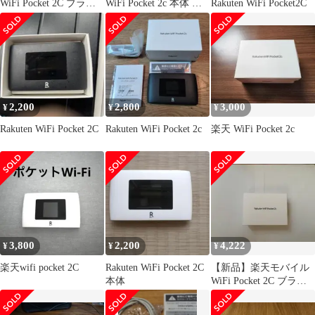
WiFi Pocket 2C ブラッ
WiFi Pocket 2c 本体 ブ
Rakuten WiFi Pocket2C
ク
ラック
2,200
2,800
3,000
¥
¥
¥
Rakuten WiFi Pocket 2C
Rakuten WiFi Pocket 2c
楽天 WiFi Pocket 2c
3,800
2,200
4,222
¥
¥
¥
楽天wifi pocket 2C
Rakuten WiFi Pocket 2C
【新品】楽天モバイル
本体
WiFi Pocket 2C ブラッ
ク SIMフリー