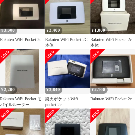
3,300
3,400
1,800
¥
¥
¥
Rakuten WiFi Pocket 2c
Rakuten WiFi Pocket 2C
Rakuten WiFi Pocket 2c
本体
本体
2,200
3,840
2,100
¥
¥
¥
Rakuten WiFi Pocket モ
楽天ポケットWifi
Rakuten WiFi Pocket 2c
バイルルーター
pocket 2c