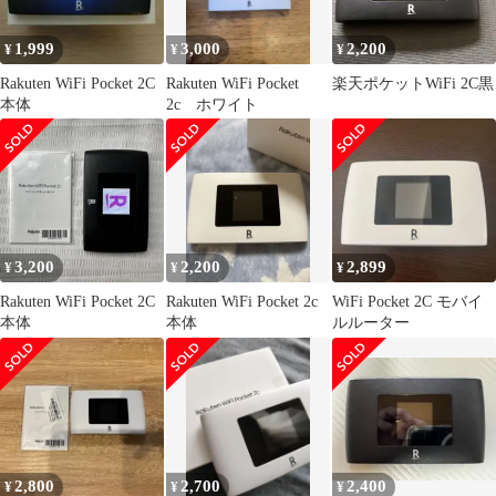
1,999
3,000
2,200
¥
¥
¥
Rakuten WiFi Pocket 2C
Rakuten WiFi Pocket
楽天ポケットWiFi 2C黒
本体
2c ホワイト
3,200
2,200
2,899
¥
¥
¥
Rakuten WiFi Pocket 2C
Rakuten WiFi Pocket 2c
WiFi Pocket 2C モバイ
本体
本体
ルルーター
2,800
2,700
2,400
¥
¥
¥