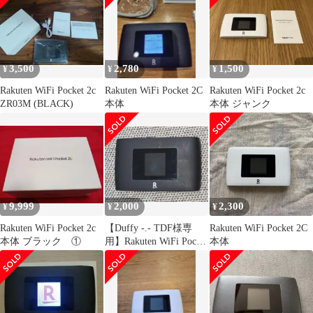
3,500
2,780
1,500
¥
¥
¥
Rakuten WiFi Pocket 2c
Rakuten WiFi Pocket 2C
Rakuten WiFi Pocket 2c
ZR03M (BLACK)
本体
本体 ジャンク
9,999
2,000
2,300
¥
¥
¥
Rakuten WiFi Pocket 2c
【Duffy -.- TDF様専
Rakuten WiFi Pocket 2C
本体 ブラック ①
用】Rakuten WiFi Pocket
本体
2C