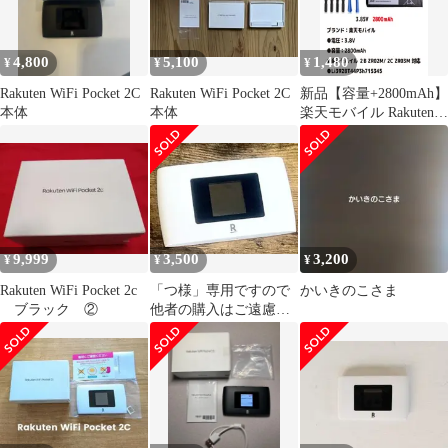
4,800
5,100
1,480
¥
¥
¥
Rakuten WiFi Pocket 2C
Rakuten WiFi Pocket 2C
新品【容量+2800mAh】
本体
本体
楽天モバイル Rakuten
Wi-Fi pocket 2B ZR02M
2C ZR03M リチュウム
電池 バッテリー 3.8V
PSE認証 保証付き イ
ンストールパック
9,999
3,500
3,200
¥
¥
¥
Rakuten WiFi Pocket 2c
「つ様」専用ですので
かいきのこさま
ブラック ②
他者の購入はご遠慮願
います。