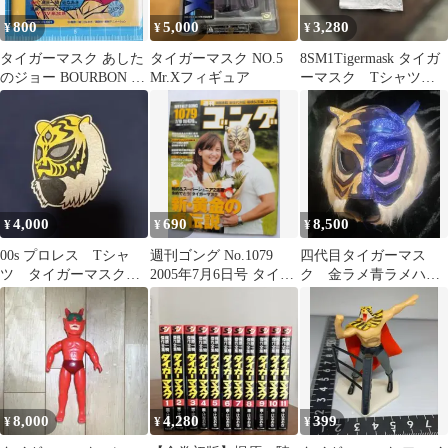
800
5,000
3,280
¥
¥
¥
タイガーマスク あした
タイガーマスク NO.5
8SM1Tigermask タイガ
のジョー BOURBON 2
Mr.Xフィギュア
ーマスク Tシャツ
枚セット
グレー S 古着
4,000
690
8,500
¥
¥
¥
00s プロレス Tシャ
週刊ゴング No.1079
四代目タイガーマス
ツ タイガーマスク S
2005年7月6日号 タイガ
ク 金ラメ青ラメハー
サイズ
ーマスク
フ 二重生地
8,000
4,280
399
¥
¥
¥