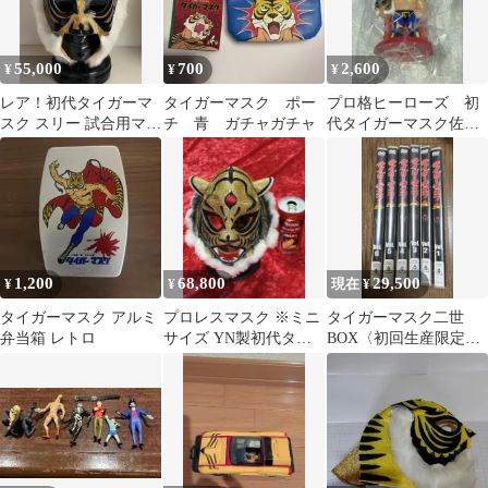
55,000
700
2,600
¥
¥
¥
レア！初代タイガーマ
タイガーマスク ポー
プロ格ヒーローズ 初
スク スリー 試合用マス
チ 青 ガチャガチャ
代タイガーマスク佐山
ク OJISAN 山崎製 タグ
サトル 未開封品
無し
1,200
68,800
29,500
¥
¥
現在 ¥
タイガーマスク アルミ
プロレスマスク ※ミニ
タイガーマスク二世
弁当箱 レトロ
サイズ YN製初代タイ
BOX〈初回生産限定・6
ガーマスク牙付きタイ
枚組〉
プ タグ付