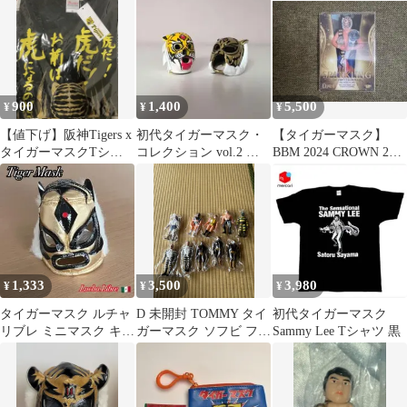
代
900
1,400
5,500
¥
¥
¥
【値下げ】阪神Tigers x
初代タイガーマスク・
【タイガーマスク】
タイガーマスクTシャ
コレクション vol.2 フ
BBM 2024 CROWN 25
ツ Sサイズ 黒x黄 未
ィギュア 2種セット
枚限定
使用
1,333
3,500
3,980
¥
¥
¥
タイガーマスク ルチャ
D 未開封 TOMMY タイ
初代タイガーマスク
リブレ ミニマスク キー
ガーマスク ソフビ フィ
Sammy Lee Tシャツ 黒
ホルダー メキシコ雑貨
ギュア 10体
プロレス