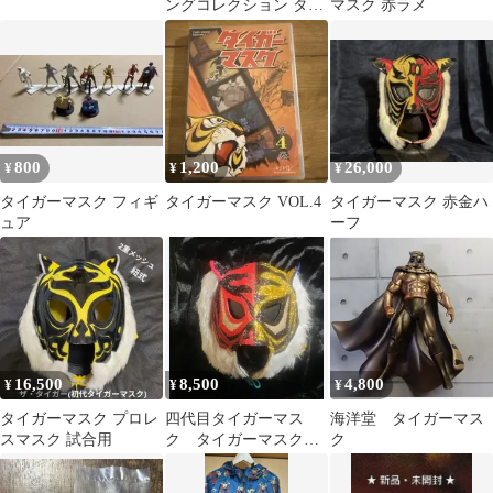
ングコレクション タイ
マスク 赤ラメ
ガーマスク編 2種セッ
ト
800
1,200
26,000
¥
¥
¥
タイガーマスク フィギ
タイガーマスク VOL.4
タイガーマスク 赤金ハ
ュア
ーフ
16,500
8,500
4,800
¥
¥
¥
タイガーマスク プロレ
四代目タイガーマス
海洋堂 タイガーマス
スマスク 試合用
ク タイガーマスクW
ク
反転カラー 特殊ラメ
二重