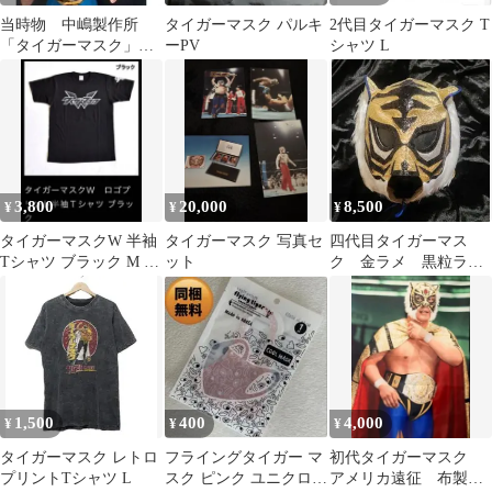
当時物 中嶋製作所
タイガーマスク パルキ
2代目タイガーマスク T
「タイガーマスク」
ーPV
シャツ L
ソフビ スタンダード
サイズ
3,800
20,000
8,500
¥
¥
¥
タイガーマスクW 半袖
タイガーマスク 写真セ
四代目タイガーマス
Tシャツ ブラック M 新
ット
ク 金ラメ 黒粒ラメ
品未開封タグ付き
合皮縁取
1,500
400
4,000
¥
¥
¥
タイガーマスク レトロ
フライングタイガー マ
初代タイガーマスク
プリントTシャツ L
スク ピンク ユニクロ
アメリカ遠征 布製バ