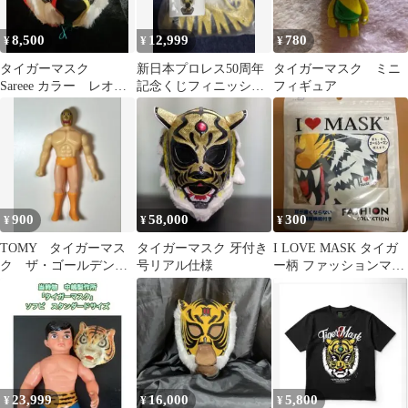
8,500
12,999
780
¥
¥
¥
タイガーマスク
新日本プロレス50周年
タイガーマスク ミニ
Sareee カラー レオタ
記念くじフィニッシュ
フィギュア
ード
賞タイガーマスクレプ
リカ（Ⅲver.）
900
58,000
300
¥
¥
¥
TOMY タイガーマス
タイガーマスク 牙付き
I LOVE MASK タイガ
ク ザ・ゴールデンマ
号リアル仕様
ー柄 ファッションマス
スク 13cm ソフビ
ク
2002年
23,999
16,000
5,800
¥
¥
¥