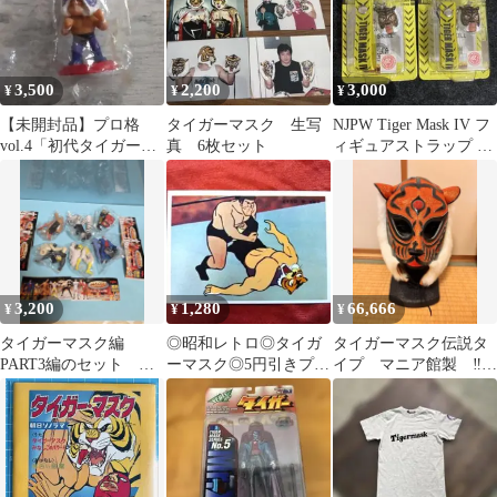
3,500
2,200
3,000
¥
¥
¥
【未開封品】プロ格
タイガーマスク 生写
NJPW Tiger Mask IV フ
vol.4「初代タイガーマ
真 6枚セット
ィギュアストラップ 2
スク（D）／スーパー
個セット
タイガー」
3,200
1,280
66,666
¥
¥
¥
タイガーマスク編
◎昭和レトロ◎タイガ
タイガーマスク伝説タ
PART3編のセット 未
ーマスク◎5円引きプロ
イプ マニア館製 ‼️発
開封
マイド
送は来週木曜日から土
曜日‼️