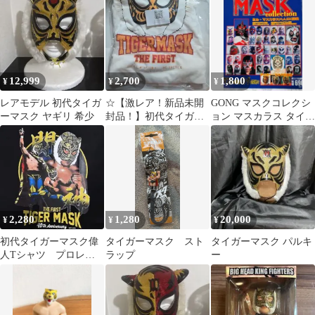
12,999
2,700
1,800
¥
¥
¥
レアモデル 初代タイガ
☆【激レア！新品未開
GONG マスクコレクシ
ーマスク ヤギリ 希少
封品！】初代タイガー
ョン マスカラス タイガ
マスク バックプリント
ーマスク ザ・コブラ マ
Tシャツ
シン 他
2,280
1,280
20,000
¥
¥
¥
初代タイガーマスク偉
タイガーマスク スト
タイガーマスク パルキ
人Tシャツ プロレ
ラップ
ー
ス 佐山聡 修斗 格
闘技 スーパータイガ
ー