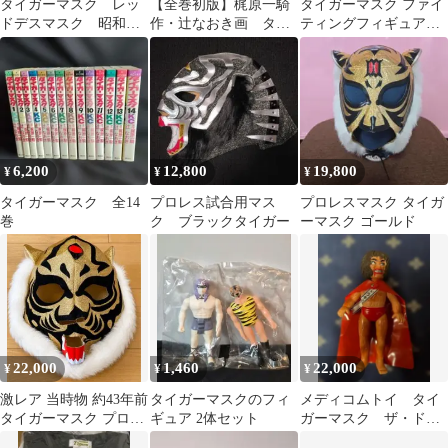
タイガーマスク レッ
【全巻初版】梶原一騎
タイガーマスク ファイ
ドデスマスク 昭和
作・辻なおき画 タイ
ティングフィギュアコ
当時物 ソフビ 中嶋
ガーマスク 全巻セッ
レクション ロープ片
製作所
ト 全11巻
方欠損
6,200
12,800
19,800
¥
¥
¥
タイガーマスク 全14
プロレス試合用マス
プロレスマスク タイガ
巻
ク ブラックタイガー
ーマスク ゴールド
22,000
1,460
22,000
¥
¥
¥
激レア 当時物 約43年前
タイガーマスクのフィ
メディコムトイ タイ
タイガーマスク プロレ
ギュア 2体セット
ガーマスク ザ・ドラ
スマスク 佐山サトル 初
キュラ ソフビ