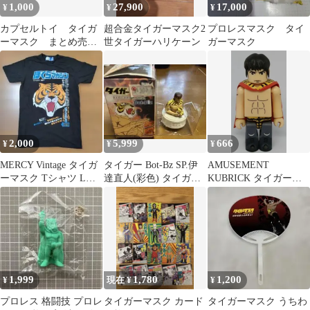
1,000
27,900
17,000
¥
¥
¥
カプセルトイ タイガ
超合金タイガーマスク2
プロレスマスク タイ
ーマスク まとめ売
世タイガーハリケーン
ガーマスク
り 8体
2,000
5,999
666
¥
¥
¥
MERCY Vintage タイガ
タイガー Bot-Bz SP.伊
AMUSEMENT
ーマスク Tシャツ Lサ
達直人(彩色) タイガー
KUBRICK タイガーマ
イズ
マスク ボトビッツ
スク
1,999
1,780
1,200
¥
現在 ¥
¥
プロレス 格闘技 プロレ
タイガーマスク カード
タイガーマスク うちわ