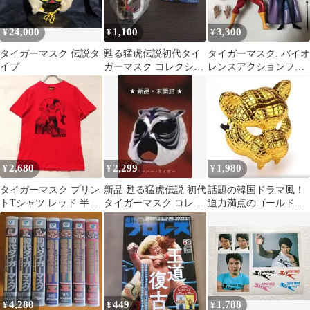
24,000
1,100
3,300
¥
¥
¥
タイガーマスク 伝説タ
甦る猛虎伝説初代タイ
タイガーマスク. バイオ
イプ
ガーマスク コレクショ
レンスアクションフィ
ン vol.2 フィギュア
ギュア
2,680
2,299
1,980
¥
¥
¥
タイガーマスク プリン
新品 甦る猛虎伝説 初代
話題の韓国ドラマ風！
トTシャツ レッド 半袖
タイガーマスク コレク
迫力満点のゴールドタ
(S) グラフィックT
ションVol.1 スーパータ
イガーマスク
イガー
4,280
449
1,788
¥
¥
¥