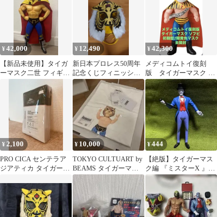
42,000
12,490
42,300
¥
¥
¥
【新品未使用】タイガ
新日本プロレス50周年
メディコムトイ復刻
ーマスク二世 フィギュ
記念くじフィニッシュ
版 タイガーマスク ソ
ア 海外
賞タイガーマスクレプ
フビ 初期型1期黄色
リカⅢver
マスク 未開封
2,100
10,000
444
¥
¥
¥
PRO CICA センテラア
TOKYO CULTUART by
【絶版】タイガーマス
ジアティカ タイガーア
BEAMS タイガーマス
ク編 『ミスターX 』ユ
ンプルマスク 15枚セッ
ク T
ージンSRシリーズ
ト