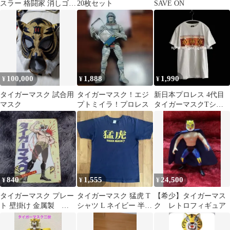
スラー 格闘家 消しゴム
20枚セット
SAVE ON
緑 初代 タイガーマスク
C
100,000
1,888
1,990
¥
¥
¥
タイガーマスク 試合用
タイガーマスク！エジ
新日本プロレス 4代目
マスク
プトミイラ！プロレス
タイガーマスクTシャ
ツ M
840
1,555
24,500
¥
¥
¥
タイガーマスク プレー
タイガーマスク 猛虎 T
【希少】タイガーマス
ト 壁掛け 金属製
シャツ L ネイビー 半袖
ク レトロフィギュア
30×20
プロレス アニメ プロレ
ス