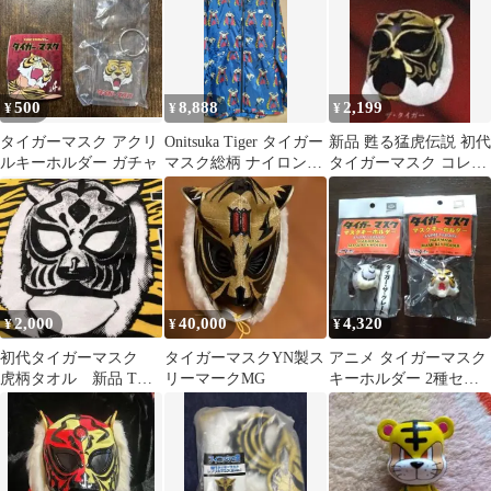
500
8,888
2,199
¥
¥
¥
タイガーマスク アクリ
Onitsuka Tiger タイガー
新品 甦る猛虎伝説 初代
ルキーホルダー ガチャ
マスク総柄 ナイロンジ
タイガーマスク コレク
ャケット フード付
ション Vol.1 ザ・タイ
ガー
2,000
40,000
4,320
¥
¥
¥
初代タイガーマスク
タイガーマスクYN製ス
アニメ タイガーマスク
虎柄タオル 新品 THE
リーマークMG
キーホルダー 2種セッ
FIRST TIGER MASK
ト(未開封)