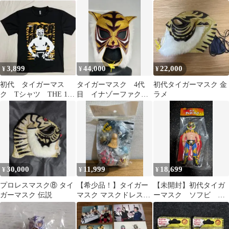
マスク と一緒にいかが
ナー
でしょうか
3,899
44,000
22,000
¥
¥
¥
初代 タイガーマス
タイガーマスク 4代
初代タイガーマスク 金
ク Tシャツ THE 1st
目 イナゾーファクト
ラメ
TIGER MASK ブラック
リー製
30,000
11,999
18,699
¥
¥
¥
プロレスマスク⑧ タイ
【希少品！】タイガー
【未開封】初代タイガ
ガーマスク 伝説
マスク マスクドレスラ
ーマスク ソフビ 面
ーコレクション 全8種
取れ メディコム・ト
コンプ
イ（初期ゴールド版）