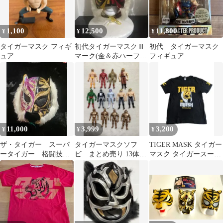
1,100
12,500
11,800
¥
¥
¥
タイガーマスク フィギ
初代タイガーマスクⅢ
初代 タイガーマスク
ュア
マーク(金＆赤ハーフ)
フィギュア
希少
11,000
3,999
3,200
¥
¥
¥
ザ・タイガー スーパ
タイガーマスクソフ
TIGER MASK タイガー
ータイガー 格闘技ハ
ビ まとめ売り 13体セ
マスク タイガースープ
ーフマスク
ット トミー
レックス黒LL