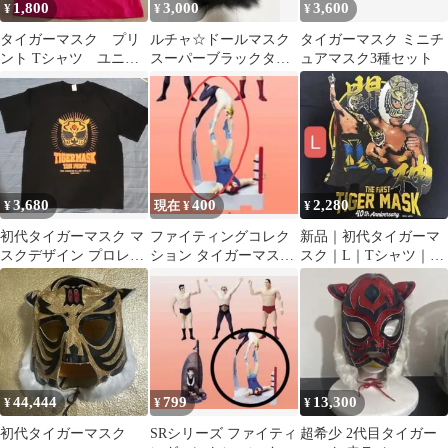
1,800
3,000
3,600
¥
¥
¥
タイガーマスク プリ
ルチャ☆ドールマスク
タイガーマスク ミニチ
ント Tシャツ ユニク
スーパーブラックタイ
ュアマスク3種セット
ロ L
ガー
3,680
400
2,280
¥
現在 ¥
¥
初代タイガーマスク マ
ファイティングコレク
新品｜初代タイガーマ
スクデザイン プロレス
ション タイガーマスク
スク｜L｜Tシャツ｜プ
Tシャツ ブラック
編 未開封
ロレス｜佐山聡｜40周
年｜綿100%
44,444
799
13,300
¥
¥
¥
初代タイガーマスク
SRシリーズ ファイティ
超希少 2代目タイガー