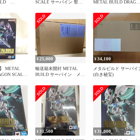
UILD
SCALE サーバイン 聖戦
METAL BUILD DRAGO
CALE サーバ
士ダンバイン
SCALE サーバイン
秘宝
「New Story of Aura
Battler DUNBINE」 魂
ェブ商店限定
25,000
34,100
¥
¥
 METAL
輸送箱未開封 METAL
メタルビルド サーバイ
AGON SCALE
BUILD サーバイン メタ
(白き秘宝)
【057-
ルビルド
-08-min】
31,500
31,000
¥
¥