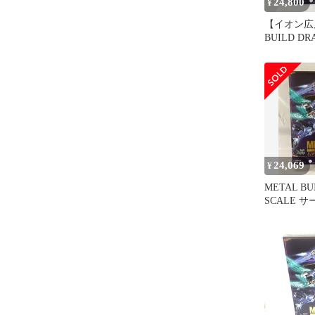
24,800
¥
【イオン広店
BUILD DR
サーバイン
イン 【717
24,069
¥
METAL BU
SCALE 
士ダンバイ