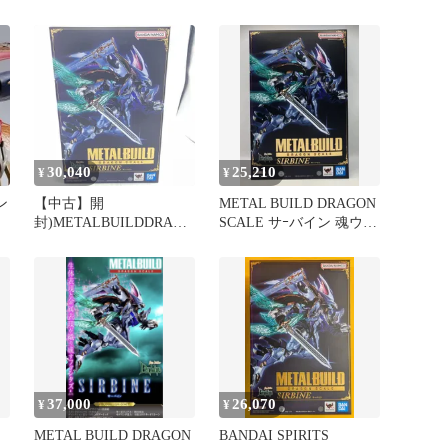
の
秘宝) 「聖…
イン 初版ver.
魂
30,040
25,210
¥
¥
ン
【中古】開
METAL BUILD DRAGON
封)METALBUILDDRAGO
SCALE サｰバイン 魂ウェ
NSCALEサーバイン[92]
ブ商店限定 聖戦士ダンバ
イン
37,000
26,070
¥
¥
METAL BUILD DRAGON
BANDAI SPIRITS