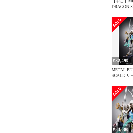
【中古】MET
DRAGON 
イン(白き秘宝
32,499
¥
METAL BU
SCALE 
き秘宝）
33,000
¥