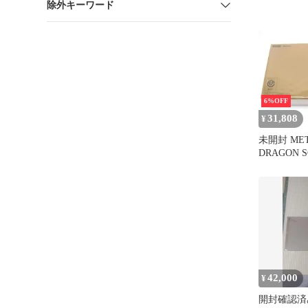
除外キーワード
6%OFF
31,808
¥
未開封 MET
DRAGON 
ダンバイン
フィギュア #
42,000
¥
開封確認