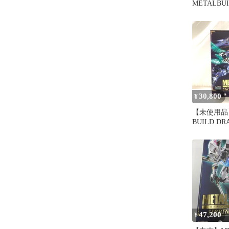
METALB
DRAGONS
イン 白き
30,800
¥
【未使用品】
BUILD DR
サーバイン 
260605-MS
47,200
¥