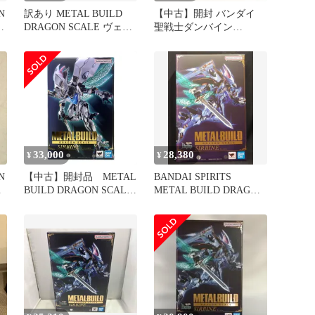
N
訳あり METAL BUILD
【中古】開封 バンダイ
き
DRAGON SCALE ヴェル
聖戦士ダンバイン
ビン
METAL BUILD DRAGON
SCALE ドラゴンスケイ
ル サーバイン[17]
33,000
28,380
¥
¥
N
【中古】開封品 METAL
BANDAI SPIRITS
き
BUILD DRAGON SCALE
METAL BUILD DRAGON
サーバイン(白き秘宝)
SCALE サーバイン
「聖戦士ダンバイン -
New Story of Aura Battler
DUNBINE-」 魂ウェブ商
店限定