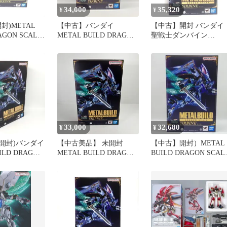
34,000
35,320
¥
¥
封)METAL
【中古】バンダイ
【中古】開封 バンダイ
AGON SCALE
METAL BUILD DRAGON
聖戦士ダンバイン
 バンダイ
SCALE サーバイン 未開
METAL BUILD DRAGO
封品 New Story of Aura
SCALE サーバイン[18]
Battler DUNBINE[97]
33,000
32,680
¥
¥
開封)バンダイ
【中古美品】 未開封
【中古】開封）METAL
ILD DRAGON
METAL BUILD DRAGON
BUILD DRAGON SCAL
ーバイン/New
SCALE メタルビルド サ
サーバイン[24]
a Battler
ーバイン 【057-260527-
]
ky-27-fuzh】