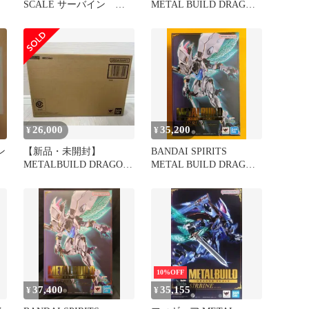
N
SCALE サーバイン 魂
METAL BUILD DRAGON
ウェブ限定
SCALE サーバイン
ウ
26,000
35,200
¥
¥
ン
【新品・未開封】
BANDAI SPIRITS
METALBUILD DRAGON
METAL BUILD DRAGON
SCALE サーバイン
SCALE 聖戦士ダンバイ
ン サーバイン(白き秘宝)
10%OFF
37,400
35,155
¥
¥