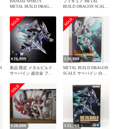
イ
BANDAI SPIRITS
フィギュア METAL
METAL BUILD DRAGON
BUILD DRAGON SCALE
SCALE サーバイン(白き
サーバイン 「New Story
秘宝)
of Aura Battler
DUNBINE」 魂ウェブ商
店限定【10日以内発送】
26,999
30,000
¥
¥
N
新品 限定 メタルビルド
METAL BUILD DRAGON
版
サーバイン 超合金 フィ
SCALE サーバイン 白き
ギュア 聖戦士ダンバイン
秘宝
28,800
31,360
¥
¥