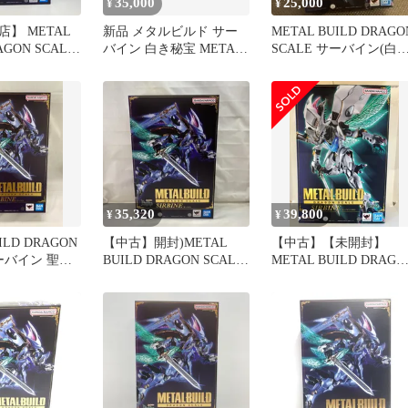
35,000
25,000
¥
¥
】 METAL
新品 メタルビルド サー
METAL BUILD DRAGO
AGON SCALE
バイン 白き秘宝 METAL
SCALE サーバイン(白
 聖戦士ダンバ
BUILD
秘宝) 「聖…
】
35,320
39,800
¥
¥
ILD DRAGON
【中古】開封)METAL
【中古】【未開封】
サーバイン 聖戦
BUILD DRAGON SCALE
METAL BUILD DRAGO
ン
サーバイン[22]
SCALE サーバイン（白
き秘宝）