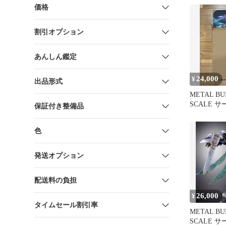
価格
割引オプション
あんしん鑑定
24,000
¥
出品形式
METAL BU
SCALE 
保証付き整備品
色
発送オプション
配送料の負担
26,000
¥
タイムセール割引率
METAL BU
SCALE 