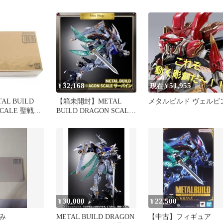
箱未開封品
SCALE ヴェルビン(ナ
国近衛騎士団長仕様)
「聖戦士ダンバイン」 
ウェブ商店限定
32,168
51,955
¥
現在 ¥
AL BUILD
【箱未開封】METAL
メタルビルド ヴェルビ
SCALE 聖戦士
BUILD DRAGON SCALE
 サーバイン
サーバイン 初版
UH4603
30,000
22,500
¥
¥
済み
METAL BUILD DRAGON
【中古】フィギュア