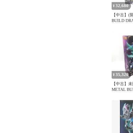
32,680
¥
【中古】(開
BUILD DR
サーバイン
[66]
35,320
¥
【中古】未
METAL BU
SCALE サ
Story of Aur
DUNBINE[6