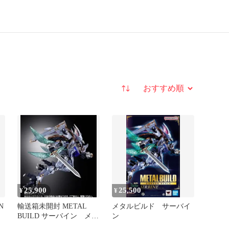
並び替え
25,900
25,500
¥
¥
N
輸送箱未開封 METAL
メタルビルド サーバイ
ィ
BUILD サーバイン メタ
ン
ルビルド