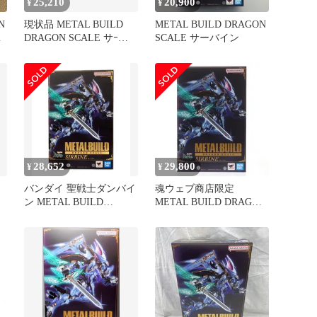
25,210
20,900
¥
¥
N
現状品 METAL BUILD
METAL BUILD DRAGON
き
DRAGON SCALE サｰバ
SCALE サーバイン
イン 魂ウェブ商店限定
聖戦士ダンバイン
28,652
29,800
¥
¥
バンダイ 聖戦士ダンバイ
魂ウェブ商店限定
N
ン METAL BUILD
METAL BUILD DRAGON
DRAGON SCALE サーバ
SCALE サーバイン 聖戦
イン フィギュア
士ダンバイン 完成品 可
動フィギュア バンダイス
ピリッツ