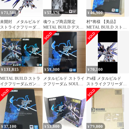
71,500
57,376
46,900
¥
¥
¥
未開封 メタルビルド
魂ウェブ商店限定
村*将様 【美品】
ストライクフリーダム
METAL BUILD デステ
METAL BUILD ストラ
SOUL BLUE ver
ィニーガンダム SOUL
イクフリーダム SOUL
RED Ver. 機動戦士ガン
BLU
ダムSEED DESTINY(シ
ード デスティニー) 完
成品 可動フィギュア バ
ンダイスピリッツ
131,815
59,000
70,100
¥
¥
¥
METAL BUILD ストラ
メタルビルド ストライ
J*n様 メタルビルド
イクフリーダムガンダ
クフリーダム SOUL
ストライクフリーダ
ム SOUL BLUE Ver. 出
BLUE Ver. + 光の翼
ム Soul Blue
品
37,100
53,800
79,000
¥
¥
¥