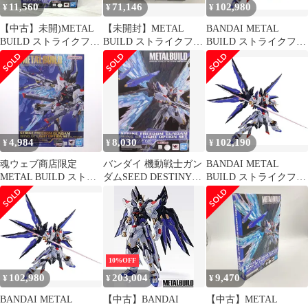
11,560
71,146
102,980
¥
¥
¥
【中古】未開)METAL
【未開封】METAL
BANDAI METAL
BUILD ストライクフリ
BUILD ストライクフリ
BUILD ストライクフリ
ーダムガンダム 光の翼
ーダムガンダム SOUL
ーダムガンダム SOUL
オプションセット
BLUE 『機動戦士ガン
BLUE Ver. 『機動戦士
SOUL BLUE Ver.[91]
ダムSEED DESTINY』
ガンダムSEED
(魂ネイシ
DESTINY』(魂ネイシ
ョン2018、魂ウェブ商
店限定)
4,984
8,030
102,190
¥
¥
¥
魂ウェブ商店限定
バンダイ 機動戦士ガン
BANDAI METAL
METAL BUILD ストラ
ダムSEED DESTINY
BUILD ストライクフリ
イクフリーダムガンダ
METAL BUILD ストラ
ーダムガンダム SOUL
ム 光の翼オプションセ
イクフリーダムガンダ
BLUE Ver. 『機動戦士
ット[Re:PACKAGE] 機
ム 光の翼オプションセ
ガンダムSEED
動戦士ガンダムSEED
ット SOUL BLUE
DESTINY』(魂ネイシ
DESTINY(シード デス
ョン2018、魂ウェブ商
ティニー) フィギュア
店限定)
10%OFF
用アクセサリ バンダイ
102,980
203,004
9,470
¥
¥
¥
スピリッツ
BANDAI METAL
【中古】BANDAI
【中古】METAL