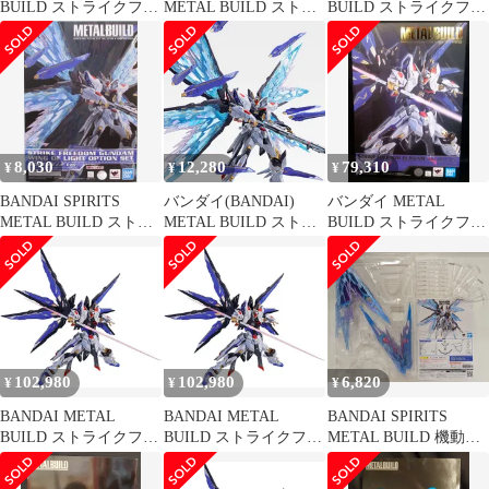
BUILD ストライクフリ
METAL BUILD ストラ
BUILD ストライクフリ
ーダムガンダム SOUL
イクフリーダムガンダ
ーダムガンダム 光の翼
BLUE Ver. 『機動戦士
ム SOUL BLUE Ver.
オプションセット
ガンダムSEED
『機動戦士ガンダム
SOUL BLUE Ver./機動
DESTINY』(魂ネイシ
SEED DESTINY』(魂ネ
戦士ガンダムSEED
ョン2018、魂ウェブ商
イション2018、魂ウェ
DESTINY[6]
店限定)
ブ商店限定)
8,030
12,280
79,310
¥
¥
¥
BANDAI SPIRITS
バンダイ(BANDAI)
バンダイ METAL
METAL BUILD ストラ
METAL BUILD ストラ
BUILD ストライクフリ
イクフリーダムガンダ
イクフリーダムガンダ
ーダムガンダム SOUL
ム 光の翼オプションセ
ム 光の翼オプションセ
BLUE Ver
ット SOUL BLUE Ver
ット SOUL BLUE Ver.
102,980
102,980
6,820
¥
¥
¥
BANDAI METAL
BANDAI METAL
BANDAI SPIRITS
BUILD ストライクフリ
BUILD ストライクフリ
METAL BUILD 機動戦
ーダムガンダム SOUL
ーダムガンダム SOUL
士ガンダムSEED
BLUE Ver. 『機動戦士
BLUE Ver. 『機動戦士
DESTINY ストライクフ