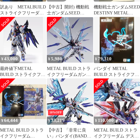
訳あり METALBUILD
【中古】開封) 機動戦
機動戦士ガンダムSEED
ストライクフリーダム
士ガンダムSEED
DESTINY METAL
ガンダム SOULBLUE
DESTINY METAL
BUILD 2個セット
BUlLD ストライクフリ
ーダムガンダム SOUL
BLUE Ver.[10]
43,000
5,980
79,310
¥
¥
¥
最終値下METAL
METAL BUILD ストラ
バンダイ METAL
BUILD ストライクフリ
イクフリーダムガンダ
BUILD ストライクフリ
ーダムガンダム SOUL
ム 光の翼オプションセ
ーダムガンダム SOUL
BLUE
ット
BLUE Ver
10%OFF
64,444
33,219
110,000
¥
¥
¥
METAL BUILD ストラ
【中古】「非常に良
METAL BUILD ストラ
イクフリーダム
い」バンダイ(BANDAI)
イクフリーダム デステ