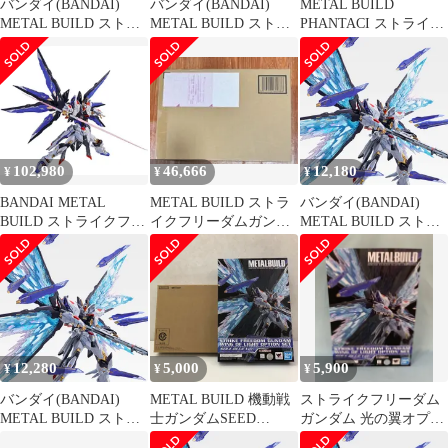
バンダイ(BANDAI)
バンダイ(BANDAI)
METAL BUILD
METAL BUILD ストラ
METAL BUILD ストラ
PHANTACI ストライク
イクフリーダムガンダ
イクフリーダムガンダ
フリーダム ver.J
ム 光の翼オプションセ
ム 光の翼オプションセ
ット SOUL BLUE Ver.
ット SOUL BLUE Ver.
102,980
46,666
12,180
¥
¥
¥
BANDAI METAL
METAL BUILD ストラ
バンダイ(BANDAI)
BUILD ストライクフリ
イクフリーダムガンダ
METAL BUILD ストラ
ーダムガンダム SOUL
ム
イクフリーダムガンダ
BLUE Ver. 『機動戦士
ム 光の翼オプションセ
ガンダムSEED
ット SOUL BLUE Ver.
DESTINY』(魂ネイシ
ョン2018、魂ウェブ商
店限定)
12,280
5,000
5,900
¥
¥
¥
バンダイ(BANDAI)
METAL BUILD 機動戦
ストライクフリーダム
METAL BUILD ストラ
士ガンダムSEED
ガンダム 光の翼オプシ
イクフリーダムガンダ
DESTINY ストライクフ
ョンセット SOUL