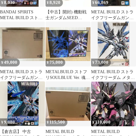
8,030
8,920
66,869
¥
¥
¥
BANDAI SPIRITS
【中古】開封) 機動戦
METAL BUILD ストラ
METAL BUILD ストラ
士ガンダムSEED
イクフリーダムガンダ
イクフリーダムガンダ
DESTINY METAL
ム SOUL BLUE 『機動
ム 光の翼オプションセ
BUILD ストライクフリ
戦士ガンダムSEED
ット SOUL BLUE Ver
ーダムガンダム 光の翼
DESTINY』(魂ネイシ
オプションセット
SOUL BLUE Ver.[10]
49,000
75,000
73,000
¥
¥
¥
METAL BUILD ストラ
METALBUILD ストフ
METAL BUILD ストラ
イクフリーダムガンダ
リSOULBLUE Ver. 魂ウ
イクフリーダム メタル
ム
ェブ商店限定
ビルド ストフリ SEED
9,080
115,500
110,000
¥
¥
¥
【倉吉店】 中古
METAL BUILD
METAL BUILD