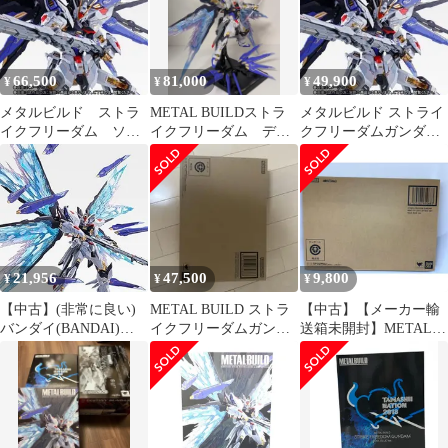
SEED DESTINY
66,500
81,000
49,900
¥
¥
¥
メタルビルド ストラ
METAL BUILDストラ
メタルビルド ストライ
イクフリーダム ソウ
イクフリーダム デス
クフリーダムガンダム
ルブルー
ティニーソウルブルー
SOUL BLUE
ソウルレッド
21,956
47,500
9,800
¥
¥
¥
【中古】(非常に良い)
METAL BUILD ストラ
【中古】【メーカー輸
バンダイ(BANDAI)
イクフリーダムガンダ
送箱未開封】METAL
METAL BUILD ストラ
ム [METAL BUILD…
BUILD ストライクフリ
イクフリーダムガンダ
ーダムガンダム 光の翼
ム 光の翼オプションセ
オプションセット
ット SOUL BLUE Ver.
SOUL BLUE Ver.