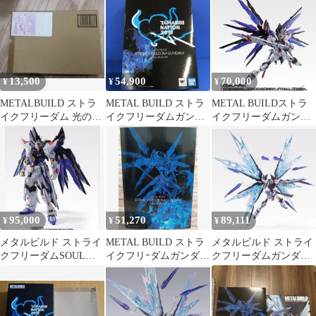
13,500
54,900
70,000
¥
¥
¥
METALBUILD ストラ
METAL BUILD ストラ
METAL BUILDストラ
イクフリーダム 光の翼
イクフリーダムガンダ
イクフリーダムガンダ
オプション SOUL
ム SOUL BLUE Ver
ムSOUL BLUE 光の翼
BLUE
付き
95,000
51,270
89,111
¥
¥
¥
メタルビルド ストライ
METAL BUILD ストラ
メタルビルド ストライ
クフリーダムSOUL
イクフリｰダムガンダム
クフリーダムガンダム
BLUE ver＋光の翼セッ
SOUL BLUE Ver.
SOUL BLUE Ver
ト
TAMASHII
NATION2018限定カラｰ
機動戦士ガンダムSEED