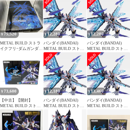
ム 光の翼オプションセ
リーダムガンダム 光の
BLUE Ver
ット SOUL BLUE Ver.
翼オプションセット
SOUL BLUE Ver. (魂ウ
ェブ商店限定)[BANDAI
SPIRITS] 中古品
smgd095698
75,520
12,280
12,280
¥
¥
¥
METAL BUILD ストラ
バンダイ(BANDAI)
バンダイ(BANDAI)
イクフリｰダムガンダム
METAL BUILD ストラ
METAL BUILD ストラ
SOUL BLUE Ver.
イクフリーダムガンダ
イクフリーダムガンダ
TAMASHII
ム 光の翼オプションセ
ム 光の翼オプションセ
NATION2018限定カラｰ
ット SOUL BLUE Ver.
ット SOUL BLUE Ver.
機動戦士ガンダムSEED
DESTINY
73,600
12,180
13,460
¥
¥
¥
【中古】【開封】
バンダイ(BANDAI)
バンダイ(BANDAI)
METAL BUILD ストラ
METAL BUILD ストラ
METAL BUILD ストラ
イクフリーダムガンダ
イクフリーダムガンダ
イクフリーダムガンダ
ム SOUL BLUE Ver. 機
ム 光の翼オプションセ
ム 光の翼オプションセ
動戦士ガンダムSEED
ット SOUL BLUE Ver.
ット SOUL BLUE Ver.
DESTINY[95]