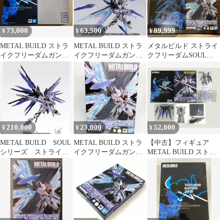
DESTINY
73,000
63,500
89,999
¥
¥
¥
METAL BUILD ストラ
METAL BUILD ストラ
メタルビルド ストライ
イクフリーダムガンダ
イクフリーダムガンダ
クフリーダムSOUL
ム & 光の翼オプション
ム SOUL BLUE 光の翼
BLUE ver
セット
210,000
23,000
52,000
¥
¥
¥
METAL BUILD SOUL
METAL BUILD ストラ
【中古】フィギュア
シリーズ ストライク
イクフリーダムガンダ
METAL BUILD ストラ
フリーダム＆デスティ
ム 光の翼オプションセ
イクフリーダムガンダ
ニー
ット SOUL BLUE Ver.
ム SOUL BLUE Ver.
メタルビルド 未開
「機動戦士ガンダム
封 魂ウェブ商店限定
SEED DESTINY」
TAMASHII
NATION2018会場限定