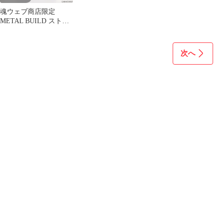
魂ウェブ商店限定
METAL BUILD ストラ
イクフリーダムガンダ
ム 光の翼オプションセ
ット SOUL BLUE Ver.
次へ
機動戦士ガンダムSEED
DESTINY(シード デス
ティニー) フィギュア
用アクセサリ バンダイ
スピリッツ