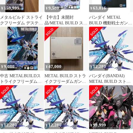
159,999
9,580
63,016
¥
¥
¥
メタルビルド ストライ
【中古】未開封
バンダイ METAL
クフリーダム デスティ
品/METAL BUILD スト
BUILD 機動戦士ガンダ
ニー
ライクフリーダムガン
ムSEED DESTINY
ダム 光の翼オプション
ZGMF-X20A ストライ
セット SOUL BLUE
クフリーダムガンダム
Ver.[69]
SOUL BLUE Ver. フィ
ギュア 魂ウェブ商店
9,080
47,000
12,280
¥
¥
¥
中古 METALBUILDス
METAL BUILD ストラ
バンダイ(BANDAI)
トライクフリーダムガ
イクフリーダムガンダ
METAL BUILD ストラ
ンダム光の翼オプショ
ム 2024
イクフリーダムガンダ
ンセット
ム 光の翼オプションセ
SOULBLUEVer.「機動
ット SOUL BLUE Ver.
戦士ガンダム
SEEDDESTINY」魂ウ
ェブ商店限定
12,280
12,280
99,999
¥
¥
¥