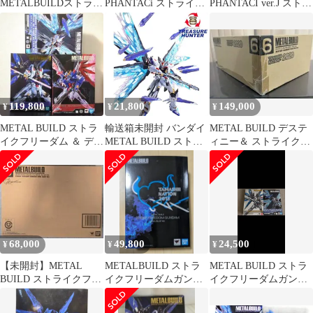
METALBUILDストライ
PHANTACi ストライク
PHANTACI ver.J ストラ
クフリーダムガンダム
フリーダムガンダム
イクフリーダム
光の翼オプションセッ
トSOULBLUEVer.「機
動戦士ガンダム
SEEDDESTINY」魂ウ
ェブ商店限定
119,800
21,800
149,000
¥
¥
¥
METAL BUILD ストラ
輸送箱未開封 バンダイ
METAL BUILD デステ
イクフリーダム ＆ デス
METAL BUILD ストラ
ィニー＆ ストライクフ
ティニー ＆ 光の翼
イクフリーダムガンダ
リーダム＆光の翼
ム 光の翼 オプションセ
ット SOUL BLUE Ver.
機動戦士ガンダム フィ
ギュア
【109051385001】
68,000
49,800
24,500
¥
¥
¥
【未開封】METAL
METALBUILD ストラ
METAL BUILD ストラ
BUILD ストライクフリ
イクフリーダムガンダ
イクフリーダムガンダ
ーダムガンダムSOUL
ム SOUL BLUE ver
ム 光の翼セット
BLUE