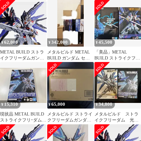
SOULBLUE 光の翼セッ
METAL BUILD ストラ
ィニー ガンダム2体セ
ト
イクフリーダムガンダ
ット
ム 光の翼オプションセ
ット SOUL BLUE Ver.
62,000
342,000
45,500
¥
¥
¥
METAL BUILD ストラ
メタルビルド METAL
「美品」METAL
イクフリーダムガンダ
BUILD ガンダム セッ
BUILD ストライクフリ
ム SOUL BLUE Ve…
ト
ーダムガンダムSOUL
BLUE
15,310
65,000
34,800
¥
¥
¥
現状品 METAL BUILD
メタルビルド ストライ
メタルビルド ストラ
ストライクフリｰダムガ
クフリーダムガンダム
イクフリーダム 光の
ンダム 光の翼オプショ
SOUL BLUE ver 2018
翼SOUL BLUE Verセッ
ンセット SOUL BLUE
ト
Ver. 機動戦士ガンダム