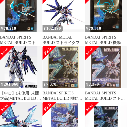
ガンダムSEED
ガンダムSEED
リーダムガンダム 光の
DESTINY』(魂ネイシ
DESTINY』(魂ネイシ
翼オプションセット
ョン2018、魂ウェブ商
ョン2018、魂ウェブ商
SOUL BLUE Ver
店限定)
店限定)
78,210
102,190
79,310
¥
¥
¥
BANDAI SPIRITS
BANDAI METAL
BANDAI SPIRITS
METAL BUILD ストラ
BUILD ストライクフリ
METAL BUILD 機動戦
イクフリーダムガンダ
ーダムガンダム SOUL
士ガンダムSEED
ム SOUL BLUE Ver
BLUE Ver. 『機動戦士
DESTINY ストライクフ
ガンダムSEED
リーダムガンダム
DESTINY』(魂ネイシ
SOUL BLUE Ver
ョン2018、魂ウェブ商
店限定)
201,960
7,370
7,370
¥
¥
¥
【中古】(未使用･未開
BANDAI SPIRITS
BANDAI SPIRITS
封品)METAL BUILD ス
METAL BUILD 機動戦
METAL BUILD ストラ
トライクフリーダムガ
士ガンダムSEED
イクフリーダムガンダ
ンダム SOUL BLUE
DESTINY ストライクフ
ム 光の翼オプションセ
Ver. 『機動戦士ガンダ
リーダムガンダム 光の
ット SOUL BLUE Ver
ムSEED DESTINY』(魂
翼オプションセット
ネイション2018、魂ウ
SOUL BLUE Ver