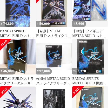
74,800
50,000
8,600
¥
¥
¥
BANDAI SPIRITS
【希少】METAL
【中古】フィギュア
METAL BUILD ストラ
BUILD ストライクフリ
METAL BUILD ストラ
イクフリーダムガンダ
ーダム SOUL BLUE Ver
イクフリーダムガンダ
ム SOUL BLUE Ver
ム 光の翼オプションセ
ット SOUL BLUE Ver.
「機動戦士ガンダム
SEED DESTINY」 魂ウ
ェブ商店限定
46,800
97,000
62,370
¥
¥
¥
METAL BUILD ストラ
未開封 METAL BUILD
BANDAI SPIRITS
イクフリーダム SOUL
ストライクフリーダム
METAL BUILD 機動戦
BLUE
ガンダム SOUL BLUE
士ガンダムSEED
Ver. フィギュア
DESTINY ストライクフ
△WH4861
リーダムガンダム
SOUL BLUE Ver