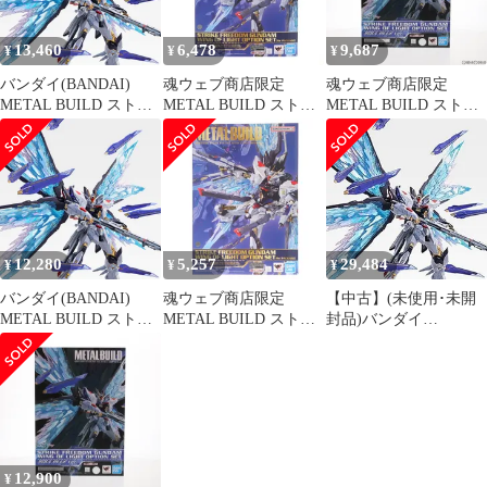
ェブ商店限定)
13,460
6,478
9,687
¥
¥
¥
バンダイ(BANDAI)
魂ウェブ商店限定
魂ウェブ商店限定
METAL BUILD ストラ
METAL BUILD ストラ
METAL BUILD ストラ
イクフリーダムガンダ
イクフリーダムガンダ
イクフリーダムガンダ
ム 光の翼オプションセ
ム 光の翼オプションセ
ム 光の翼オプションセ
ット SOUL BLUE Ver.
ット[Re:PACKAGE] 機
ット SOUL BLUE Ver.
動戦士ガンダムSEED
機動戦士ガンダムSEED
DESTINY(シード デス
DESTINY(シード デス
ティニー) フィギュア
ティニー) フィギュア
用アクセサリ バンダイ
用アクセサリ バンダイ
12,280
5,257
29,484
¥
¥
¥
スピリッツ
スピリッツ
バンダイ(BANDAI)
魂ウェブ商店限定
【中古】(未使用･未開
METAL BUILD ストラ
METAL BUILD ストラ
封品)バンダイ
イクフリーダムガンダ
イクフリーダムガンダ
(BANDAI) METAL
ム 光の翼オプションセ
ム 光の翼オプションセ
BUILD ストライクフリ
ット SOUL BLUE Ver.
ット[Re:PACKAGE] 機
ーダムガンダム 光の翼
動戦士ガンダムSEED
オプションセット
DESTINY(シード デス
SOUL BLUE Ver.
ティニー) フィギュア
用アクセサリ バンダイ
12,900
¥
スピリッツ