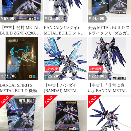
67,000
128,000
84,000
¥
¥
¥
【中古】開封 METAL
BANDAI(バンダイ)
美品 METAL BUILD ス
BUILD ZGNF-X20A ス
METAL BUILD ストラ
トライクフリｰダムガン
トライクフリーダムガ
イクフリーダムガンダ
ダム SOUL BLUE Ver.
ンダム SOUL BLUE
ム SOUL BLUE Ver. 輸
TAMASHII
Ver. バンダイ 機動戦士
送箱未開封
NATION2018限定カラｰ
ガンダムSEED
【109051383001】
機動戦士ガンダムSEED
DESTINY[17]
DESTINY
10%OFF
10%OFF
73,700
25,209
223,803
¥
¥
¥
BANDAI SPIRITS
【中古】バンダイ
【中古】「非常に良
METAL BUILD 機動戦
(BANDAI) METAL
い」BANDAI METAL
士ガンダムSEED
BUILD ストライクフリ
BUILD ストライクフリ
DESTINY ストライクフ
ーダムガンダム 光の翼
ーダムガンダム SOUL
リーダムガンダム
オプションセット
BLUE Ver. 『機動戦士
SOUL BLUE Ver
SOUL BLUE Ver.
ガンダムSEED
DESTINY』(魂ネイシ
ョン2018、魂ウェブ商
店限定)