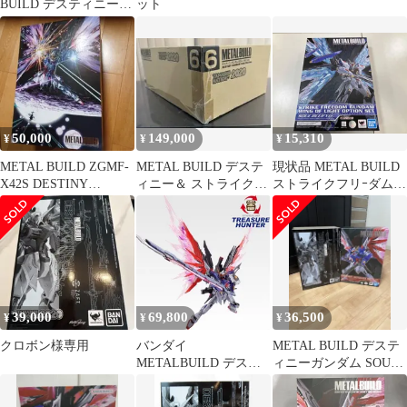
BUILD デスティニーガ
ット
ンダム SOUL RED Ver.
[90]
50,000
149,000
15,310
¥
¥
¥
METAL BUILD ZGMF-
METAL BUILD デステ
現状品 METAL BUILD
X42S DESTINY
ィニー＆ ストライクフ
ストライクフリｰダムガ
GUNDAM
リーダム＆光の翼
ンダム 光の翼オプショ
ンセット SOUL BLUE
Ver. 機動戦士ガンダム
SEED DESTINY
39,000
69,800
36,500
¥
¥
¥
クロボン様専用
バンダイ
METAL BUILD デステ
METALBUILD デステ
ィニーガンダム SOUL
ィニーガンダム SOUL
RED Ver.
RED Ver. TAMASHII