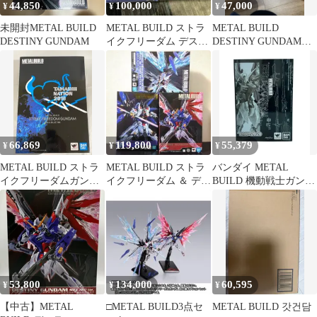
44,850
100,000
47,000
¥
¥
¥
未開封METAL BUILD
METAL BUILD ストラ
METAL BUILD
DESTINY GUNDAM
イクフリーダム デステ
DESTINY GUNDAM
ィニー 2種セット
FULL PACKAGE
66,869
119,800
55,379
¥
¥
¥
METAL BUILD ストラ
METAL BUILD ストラ
バンダイ METAL
イクフリーダムガンダ
イクフリーダム ＆ デス
BUILD 機動戦士ガンダ
ム SOUL BLUE 『機動
ティニー ＆ 光の翼
ムSEED DESTINY
戦士ガンダムSEED
ZGMF-X42S デスティ
DESTINY』(魂ネイシ
ニーガンダム SOUL
RED Ver. TAMASHII
NATION 2020 魂ウェブ
商店
53,800
134,000
60,595
¥
¥
¥
【中古】METAL
□METAL BUILD3点セ
METAL BUILD 갓건담