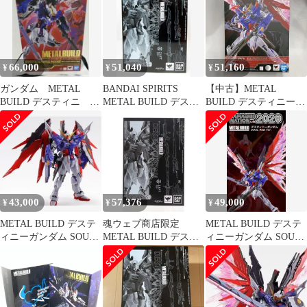
NATION2020開催記念
商品 未開封品
【109051382001】
66,000
51,040
51,160
¥
¥
¥
ガンダム METAL
BANDAI SPIRITS
【中古】METAL
BUILD デスティニ ジ
METAL BUILD デステ
BUILD デスティニーガ
ャスティ フリーダ
ィニーガンダム SOUL
ンダム SOUL RED Ver.
ム ストライ
RED ver
[79]
43,000
57,376
49,000
¥
¥
¥
METAL BUILD デステ
魂ウェブ商店限定
METAL BUILD デステ
ィニーガンダム SOUL
METAL BUILD デステ
ィニーガンダム SOUL
RED Ver.
ィニーガンダム SOUL
RED Ver.
RED Ver. 機動戦士ガン
ダムSEED DESTINY(シ
ード デスティニー) 完
成品 可動フィギュア バ