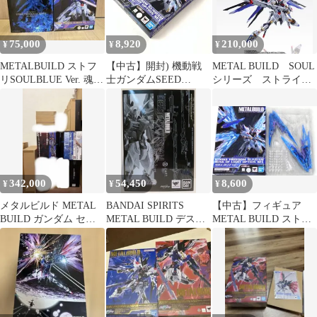
TAMASHII
DESTINY
NATION2018会場限定
75,000
8,920
210,000
¥
¥
¥
METALBUILD ストフ
【中古】開封) 機動戦
METAL BUILD SOUL
リSOULBLUE Ver. 魂ウ
士ガンダムSEED
シリーズ ストライク
ェブ商店限定
DESTINY METAL
フリーダム＆デスティ
BUILD ストライクフリ
ニー
ーダムガンダム 光の翼
オプションセット
SOUL BLUE Ver.[10]
342,000
54,450
8,600
¥
¥
¥
メタルビルド METAL
BANDAI SPIRITS
【中古】フィギュア
BUILD ガンダム セッ
METAL BUILD デステ
METAL BUILD ストラ
ト
ィニーガンダム SOUL
イクフリーダムガンダ
RED ver
ム 光の翼オプションセ
ット SOUL BLUE Ver.
「機動戦士ガンダム
SEED DESTINY」 魂ウ
ェブ商店限定