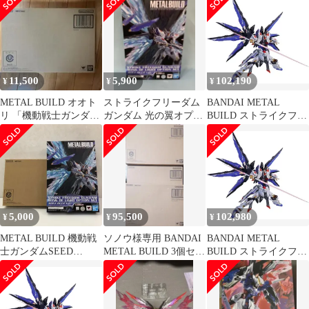
RED Ver. 機動戦士ガン
ダムSEED DESTINY
TAMASHII NATION
2020[15]
11,500
5,900
102,190
¥
¥
¥
METAL BUILD オオト
ストライクフリーダム
BANDAI METAL
リ 「機動戦士ガンダム
ガンダム 光の翼オプシ
BUILD ストライクフリ
SEED DESTINY 」
ョンセット SOUL
ーダムガンダム SOUL
BLUE Ver
BLUE Ver. 『機動戦士
ガンダムSEED
DESTINY』(魂ネイシ
ョン2018、魂ウェブ商
店限定)
5,000
95,500
102,980
¥
¥
¥
METAL BUILD 機動戦
ソノウ様専用 BANDAI
BANDAI METAL
士ガンダムSEED
METAL BUILD 3個セッ
BUILD ストライクフリ
DESTINY ストライクフ
ト
ーダムガンダム SOUL
リーダムガンダム 光の
BLUE Ver. 『機動戦士
翼オプションセット
ガンダムSEED
SOUL BLUE Ver. (魂ウ
DESTINY』(魂ネイシ