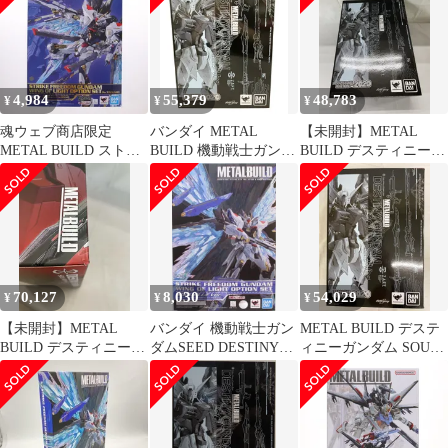
ダムSEED DESTINY』
TAMASHII NA
『機動戦士ガンダム
(魂ネイシ
SEED DESTINY』(魂ネ
イション2018、魂ウェ
ブ商店限定)
4,984
55,379
48,783
¥
¥
¥
魂ウェブ商店限定
バンダイ METAL
【未開封】METAL
METAL BUILD ストラ
BUILD 機動戦士ガンダ
BUILD デスティニーガ
イクフリーダムガンダ
ムSEED DESTINY
ンダム SOUL RED 機動
ム 光の翼オプションセ
ZGMF-X42S デスティ
戦士ガンダムSEED
ット[Re:PACKAGE] 機
ニーガンダム SOUL
DESTINY TAMASHII
動戦士ガンダムSEED
RED Ver. TAMASHII
NA
DESTINY(シード デス
NATION 2020 魂ウェブ
ティニー) フィギュア
商店
用アクセサリ バンダイ
70,127
8,030
54,029
¥
¥
¥
スピリッツ
【未開封】METAL
バンダイ 機動戦士ガン
METAL BUILD デステ
BUILD デスティニーガ
ダムSEED DESTINY
ィニーガンダム SOUL
ンダム SOUL RED 機動
METAL BUILD ストラ
RED 機動戦士ガンダム
戦士ガンダムSEED
イクフリーダムガンダ
SEED DESTINY
DESTINY TAMASHII
ム 光の翼オプションセ
TAMASHII NA
NA
ット SOUL BLUE