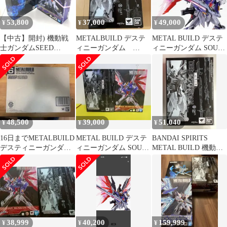
ンダイスピリッツ
53,800
37,000
49,000
¥
¥
¥
【中古】開封) 機動戦
METALBUILD デステ
METAL BUILD デステ
士ガンダムSEED
ィニーガンダム
ィニーガンダム SOUL
DESTINY METAL
SOULRED Ver.
RED Ver.
BUlLD ストライクフリ
ーダムガンダム SOUL
BLUE Ver.[10]
48,500
39,000
51,040
¥
¥
¥
16日までMETALBUILD
METAL BUILD デステ
BANDAI SPIRITS
デスティニーガンダム
ィニーガンダム SOUL
METAL BUILD 機動戦
SOULREDVer超メ値引
RED Ver.開封美品
士ガンダムSEED
DESTINY デスティニー
ガンダム SOUL RED
ver
38,999
40,200
159,999
¥
¥
¥