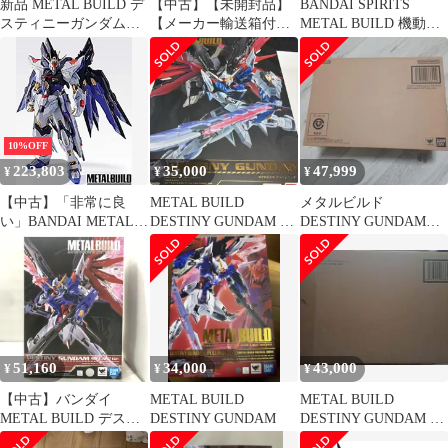
新品 METAL BUILD デ
【中古】【未開封品】
BANDAI SPIRITS
スティニーガンダム
【メーカー輸送箱付】
METAL BUILD 機動戦
SOUL RED Ver.
METAL BUILD デステ
士ガンダムSEED
ィニーガンダム SOUL
DESTINY ストライクフ
RED Ver. メタルビル
リーダムガンダム
ド
SOUL BLUE Ver
10%OFF
223,803
35,000
47,999
¥
¥
¥
【中古】「非常に良
METAL BUILD
メタルビルド
い」BANDAI METAL
DESTINY GUNDAM フ
DESTINY GUNDAM
BUILD ストライクフリ
ルパッケージ
(FULL PACKAGE)
ーダムガンダム SOUL
BLUE Ver. 『機動戦士
ガンダムSEED
DESTINY』(魂ネイシ
ョン2018、魂ウェブ商
店限定)
51,160
34,000
43,000
¥
¥
¥
【中古】バンダイ
METAL BUILD
METAL BUILD
METAL BUILD デステ
DESTINY GUNDAM
DESTINY GUNDAM 未
ィニーガンダム SOUL
開封