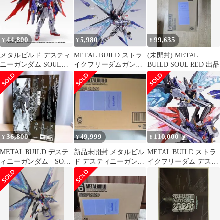
44,800
5,980
99,635
¥
¥
¥
メタルビルド デスティ
METAL BUILD ストラ
(未開封) METAL
ニーガンダム SOUL
イクフリーダムガンダ
BUILD SOUL RED 出品
RED
ム 光の翼オプションセ
ット
36,800
49,999
110,000
¥
¥
¥
METAL BUILD デステ
新品未開封 メタルビル
METAL BUILD ストラ
ィニーガンダム SOUL
ド デスティニーガンダ
イクフリーダム デステ
RED ver.
ム SOUL RED Ver.
ィニー ガンダム2体セ
ット