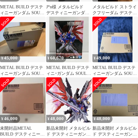
METAL BUILD デステ
J*n様 メタルビルド
メタルビルド ストライ
ィニーガンダム SOUL
デスティニーガンダム
クフリーダム デスティ
RED Ver.
Soul RED
ニー
45,000
60,670
49,000
¥
¥
¥
METAL BUILD デステ
METAL BUILD デステ
METAL BUILD デステ
ィニーガンダム SOUL
ィニｰガンダム SOUL
ィニーガンダム SOUL
RED Ver.
RED Ver. 魂ウェブ商店
RED Ver.
限定 機動戦士ガンダム
SEED DESTINY
46,000
48,000
48,000
¥
¥
¥
未開封品METAL
新品未開封 メタルビル
新品未開封 メタルビル
BUILD デスティニーガ
ド デスティニーガンダ
ド デスティニーガンダ