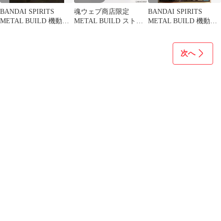
BANDAI SPIRITS
魂ウェブ商店限定
BANDAI SPIRITS
METAL BUILD 機動戦
METAL BUILD ストラ
METAL BUILD 機動戦
士ガンダムSEED
イクフリーダムガンダ
士ガンダムSEED
DESTINY ストライクフ
ム 光の翼オプションセ
DESTINY ストライクフ
リーダムガンダム
ット SOUL BLUE Ver.
リーダムガンダム 光の
次へ
SOUL BLUE Ver
機動戦士ガンダムSEED
翼オプションセット
DESTINY(シード デス
SOUL BLUE Ver
ティニー) フィギュア
用アクセサリ バンダイ
スピリッツ