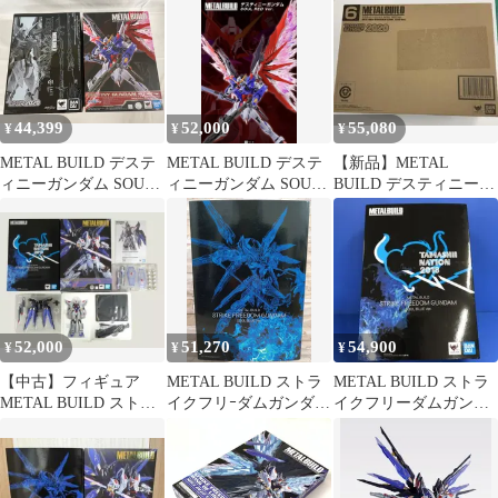
2024 美品
44,399
52,000
55,080
¥
¥
¥
METAL BUILD デステ
METAL BUILD デステ
【新品】METAL
ィニーガンダム SOUL
ィニーガンダム SOUL
BUILD デスティニーガ
RED 機動戦士ガンダム
RED 光の翼付き
ンダム SOUL RED
SEED DESTINY
TAMASHII NA
52,000
51,270
54,900
¥
¥
¥
【中古】フィギュア
METAL BUILD ストラ
METAL BUILD ストラ
METAL BUILD ストラ
イクフリｰダムガンダム
イクフリーダムガンダ
イクフリーダムガンダ
SOUL BLUE Ver.
ム SOUL BLUE Ver
ム SOUL BLUE Ver.
TAMASHII
「機動戦士ガンダム
NATION2018限定カラｰ
SEED DESTINY」
機動戦士ガンダムSEED