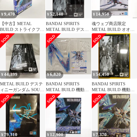
9,470
52,140
14,950
¥
¥
¥
【中古】METAL
BANDAI SPIRITS
魂ウェブ商店限定
BUILD ストライクフリ
METAL BUILD デステ
METAL BUILD オオト
ーダムガンダム 光の翼
ィニーガンダム SOUL
リ 機動戦士ガンダム
オプションセット
RED ver
SEED DESTINY(シード
SOUL BLUE Ver./機動
デスティニー) 完成品
戦士ガンダムSEED
可動フィギュア バンダ
DESTINY[6]
イスピリッツ
44,399
6,820
54,450
¥
¥
¥
METAL BUILD デステ
BANDAI SPIRITS
BANDAI SPIRITS
ィニーガンダム SOUL
METAL BUILD 機動戦
METAL BUILD 機動戦
RED 機動戦士ガンダム
士ガンダムSEED
士ガンダムSEED
SEED DESTINY
DESTINY ストライクフ
DESTINY デスティニー
TAMASHII NA
リーダムガンダム 光の
ガンダム SOUL RED
翼オプションセット
ver
SOUL BLUE Ver
79,310
12,900
7,370
¥
¥
¥