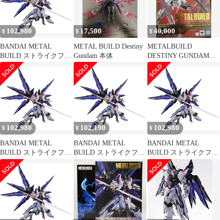
ェブ商店限定)[BANDAI
ョン2018、魂ウェブ商
SPIRITS] 中古品
店限定)
smgd095698
102,980
17,500
40,000
¥
¥
¥
BANDAI METAL
METAL BUILD Destiny
METALBUILD
BUILD ストライクフリ
Gundam 本体
DESTINY GUNDAM
ーダムガンダム SOUL
FULL PACKAGE
BLUE Ver. 『機動戦士
ガンダムSEED
DESTINY』(魂ネイシ
ョン2018、魂ウェブ商
店限定)
102,980
102,190
102,980
¥
¥
¥
BANDAI METAL
BANDAI METAL
BANDAI METAL
BUILD ストライクフリ
BUILD ストライクフリ
BUILD ストライクフリ
ーダムガンダム SOUL
ーダムガンダム SOUL
ーダムガンダム SOUL
BLUE Ver. 『機動戦士
BLUE Ver. 『機動戦士
BLUE Ver. 『機動戦士
ガンダムSEED
ガンダムSEED
ガンダムSEED
DESTINY』(魂ネイシ
DESTINY』(魂ネイシ
DESTINY』(魂ネイシ
ョン2018、魂ウェブ商
ョン2018、魂ウェブ商
ョン2018、魂ウェブ商
店限定)
店限定)
店限定)