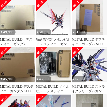
ンダム SOUL RED Ver.
ム SOUL RED Ver.
ム SOUL RED Ver.
49,999
50,999
51,000
¥
¥
¥
METAL BUILD デス
新品未開封 メタルビル
METAL BUILD デステ
ティニーガンダム
ド デスティニーガンダ
ィニーガンダム SOUL
SOUL RED Ver.
ム SOUL RED Ver.
RED Ver.
45,980
45,500
62,000
¥
¥
¥
METAL BUILD デステ
METAL BUILD メタル
METAL BUILD ストラ
ィニーガンダム SOUL
ビルド デスティニーガ
イクフリーダムガンダ
RED Ver. TA…
ンダム SOUL RED
ム SOUL BLUE Ve…