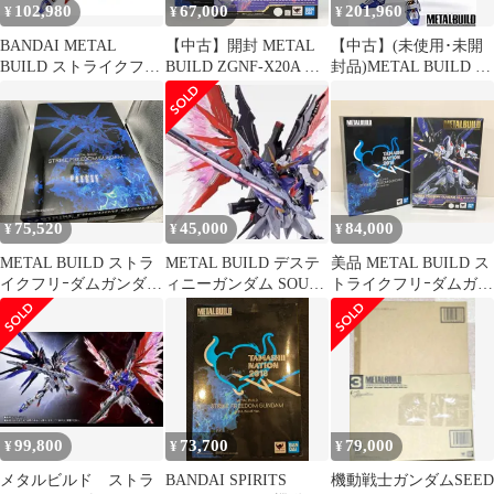
102,980
67,000
201,960
¥
¥
¥
BANDAI METAL
【中古】開封 METAL
【中古】(未使用･未開
BUILD ストライクフリ
BUILD ZGNF-X20A ス
封品)METAL BUILD ス
ーダムガンダム SOUL
トライクフリーダムガ
トライクフリーダムガ
BLUE Ver. 『機動戦士
ンダム SOUL BLUE
ンダム SOUL BLUE
ガンダムSEED
Ver. バンダイ 機動戦士
Ver. 『機動戦士ガンダ
DESTINY』(魂ネイシ
ガンダムSEED
ムSEED DESTINY』(魂
ョン2018、魂ウェブ商
DESTINY[17]
ネイション2018、魂ウ
店限定)
ェブ商店限定)
75,520
45,000
84,000
¥
¥
¥
METAL BUILD ストラ
METAL BUILD デステ
美品 METAL BUILD ス
イクフリｰダムガンダム
ィニーガンダム SOUL
トライクフリｰダムガン
SOUL BLUE Ver.
RED Ver. TA…
ダム SOUL BLUE Ver.
TAMASHII
TAMASHII
NATION2018限定カラｰ
NATION2018限定カラｰ
機動戦士ガンダムSEED
機動戦士ガンダムSEED
DESTINY
DESTINY
99,800
73,700
79,000
¥
¥
¥
メタルビルド ストラ
BANDAI SPIRITS
機動戦士ガンダムSEED