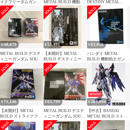
イクフリーダムガンダ
METAL BUILD 機動戦
DESTINY METAL
ム デスティニーガン
士ガンダムSEED
BUILD 2個セット
ダム
DESTINY ストライクフ
リーダムガンダム
SOUL BLUE Ver
48,679
53,491
63,016
¥
¥
¥
METAL BUILD デステ
【未開封】METAL
バンダイ METAL
ィニーガンダム SOUL
BUILD デスティニーガ
BUILD 機動戦士ガンダ
RED 機動戦士ガンダム
ンダム SOUL RED 機動
ムSEED DESTINY
SEED DESTINY
戦士ガンダムSEED
ZGMF-X20A ストライ
TAMASHII NA
DESTINY TAMASHII
クフリーダムガンダム
NA
SOUL BLUE Ver. フィ
ギュア 魂ウェブ商店
10%OFF
71,146
65,799
203,004
¥
¥
¥
【未開封】METAL
METAL BUILD デステ
【中古】BANDAI
BUILD ストライクフリ
ィニーガンダム SOUL
METAL BUILD ストラ
ーダムガンダム SOUL
RED 機動戦士ガンダム
イクフリーダムガンダ
BLUE 『機動戦士ガン
SEED DESTINY
ム SOUL BLUE Ver.