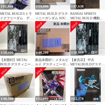
81,000
54,000
47,630
¥
¥
¥
METAL BUILDストラ
METAL BUILD デステ
BANDAI SPIRITS
イクフリーダム デス
ィニーガンダム SOUL
METAL BUILD 機動戦
ティニーソウルブルー
RED Ver.
士ガンダムSEED
ソウルレッド
DESTINY デスティニー
ガンダム SOUL RED
ver
50,000
48,200
50,800
¥
¥
¥
【未開封】METAL
新品未開封✨ メタルビ
【倉吉店】 中古
BUILD デスティニーガ
ルド デスティニーガン
METALBUILDデスティ
ンダム SOUL RED Ver.
ダム SOUL RED Ver.
ニーガンダム
「機動戦士ガンダム
SOULREDVer.「機動戦
SEED DESTINY」
士ガンダム
TAMASHII NATION
SEEDDESTINY」
2020開催記念商品
TAMASHIINATION2020
開催記念商品
48,500
52,000
62,370
¥
¥
¥