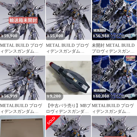
ガンダムSEED
59,900
55,000
56,980
¥
¥
¥
METAL BUILD プロヴ
METAL BUILD プロヴ
未開封 METAL BUILD
ィデンスガンダム
ィデンスガンダム
プロヴィデンスガンダ
CLIMAX BATTLE
CLIMAX BATTLE Ver
ム CLIMAX BATTL
56,999
9,200
60,000
¥
¥
¥
METALBUILD プロヴ
【中古バラ売り】MBプ
METALBUILD プロヴ
ィデンスガンダム
ロヴィデンスガンダム
ィデンスガンダム
CLIMAX BATTLE ver
TMN2025 複合兵装防楯
CLIMAX BATTLE Ver.
システム