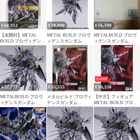
60,553
58,000
56,500
¥
¥
¥
【未開封】METAL
METAL BUILD プロヴ
METALBUILD プロヴ
BUILD プロヴィデンス
ィデンスガンダム
ィデンスガンダム
ガンダム CLIMAX
CLIMAX BATTLE
CLIMAX BATTLE Ver
BATTLE Ver. 「機動戦
士ガンダムSEED」 魂
ウェブ商店限定
5%OFF
57,777
55,555
50,350
¥
¥
¥
METALBUILD プロヴ
メタルビルド プロヴィ
【中古】フィギュア
ィデンスガンダム
デンスガンダム
METAL BUILD プロヴ
CLIMAXBATTLE Ver.
CLIMAX BATTLE Ver.
ィデンスガンダム
CLIMAX BATTLE Ver.
「機動戦士ガンダム
SEED」 魂ウェブ商店
限定