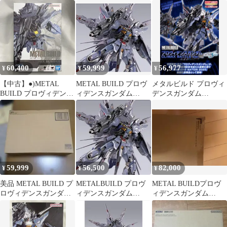
ディキウム・ビームラ
Ver.[2026年5月]
CLIMAX BATTLE Ver
イフル
60,400
59,999
56,977
¥
¥
¥
【中古】●)METAL
METAL BUILD プロヴ
メタルビルド プロヴィ
BUILD プロヴィデンス
ィデンスガンダム
デンスガンダム
ガンダム[79]
CLIMAX BATTLE
CLIMAX BATTLE Ver.
59,999
56,500
82,000
¥
¥
¥
美品 METAL BUILD プ
METALBUILD プロヴ
METAL BUILDプロヴ
ロヴィデンスガンダム
ィデンスガンダム
ィデンスガンダム
CLIMAX BATTLE
CLIMAX BATTLE Ver
CLIMAX BATTLEVer.