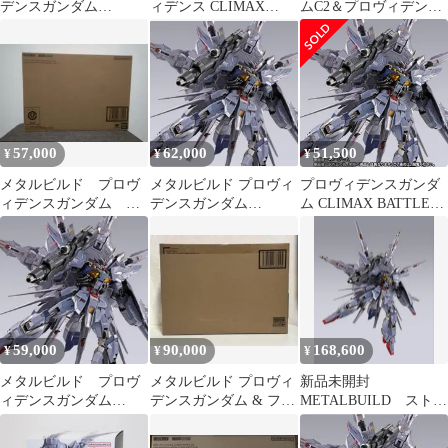
デンスガンダム
ィデンス CLIMAX
ムC2＆プロヴィデンス
CLIMAX BATTLE Ver.
BATTLE Ver.
セット
57,000
62,000
51,500
¥
¥
¥
メタルビルド プロヴ
メタルビルド プロヴィ
プロヴィデンスガンダ
ィデンスガンダム
デンスガンダム
ム CLIMAX BATTLE
CLIMAX BATTLE
CLIMAX BATTLE Ver
Ver. メタルビルド
Ver 未開封
59,000
90,000
168,600
¥
¥
¥
メタルビルド プロヴ
メタルビルド プロヴィ
新品未開封
ィデンスガンダム
デンスガンダム & フリ
METALBUILD ストラ
CLIMAX BATTLE Ver.
ーダムガンダム セット
イクフリーダム プロ
ヴィデンスガンダム