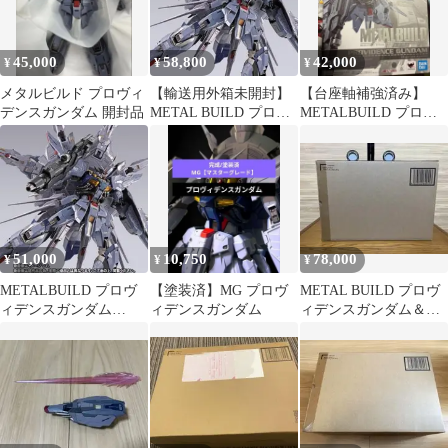
45,000
58,800
42,000
¥
¥
¥
メタルビルド プロヴィ
【輸送用外箱未開封】
【台座軸補強済み】
デンスガンダム 開封品
METAL BUILD プロヴ
METALBUILD プロヴ
ィデンスガンダム
ィデンスガンダム メ
タルビルド
51,000
10,750
78,000
¥
¥
¥
METALBUILD プロヴ
【塗装済】MG プロヴ
METAL BUILD プロヴ
ィデンスガンダム
ィデンスガンダム
ィデンスガンダム＆フ
CLIMAX BATTLE Ver
リーダムガンダムセッ
ト