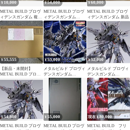
10,000
54,000
60,000
¥
¥
¥
METAL BUILD プロヴ
METAL BUILD プロヴ
METAL BUILD プロヴ
ィデンスガンダム 複合
ィデンスガンダム
ィデンスガンダム 新品
兵装防盾システム ビ
CLIMAXBATTLE Ver
ーム
55,555
53,000
52,000
¥
¥
¥
【新品・未開封】
メタルビルド プロヴィ
メタルビルド プロヴィ
METAL BUILD プロヴ
デンスガンダム
デンスガンダム
ィデンスガンダム
CLIMAX BATTLE Ver.
CLIMAX BATTLE ver.
新品
54,800
55,000
80,000
¥
¥
現在 ¥
METAL BUILD プロヴ
METAL BUILD プロヴ
METAL BUILD フリ