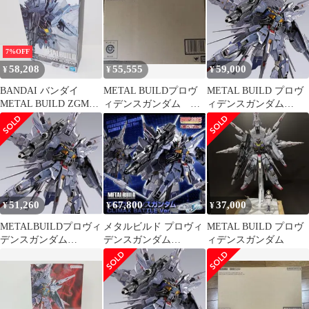
7%OFF
58,208
55,555
59,000
¥
¥
¥
BANDAI バンダイ
METAL BUILDプロヴ
METAL BUILD プロヴ
METAL BUILD ZGMF-
ィデンスガンダム
ィデンスガンダム
X13A プロヴィデンス
CLIMAX BATTLE Ver
CLIMAX BATTLE Ver.
ガンダム フィギュア
∴WH6123
51,260
67,800
37,000
¥
¥
¥
METALBUILDプロヴィ
メタルビルド プロヴィ
METAL BUILD プロヴ
デンスガンダム
デンスガンダム
ィデンスガンダム
CLIMAX BATTLE Ver.
CLIMAX BATTLE Ver.