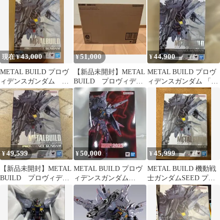
43,000
51,000
44,900
現在 ¥
¥
¥
METAL BUILD プロヴ
【新品未開封】METAL
METAL BUILD プロヴ
ィデンスガンダム メ
BUILD プロヴィデン
ィデンスガンダム 「機
タルビルド
スガンダム メタルビ
動戦士ガンダムSEED」
ルド
49,599
50,000
45,999
¥
¥
¥
【新品未開封】METAL
METAL BUILD プロヴ
METAL BUILD 機動戦
BUILD プロヴィデン
ィデンスガンダム
士ガンダムSEED プロ
スガンダム メタルビ
CLIMAX BATTLEVer
ヴィデンスガンダム
ルド