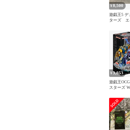
8,500
¥
遊戯王5 
ターズ エ
3,653
¥
遊戯王OC
スターズ W
PREMIERE 
BOX