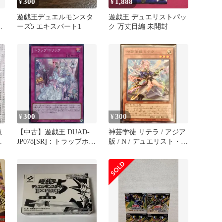
300
1,888
¥
¥
遊戯王デュエルモンスタ
遊戯王 デュエリストパッ
ュ
ーズ5 エキスパート1
ク 万丈目編 未開封
ッ
ー
300
300
¥
¥
版
【中古】遊戯王 DUAD-
神芸学徒 リテラ / アジア
ュ
JP078[SR]：トラップホリ
版 / N / デュエリスト・ア
ック
ドバンス [DUELIST
ADVANCE] / DUAD-
JP011 / ID:97434754