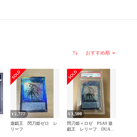
並び替え
2,777
3,500
¥
¥
遊戯王 閃刀姫ゼロ レ
閃刀姫＝ロゼ PSA9 遊
リーフ
戯王 レリーフ DUAD-
JP049