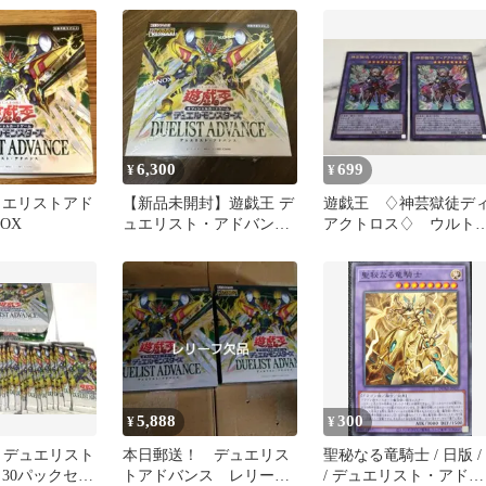
6,300
699
¥
¥
ュエリストアド
【新品未開封】遊戯王 デ
遊戯王 ♢神芸獄徒デ
OX
ュエリスト・アドバンス
アクトロス♢ ウルト
シュリンク付き ボック
ラ デュエリストアド
ス
ンス
5,888
300
¥
¥
G デュエリスト
本日郵送！ デュエリス
聖秘なる竜騎士 / 日版 / 
 30パックセッ
トアドバンス レリーフ
/ デュエリスト・アドバ