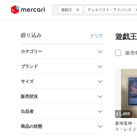
ンツにスキップ
遊戯王
デュエリスト・アドバンス
絞り込み
遊戯王
クリア
カテゴリー
販売
ブランド
サイズ
販売状況
出品者
1,499
¥
蒼海竜神－
商品の状態
ス・レイジ
ックシーク