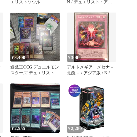
エリストソウル
N / デュエリスト・アド
バンス [DUELIST
ADVANCE] / DUAD-
JP041 / ID:15123983
3,400
300
¥
¥
ー
遊戯王OCG デュエルモン
アルトメギア・メセナ－
スターズ デュエリストア
覚醒－ / アジア版 / N / デ
り
ドバンス開封済 1box分
ュエリスト・アドバンス
[DUELIST ADVANCE] /
DUAD-JP075 /
ID:23599634
2,555
2,280
¥
¥