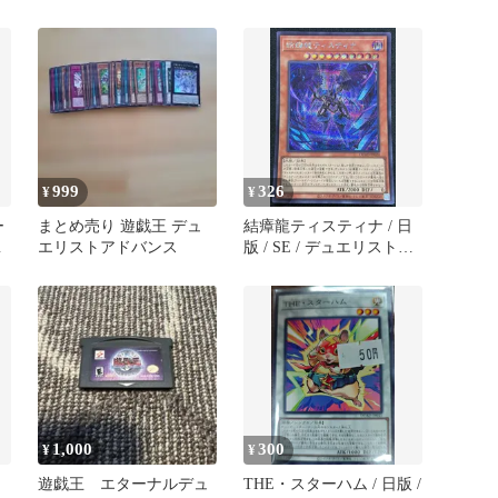
ターズ
ックシークレットレア
999
326
¥
¥
ー
まとめ売り 遊戯王 デュ
結瘴龍ティスティナ / 日
ア
エリストアドバンス
版 / SE / デュエリスト・
ア
アドバンス [DUELIST
ADVANCE] / DUAD-
JP020 / ID:30373970
1,000
300
¥
¥
遊戯王 エターナルデュ
THE・スターハム / 日版 /