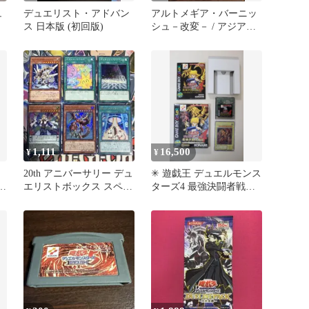
ュ
デュエリスト・アドバン
アルトメギア・バーニッ
ス 日本版 (初回版)
シュ－改変－ / アジア版 /
N / デュエリスト・アド
バンス [DUELIST
ADVANCE] / DUAD-
JP058 / ID:74011784
1,111
16,500
¥
¥
20th アニバーサリー デュ
✳︎ 遊戯王 デュエルモンス
ペ
エリストボックス スペシ
ターズ4 最強決闘者戦
』
ャルパック 榊遊矢 カー
ソフト(カード付き)
ド