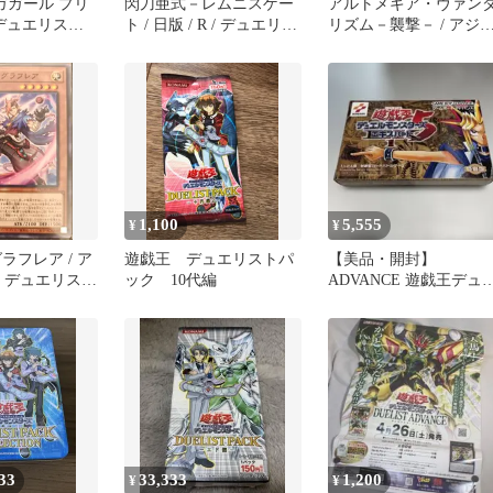
ガガガール プリ
閃刀亜式－レムニスゲー
アルトメギア・ヴァン
 デュエリス
ト / 日版 / R / デュエリス
リズム－襲撃－ / アジ
ンス ＋１アシ
ト・アドバンス
版 / N / デュエリスト・
UAD-JPS01
[DUELIST ADVANCE] /
ドバンス [DUELIST
71
DUAD-JP069 /
ADVANCE] / DUAD-
ID:34433770
JP057 / ID:1122030
1,100
5,555
¥
¥
ラフレア / ア
遊戯王 デュエリストパ
【美品・開封】
 / デュエリス
ック 10代編
ADVANCE 遊戯王デュ
ンス
ルモンスターズ5 エキ
ADVANCE] /
パート1
0 /
9
33
33,333
1,200
¥
¥