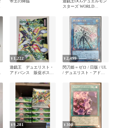
ダ
帝王の降臨
遊戯王OCGデュエルモン
ア
スターズ WORLD
ア
PREMIERE PACK 2026
BOX 新品未開封 シュリ
ンク付き
1,222
2,499
¥
¥
遊戯王 デュエリスト・
閃刀姫＝ゼロ / 日版 / UL
エ
アドバンス 販促ポスタ
/ デュエリスト・アドバ
ス
ー
ンス [DUELIST
ADVANCE] / DUAD-
JP049 / ID:76072561
9,281
300
¥
¥