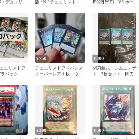
R / デュエリス
版 / N / デュエリスト・ア
JP022[PSE]：VS ホーリ
ンス
ドバンス [DUELIST
ー・スー
ADVANCE] /
ADVANCE] / DUAD-
2 /
JP029 / ID:28306253
2
750
300
¥
¥
ュエリストア
デュエリストアドバンス
閃刀亜式ーレムニスゲ
バラパック 10
スーパーレア１枚＋ウル
ト 3枚セット 閃刀姫
トラレア２枚
デッキパーツまとめ売
300
300
¥
¥