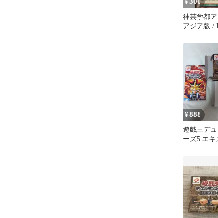
300
¥
神芸学都ア
アジア版 / 
ト・アドバ
[DUELIST 
DUAD-JP05
ID:7473332
888
¥
遊戯王デュ
ーズ5 エキ
GBA ソフ