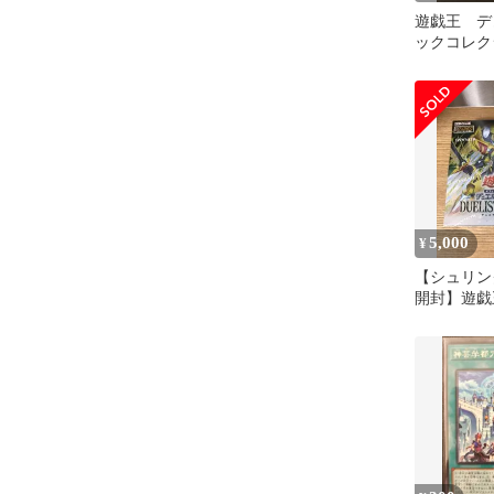
遊戯王 デ
ックコレク
封
5,000
¥
【シュリン
開封】遊戯
ト・アドバン