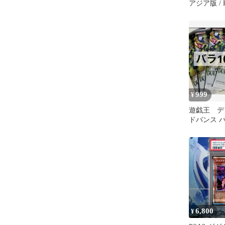
アジア版 / 
ト・アドバ
[DUELIST 
DUAD-JP01
ID:2382945
999
¥
遊戯王 デ
ドバンス 
個
6,800
¥