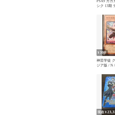
PSA9 ガ
シク 13期
ト・アドバ
ストパック D
2025 A-103
300
¥
神芸学徒 グ
ジア版 / N
ト・アドバ
[DUELIST 
DUAD-JP01
ID:6094604
23,3
現在 ¥