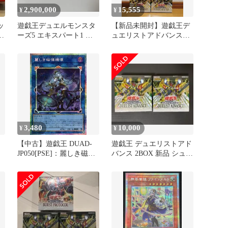
2,900,000
15,555
¥
¥
ッ
遊戯王デュエルモンスタ
【新品未開封】遊戯王デ
ス
ーズ5 エキスパート1 体
ュエリストアドバンス
験版 非売品 GBA アドバ
3BOX シュリンク付き お
ンス
まけ付き
3,480
10,000
¥
¥
【中古】遊戯王 DUAD-
遊戯王 デュエリストアド
JP050[PSE]：麗しき磁律
バンス 2BOX 新品 シュリ
機壊
ンク付き