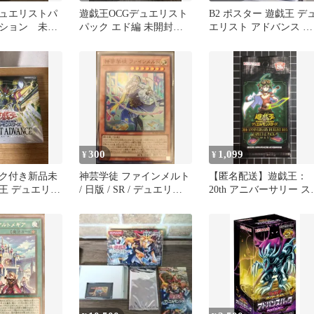
ュエリストパ
遊戯王OCGデュエリスト
B2 ポスター 遊戯王 デ
ション 未開
パック エド編 未開封
エリスト アドバンス 販
BOX
促 店頭 非売品 #2
300
1,099
¥
¥
ク付き新品未
神芸学徒 ファインメルト
【匿名配送】遊戯王：
王 デュエリス
/ 日版 / SR / デュエリス
20th アニバーサリー ス
ス BOX
ト・アドバンス
シャルパック『榊遊矢
[DUELIST ADVANCE] /
⑥
DUAD-JP009 /
ID:34541940