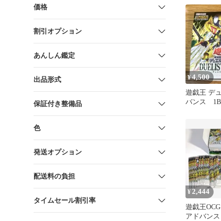
価格
割引オプション
あんしん鑑定
4,500
¥
出品形式
遊戯王 デ
バンス 1B
保証付き整備品
色
発送オプション
配送料の負担
2,444
¥
タイムセール割引率
遊戯王OC
アドバンス