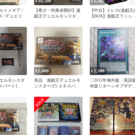
10,500
2,500
¥
¥
ルトメギア /
【希少・特典未開封】遊
【中古】トレカ(遊戯王)
R / デュエリス
戯王デュエルモンスター
【BOX】遊戯王ラッシ
ンス
ズ エキスパート3 GBA 完
デュエル アドバンスパ
ADVANCE] /
品
ク デビルズ・セレモニ
4 /
2
2,000
2,580
¥
¥
エルモンスタ
美品 遊戯王デュエルモ
◇2012年海外版・英語
スパート1
ンスターズ5 エキスパー
米版リターンオブザデ
ト
ト1 GBAソフト
エリストREDUアドバン
スゾーン