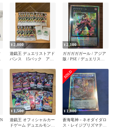
2,000
2,100
¥
¥
ィ
遊戯王 デュエリストアド
ガガガガガール / アジア
バンス 15バック アシ
版 / PSE / デュエリス
バ
ストバック2枚 未開封
ト・アドバンス
[DUELIST ADVANCE] /
DUAD-JP043 / 状態：A- /
ID:88917691
1,500
1,800
¥
¥
N
遊戯王 オフィシャルカー
蒼海竜神－ネオダイダロ
ドゲーム デュエルモンス
ス・レイジプリズマティ