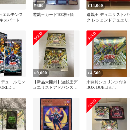
600
14,000
¥
¥
デュエルモンス
遊戯王カード100枚+箱
遊戯王 デュエリストパ
キスパート
ク レジェンドデュエリ
ト編 2種セット
9,000
4,500
¥
¥
G デュエルモン
【新品未開封】遊戯王デ
未開封シュリンク付き
ORLD
ュエリストアドバンス
BOX DUELIST
PACK 2026
2BOX シュリンク付き
ADVANCE デュエリス
ト・アドバンス 遊戯王