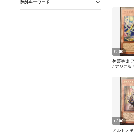
除外キーワード
ト 箱付き
300
¥
神芸学徒 
/ アジア版 /
リスト・ア
[DUELIST 
DUAD-JP00
ID:3454194
300
¥
アルトメギ