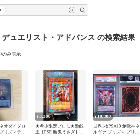
 デュエリスト・アドバンス の検索結果
中のみ表示
3,300
19,800
¥
¥
ネオダイダロ
★希少限定プロモ★遊戯
世界1枚PSA10 創獄神ネ
プリズマティ
王【PSE 幽鬼うさぎ】デ
ルヴァ プリズマ プリシ
レットレア
ュエリストアドバンス
ク アルトメギア 遊戯王