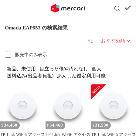
Omada EAP653 の検索結果
並び替え
販売中のみ表示
新品、未使用
目立った傷や汚れなし
個人
送料込み(出品者負担)
あんしん鑑定利用可能
34,460
34,460
31,590
¥
¥
¥
TP-Link WiFi6 アクセス
TP-Link WiFi6 アクセス
TP-Link WiFi6 アクセス