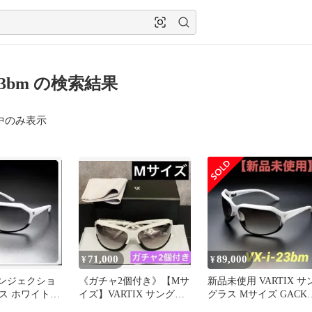
-23bm の検索結果
中のみ表示
71,000
89,000
¥
¥
 インジェクショ
《ガチャ2個付き》【Mサ
新品未使用 VARTIX サ
ス ホワイト＆
イズ】VARTIX サングラ
グラス Mサイズ GACK
-I-25BM
ス バイカラー GACKT
着用VX-i-23bm