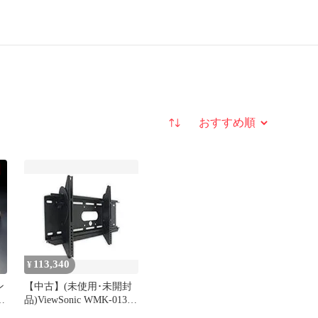
並び替え
113,340
¥
ン
【中古】(未使用･未開封
T
品)ViewSonic WMK-013
??????? 27~50???????????