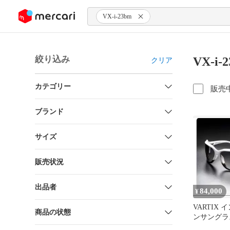
ンツにスキップ
VX-i-23bm
絞り込み
VX-i
クリア
カテゴリー
販売
ブランド
サイズ
販売状況
出品者
84,000
¥
VARTIX
商品の状態
ンサングラ
ブラック VX