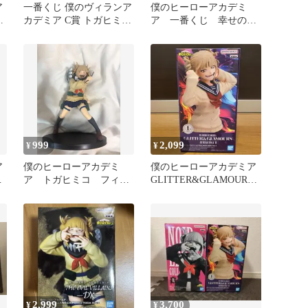
ア
一番くじ 僕のヴィランア
僕のヒーローアカデミ
カデミア C賞 トガヒミコ
ア 一番くじ 幸せの上
フィギュア
に B賞 トガヒミコ フ
ィギュア
999
2,099
¥
¥
ア
僕のヒーローアカデミ
僕のヒーローアカデミア
ガ
ア トガヒミコ フィギ
GLITTER&GLAMOURS
ュア
トガヒミコ
2,999
3,700
¥
¥