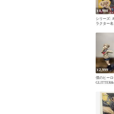
8,900
¥
シリーズ: A
ラクター名
スケール: 1
2,999
¥
僕のヒーロ
GLITTER
トガヒミコ