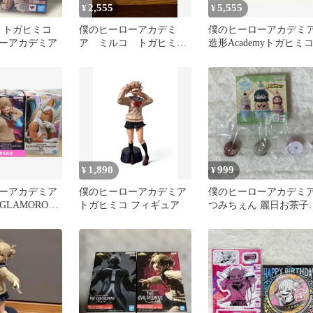
2,555
5,555
¥
¥
arts トガヒミコ
僕のヒーローアカデミ
僕のヒーローアカデミ
ーアカデミア
ア ミルコ トガヒミ
造形Academyトガヒミ
コ フィギュア 新品未
開封
1,890
999
¥
¥
ーアカデミア
僕のヒーローアカデミア
僕のヒーローアカデミ
&GLAMOROUS
トガヒミコ フィギュア
つみちぇん 麗日お茶子
コ ミルコ
ガヒミコ