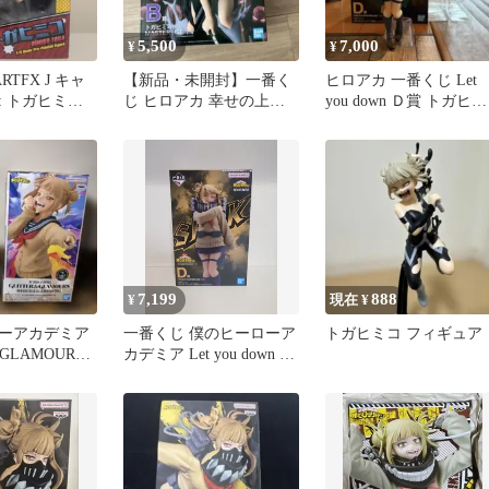
5,500
7,000
¥
¥
RTFX J キャ
【新品・未開封】一番く
ヒロアカ 一番くじ Let
: トガヒミコ
じ ヒロアカ 幸せの上に
you down Ｄ賞 トガヒミ
/8
B賞 トガヒミコ フィギュ
コ
ア
7,199
888
¥
現在 ¥
ーアカデミア
一番くじ 僕のヒーローア
トガヒミコ フィギュア
&GLAMOURS
カデミア Let you down D
賞 トガヒミコ