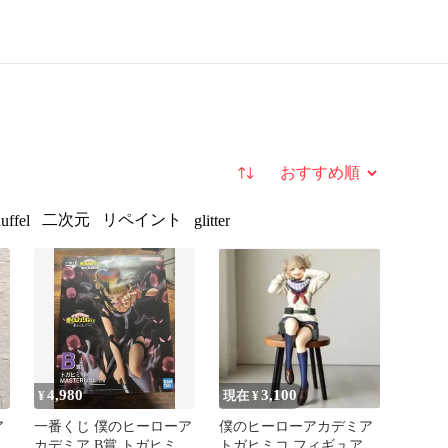
並び替え
二次元
リペイント
uffel
glitter
4,980
3,100
¥
現在 ¥
ア
一番くじ 僕のヒーローア
僕のヒーローアカデミア
カデミア B賞 トガヒミコ
トガヒミコ フィギュア