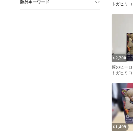
除外キーワード
トガヒミコ
2,200
¥
僕のヒーロ
トガヒミコ
GLITTER
1,499
¥