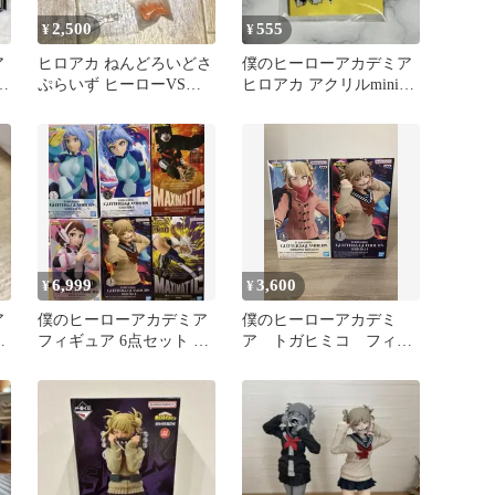
2,500
555
¥
¥
ア
ヒロアカ ねんどろいどさ
僕のヒーローアカデミア
ー
ぷらいず ヒーローVS敵
ヒロアカ アクリルminiフ
ミ
編 トガヒミコ パーツ付
ィギュア 幼少期 トガ②
き
6,999
3,600
¥
¥
ア
僕のヒーローアカデミア
僕のヒーローアカデミ
フィギュア 6点セット ま
ア トガヒミコ フィギ
とめ売り
ュア2セット