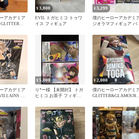
3,800
3,299
¥
¥
ーアカデミア
EVIL トガヒミコ トゥワ
僕のヒーローアカデミ
GLITTER
イス フィギュア
ジオラマフィギュア バ
OUSフィギュア
スデー缶バッジ トガヒ
コ
5,000
2,000
¥
¥
ーアカデミア
り*ー様 【未開封】 トガ
僕のヒーローアカデミ
VILLAINS DX
ヒミコ お茶子 フィギュ
GLITTER&GLAMOURS
ア
トガヒミコ