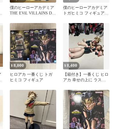
僕のヒーローアカデミア
僕のヒーローアカデミア
オ
THE EViL VILLAINS DX
トガヒミコ フィギュア 2
トガヒミコ Ⅲ
体セット
8,000
8,400
¥
¥
ア
ヒロアカ 一番くじ トガ
【箱付き】一番くじ ヒロ
ヒミコ フィギュア
アカ 幸せの上に ラスト
ガ
ワン賞 お茶子 トガヒミ
コ