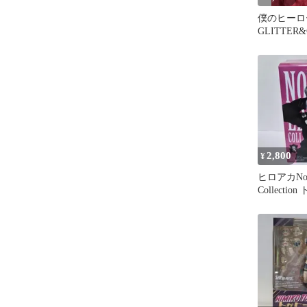
僕のヒーロ
GLITTER
トガヒミコ
2,800
¥
ヒロアカNoir
Collecti
ィギュア