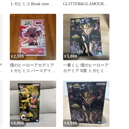
トガヒミコ Break time
GLITTER&GLAMOURS
collection
トガヒミコ
2,555
5,000
¥
¥
ア
僕のヒーローアカデミア
一番くじ 僕のヒーローア
コ
トガヒミコ バースデイ
カデミア B賞 トガヒミコ
名場面ジオラマフィギュ
MASTERLISE
ア
6,000
4,999
¥
¥