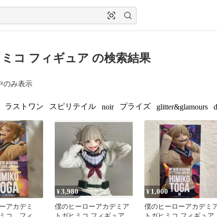
ミコ フィギュア の検索結果
中のみ表示
ラストワン
スピリテイル
プライズ
noir
glitter&glamours
d
3,980
1,000
¥
¥
ーアカデミ
僕のヒーローアカデミア
僕のヒーローアカデミ
ミコ フィギ
トガヒミコ フィギュア
トガヒミコ フィギュア