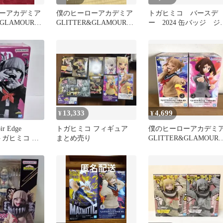
ーアカデミア
僕のヒーローアカデミア
トガヒミコ バースデ
&GLAMOURS
GLITTER&GLAMOURS
ー 2024 缶バッジ ジ
Ⅱ
トガヒミコ II
ラマフィギュア
13,333
4,699
¥
¥
 Edge
トガヒミコ フィギュア
僕のヒーローアカデミ
on トガヒミコ フ
まとめ売り
GLITTER&GLAMOURS
フィギュアお茶子&ト