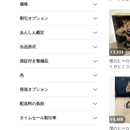
価格
ュア
割引オプション
あんしん鑑定
出品形式
3,333
¥
保証付き整備品
僕のヒーロ
トガヒミコ
THE EVIL
色
発送オプション
配送料の負担
タイムセール割引率
4,488
¥
僕のヒーロ