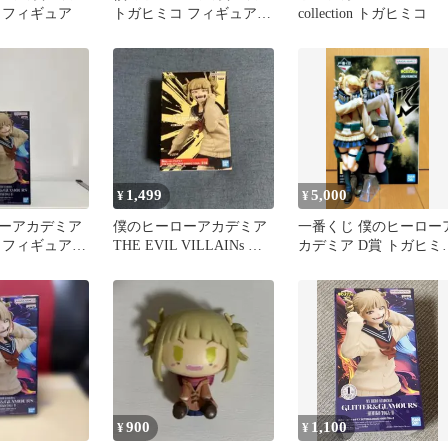
 フィギュア
トガヒミコ フィギュア 2
collection トガヒミコ
種セット
1,499
5,000
¥
¥
ーアカデミア
僕のヒーローアカデミア
一番くじ 僕のヒーロー
 フィギュア
THE EVIL VILLAINs ト
カデミア D賞 トガヒミ
&GLAMOURS
ガヒミコ
MASTERLISE
900
1,100
¥
¥