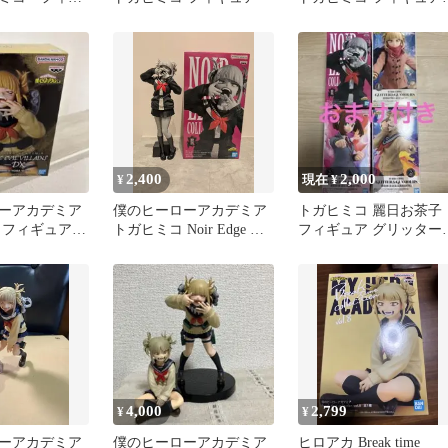
GLITTER&GLAMOURS
2,400
2,000
¥
現在 ¥
ーアカデミア
僕のヒーローアカデミア
トガヒミコ 麗日お茶子
 フィギュア
トガヒミコ Noir Edge フ
フィギュア グリッター
ィギュア
ラマラス
4,000
2,799
¥
¥
ーアカデミア
僕のヒーローアカデミア
ヒロアカ Break time