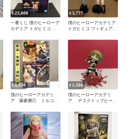
23,000
3,777
¥
¥
一番くじ 僕のヒーローア
僕のヒーローアカデミア
カデミア トガヒミコ ラ
トガヒミコ フィギュア
ストワン賞 未開封品
まとめ売り
4,930
1,580
¥
¥
僕のヒーローアカデミ
僕のヒーローアカデミ
ア 爆豪勝己 ミルコ
ア デスクトップヒーロ
トガヒミコ イレイザー
ーズ トガヒミコ フ
ヘッド ４種
ィギュア