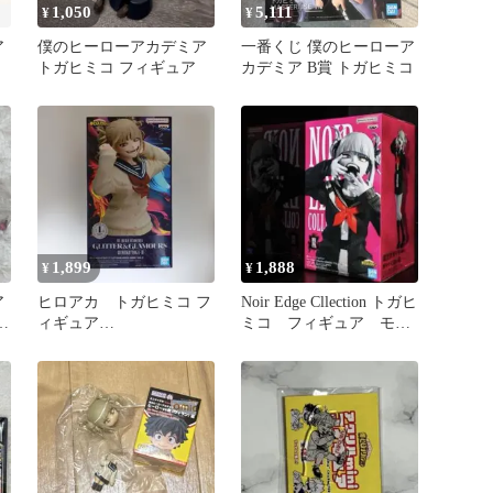
1,050
5,111
¥
¥
ア
僕のヒーローアカデミア
一番くじ 僕のヒーローア
コ
トガヒミコ フィギュア
カデミア B賞 トガヒミコ
1,899
1,888
¥
¥
ア
ヒロアカ トガヒミコ フ
Noir Edge Cllection トガヒ
ト
ィギュア
ミコ フィギュア モノ
GLITTER&GLAMOURS
クロ
梱包袋発送