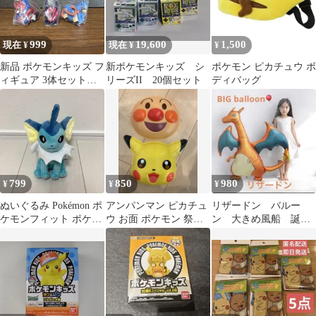
999
19,600
1,500
現在 ¥
現在 ¥
¥
新品 ポケモンキッズ フ
新ポケモンキッズ シ
ポケモン ピカチュウ ボ
ィギュア 3体セット
リーズII 20個セット
ディバッグ
ザシアン ザマゼンタ ム
ゲンダイナ
799
850
980
¥
¥
¥
ぬいぐるみ Pokémon ポ
アンパンマン ピカチュ
リザードン バルー
ケモンフィット ポケモ
ウ お面 ポケモン 祭り
ン 大きめ風船 誕生
ンセンター シャワーズ
用品
日バルーン 恐竜 ド
ラゴン 風船 ポケモ
ン