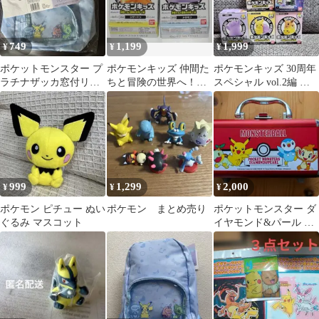
749
1,199
1,999
¥
¥
¥
ポケットモンスター プ
ポケモンキッズ 仲間た
ポケモンキッズ 30周年
ラチナザッカ窓付リュ
ちと冒険の世界へ！編
スペシャル vol.2編 ピ
ック
リザードン メタモ
カチュウ メタモン イー
ン 2セット
ブイ
999
1,299
2,000
¥
¥
¥
ポケモン ピチュー ぬい
ポケモン まとめ売り
ポケットモンスター ダ
ぐるみ マスコット
イヤモンド&パール ア
ルミケース