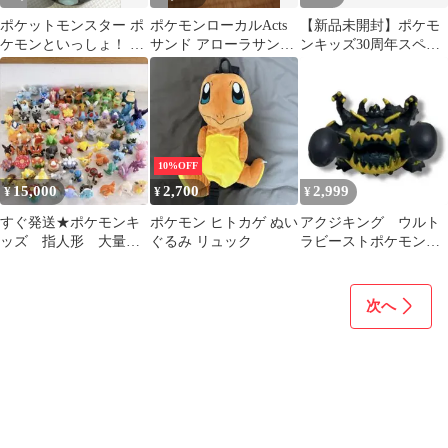
ポケットモンスター ポ
ポケモンローカルActs
【新品未開封】ポケモ
ケモンといっしょ！ お
サンド アローラサンド
ンキッズ30周年スペシ
もちゃ モンスターボー
マスコット
ャルvol.2編 2個セット
ル
10%OFF
15,000
2,700
2,999
¥
¥
¥
すぐ発送★ポケモンキ
ポケモン ヒトカゲ ぬい
アクジキング ウルト
ッズ 指人形 大量
ぐるみ リュック
ラビーストポケモンゲ
レトロ まとめ売り
ットコレクションズ
メレメレ島の大冒険
次へ