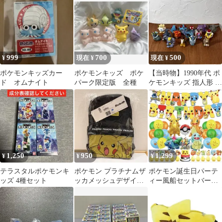
999
700
500
¥
現在 ¥
現在 ¥
ポケモンキッズカー
ポケモンキッズ ポケ
【当時物】1990年代 ポ
ド オムナイト
パーク限定版 全種
ケモンキッズ 指人形 16
体セット 初代 レトロ
希少
1,250
950
1,299
¥
¥
¥
テラスタルポケモンキ
ポケモン プラチナムザ
ポケモン誕生日パーテ
ッズ 4種セット
ッカメッシュデザイン
ィー風船セットバース
リュック ピカチュウ
デーガーランドバルー
ンキャラクター