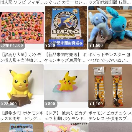
指人形 ソフビ フィギュ
ふぐっと カラーセレク
ッズ初代復刻版 12個入
ア
ションぬいぐるみgreen
りBOX 2018年
カプサイジ
4,100
580
1,600
現在 ¥
¥
¥
【訳あり大量】ポケモ
【新品未開封発送】 ポ
ポケットモンスター ほ
ン指人形＋当時物デジ
ケモンキッズ30周年ス
ぺぴたでっかいぬいぐ
モン 他90体以上（記名
ペシャル/メガギャラド
るみ ミズゴロウ もふ
あり )
ス
ぐっとミニリュウ
28,000
800
1,100
¥
¥
¥
【超希少‼️】ポケモンキ
【レア】 波乗りピカチ
ポケモン ピカチュウ ス
ッズ10周年 ビッグピ
ュウ 初期 ポケモンキッ
テンレス 子供用スプー
カチュウ
ズ ソフビ BANDAI
ン＆フォークセット