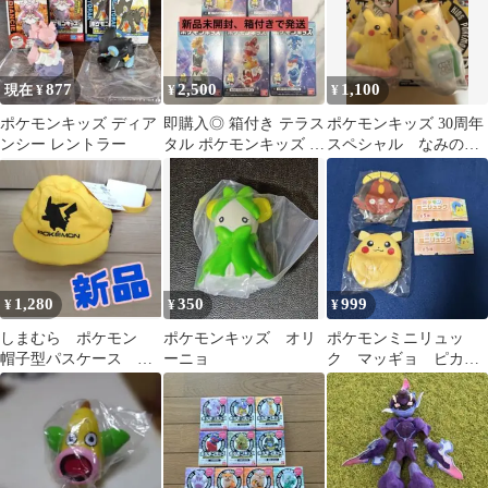
877
2,500
1,100
現在 ¥
¥
¥
ポケモンキッズ ディア
即購入◎ 箱付き テラス
ポケモンキッズ 30周年
ンシー レントラー
タル ポケモンキッズ ピ
スペシャル なみのり
カチュウなし 5種セッ
ピカチュウ お祝いピ
ト 新品
カチュウ
1,280
350
999
¥
¥
¥
しまむら ポケモン
ポケモンキッズ オリ
ポケモンミニリュッ
帽子型パスケース ピ
ーニョ
ク マッギョ ピカチ
カチュウ
ュウ まとめ売り