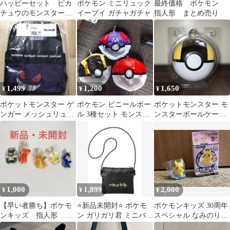
ハッピーセット ピカ
ポケモン ミニリュック
最終価格 ポケモン
チュウのモンスターボ
イーブイ ガチャガチャ
指人形 まとめ売り
ールローラー 箱破れ
あり
1,499
1,200
1,650
¥
¥
¥
ポケットモンスター ゲ
ポケモン ビニールボー
ポケットモンスター モ
ンガー メッシュリュッ
ル 3種セット モンスタ
ンスターボールケース
ク
ーボール
トートバッグ入り
1,000
1,899
2,000
¥
¥
¥
【早い者勝ち】ポケモ
⭐️新品未開封⭐️ ポケモ
ポケモンキッズ 30周年
ンキッズ 指人形 新
ン ガリガリ君 ミニバッ
スペシャル なみのりピ
品5体セット
グ 非売品 当選品
カチュウ 青サーフボー