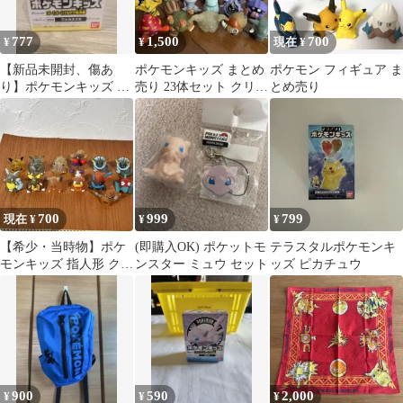
777
1,500
700
¥
¥
現在 ¥
【新品未開封、傷あ
ポケモンキッズ まとめ
ポケモン フィギュア ま
り】ポケモンキッズ ワ
売り 23体セット クリア
とめ売り
ッカネズミ
あり
700
999
799
現在 ¥
¥
¥
【希少・当時物】ポケ
(即購入OK) ポケットモ
テラスタルポケモンキ
モンキッズ 指人形 クリ
ンスター ミュウ セット
ッズ ピカチュウ
ア 13体まとめ初代 レト
ロ ソフビ
900
590
2,000
¥
¥
¥