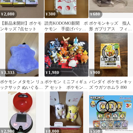
2,080
300
680
¥
¥
¥
【新品未開封】ポケモ
読売KODOMO新聞 ポ
ポケモンキッズ 指人
ンキッズ 7点セット
ケモン 手提げバッ
形 ガブリアス フィギ
グ エコバッグ
ュア
3,333
1,980
900
¥
¥
¥
ポケモン メタモン リュ
ポケモン ミニフィギュ
バンダイ ポケモンキッ
ックサック ぬいぐるみ
ア セット ポケモンキ
ズ ウガツホムラ 890
風
ッズ指人形
2,980
8,000
550
¥
¥
¥