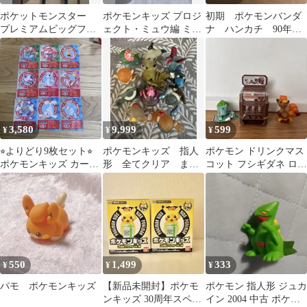
ポケットモンスター
ポケモンキッズ プロジ
初期 ポケモンバンダ
プレミアムビッグファ
ェクト・ミュウ編 ミュ
ナ ハンカチ 90年
スナー付ポケットリュ
ウ
代 でんきタイプ
ック ルカリオ
3,580
9,999
599
¥
¥
¥
⭐︎よりどり9枚セット⭐︎
ポケモンキッズ 指人
ポケモン ドリンクマス
ポケモンキッズ カー
形 全てクリア まと
コット フシギダネ ロコ
ド kidsカード
め売り
ン セット
550
1,499
333
¥
¥
¥
パモ ポケモンキッズ
【新品未開封】ポケモ
ポケモン 指人形 ジュカ
ンキッズ 30周年スペシ
イン 2004 中古 ポケモ