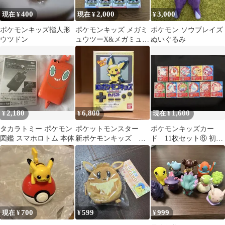
400
2,000
3,000
現在 ¥
現在 ¥
¥
ポケモンキッズ指人形
ポケモンキッズ メガミ
ポケモン ソウブレイズ
ウツドン
ュウツーX&メガミュウ
ぬいぐるみ
ツーY編 10個
2,180
6,800
1,600
¥
¥
現在 ¥
タカラトミー ポケモン
ポケットモンスター
ポケモンキッズカー
図鑑 スマホロトム 本体
新ポケモンキッズ シ
ド 11枚セット⑥ 初代
リーズII ピチュー
まとめ売り 1997
BANDAI
700
599
999
現在 ¥
¥
¥