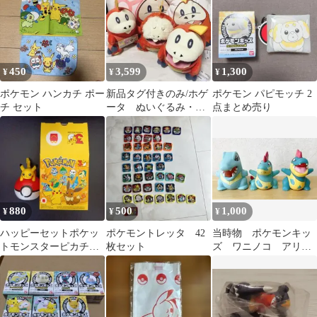
450
3,599
1,300
¥
¥
¥
ポケモン ハンカチ ポー
新品タグ付きのみ/ホゲ
ポケモン パピモッチ 2
チ セット
ータ ぬいぐるみ・ク
点まとめ売り
ッションなど5個まとめ
ポケモン
880
500
1,000
¥
¥
¥
ハッピーセットポケッ
ポケモントレッタ 42
当時物 ポケモンキッ
トモンスターピカチュ
枚セット
ズ ワニノコ アリゲ
ウのモンスターボール
イツ オーダイル
ローラー30周年