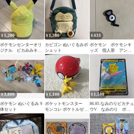
ド
1,200
1,300
433
¥
¥
¥
ポケモンセンターオリ
カビゴン ぬいぐるみポ
ポケモン ポケモンキ
ジナル ピカみみキャ
シェット
ッズ 指人形 アンノ
ップ ピカチュウ 帽子
ーン
ポケモン
3,800
1,100
1,500
¥
¥
¥
ポケモン ぬいぐるみ 9
ポケットモンスター
86.85.なみのりピカチュ
体セット
モンコレ ポケトルゼ ピ
ウV なみのり ポケ
カチュウ (モンスター
モンカード
ボール)