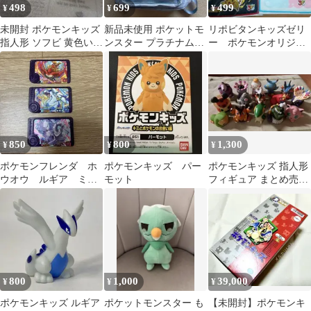
498
699
499
¥
¥
¥
未開封 ポケモンキッズ
新品未使用 ポケットモ
リポビタンキッズゼリ
指人形 ソフビ 黄色いル
ンスター プラチナムザ
ー ポケモンオリジナ
カリオ
ッカ窓付リュック ブ
ルハンドタオル2種＆バ
ルー
ッグ
850
800
1,300
¥
¥
¥
ポケモンフレンダ ホ
ポケモンキッズ パー
ポケモンキッズ 指人形
ウオウ ルギア ミュ
モット
フィギュア まとめ売り
ウツー
15体セット
800
1,000
39,000
¥
¥
¥
ポケモンキッズ ルギア
ポケットモンスター も
【未開封】ポケモンキ