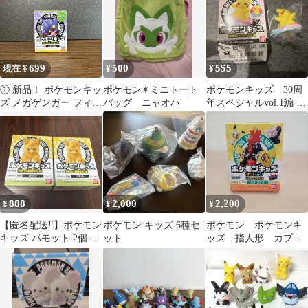
699
500
555
現在 ¥
¥
¥
① 新品！ ポケモンキッ
ポケモン✴︎ミニトート
ポケモンキッズ 30周
ズ メガゲンガー フィギ
バッグ ニャオハ
年スペシャルvol.1編 な
ュア
みのりピカチュウ
888
2,000
2,200
¥
¥
¥
【匿名配送‼️】ポケモン
ポケモン キッズ 6種セ
ポケモン ポケモンキ
キッズ パモット 2個セ
ット
ッズ 指人形 カプ・
ット
コケコ