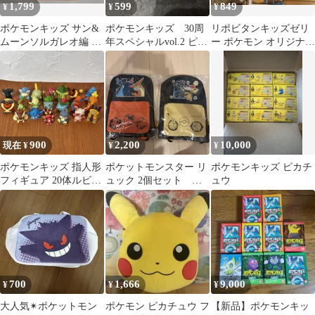
1,799
599
849
¥
¥
¥
ポケモンキッズ サン&
ポケモンキッズ 30周
リポビタンキッズゼリ
ムーンソルガレオ編 指
年スペシャルvol.2 ピカ
ー ポケモン オリジナル
人形 サトシのピカチュ
チュウ&デデンネ
バッグ 5個 ピカチュウ
ウ
イーブイ
900
2,200
10,000
現在 ¥
¥
¥
ポケモンキッズ 指人形
ポケットモンスター リ
ポケモンキッズ ピカチ
フィギュア 20体ルビー
ュック 2個セット ポ
ュウ
サファイア ダイヤモン
ケモン
ド パール
700
1,666
9,000
¥
¥
¥
大人気✴︎ポケットモン
ポケモン ピカチュウ フ
【新品】ポケモンキッ