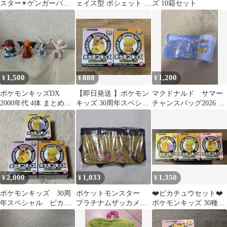
スター✴︎ゲンガーバッ
ェイス型 ポシェット バ
ズ 10箱セット
ク
ッグ プライズ
1,500
888
1,200
¥
¥
¥
ポケモンキッズDX
【即日発送 】ポケモン
マクドナルド サマー
2000年代 4体 まとめ売
キッズ 30周年スペシャ
チャンスバッグ2026 ポ
り
ル vol.2編 2種セット
ケモン
2,000
1,033
1,350
¥
¥
¥
ポケモンキッズ 30周
ポケットモンスター
❤️ピカチュウセット❤️
年スペシャル ピカチ
プラチナムザッカメッ
ポケモンキッズ 30種ス
ュウ イーブイ メタ
シュデザインリュッ
ペシャルセット vol.2
モン デデンネ
ク ピカチュウ
新品