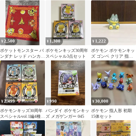
ャル 30周年お祝いピカ
ンキッズ ソフビ フィギ
チュウ×2
ュア
2,500
1,300
1,222
¥
¥
¥
ポケットモンスター バ
ポケモンキッズ30周年
ポケモン ポケモンキッ
ンダナ レッド ハンカチ
スペシャル3点セット
ズ ゴンベ クリア 指人
初期ポケモン 電気タイ
形
プ
2,499
990
30,000
¥
¥
¥
ポケモンキッズ30周年
バンダイ ポケモンキッ
ポケモン 指人形 初期
スペシャルvol.1編4種セ
ズ メガゲンガー 045
15体セット
ット