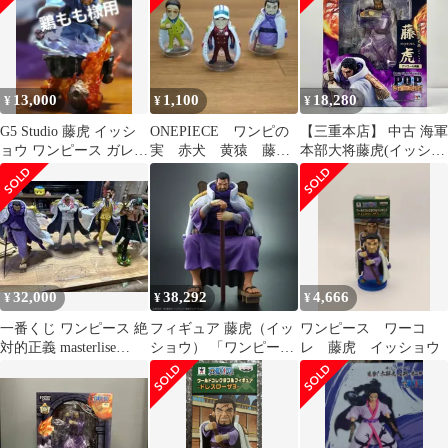
13,000
1,100
18,280
¥
¥
¥
G5 Studio 藤虎 イッシ
ONEPIECE ワンピの
【三重本店】 中古 海軍
ョウ ワンピース ガレー
実 赤犬 黄猿 藤
本部大将藤虎(イッショ
ジキット 美品
虎 海軍大将 元帥
ウ)「ワンピース」エク
ワンピース
セレントモデル
P.O.P’SailingAgain’【再
販】
32,000
38,292
4,666
¥
¥
¥
一番くじ ワンピース 絶
フィギュア 藤虎（イッ
ワンピース ワーコ
対的正義 masterlise
ショウ） 「ワンピー
レ 藤虎 イッショウ
expiece 4体
ス」 ワンピースアーカ
イブコレクション プレ
ミアムバンダイ限定
【14日以内発送】