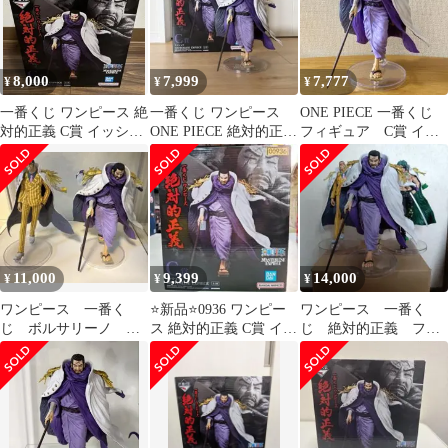
8,000
7,999
7,777
¥
¥
¥
一番くじ ワンピース 絶
一番くじ ワンピース
ONE PIECE 一番くじ
対的正義 C賞 イッショ
ONE PIECE 絶対的正義
フィギュア C賞 イッ
ウ
C賞 イッショウ 藤虎
ショウ
11,000
9,399
14,000
¥
¥
¥
ワンピース 一番く
⭐新品⭐0936 ワンピー
ワンピース 一番く
じ ボルサリーノ イ
ス 絶対的正義 C賞 イッ
じ 絶対的正義 フィ
ッショウ 箱付き
ショウ 藤虎
ギュア ボルサリー
ノ イッショウ アラ
マキ