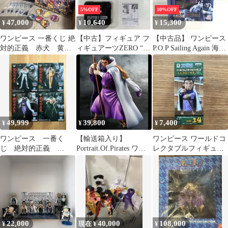
5%OFF
10%OFF
47,000
10,640
15,300
¥
¥
¥
ワンピース 一番くじ 絶
【中古】フィギュア フ
【中古品】 ワンピース
対的正義 赤犬 黄
ィギュアーツZERO “藤
P.O.P Sailing Again 海軍
猿 藤虎 緑牛 4体コ
虎”イッショウ 「ワン
本部大将 藤虎 【イッシ
ンプセット
ピース」 魂ウェブ商店
ョウ】 フィギュア 箱日
限定
焼けあり 【047-260226-
ky-01-fuzh】
49,999
39,800
7,400
¥
¥
¥
ワンピース 一番く
【輸送箱入り】
ワンピース ワールドコ
じ 絶対的正義
Portrait.Of.Pirates ワン
レクタブルフィギュア
ABCD フィギュア コ
ピース”Sailing Again”
ドレスローザ3 藤虎 イ
ンプ
海軍本部大将 藤虎 【イ
ツショウ
ッショウ】 (アンコー
ル再販) POP
22,000
40,000
108,000
¥
現在 ¥
¥