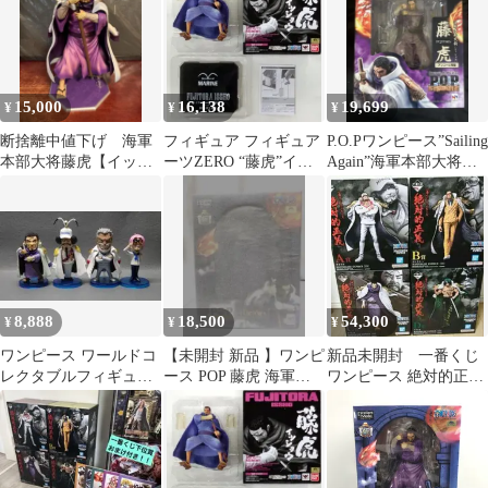
15,000
16,138
19,699
¥
¥
¥
断捨離中値下げ 海軍
フィギュア フィギュア
P.O.Pワンピース”Sailing
本部大将藤虎【イッシ
ーツZERO “藤虎”イッ
Again”海軍本部大将藤
ョウ】
ショウ 「ワンピース」
虎【イッショウ】
魂ウェブ商店限定【10
日以内発送】
8,888
18,500
54,300
¥
¥
¥
ワンピース ワールドコ
【未開封 新品 】ワンピ
新品未開封 一番くじ
レクタブルフィギュア
ース POP 藤虎 海軍大
ワンピース 絶対的正義
海軍 藤虎 ガープ セン
将イッショウ フィギ
フィギュア
ゴク コビィ
ュア