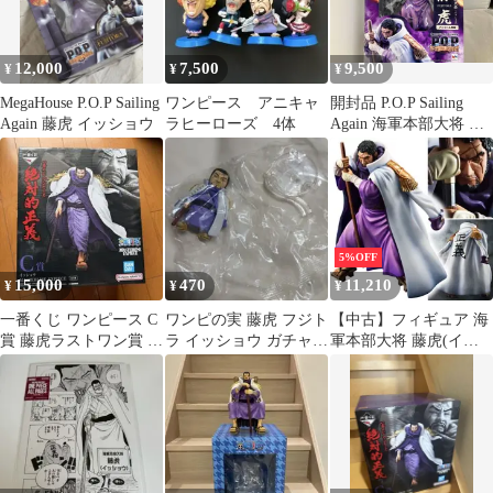
12,000
7,500
9,500
¥
¥
¥
MegaHouse P.O.P Sailing
ワンピース アニキャ
開封品 P.O.P Sailing
Again 藤虎 イッショウ
ラヒーローズ 4体
Again 海軍本部大将 藤
虎【イッショウ】 (ア
ンコール再販) ONE
PIECE/P.O.Pシリーズ
フィギュア
5%OFF
15,000
470
11,210
¥
¥
¥
一番くじ ワンピース C
ワンピの実 藤虎 フジト
【中古】フィギュア 海
賞 藤虎ラストワン賞 ア
ラ イッショウ ガチャ
軍本部大将 藤虎(イッ
ラマキ
フィギュア 海軍大将
ショウ) 「ワンピー
ス」 エクセレントモデ
ル Portrait.Of.Pirates ワ
ンピース ’Sailing Again’