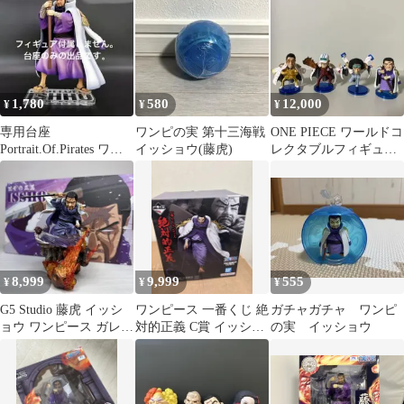
無し
1,780
580
12,000
¥
¥
¥
専用台座
ワンピの実 第十三海戦
ONE PIECE ワールドコ
Portrait.Of.Pirates ワン
イッショウ(藤虎)
レクタブルフィギュ
ピース 藤虎 イッショウ
ア 青雉 黄猿 赤
犬 藤虎
8,999
9,999
555
¥
¥
¥
G5 Studio 藤虎 イッシ
ワンピース 一番くじ 絶
ガチャガチャ ワンピ
ョウ ワンピース ガレー
対的正義 C賞 イッショ
の実 イッショウ
ジキット
ウ 藤虎 6600