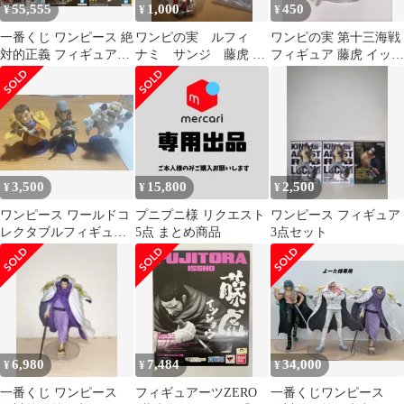
55,555
1,000
450
¥
¥
¥
一番くじ ワンピース 絶
ワンピの実 ルフィ
ワンピの実 第十三海戦
対的正義 フィギュア＆
ナミ サンジ 藤虎 戦
フィギュア 藤虎 イッシ
伝説の英雄 B賞 ガープ
桃丸 ウープ・スラッ
ョウ
プ まとめ売り
3,500
15,800
2,500
¥
¥
¥
ワンピース ワールドコ
プニプニ様 リクエスト
ワンピース フィギュア
レクタブルフィギュア
5点 まとめ商品
3点セット
3体セット
6,980
7,484
34,000
¥
¥
¥
一番くじ ワンピース
フィギュアーツZERO
一番くじワンピース