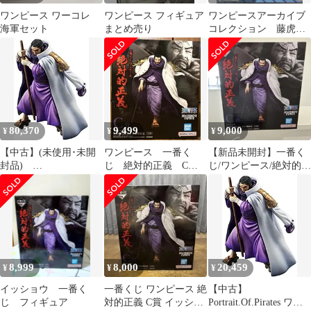
ワンピース ワーコレ
ワンピース フィギュア
ワンピースアーカイブ
海軍セット
まとめ売り
コレクション 藤虎
イッショウ フィギュ
ア 海軍 プレックス
80,370
9,499
9,000
¥
¥
¥
【中古】(未使用･未開
ワンピース 一番く
【新品未開封】一番く
封品)
じ 絶対的正義 C
じ/ワンピース/絶対的正
Portrait.Of.Pirates ワン
賞 藤虎 フィギュ
義/C賞/イッショウ/藤虎
ピース Sailing Again 海
ア 新品未開封
軍本部大将 藤虎【イッ
ショウ】 f4u0baa
8,999
8,000
20,459
¥
¥
¥
イッショウ 一番く
一番くじ ワンピース 絶
【中古】
じ フィギュア
対的正義 C賞 イッショ
Portrait.Of.Pirates ワン