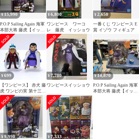
15,990
6,800
2,650
¥
¥
¥
P.O.P Sailing Again 海軍
ワンピース ワーコ
一番くじ ワンピース E
本部大将 藤虎【イッシ
レ 藤虎 イッショウ
賞 イゾウ フィギュア
ョウ】 ワンピー
ス/P.O.Pシリーズ
699
7,700
14,870
¥
¥
¥
【ワンピース】 赤犬 藤
ワンピースイッショウ
P.O.P Sailing Again 海軍
虎 ワンピの実 第十三海
本部大将 藤虎【イッシ
戦 フィギュア 2個セッ
ョウ】 ワンピー
ト
ス/P.O.Pシリーズ
9,990
7,333
¥
¥