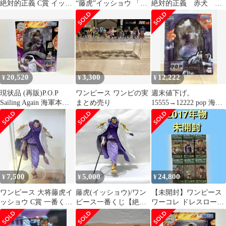
絶対的正義 C賞 イッシ
“藤虎”イッショウ 「ワ
絶対的正義 赤犬 藤
ョウ 藤虎 開封品 箱
ンピース」
虎 緑牛 海軍３体セ
無し
ット
20,520
3,300
12,222
¥
¥
¥
現状品 (再販)P.O.P
ワンピース ワンピの実
週末値下げ。
Sailing Again 海軍本部
まとめ売り
15555→12222 pop 海軍
大将 藤虎【イッショ
本部大将 藤虎 イッショ
ウ】 (アンコール再販)
ウ 初版
ワンピース
7,500
5,000
24,800
¥
¥
¥
ワンピース 大将藤虎イ
藤虎(イッショウ)/ワン
【未開封】ワンピース
ッショウ C賞 一番くじ
ピース一番くじ【絶対
ワーコレ ドレスローザ
箱有
的正義】
3 全6種 フルコンプリー
トセット