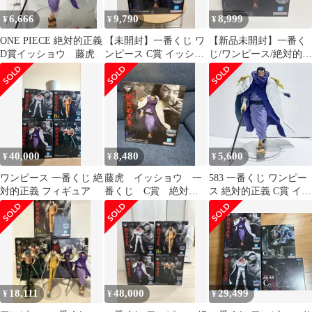
6,666
9,790
8,999
¥
¥
¥
ONE PIECE 絶対的正義
【未開封】一番くじ ワ
【新品未開封】一番く
D賞イッショウ 藤虎
ンピース C賞 イッショ
じ/ワンピース/絶対的正
ウ 藤虎 フィギュア
義/C賞/イッショウ/藤虎
40,000
8,480
5,600
¥
¥
¥
ワンピース 一番くじ 絶
藤虎 イッショウ 一
583 一番くじ ワンピー
対的正義 フィギュア
番くじ C賞 絶対的
ス 絶対的正義 C賞 イッ
正義 箱あり
ショウ フィギュア
18,111
48,000
29,499
¥
¥
¥