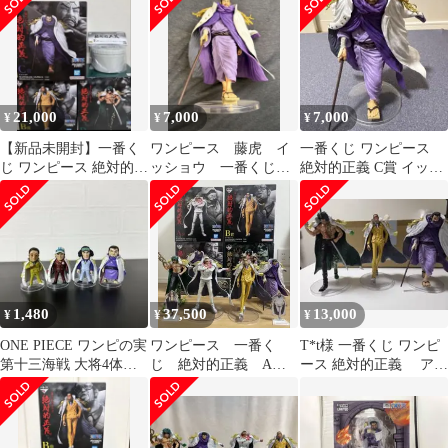
とめ売り
め売り
21,000
7,000
7,000
¥
¥
¥
【新品未開封】一番く
ワンピース 藤虎 イ
一番くじ ワンピース
じ ワンピース 絶対的正
ッショウ 一番くじ
絶対的正義 C賞 イッシ
義 大将 フィギュア ま
フィギュア C賞
ョウ 藤虎 開封品 箱
とめ売り
無し
1,480
37,500
13,000
¥
¥
¥
ONE PIECE ワンピの実
ワンピース 一番く
T*t様 一番くじ ワンピ
第十三海戦 大将4体セ
じ 絶対的正義 A
ース 絶対的正義 アラ
ット
賞 B賞 C賞 ラスト
マキ ボルサリーノ
ワン賞 4体セット
イッショ