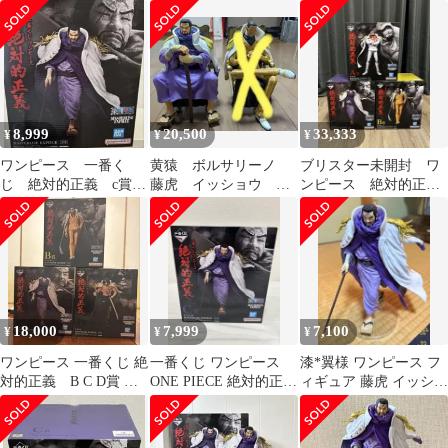
ウ 藤虎
ピース Sailing Again 海
軍本部大将 藤虎【イッ
ショウ】
8,999
20,500
33,333
¥
¥
¥
ワンピース 一番く
黄猿 ボルサリーノ
ブリスター未開封 ワ
じ 絶対的正義 c賞
藤虎 イッショウ フ
ンピース 絶対的正
イッショウ 藤虎フィ
ィギュア アーカイブ
義 サカズキ 一番く
ギュア
コレクション
じ
18,000
7,999
7,100
¥
¥
¥
ワンピース 一番くじ 絶
一番くじ ワンピース
漆*翼様 ワンピース フ
対的正義 B C D賞 黄
ONE PIECE 絶対的正義
ィギュア 藤虎 イッショ
猿 藤虎 緑牛
C賞 イッショウ 藤虎
ウ