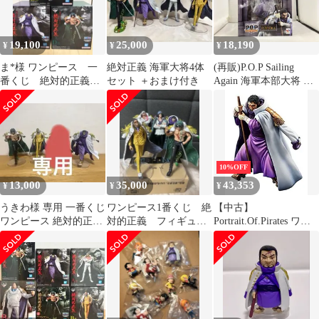
19,100
25,000
18,190
¥
¥
¥
ま*︎様 ワンピース 一
絶対正義 海軍大将4体
(再販)P.O.P Sailing
番くじ 絶対的正義
セット ＋おまけ付き
Again 海軍本部大将 藤
B賞 C賞 D賞 フィ
虎【イッショウ】 ワン
ギュア
ピｰス/P.O.Pシリｰズ
10%OFF
13,000
35,000
43,353
¥
¥
¥
うきわ様 専用 一番くじ
ワンピース1番くじ 絶
【中古】
ワンピース 絶対的正義
対的正義 フィギュア
Portrait.Of.Pirates ワン
B C D
セット
ピース”Sailing Again”
海軍本部大将 藤虎 （イ
ッショウ） (アンコー
ル再販) 1/8スケール
PVC製 塗装済み完成品
フィ