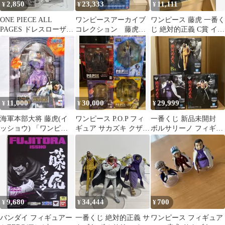
2,850
23,333
11,111
¥
¥
¥
ONE PIECE ALL
ワンピースアーカイブ
ワンピース 藤虎 一番く
PAGES ドレスローザ
コレクション 藤虎
じ 絶対的正義 C賞 イッ
藤虎（イッショウ）
イッショウ フィギュ
ショウ 698526614
ア 海軍 プレックス
11,000
30,000
29,999
¥
¥
¥
海軍本部大将 藤虎(イ
ワンピース P.O.P フィ
一番くじ 新品未開封
ッショウ) 「ワンピー
ギュア サカズキ クザン
ボルサリーノ フィギュ
ス」 エクセレントモデ
ボルサリーノ イッショ
ア イッショウ 藤虎
ル Portrait.Of.Pirates ワ
ウ
アラマキ
ンピース ’Sailing Again’
9,680
34,444
700
¥
¥
¥
バンダイ フィギュアー
一番くじ 絶対的正義 サ
ワンピース フィギュア