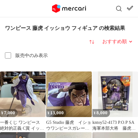
ワンピース 藤虎 イッショウ フィギュア の検索結果
並び替え
販売中のみ表示
7,000
13,000
8,000
¥
¥
¥
一番くじ ワンピース
G5 Studio 藤虎 イショ
kntoy52-4173 P.O.P SA
絶対的正義 C賞 イッシ
ウワンピースガレージ
海軍本部大将 藤虎
ョウ 藤虎 開封品 箱
キット
【イッショウ】