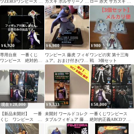
ツZERO/ワンピース 藤
カズキ ボルサリーノ イ
ロー 赤犬 サカズキ 藤
虎 イッショウ
ッショウ 赤犬 黄
虎 イッショウ 3体セッ
猿 藤虎
ト
6,920
6,980
980
¥
¥
¥
専用台座 一番くじ
ワンピース 藤虎 フィギ
ワンピの実 第十三海
ワンピース 絶対的正
ュア。おまけ付き(ワー
戦 3個セット
義 4体セット フィギ
コレ藤虎)ほかにも追加
ュア
28,000
9,333
50,000
現在 ¥
¥
¥
【新品未開封】 一番
未開封 ワールドコレク
一番くじワンピース
くじ ワンピース 絶
タブルフィギュア 藤虎
絶対的正義ABCDフィ
対的正義 4体セット
ドレスローザ3 WCF
ギュア4体