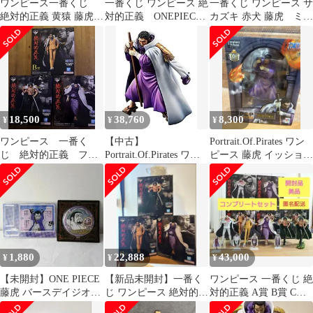
ワンピース一番くじ
一番くじ ワンピース 絶
一番くじ ワンピース サ
絶対的正義 黄猿 藤虎
対的正義 ONEPIECE
カズキ 赤犬 藤虎 ミホ
アラマキ
ABCD賞セット【未開
ーク スモーカー セ
封】
ット
18,500
38,760
8,300
¥
¥
¥
ワンピース 一番く
【中古】
Portrait.Of.Pirates ワン
じ 絶対的正義 フィ
Portrait.Of.Pirates ワン
ピース 藤虎 イッショ
ギュア 3体セット 開
ピース Sailing Again 海
ウ 初版
封品
軍本部大将 藤虎 【イッ
ショウ】 (アンコール
再販) 1/8スケール PVC
製 塗装済み完成品フィ
1,880
22,888
43,000
¥
¥
¥
【未開封】ONE PIECE
【新品未開封】一番く
ワンピース 一番くじ 絶
藤虎 バースデイジオラ
じ ワンピース 絶対的正
対的正義 A賞 B賞 C賞
マフィギュア 缶バッジ
義 大将 フィギュア ま
D賞ラストワン賞まと