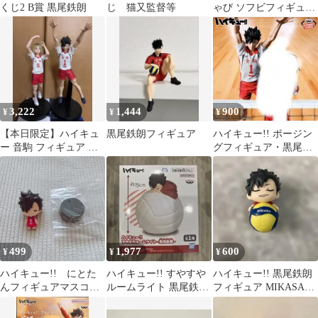
くじ2 B賞 黒尾鉄朗
じ 猫又監督等
ゃび ソフビフィギュア
黒尾鉄朗 孤爪研磨 2点
セット
3,222
1,444
900
¥
¥
¥
【本日限定】ハイキュ
黒尾鉄朗フィギュア
ハイキュー!! ポージン
ー 音駒 フィギュア ま
グフィギュア・黒尾鉄
とめ売り
朗セカンドユニフォー
ム ver箱無し
499
1,977
600
¥
¥
¥
ハイキュー!! にとた
ハイキュー!! すやすや
ハイキュー!! 黒尾鉄朗
んフィギュアマスコッ
ルームライト 黒尾鉄朗
フィギュア MIKASAボ
ト 黒尾鉄朗
③
ール