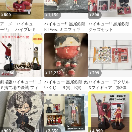
800
1,150
800
¥
¥
¥
アニメ「ハイキュ
ハイキュー!! 黒尾鉄朗
ハイキュー!! 黒尾鉄朗
ー!!」 ハイプレミア
PalVerse ミニフィギュ
グッズセット
ムフィギュア“黒尾鉄
ア
朗”
1,980
12,222
799
¥
¥
¥
劇場版ハイキュー!! ゴ
ハイキュー 黒尾鉄朗 ぬ
ハイキュー アクリル
ミ捨て場の決戦 フィギ
いくじ Ｂ賞、E賞
Xフィギュア 第2弾
ュア 2体セット
アクリルフィギュア
黒尾鉄朗
900
2,550
4,999
¥
¥
¥