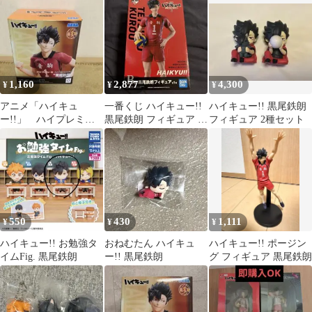
イム 黒尾鉄朗
1,160
2,877
4,300
¥
¥
¥
アニメ「ハイキュ
一番くじ ハイキュー!!
ハイキュー!! 黒尾鉄朗
ー!!」 ハイプレミア
黒尾鉄朗 フィギュア B
フィギュア 2種セット
ムフィギュア“黒尾鉄
賞
朗”
550
430
1,111
¥
¥
¥
ハイキュー!! お勉強タ
おねむたん ハイキュ
ハイキュー!! ポージン
イムFig. 黒尾鉄朗
ー!! 黒尾鉄朗
グ フィギュア 黒尾鉄朗