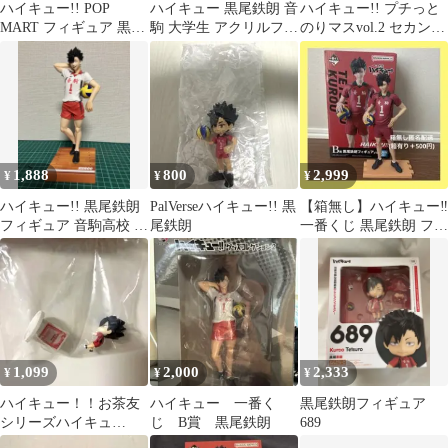
ハイキュー!! POP
ハイキュー 黒尾鉄朗 音
ハイキュー!! プチっと
MART フィギュア 黒尾
駒 大学生 アクリルフィ
のりマスvol.2 セカンド
鉄朗
ギュア ジャンプGIGA
ユニホーム 黒尾鉄朗
1,888
800
2,999
¥
¥
¥
ハイキュー!! 黒尾鉄朗
PalVerseハイキュー!! 黒
【箱無し】ハイキュー‼︎
フィギュア 音駒高校 フ
尾鉄朗
一番くじ 黒尾鉄朗 フィ
リューくじ B賞
ギュア ゴミ捨て場の決
戦2
1,099
2,000
2,333
¥
¥
¥
ハイキュー！！お茶友
ハイキュー 一番く
黒尾鉄朗フィギュア
シリーズハイキュ
じ B賞 黒尾鉄朗
689
ー！！頂のブレイクタ