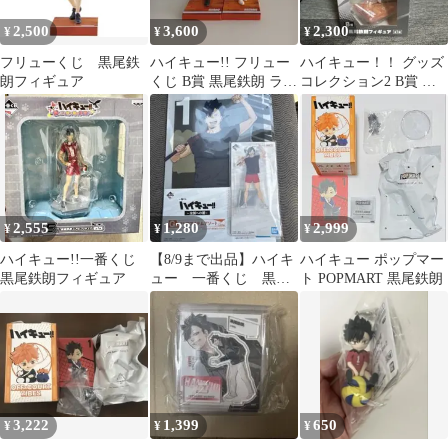
2,500
3,600
2,300
¥
¥
¥
フリューくじ 黒尾鉄
ハイキュー!! フリュー
ハイキュー！！ グッズ
朗フィギュア
くじ B賞 黒尾鉄朗 ラス
コレクション2 B賞 黒
トワン賞 孤爪研磨 セッ
尾鉄朗 フィギュア
ト
2,555
1,280
2,999
¥
¥
¥
ハイキュー!!一番くじ
【8/9まで出品】ハイキ
ハイキュー ポップマー
黒尾鉄朗フィギュア
ュー 一番くじ 黒尾
ト POPMART 黒尾鉄朗
鉄朗 E賞G賞セット
3,222
1,399
650
¥
¥
¥