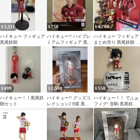
1,111
750
4,700
¥
¥
¥
ハイキュー フィギュア
ハイキュー!! ハイプレ
ハイキュー フィギュア
黒尾鉄朗
ミアムフィギュア 黒尾
まとめ売り 黒尾鉄朗 孤
鉄朗
爪研磨
499
2,500
550
¥
¥
¥
ハイキュー！！黒尾鉄
ハイキュー!! グッズコ
ハイキュー！！ でふぉ
朗セット
レクション2 B賞 黒尾
フィグ! 音駒 黒尾鉄
鉄朗 フィギュア
朗 フィギュア