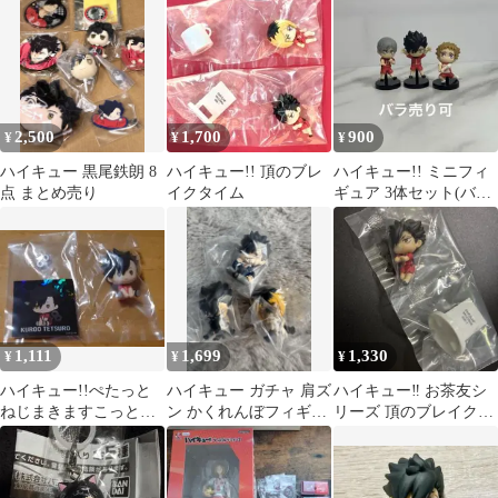
2,500
1,700
900
¥
¥
¥
ハイキュー 黒尾鉄朗 8
ハイキュー!! 頂のブレ
ハイキュー!! ミニフィ
点 まとめ売り
イクタイム
ギュア 3体セット(バラ
売り可)
1,111
1,699
1,330
¥
¥
¥
ハイキュー!!ぺたっと
ハイキュー ガチャ 肩ズ
ハイキュー‼︎ お茶友シ
ねじまきますこっと
ン かくれんぼフィギュ
リーズ 頂のブレイクタ
vol.2 BOXver.黒尾鉄朗
ア 黒尾鉄朗 孤爪研磨 3
イム 音駒 黒尾鉄朗
点セット