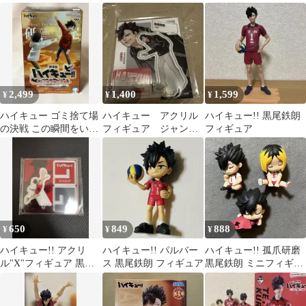
黒尾鉄朗 2種セット
2,499
1,400
1,599
¥
¥
¥
ハイキュー ゴミ捨て場
ハイキュー アクリル
ハイキュー!! 黒尾鉄朗
の決戦 この瞬間をいつ
フィギュア ジャンプ
フィギュア
までも 孤爪研磨 黒尾鉄
GIGA アクリルスタン
朗
ド 黒尾鉄朗
650
849
888
¥
¥
¥
ハイキュー!! アクリ
ハイキュー!! パルバー
ハイキュー!! 孤爪研磨
ル"X"フィギュア 黒尾
ス 黒尾鉄朗 フィギュア
黒尾鉄朗 ミニフィギュ
鉄朗
ア 3種セット