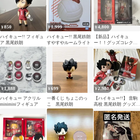
850
1,999
4,800
¥
¥
¥
ハイキュー!! フィギュ
ハイキュー!! 黒尾鉄朗
【新品】ハイキュ
ア 黒尾鉄朗
すやすやルームライト
ー！！グッズコレクシ
ョン2一番くじ
1,888
699
2,980
¥
¥
¥
ハイキュー アクリル
一番くじ ちょこのっ
【ハイキュー!!】 音駒
miniminiフィギュア
こ 黒尾鉄朗
高校 黒尾鉄朗 グッズ
まとめ売り フィギュア
ぬいぐる