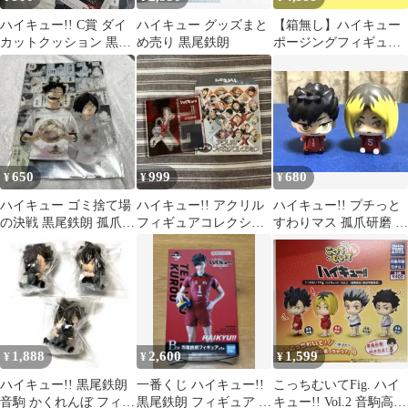
ハイキュー!! C賞 ダイ
ハイキュー グッズまと
【箱無し】ハイキュー
カットクッション 黒尾
め売り 黒尾鉄朗
ポージングフィギュア
鉄朗
DXFフィギュア 黒尾鉄
朗 プライズ
650
999
680
¥
¥
¥
ハイキュー ゴミ捨て場
ハイキュー!! アクリル
ハイキュー!! プチっと
の決戦 黒尾鉄朗 孤爪研
フィギュアコレクショ
すわりマス 孤爪研磨 黒
磨
ン 黒尾鉄朗
尾鉄朗 お座りミニフィ
ギュア
1,888
2,600
1,599
¥
¥
¥
ハイキュー!! 黒尾鉄朗
一番くじ ハイキュー!!
こっちむいてFig. ハイ
音駒 かくれんぼ フィギ
黒尾鉄朗 フィギュア B
キュー!! Vol.2 音駒高