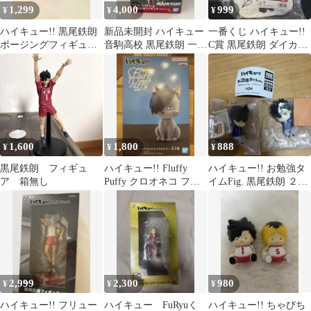
1,299
4,000
999
¥
¥
¥
ハイキュー!! 黒尾鉄朗
新品未開封 ハイキュー
一番くじ ハイキュー!!
ポージングフィギュア
音駒高校 黒尾鉄朗 一番
C賞 黒尾鉄朗 ダイカッ
セカンドユニフォーム
ぐし ラストワン賞
トクッション
1,600
1,800
888
¥
¥
¥
黒尾鉄朗 フィギュ
ハイキュー!! Fluffy
ハイキュー!! お勉強タ
ア 箱無し
Puffy クロオネコ フィ
イムFig. 黒尾鉄朗 ２個
ギュア
セット
2,999
2,300
980
¥
¥
¥
ハイキュー!! フリュー
ハイキュー FuRyuく
ハイキュー!! ちゃびち