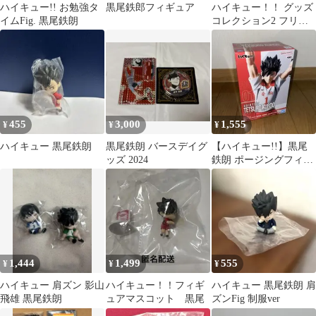
ハイキュー!! お勉強タ
黒尾鉄郎フィギュア
ハイキュー！！ グッズ
イムFig. 黒尾鉄朗
コレクション2 フリュ
ーくじ 9点セット
455
3,000
1,555
¥
¥
¥
ハイキュー 黒尾鉄朗
黒尾鉄朗 バースデイグ
【ハイキュー!!】黒尾
ッズ 2024
鉄朗 ポージングフィギ
ュア セカンドユニフ
ォーム
1,444
1,499
555
¥
¥
¥
ハイキュー 肩ズン 影山
ハイキュー！！フィギ
ハイキュー 黒尾鉄朗 肩
飛雄 黒尾鉄朗
ュアマスコット 黒尾
ズンFig 制服ver