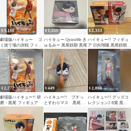
3,188
1,555
2,333
¥
¥
¥
劇場版ハイキュー ゴ
ハイキュー QyuruMe き
ハイキュー!! フィギュ
ミ捨て場の決戦 フィギ
ゅるみー 黒尾鉄朗 黒尾
ア 日向翔陽 黒尾鉄朗 2
ュア 研磨 黒尾
種セット
2,777
449
2,800
¥
¥
¥
劇場版ハイキュー!! 研
ハイキュー!! プチっ
ハイキュー!! グッズコ
磨・黒尾 フィギュア
とすわりマス 黒尾鉄
レクション2 B賞 黒尾
朗 ミニフィギュア
鉄朗 フィギュア