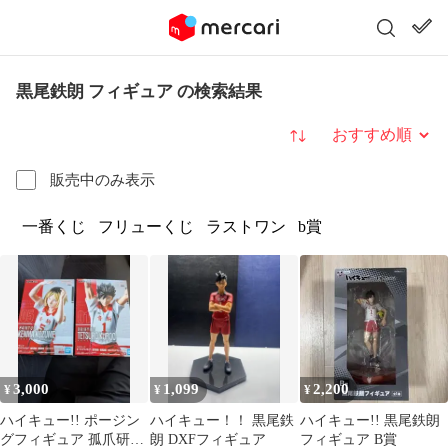
黒尾鉄朗 フィギュア の検索結果
並び替え
販売中のみ表示
一番くじ
フリューくじ
ラストワン
b賞
3,000
1,099
2,200
¥
¥
¥
ハイキュー!! ポージン
ハイキュー！！ 黒尾鉄
ハイキュー!! 黒尾鉄朗
グフィギュア 孤爪研磨
朗 DXFフィギュア
フィギュア B賞