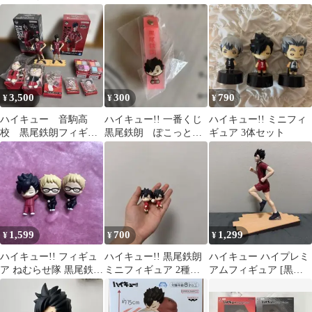
ュア ガチャ
賞
校・梟谷学園高校 全4
種
3,500
300
790
¥
¥
¥
ハイキュー 音駒高
ハイキュー!! 一番くじ
ハイキュー!! ミニフィ
校 黒尾鉄朗フィギュ
黒尾鉄朗 ぽこっとち
ギュア 3体セット
ア 孤爪研磨 一番く
ゃーむ
じ フリューくじ
1,599
700
1,299
¥
¥
¥
ハイキュー!! フィギュ
ハイキュー!! 黒尾鉄朗
ハイキュー ハイプレミ
ア ねむらせ隊 黒尾鉄朗
ミニフィギュア 2種セ
アムフィギュア [黒尾
月島蛍 3点セット
ット
鉄朗]