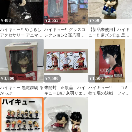
488
2,555
750
¥
¥
¥
ハイキュー!! めじるし
ハイキュー!! グッズコ
【新品未使用】ハイキ
アクセサリー アニマル
レクション2 孤爪研磨
ュー!! 肩ズンFig. 黒尾
ver.2 黒尾鉄朗
フィギュア 他
鉄朗
3,800
7,500
1,500
¥
¥
¥
ハイキュー 黒尾鉄朗 る
未開封 正規品 ハイ
ハイキュー!!！ ゴミ
かっぷ
キューDXF 灰羽リエー
捨て場の決戦 フィギ
フ 夜久衛輔 黒尾鉄
ュア 黒尾鉄朗
朗