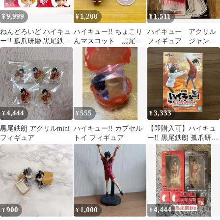
9,999
1,200
1,511
¥
¥
¥
ねんどろいど ハイキュ
ハイキュー!! ちょこり
ハイキュー アクリル
ー!! 孤爪研磨 黒尾鉄朗
んマスコット 黒尾鉄
フィギュア ジャンプ
セカンドユニフォーム
朗
GIGA アクリルスタン
ド 黒尾鉄朗
4,444
555
3,333
¥
¥
¥
黒尾鉄朗 アクリルmini
ハイキュー!! カプセル
【即購入可】ハイキュ
フィギュア
トイ フィギュア
ー!! 黒尾鉄朗 孤爪研磨
ゴミ捨て場の決戦 フィ
ギュア
900
1,000
4,444
¥
¥
¥