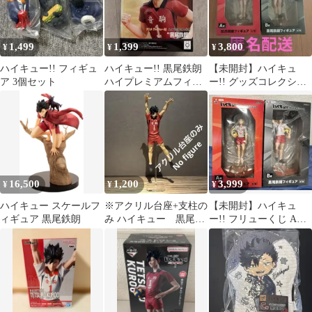
1,499
1,399
3,800
¥
¥
¥
ハイキュー!! フィギュ
ハイキュー!! 黒尾鉄朗
【未開封】ハイキュ
ア 3個セット
ハイプレミアムフィギ
ー!! グッズコレクショ
ュア
ン2 フィギュア A孤爪
研磨B黒尾鉄朗
16,500
1,200
3,999
¥
¥
¥
ハイキュー スケールフ
※アクリル台座+支柱の
【未開封】ハイキュ
ィギュア 黒尾鉄朗
み ハイキュー 黒尾鉄
ー!! フリューくじ A賞
朗 ポージングフィギ
孤爪研磨 B賞 黒尾鉄朗
ュア用台座
フィギュア