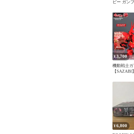
ビー ガン
3,700
¥
機動戦士ガ
【SAZABI】
ームサーベ
売
6,800
¥