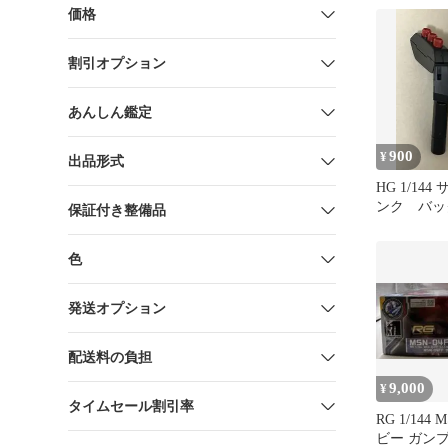
価格
割引オプション
あんしん鑑定
900
¥
出品形式
HG 1/14
ンク バッ
保証付き整備品
色
発送オプション
配送料の負担
9,000
¥
タイムセール割引率
RG 1/144 
ビー ガン