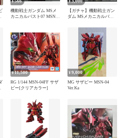
566
3,000
¥
¥
ビ
機動戦士ガンダム MSメ
【ガチャ】機動戦士ガン
ー
カニカルバスト07 MSN-
ダム MSメカニカルバス
04 サザビー クリア
ト07 MSN-04 サザビー 全
3種セット
11,500
9,000
¥
¥
ダ
RG 1/144 MSN-04FF サザ
MG サザビー MSN-04
完
ビー[クリアカラー]
Ver.Ka