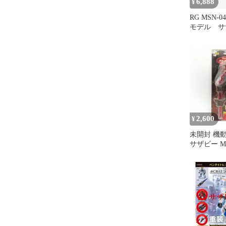
6,888
¥
RG MSN-0
モデル サ
2,600
¥
未開封 機
サザビー M
ュア ユニ