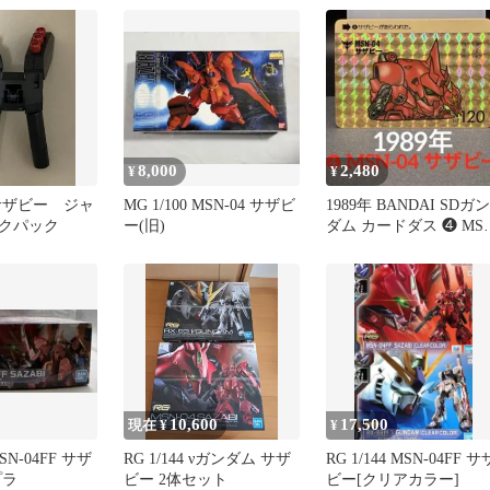
8,000
2,480
¥
¥
4 サザビー ジャ
MG 1/100 MSN-04 サザビ
1989年 BANDAI SDガン
クパック
ー(旧)
ダム カードダス ❹ MSN
04 サザビー
10,600
17,500
現在 ¥
¥
MSN-04FF サザ
RG 1/144 νガンダム サザ
RG 1/144 MSN-04FF サ
プラ
ビー 2体セット
ビー[クリアカラー]