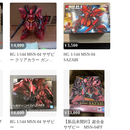
4,000
3,500
¥
¥
RG 1/144 MSN-04 サザビ
HG 1/144 MSN-04
-
ー クリアカラー ガンプ
SAZABI
ラ 完成品
6,600
33,000
¥
¥
ザ
RG 1/144 MSN-04 サザビ
【新品未開封】超合金
ー
サザビー MSN-04FF