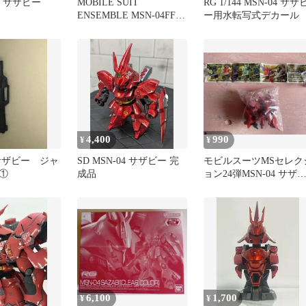
04 サザビー
MOBILE SUIT
RG 1/144 MSN-04 サザ
ENSEMBLE MSN-04FF
ー用水転写式デカール
サザビー
4,400
990
¥
¥
4 サザビー ジャ
SD MSN-04 サザビー 完
モビルスーツMSセレク
①
成品
ョン24弾MSN-04 サザ
ー
6,100
1,700
¥
¥