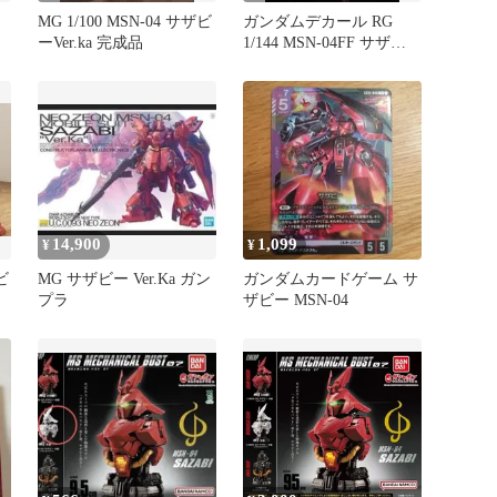
MG 1/100 MSN-04 サザビ
ガンダムデカール RG
ーVer.ka 完成品
1/144 MSN-04FF サザビ
ー用 SP Ver.
14,900
1,099
¥
¥
ビ
MG サザビー Ver.Ka ガン
ガンダムカードゲーム サ
プラ
ザビー MSN-04