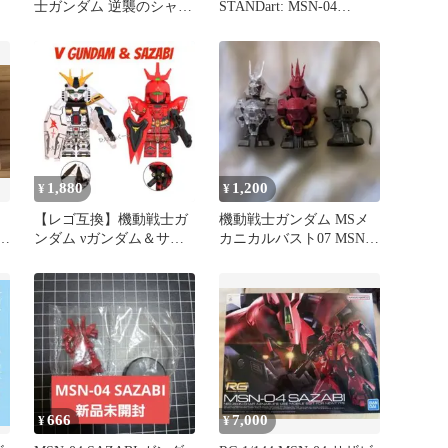
士ガンダム 逆襲のシャア
STANDart: MSN-04
MSN-04 サザビー RG-29
SAZABI
リアルグレード 1/144ス
ケール プラモデル ガン
プラ
1,880
1,200
¥
¥
【レゴ互換】機動戦士ガ
機動戦士ガンダム MSメ
サザ
ンダム νガンダム＆サザ
カニカルバスト07 MSN-
ビー 2体セット 新作
04 サザビー
666
7,000
¥
¥