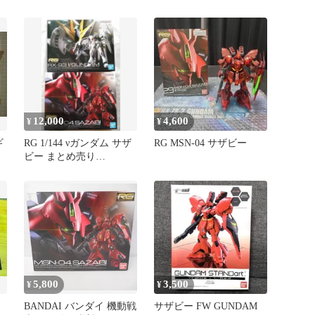
12,000
4,600
¥
¥
ギ
RG 1/144 νガンダム サザ
RG MSN-04 サザビー
ビー まとめ売り
νGUNDAM SAZABI
5,800
3,500
¥
¥
BANDAI バンダイ 機動戦
サザビー FW GUNDAM