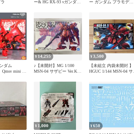
プラ
ー& HG RX-93 νガンダム
ー ガンダム プラモデル
プラモデル 2点セット 未
新品未開封
組立品 [MB-8213]
14,255
3,500
¥
¥
ンダム
♪【未開封】MG 1/100
【未組立 内袋未開封 】
Qmsv mini ビ
MSN-04 サザビー Ver.Ka
HGUC 1/144 MSN-04 
ル 日本未発
機動戦士ガンダム 逆襲の
ビー ガンプラ
シャア■＊同梱不可
1,000
650
¥
¥