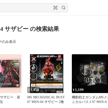
-04 サザビー の検索結果
中のみ表示
1,450
1,199
¥
¥
-04サザビー 新
MS MECHANICAL BUST
機動戦士ガンダムMSメ
品
07 MSN-04 サザビー 2種
ニカルバスト07 MSN-0
サザビー 内部メカ