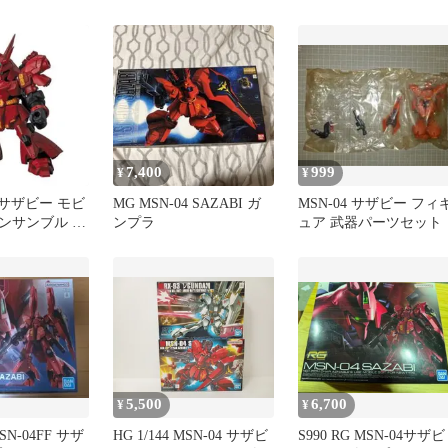
7,400
999
¥
¥
F サザビー モビ
MG MSN-04 SAZABI ガ
MSN-04 サザビー フィ
ンサンブル 限
ンプラ
ュア 武器パーツセット
5,500
6,700
¥
¥
MSN-04FF サザ
HG 1/144 MSN-04 サザビ
S990 RG MSN-04サザビ