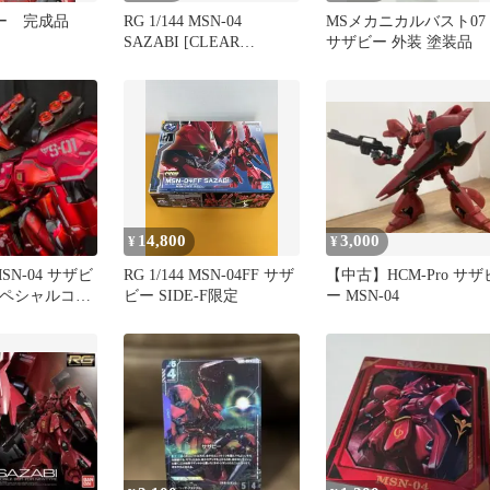
ビー 完成品
RG 1/144 MSN-04
MSメカニカルバスト07
SAZABI [CLEAR
サザビー 外装 塗装品
COLOR]
14,800
3,000
¥
¥
 MSN-04 サザビ
RG 1/144 MSN-04FF サザ
【中古】HCM-Pro サザ
a[スペシャルコー
ビー SIDE-F限定
ー MSN-04