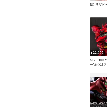
RG サザ
22,000
¥
MG 1/100
ーVer.K
ティング]