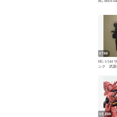
RG MSN-
700
¥
HG 1/14
ンク 武器
9,800
¥