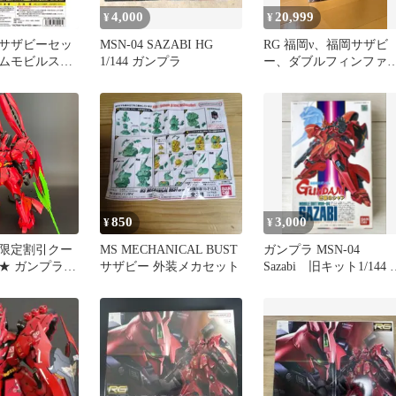
4,000
20,999
¥
¥
サザビーセッ
MSN-04 SAZABI HG
RG 福岡ν、福岡サザビ
ムモビルスー
1/144 ガンプラ
ー、ダブルフィンファ
ブル
ネルsideF限定 3点【新
OKA
品】
850
3,000
¥
¥
限定割引クー
MS MECHANICAL BUST
ガンプラ MSN-04
★ ガンプラ
サザビー 外装メカセット
Sazabi 旧キット1/144 
やすりキズあ
ザビー バンダイ
4 MSN-04FF
アクション台
き完成品 組立
G ガンダム
9