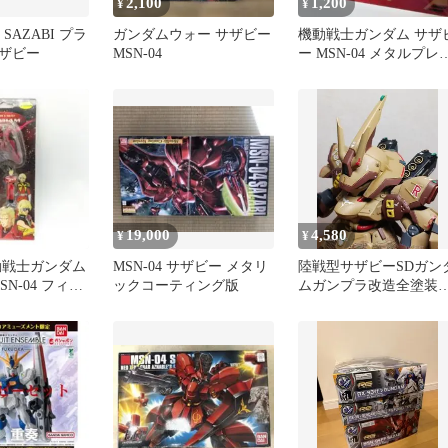
2,100
1,200
¥
¥
4 SAZABI プラ
ガンダムウォー サザビー
機動戦士ガンダム サザ
ザビー
MSN-04
ー MSN-04 メタルプレ
ト
19,000
4,580
¥
¥
動戦士ガンダム
MSN-04 サザビー メタリ
陸戦型サザビーSDガン
SN-04 フィギ
ックコーティング版
ムガンプラ改造全塗装
ファイブ
成品MSVジオンの再興