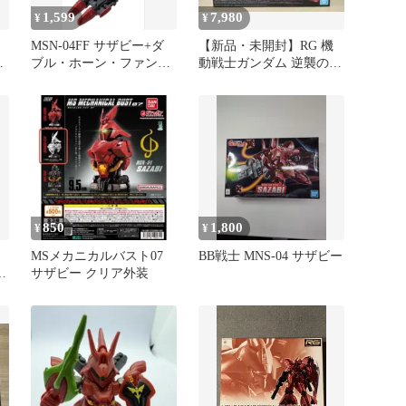
1,599
7,980
¥
¥
MSN-04FF サザビー+ダ
【新品・未開封】RG 機
ン
ブル・ホーン・ファンネ
動戦士ガンダム 逆襲のシ
ル モビルスーツアンサン
ャア サザビー
ブル
850
1,800
¥
¥
MSメカニカルバスト07
BB戦士 MNS-04 サザビー
サ
サザビー クリア外装