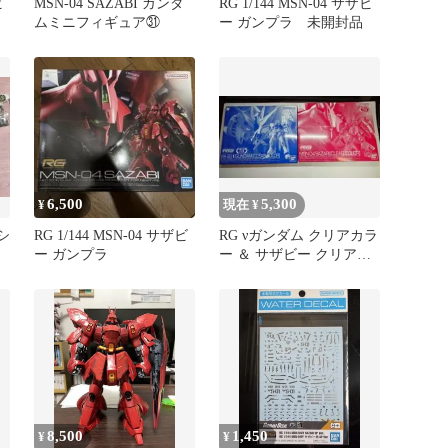
ビ
MSN-04 SAZABI ガンダ
RG 1/144 MSN-04 サザビ
ムミニフィギュア㉛
ー ガンプラ 未開封品
6,500
5,300
¥
現在 ¥
シ
RG 1/144 MSN-04 サザビ
RG νガンダム クリアカラ
ビ
ー ガンプラ
ー ＆ サザビー クリアカ
ラー 2点セット 限定品
8,500
1,450
¥
¥