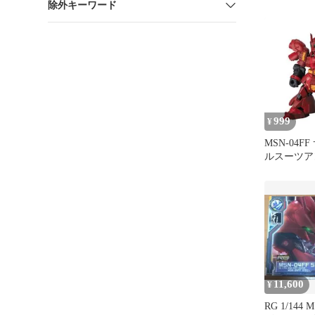
除外キーワード
999
¥
MSN-04F
ルスーツア
定
11,600
¥
RG 1/144 