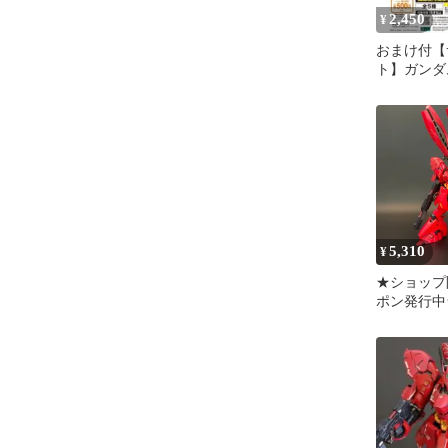
2,450
¥
おまけ付【
ト】ガンダ
ツアンサン
ver.FUKU
5,310
¥
★ショップ
ポン発行中
【中古品/
り】RG 1/14
サザビー※
座おまけ付
済みMG H
Gunpla 269