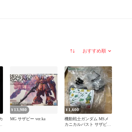
並び替え
13,980
1,600
¥
¥
カ
MG サザビー ver.ka
機動戦士ガンダム MSメ
4
カニカルバスト サザビー
＆νガンダム