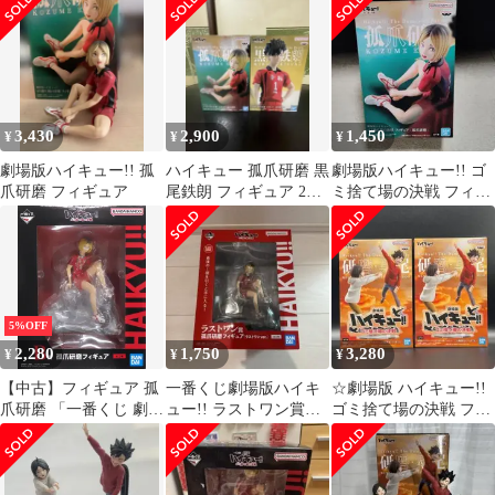
黒尾鉄朗 ゴ決
3,430
2,900
1,450
¥
¥
¥
劇場版ハイキュー!! 孤
ハイキュー 孤爪研磨 黒
劇場版ハイキュー!! ゴ
爪研磨 フィギュア
尾鉄朗 フィギュア 2点
ミ捨て場の決戦 フィギ
セット
ュア-孤爪研磨-
5%OFF
2,280
1,750
3,280
¥
¥
¥
【中古】フィギュア 孤
一番くじ劇場版ハイキ
☆劇場版 ハイキュー!!
爪研磨 「一番くじ 劇場
ュー!! ラストワン賞孤
ゴミ捨て場の決戦 フィ
版ハイキュー!! ゴミ捨
爪研磨フィギュア
ギュア 鉄朗 研磨 ２点
て場の決戦」 B賞 フィ
セット
ギュア