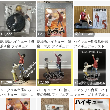
ィギュア
ュア 黒尾鉄朗 孤爪研磨
ュア 研磨 黒尾
1,222
2,777
1,500
¥
¥
現在 ¥
劇場版ハイキュー!! 孤
劇場版ハイキュー!! 研
ハイキュー!! 孤爪研磨
爪研磨 フィギュア
磨・黒尾 フィギュア
フィギュア＆ポストカ
ード
1,200
2,199
1,200
¥
¥
¥
※アクリル台座のみ
ハイキュー‼︎ ゴミ捨て
※アクリル台座 ハイ
ハイキュー 黒尾 研
場の決戦 フィギュア 黒
キュー ゴミ捨て場の
磨 この瞬間をいつま
尾鉄朗 孤爪研磨 音駒
決戦 研磨・黒尾
でも 台座