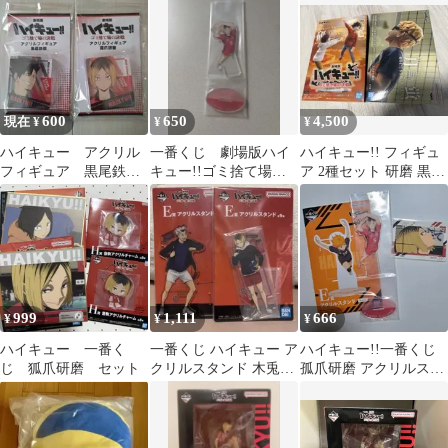
典セット】
600
650
4,500
現在 ¥
¥
¥
ハイキュー アクリル
一番くじ 劇場版ハイ
ハイキュー!! フィギュ
フィギュア 黒尾鉄
キュー!!ゴミ捨て場の
ア 2種セット 研磨 黒尾
朗 孤爪研磨
決戦 アクリルスタン
月島
ド(研磨)
999
1,111
666
¥
¥
¥
ハイキュー 一番く
一番くじ ハイキュー ア
ハイキュー!!一番くじ
じ 狐爪研磨 セット
クリルスタンド 木兎光
孤爪研磨 アクリルスタ
太郎 孤爪研磨
ンド セット