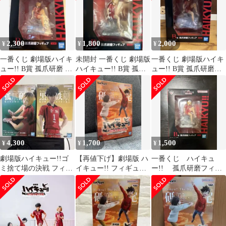
2,300
1,800
2,000
¥
¥
¥
一番くじ 劇場版ハイキ
未開封 一番くじ 劇場版
一番くじ 劇場版ハイキ
ュー!! B賞 孤爪研磨 フ
ハイキュー!! B賞 孤爪
ュー!! B賞 孤爪研磨フ
ィギュア
研磨 フィギュア
ィギュア
4,300
1,700
1,500
¥
¥
¥
劇場版ハイキュー!!ゴ
【再値下げ】劇場版 ハ
一番くじ ハイキュ
ミ捨て場の決戦 フィギ
イキュー!! フィギュ
ー!! 孤爪研磨フィギ
ュア 孤爪研磨 黒尾鉄朗
ア この瞬間をいつま
ュア B賞
未開封品
でも 研磨・黒尾