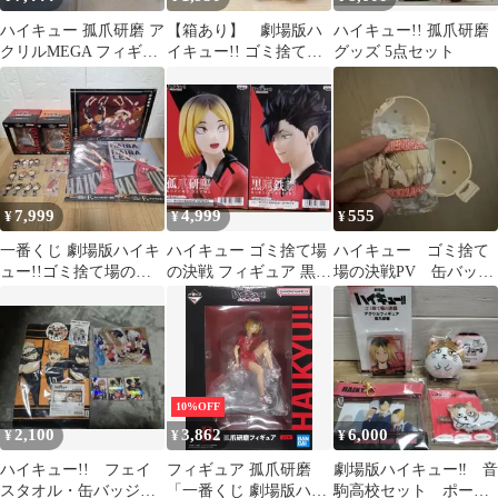
ハイキュー 孤爪研磨 ア
【箱あり】 劇場版ハ
ハイキュー!! 孤爪研磨
クリルMEGA フィギュ
イキュー!! ゴミ捨て場
グッズ 5点セット
ア ゴミ捨て場の決戦
の決戦 フィギュア 孤
爪研磨
7,999
4,999
555
¥
¥
¥
一番くじ 劇場版ハイキ
ハイキュー ゴミ捨て場
ハイキュー ゴミ捨て
ュー!!ゴミ捨て場の決
の決戦 フィギュア 黒尾
場の決戦PV 缶バッジ
戦A賞B賞フィギュア&
鉄朗 孤爪研磨
孤爪研磨 ガチャ
下位賞纏め売り
10%OFF
2,100
3,862
6,000
¥
¥
¥
ハイキュー!! フェイ
フィギュア 孤爪研磨
劇場版ハイキュー‼ 音
スタオル・缶バッジ・
「一番くじ 劇場版ハイ
駒高校セット ポー