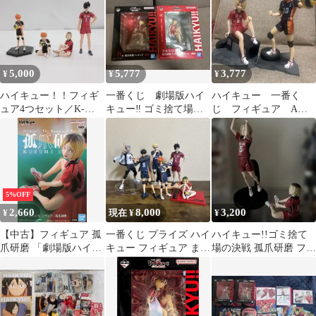
5,000
5,777
3,777
¥
¥
¥
ハイキュー！！フィギ
一番くじ 劇場版ハイ
ハイキュー 一番く
ュア4つセット／K-
キュー‼︎ ゴミ捨て場の
じ フィギュア A
0058M
決戦 B賞ラストワン
賞 日向翔陽+ラストワ
研磨 フィギュア
ン 孤爪研磨 セット
5%OFF
2,660
8,000
3,200
¥
現在 ¥
¥
【中古】フィギュア 孤
一番くじ プライズ ハイ
ハイキュー!!ゴミ捨て
爪研磨 「劇場版ハイキ
キュー フィギュア まと
場の決戦 孤爪研磨 フィ
ュー!! ゴミ捨て場の決
め
ギュア 音駒高校 2個セ
戦」 フィギュア-孤爪
ット
研磨-