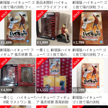
劇場版 ハイキュー!! ゴ
新品未開封 ハイキュ
劇場版 ハイキュー!! ゴ
ミ捨て場の決戦 フィギ
ー!! プライズ フィギュ
ミ捨て場の決戦 フィギ
ュア 孤爪 研磨 黒尾 鉄
ア まとめ売り
ュア 孤爪 研磨 黒尾 鉄
朗
朗
1,600
1,999
2,799
¥
¥
¥
劇場版ハイキュー!! フ
一番くじ 劇場版ハイキ
劇場版ハイキュー!! ゴ
ィギュア 孤爪研磨 黒尾
ュー!! ゴミ捨て場の決
ミ捨て場の決戦 フィギ
鉄朗
戦 孤爪研磨 フィギュア
ュア 研磨 黒尾
B賞
4,999
3,555
2,599
¥
¥
¥
一番くじ ハイキュー‼︎
ハイキュー!! フィギュ
劇場版ハイキュー!!
B賞 ラストワン 孤爪
ア 孤爪研磨 黒尾鉄朗
ゴミ捨て場の決戦 フ
研磨
ィギュア 狐爪研磨