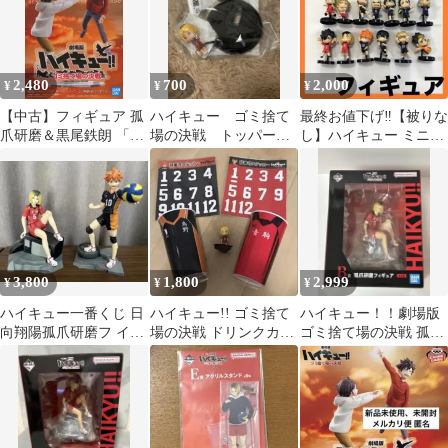
2,480
700
2,000
¥
¥
¥
【中古】フィギュア 孤
ハイキュー ゴミ捨て
最終お値下げ‼️【被りな
爪研磨＆黒尾鉄朗 「劇
場の決戦 トッパーフ
し】ハイキュー ミニフ
場版ハイキュー!! ゴミ
ィギュア 孤爪研磨
ィギュア 13体 チョコエ
捨て場の決戦」 フィギ
ッグ 音駒
ュア -この瞬間をいつ
までも-
3,800
1,800
2,999
¥
¥
¥
ハイキュー一番くじ 日
ハイキュー!! ゴミ捨て
ハイキュー！！劇場版
向翔陽孤爪研磨フ イギ
場の決戦 ドリンクカッ
ゴミ捨て場の決戦 孤爪
ュアセット
プ ステッカー フィギュ
研磨 一番くじB賞
ア