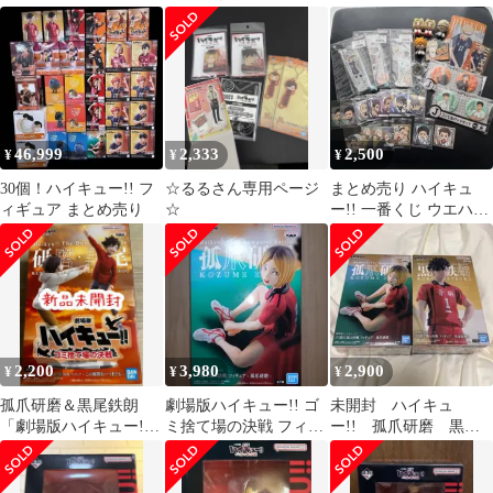
キーリング・ステッカ
キュー!! ゴミ捨て場の
チ ヘアクリップ ア
ー・アクスタ
決戦」 B賞 フィギュア
クスタ マスコット
【14日以内発送】
46,999
2,333
2,500
¥
¥
¥
30個！ハイキュー!! フ
☆るるさん専用ページ
まとめ売り ハイキュ
ィギュア まとめ売り
☆
ー!! 一番くじ ウエハー
スシール JITOT おまけ
付き
2,200
3,980
2,900
¥
¥
¥
孤爪研磨＆黒尾鉄朗
劇場版ハイキュー!! ゴ
未開封 ハイキュ
「劇場版ハイキュー!!
ミ捨て場の決戦 フィギ
ー!! 孤爪研磨 黒尾
ゴミ捨て場の決戦」 フ
ュア 孤爪研磨
鉄朗 プライズフィギ
ィギュア
ュア 2体セット