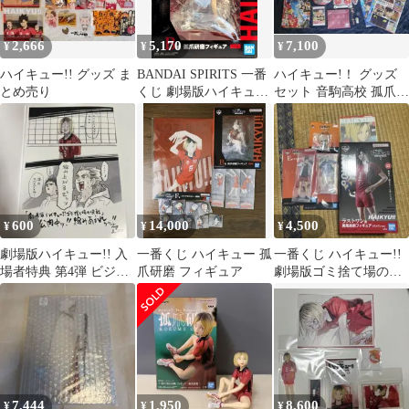
2,666
5,170
7,100
¥
¥
¥
ハイキュー!! グッズ ま
BANDAI SPIRITS 一番
ハイキュー!！ グッズ
とめ売り
くじ 劇場版ハイキュ
セット 音駒高校 孤爪研
ー!! ゴミ捨て場の決戦
磨
B賞 孤爪研磨 フィギュ
ア
600
14,000
4,500
¥
¥
¥
劇場版ハイキュー!! 入
一番くじ ハイキュー 孤
一番くじ ハイキュー!!
場者特典 第4弾 ビジュ
爪研磨 フィギュア
劇場版ゴミ捨て場の決
アルボード
戦2 ラストワン アク
リルスタンド
7,444
1,950
8,600
¥
¥
¥