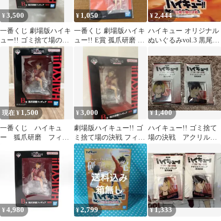
3,500
1,050
2,444
¥
¥
¥
一番くじ 劇場版ハイキ
一番くじ 劇場版ハイキ
ハイキュー オリジナル
ュー!! ゴミ捨て場の決
ュー!! E賞 孤爪研磨 ア
ぬいぐるみvol.3 黒尾鉄
戦 B賞 孤爪研磨
クリルスタンド
朗 孤爪研磨 セット
1,500
3,000
1,400
現在 ¥
¥
¥
一番くじ ハイキュ
劇場版ハイキュー!! ゴ
ハイキュー!! ゴミ捨て
ー 狐爪研磨 フィギ
ミ捨て場の決戦 フィギ
場の決戦 アクリルフ
ア B賞
ュア -孤爪研磨-
ィギュア
4,980
2,799
1,333
¥
¥
¥