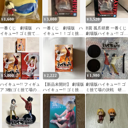
1,600
3,000
3,520
¥
¥
¥
一番くじ 劇場版 ハ
一番くじ 劇場版 ハ
B賞 孤爪研磨 一番くじ
イキュー‼︎ ゴミ捨て場
イキュー！！ゴミ捨て
劇場版ハイキュｰ!! ゴミ
の決戦2 C賞 孤爪研
場の決戦 B賞 孤爪
捨て場の決戦 ハイキュ
磨 クッション
研磨フィギュア
ｰ!!
5,000
2,222
1,980
¥
¥
¥
ハイキュー!! フィギュ
【新品未開封】 劇場版
劇場版ハイキュー!! ゴ
ア 3種(ゴミ捨て場の決
ハイキュー!! ゴミ捨て
ミ捨て場の決戦 研
戦、研磨ポージング、
場の決戦 この瞬間をい
磨・黒尾 フィギュア
黒尾鉄朗)
つまでも