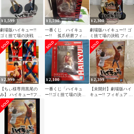
1,599
1,790
2,300
¥
¥
¥
劇場版ハイキュー!!
一番くじ ハイキュ
劇場版ハイキュー!! ゴ
ゴミ捨て場の決戦 フ
ー!! 孤爪研磨フィギ
ミ捨て場の決戦 フィギ
ィギュア
ュア B賞
ュア 黒尾鉄朗 孤爪研磨
2,999
2,100
2,399
¥
¥
¥
【ちぃ様専用黒尾の
一番くじ「ハイキュ
【未開封】劇場版ハイ
み】 ハイキュー‼︎フィ
ー!!ゴミ捨て場の決
キュー!! フィギュア 研
ギュア 孤爪研磨 黒尾鉄
戦」ラストワン賞 孤爪
磨 ・黒尾
朗 西谷夕 6種
研磨フィギュア