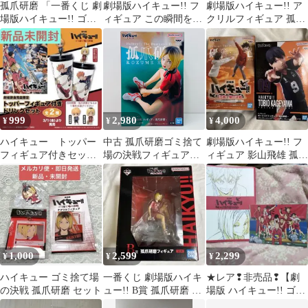
孤爪研磨 「一番くじ 劇
劇場版ハイキュー!! フ
劇場版ハイキュー!! ア
場版ハイキュー!! ゴミ
ィギュア この瞬間をい
クリルフィギュア 孤爪
捨て場の決戦」 B賞
つまでも 箱無し
研磨 黒尾鉄朗
999
2,980
4,000
¥
¥
¥
ハイキュー トッパー
中古 孤爪研磨ゴミ捨て
劇場版ハイキュー!! フ
フィギュア付きセッ
場の決戦フィギュア
ィギュア 影山飛雄 孤爪
ト ゴミ捨て場の決戦
「劇場版ハイキュ
研磨 黒尾鉄朗
ー!!」
1,000
2,599
2,299
¥
¥
¥
ハイキュー ゴミ捨て場
一番くじ 劇場版ハイキ
★レア❢非売品❢【劇
の決戦 孤爪研磨 セット
ュー!! B賞 孤爪研磨 フ
場版 ハイキュー!! ゴミ
ィギュア
捨て場の決戦 入場者特