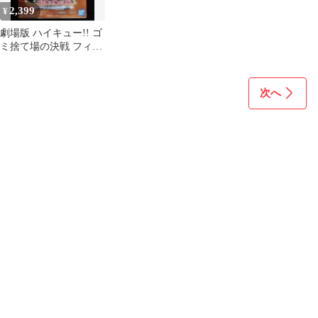
2,399
¥
劇場版 ハイキュー!! ゴ
ミ捨て場の決戦 フィギ
ュア 孤爪 研磨 黒尾 鉄
朗
次へ