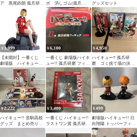
ア 黒尾鉄朗 孤爪研
ボ 消しゴム(孤爪 研
グッズセット
磨 アクスタ 東峰旭
磨)
海信行
3,099
6,100
4,950
¥
¥
¥
【未開封】一番くじ
一番くじ 劇場版ハイキ
ハイキュー‼︎ 孤爪研
劇場版 ハイキュー
ュー!! 孤爪研磨 フィギ
磨 ゴミ捨て場の決
B賞 孤爪研磨 フィ
ュア B賞 ラストワン賞
戦 幼少期 フィギュ
ギュア
ア プライズ
2,222
3,400
499
¥
¥
¥
ハイキュー!! 音駒高校
一番くじ ハイキュー!!
劇場版ハイキュー!! 日
グッズ まとめ売り
ラストワン賞 孤爪研磨
向翔陽 トッパーフィギ
孤爪研磨
フィギュア
ュア付きドリンクホル
ダー