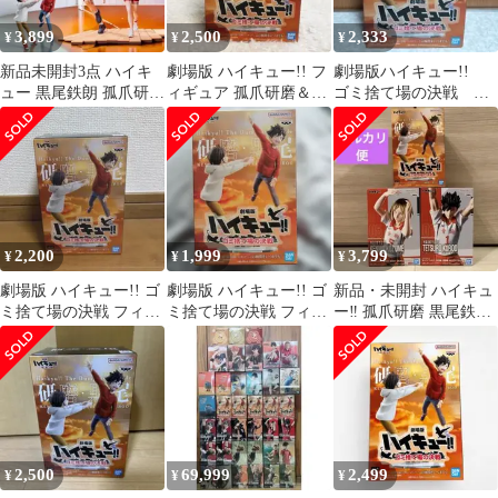
3,899
2,500
2,333
¥
¥
¥
新品未開封3点 ハイキ
劇場版 ハイキュー!! フ
劇場版ハイキュー!!
ュー 黒尾鉄朗 孤爪研磨
ィギュア 孤爪研磨＆黒
ゴミ捨て場の決戦 フ
フィギュア
尾鉄朗
ィギュア 孤爪研磨
黒尾鉄朗
2,200
1,999
3,799
¥
¥
¥
劇場版 ハイキュー!! ゴ
劇場版 ハイキュー!! ゴ
新品・未開封 ハイキュ
ミ捨て場の決戦 フィギ
ミ捨て場の決戦 フィギ
ー‼︎ 孤爪研磨 黒尾鉄朗
ュア 孤爪 研磨 黒尾 鉄
ュア 孤爪 研磨 黒尾 鉄
フィギュア 3個セット
朗
朗
2,500
69,999
2,499
¥
¥
¥