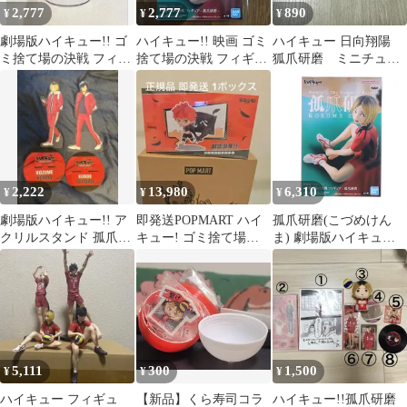
2,777
2,777
890
¥
¥
¥
劇場版ハイキュー!! ゴ
ハイキュー!! 映画 ゴミ
ハイキュー 日向翔陽
ミ捨て場の決戦 フィギ
捨て場の決戦 フィギュ
狐爪研磨 ミニチュア
ュア 2体セット
ア プライズ 孤爪 研磨
フィギュア2体
2,222
13,980
6,310
¥
¥
¥
劇場版ハイキュー!! ア
即発送POPMART ハイ
孤爪研磨(こづめけん
クリルスタンド 孤爪研
キュー! ゴミ捨て場の
ま) 劇場版ハイキュー!!
磨 黒尾鉄朗
決戦 フィギュア アソー
ゴミ捨て場の決戦 フィ
トBOX
ギュア-孤爪研磨- プラ
イズ(2711234) バンプレ
スト
5,111
300
1,500
¥
¥
¥
ハイキュー フィギュ
【新品】くら寿司コラ
ハイキュー!!孤爪研磨