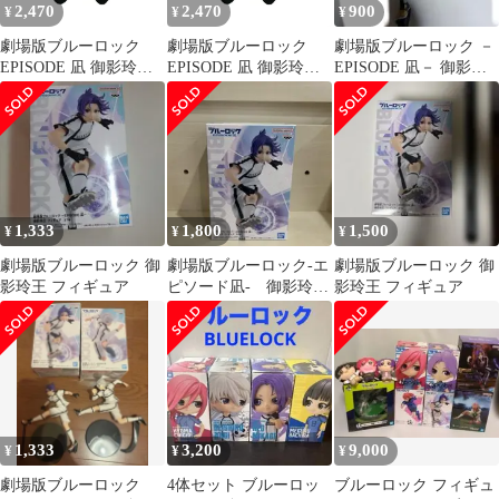
2,470
2,470
900
¥
¥
¥
劇場版ブルーロック
劇場版ブルーロック
劇場版ブルーロック －
EPISODE 凪 御影玲王
EPISODE 凪 御影玲王
EPISODE 凪－ 御影玲
Chibiぬいぐるみ [パー
Chibiぬいぐるみ [パー
王 フィギュア
プル] [Chibiぬいぐるみ]
プル] [Chibiぬいぐるみ]
1,333
1,800
1,500
¥
¥
¥
劇場版ブルーロック 御
劇場版ブルーロック-エ
劇場版ブルーロック 御
影玲王 フィギュア
ピソード凪- 御影玲
影玲王 フィギュア
王 フィギュア
1,333
3,200
9,000
¥
¥
¥
劇場版ブルーロック
4体セット ブルーロッ
ブルーロック フィギュ