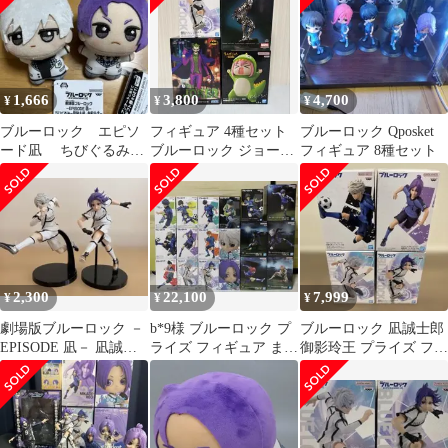
1,666
3,800
4,700
¥
¥
¥
ブルーロック エピソ
フィギュア 4種セット
ブルーロック Qposket
ード凪 ちびぐるみ
ブルーロック ジョーカ
フィギュア 8種セット
制服 凪 誠士郎 御影
ー 他
玲王
2,300
22,100
7,999
¥
¥
¥
劇場版ブルーロック －
b*9様 ブルーロック プ
ブルーロック 凪誠士郎
EPISODE 凪－ 凪誠士
ライズ フィギュア まと
御影玲王 プライズ フィ
郎 御影玲王 フィギ
め売り
ギュア
ュア