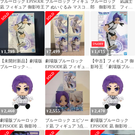
ブルーロック EPISODE
ブルーロック フィギュ
ブルーロック 凪誠士
凪 フィギュア 御影玲王
ア ぬいぐるみ マスコッ
郎 御影玲王 フィギ
ト まとめ売り ２７点セ
ュア
ット
5%OFF
1,799
7,499
1,615
¥
¥
¥
【未開封新品】劇場版
劇場版ブルーロック
【中古】フィギュア 御
ブルーロック -
EPISODE凪 フィギュア
影玲王 「劇場版ブルー
EPISODE凪-御影玲王フ
エピ凪 プライズ 4個セ
ロック -EPISODE 凪-」
ィギュア
ット
フィギュア
2,460
2,555
2,470
¥
¥
¥
劇場版ブルーロック
ブルーロック エピソー
劇場版ブルーロック
EPISODE 凪 御影玲王
ド凪 フィギュア 3点セ
EPISODE 凪 御影玲王
Chibiぬいぐるみ [パー
ット 未開封品
Chibiぬいぐるみ [パー