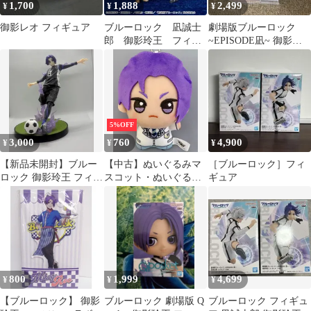
1,700
1,888
2,499
¥
¥
¥
御影レオ フィギュア
ブルーロック 凪誠士
劇場版ブルーロック
郎 御影玲王 フィギ
~EPISODE凪~ 御影玲
ュア Q posket
王フィギュア
5%OFF
3,000
760
4,900
¥
¥
¥
【新品未開封】ブルー
【中古】ぬいぐるみマ
［ブルーロック］フィ
ロック 御影玲王 フィギ
スコット・ぬいぐるみ
ギュア
ュア
バッジ 御影玲王 D(制
服) ちびぐるみ～凪誠
士郎・御影玲王～ 「劇
場版ブルーロック -
EPISODE 凪-」
800
1,999
4,699
¥
¥
¥
【ブルーロック】 御影
ブルーロック 劇場版 Q
ブルーロック フィギュ