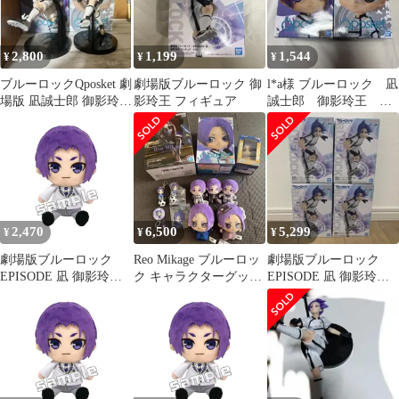
2,800
1,199
1,544
¥
¥
¥
ブルーロックQposket 劇
劇場版ブルーロック 御
l*a様 ブルーロック 凪
場版 凪誠士郎 御影玲王
影玲王 フィギュア
誠士郎 御影玲王 フ
フィギュア 4点セット
ィギュア Q posket キ
ュー
2,470
6,500
5,299
¥
¥
¥
劇場版ブルーロック
Reo Mikage ブルーロッ
劇場版ブルーロック
EPISODE 凪 御影玲王
ク キャラクターグッズ
EPISODE 凪 御影玲王
Chibiぬいぐるみ [パー
セット 御影玲王
フィギュア
プル] [Chibiぬいぐるみ]