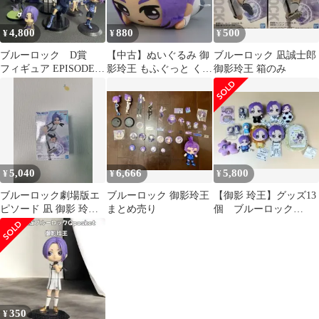
4,800
880
500
¥
¥
¥
ブルーロック D賞
【中古】ぬいぐるみ 御
ブルーロック 凪誠士郎
フィギュア EPISODE
影玲王 もふぐっと くつ
御影玲王 箱のみ
凪Qposket 御影玲王
ろぎちびぐるみ～凪誠
士郎・御影玲王～ 「劇
場版ブルーロック -
EPISODE 凪-」
5,040
6,666
5,800
¥
¥
¥
ブルーロック劇場版エ
ブルーロック 御影玲王
【御影 玲王】グッズ13
ピソード 凪 御影 玲王
まとめ売り
個 ブルーロック
フィギュア（未開封）
（BLUELOCK）REO
MIKAGE
350
¥