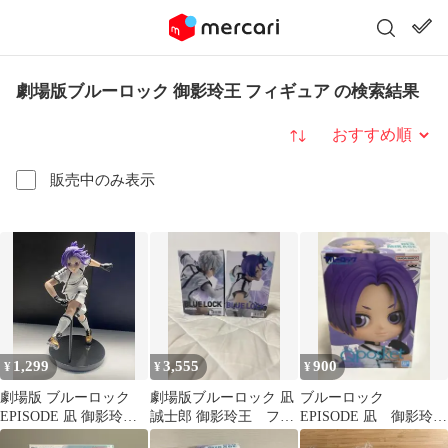
劇場版ブルーロック 御影玲王 フィギュア の検索結果
並び替え
販売中のみ表示
1,299
3,555
900
¥
¥
¥
劇場版 ブルーロック
劇場版ブルーロック 凪
ブルーロック
EPISODE 凪 御影玲王
誠士郎 御影玲王 フィ
EPISODE 凪 御影玲
フィギュア
ギュア 2種セット
王 フィギュア 新