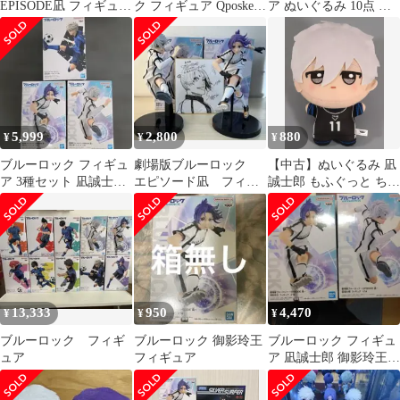
EPISODE凪 フィギュア
ク フィギュア Qposket
ア ぬいぐるみ 10点 セ
凪誠士郎 御影玲王 ナム
キューポスケット 凪
ット 御影玲王 千切豹馬
コ
玲
他
5,999
2,800
880
¥
¥
¥
ブルーロック フィギュ
劇場版ブルーロック
【中古】ぬいぐるみ 凪
ア 3種セット 凪誠士郎
エピソード凪 フィギ
誠士郎 もふぐっと ちび
御影玲王 未開封
ュア 凪誠士郎 御影
ぐるみ～凪誠士郎・御
玲王
影玲王～ 「劇場版ブル
ーロック -EPISODE
凪-」
13,333
950
4,470
¥
¥
¥
ブルーロック フィギ
ブルーロック 御影玲王
ブルーロック フィギュ
ュア
フィギュア
ア 凪誠士郎 御影玲王 2
体セット