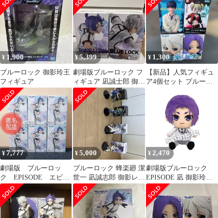
プル] [Chibiぬいぐるみ]
プル] [Chibiぬいぐるみ]
1,900
5,399
1,300
¥
¥
¥
ブルーロック 御影玲王
劇場版ブルーロック フ
【新品】人気フィギュ
フィギュア
ィギュア 凪誠士郎 御影
ア4個セット ブルーロ
玲王 2種セット
ック 凪 玲王 青エク 燐
ハーレイ
7,777
5,000
2,470
¥
¥
¥
劇場版 ブルーロッ
ブルーロック 蜂楽廻 潔
劇場版ブルーロック
ク EPISODE エピソ
世一 凪誠志郎 御影レオ
EPISODE 凪 御影玲王
ード 凪 御影玲王
フィギュア
Chibiぬいぐるみ [パー
フィギュア 6点
プル] [Chibiぬいぐるみ]