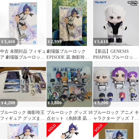
賞 御影玲央アクリルス
ズ
品 ガチャ
タンド＆H賞２個
3,480
2,999
5,610
¥
¥
¥
中古 未開封品 フィギュ
劇場版ブルーロック
【新品】GENESIS
ア 劇場版ブルーロック
EPISODE 凪 御影玲王
PHAPHA ブルーロック
－EPISODE 凪－ 御影
フィギュア
凪誠士郎 アクションド
玲王 BANDAI NAMCO/
ール ACTION
バンダイナムコ フィギ
DOLL【正規品】
ュア pr05231
4,200
3,800
3,200
¥
¥
¥
ブルーロック 御影玲王
ブルーロック グッズ 18
ブルーロック アニメ キ
フィギュア グッズまと
点セット（糸師凛 凪誠
ャラクター グッズ ７種
め
士郎 御影玲王 潔世一
類
他）