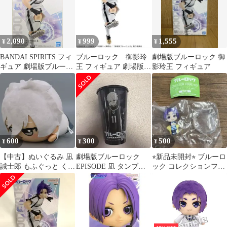
2,090
999
1,555
¥
¥
¥
BANDAI SPIRITS フィ
ブルーロック 御影玲
劇場版ブルーロック 御
ギュア 劇場版ブルーロ
王 フィギュア 劇場版
影玲王 フィギュア
ック -EPISODE 凪- 御
EPISODE凪
影玲王
600
300
500
¥
¥
¥
【中古】ぬいぐるみ 凪
劇場版ブルーロック
⭐︎新品未開封⭐︎ ブルーロ
誠士郎 もふぐっと くつ
EPISODE 凪 タンブラ
ック コレクションフィ
ろぎちびぐるみ～凪誠
ー
ギュアリッチ 御影玲王
士郎・御影玲王～ 「劇
場版ブルーロック -
EPISODE 凪-」