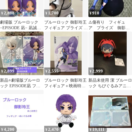
2,888
1,700
910
¥
¥
¥
劇場版 ブルーロック
ブルーロック 御影玲王
⚠️傷有り フィギュ
−EPISODE 凪− 凪誠士
フィギュア プライズ エ
ア プライズ 御影玲
郎 御影玲王 Qposket
ピソード凪 箱なし
王 御影 玲王 ブル
ーロック ブルロ
2,899
2,555
2,999
¥
¥
¥
新品⭐️劇場版ブルーロ
ブルーロック 御影玲王
新品未使用 潔 ブルーロ
ック EPISODE凪 フィ
フィギュア＋映画特典
ック ちびぐるみアニマ
ギュア 凪誠士郎 御影
漫画セット
ル着ぐるみver. vol.1２
玲王
４
4,200
2,470
19,111
¥
¥
¥