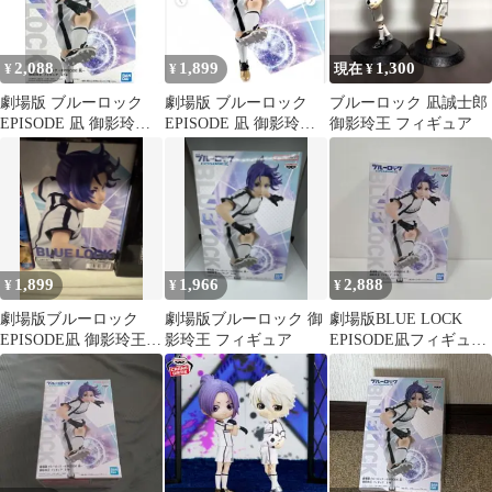
2,088
1,899
1,300
¥
¥
現在 ¥
劇場版 ブルーロック
劇場版 ブルーロック
ブルーロック 凪誠士郎
EPISODE 凪 御影玲王
EPISODE 凪 御影玲王
御影玲王 フィギュア
フィギュア ※複数在庫
フィギュア
有
1,899
1,966
2,888
¥
¥
¥
劇場版ブルーロック
劇場版ブルーロック 御
劇場版BLUE LOCK
EPISODE凪 御影玲王フ
影玲王 フィギュア
EPISODE凪フィギュア
ィギュア
御影玲王