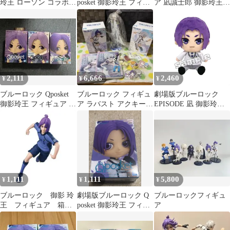
玲王 ローソン コラボ
posket 御影玲王 フィギ
ア 凪誠士郎 御影玲王 2
アクリルスタンド アク
ュア
体セット
スタ アクリルフィギュ
ア 劇場版 260126W003
2,111
6,666
2,460
¥
¥
¥
ブルーロック Qposket
ブルーロック フィギュ
劇場版ブルーロック
御影玲王 フィギュア 3
ア ラバスト アクキー
EPISODE 凪 御影玲王
点セット
まとめ売り
Chibiぬいぐるみ [パー
プル] [Chibiぬいぐるみ]
1,111
1,111
5,800
¥
¥
¥
ブルーロック 御影 玲
劇場版ブルーロック Q
ブルーロックフィギュ
王 フィギュア 箱な
posket 御影玲王 フィギ
ア
し
ュア