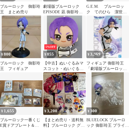
ブルーロック 御影玲
劇場版ブルーロック
G.E.M. ブルーロッ
王 まとめ売り
EPISODE 凪 御影玲王
ク てのひら 潔世
Chibiぬいぐるみ [パー
一 糸師凛 御影玲
プル] [Chibiぬいぐるみ]
王 凪 誠士郎
5%OFF
800
855
3,369
¥
¥
¥
ブルーロック 御影玲
【中古】ぬいぐるみマ
フィギュア 御影玲王
王 フィギュア
スコット・ぬいぐるみ
「劇場版ブルーロック
バッジ 御影玲王 B(ジャ
-EPISODE 凪-」 フィギ
ージ) ちびぐるみ～凪
ュア【10日以内発送】
誠士郎・御影玲王～
「劇場版ブルーロック
-EPISODE 凪-」
1,655
3,200
300
¥
¥
¥
ブルーロック一番くじ
【まとめ売り・送料無
BLUELOCK ブルーロ
E賞ドアプレート＆Ｆ
料】ブルーロック グッ
ック 御影玲王 プライズ