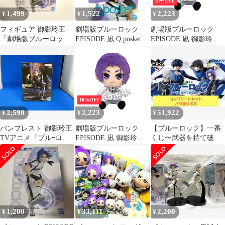
10%OFF
1,499
1,522
2,223
¥
¥
¥
フィギュア 御影玲王
劇場版ブルーロック
劇場版ブルーロック
「劇場版ブルーロック
EPISODE 凪 Q posket
EPISODE 凪 御影玲王
-EPISODE 凪-」 フィギ
御影玲王 ※複数在庫有
Chibiぬいぐるみ [パー
ュア
プル] [Chibiぬいぐるみ]
10%OFF
2,590
2,223
51,922
¥
¥
¥
バンプレスト 御影玲王
劇場版ブルーロック
【ブルーロック】一番
TVアニメ『ブルｰロッ
EPISODE 凪 御影玲王
くじ〜武器を持て破壊
ク』 フィギュア -sweets
Chibiぬいぐるみ [パー
者よ!!〜
flavor- 御影玲王 ブルｰ
プル] [Chibiぬいぐるみ]
ロック
1,200
33,111
2,200
¥
¥
¥