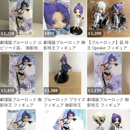
品・未開封
1,250
800
1,399
¥
¥
¥
劇場版ブルーロック-エ
劇場版ブルーロック 御
【ブルーロック】凪 玲
ピソード凪- 御影玲王
影玲王フィギュア
王 Qposket フィギュア
フィギュア
1,499
1,300
2,199
¥
¥
¥
劇場版ブルーロック 御
ブルーロック プライズ
劇場版ブルーロック 御
影玲王 フィギュア
フィギュア 御影玲王
影玲王 フィギュア