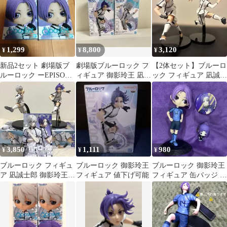
1,299
8,800
3,120
¥
¥
¥
新品2セット 劇場版ブ
劇場版ブルーロック フ
【2体セット】ブルーロ
ルーロック ーEPISODE
ィギュア 御影玲王 凪誠
ック フィギュア 凪誠士
凪ーQposket 御影玲王
士郎 2種セット
郎 御影玲王 白宝高校
※箱なし
3,850
1,111
980
¥
¥
¥
ブルーロック フィギュ
ブルーロック 御影玲王
ブルーロック 御影玲王
ア 凪誠士郎 御影玲王 2
フィギュア 値下げ可能
フィギュア 缶バッジ キ
体セット 漫画付き
ーホルダー セット