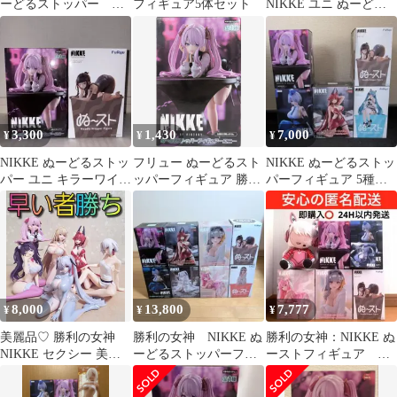
ーどるストッパー こ
フィギュア5体セット
NIKKE ユニ ぬーどる
ーどリールフィギュ
ストッパーフィギュア
ア ニケ
（2点セット）
3,300
1,430
7,000
¥
¥
¥
NIKKE ぬーどるストッ
フリュー ぬーどるスト
NIKKE ぬーどるストッ
パー ユニ キラーワイフ
ッパーフィギュア 勝利
パーフィギュア 5種セ
セット
の女神:NIKKE ユニ 再
ット
販版
8,000
13,800
7,777
¥
¥
¥
美麗品♡ 勝利の女神
勝利の女神 NIKKE ぬ
勝利の女神：NIKKE ぬ
NIKKE セクシー 美少
ーどるストッパーフィ
ーストフィギュア ぬ
女 フィギュア まとめ売
ギュア 8個セット
いぐるみ ６点 ステ
り
ッカー付 新品