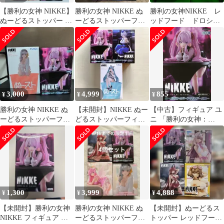
【勝利の女神 NIKKE】
勝利の女神 NIKKE ぬ
勝利の女神NIKKE レ
ぬーどるストッパー モ
ーどるストッパーフィ
ッドフード ドロシ
ダニア ドロシー ユニ
ギュア ユニ
ー ユニ ぬーどるス
トッパーフィギュア
3,000
4,999
855
¥
¥
¥
勝利の女神 NIKKE ぬ
【未開封】NIKKE ぬー
【中古】フィギュア ユ
ーどるストッパーフィ
どるストッパーフィギ
ニ 「勝利の女神：
ギュア モダニア ユニ
ュア ユニ ブリッド プ
NIKKE」 ぬーどるスト
リバティ
ッパーフィギュア-ユ
ニ-
1,300
3,999
4,888
¥
¥
¥
【未開封】勝利の女神
勝利の女神 NIKKE ぬ
【未開封】ぬーどるス
NIKKE フィギュア ユ
ーどるストッパーフィ
トッパー レッドフード