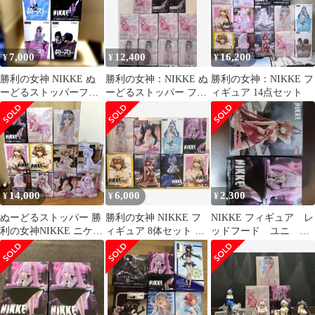
7,000
12,400
16,200
¥
¥
¥
勝利の女神 NIKKE ぬ
勝利の女神：NIKKE ぬ
勝利の女神：NIKKE フ
ーどるストッパーフィ
ーどるストッパー フィ
ィギュア 14点セット
ギュア 4種セット
ギュア ユニ ドロシー
モダニア
14,000
6,000
2,300
¥
¥
¥
ぬーどるストッパー 勝
勝利の女神 NIKKE フ
NIKKE フィギュア レ
利の女神NIKKE ニケ
ィギュア 8体セット ま
ッドフード ユニ ぬ
ぬーどるストッパー ま
とめ売り
ーどるストッパー
とめ売り