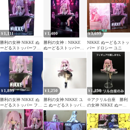
1,111
1,400
3,699
¥
¥
¥
勝利の女神 NIKKE ぬ
勝利の女神：NIKKE
NIKKE ぬーどるストッ
ーどるストッパーフィ
ぬーどるストッパーフ
パー ドロシー ユニ
ギュア -ユニ- フィギュ
ィギュアーユニー
ア
1,899
1,250
1,350
¥
¥
¥
勝利の女神 NIKKE ぬ
勝利の女神:NIKKE ユ
※アクリル台座 勝利
ーどるストッパー フィ
ニ ぬーどるストッパー
の女神 NIKKE ぬーど
ギュア ユニ
フィギュア ぬーすと
るストッパー ユニ