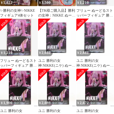
5,022
3,500
1,210
¥
¥
¥
✨勝利の女神✨NIKKE
【TK様ご購入品】勝利
フリュー ぬーどるスト
フィギュア4体セット
の女神：NIKKE ぬース
ッパーフィギュア 勝利
ト ユニ プリバティ
の女神:NIKKE ユニ
1,210
2,080
2,881
¥
¥
¥
フリュー ぬーどるスト
ユニ 勝利の女
ユニ 勝利の女
ッパーフィギュア 勝利
神:NIKKE(ニケ) ぬーど
神:NIKKE(ニケ) ぬーど
の女神:NIKKE ユニ 再
るストッパーフィギュ
るストッパーフィギュ
販版
ア-ユニ- プライズ
ア-ユニ- プライズ
(AMU-PRZ20110) フリ
(AMU-PRZ20110) フリ
ュー
ュー
1,900
2,089
2,672
¥
¥
¥
ユニ 勝利の女
ユニ 勝利の女
ユニ 勝利の女