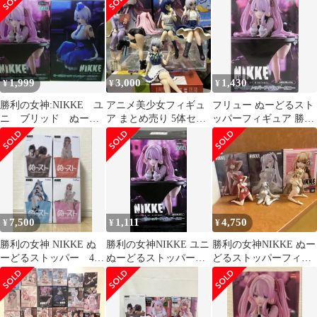
ア-ユニ- プライズ
(AMU-PRZ20110) フリ
ュー
1,999
3,000
1,430
¥
¥
¥
勝利の女神:NIKKE ユ
アニメ美少女フィギュ
フリュー ぬーどるスト
ニ ブリッド ぬーど
ア まとめ売り 5体セッ
ッパーフィギュア 勝利
るストッパーフィギュ
ト
の女神:NIKKE ユニ
ア まとめ売り
7,500
1,111
4,750
¥
¥
¥
勝利の女神 NIKKE ぬ
勝利の女神NIKKE ユニ
勝利の女神NIKKE ぬー
ーどるストッパー 4点
ぬーどるストッパーフ
どるストッパーフィギ
セット
ィギュア
ュア