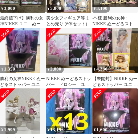
3,000
5,800
3,100
¥
¥
¥
最終値下げ】勝利の女
美少女フィギュア等ま
-*-様 勝利の女神：
神NIKKE ユニ ぬーど
とめ売り (6体セット)
NIKKE ぬーどるストッ
るストッパーフィギュ
パー ユメミライズ フィ
ア 2個 新品
ギュア
1,350
2,800
4,380
¥
¥
¥
勝利の女神NIKKE ぬー
NIKKE ぬーどるストッ
【未開封】NIKKE ぬー
どるストッパー ユニ
パー ドロシー ユ
どるストッパー ユニ ア
ニ フィギュア セッ
ニス バイパー 4種セッ
ト
ト
1,999
13,196
1,600
¥
¥
¥