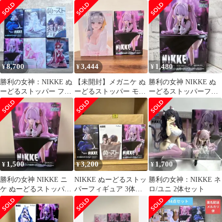
ニ ニケ フリュー プラ
ギュア 4種セット
ユニ アニス バイパー
イズ
セット
8,700
3,444
1,480
¥
¥
¥
勝利の女神：NIKKE ぬ
【未開封】メガニケ ぬ
勝利の女神 NIKKE ぬ
ーどるストッパー フィ
ーどるストッパー モダ
ーどるストッパーフィ
ギュア 6種セット
ニア ユニ 2種セット 勝
ギュア ユニ 【新品未開
利の女神
封】
1,500
3,200
1,700
¥
¥
¥
勝利の女神 NIKKE ニ
NIKKE ぬーどるストッ
勝利の女神：NIKKE ネ
ケ ぬーどるストッパー
パーフィギュア 3体セ
ロ/ユニ 2体セット
フィギュア ユニ 【新品
ット
未開封】