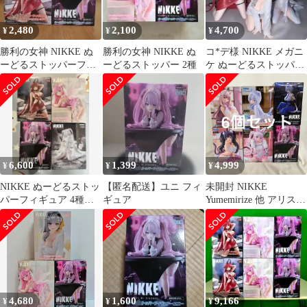
2,480
2,100
4,700
¥
¥
¥
勝利の女神 NIKKE ぬ
勝利の女神 NIKKE ぬ
コ*デ様 NIKKE メガニ
ーどるストッパーフィ
ーどるストッパー 2種
ケ ぬーどるストッパー
ギュア レッドフード &
5体セット
ユニ
6,600
1,399
4,999
¥
¥
¥
NIKKE ぬーどるストッ
【匿名配送】ユニ フィ
未開封 NIKKE
パーフィギュア 4種セ
ギュア
Yumemirize 他 アリス
ット
他 フィギュア 6個セッ
ト SF6850 c107
4,680
1,600
9,166
¥
¥
¥