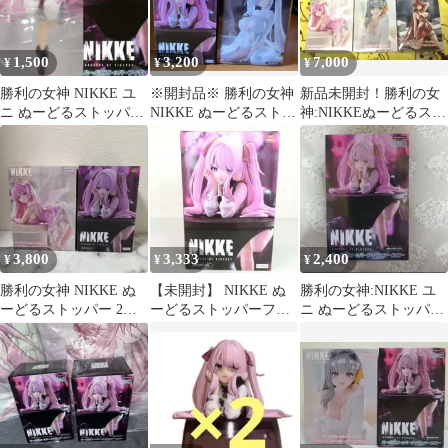
1,500
3,200
7,000
¥
¥
¥
勝利の女神 NIKKE ユ
※開封品※ 勝利の女神
新品未開封！勝利の女
ニ ぬーどるストッパー
NIKKE ぬーどるストッ
神:NIKKEぬーどるスト
フィギュア フリュー
パー ユニ シンデレ
ッパー5個セット！
ラ
3,800
3,333
2,400
¥
¥
¥
勝利の女神 NIKKE ぬ
【未開封】 NIKKE ぬ
勝利の女神:NIKKE ユ
ーどるストッパー 2個
ーどるストッパーフィ
ニ ぬーどるストッパー
セット
ギュア ユニ
フィギュア