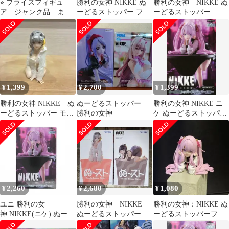
⭐︎ プライズフィギュ
勝利の女神 NIKKE ぬ
勝利の女神 NIKKE ぬ
ア ジャンク品 まと
ーどるストッパー フィ
ーどるストッパー フ
め売り ⭐︎
ギュア ユニ
ィギュア ユニ
1,399
2,700
1,399
¥
¥
¥
勝利の女神 NIKKE ぬ
ぬーどるストッパー
勝利の女神 NIKKE ニ
ーどるストッパー モダ
勝利の女神
ケ ぬーどるストッパー
ニア
ユニ フィギュア
2,260
2,680
1,080
¥
¥
¥
ユニ 勝利の女
勝利の女神 NIKKE
勝利の女神：NIKKE ぬ
神:NIKKE(ニケ) ぬーど
ぬーどるストッパー 2
ーどるストッパーフィ
るストッパーフィギュ
点セット
ギュア ユニ