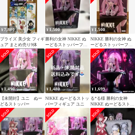
7,800
1,500
1,500
¥
¥
¥
プライズ 美少女 フィギ
勝利の女神 NIKKE ぬ
NIKKE 勝利の女神 ぬ
ュア まとめ売り9体
ーどるストッパーフィ
ーどるストッパーフィ
ギュア ユニ
ギュア ユニ
1,490
1,480
1,699
¥
¥
¥
【未開封】ユニ ぬー
NIKKE ぬーどるストッ
る*る様 勝利の女神
どるストッパー
パーフィギュア ユニ
NIKKE ぬーどるストッ
パーフィギュア ユニ