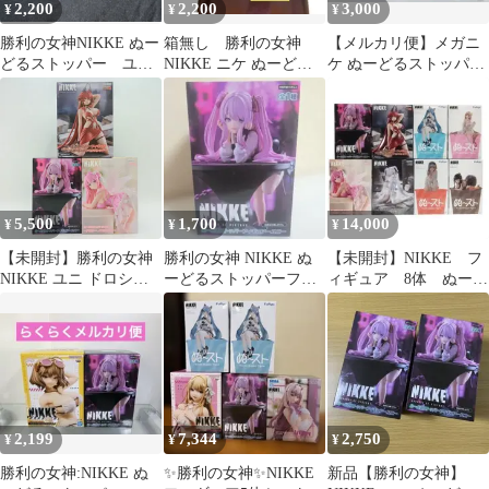
2,200
2,200
3,000
¥
¥
¥
勝利の女神NIKKE ぬー
箱無し 勝利の女神
【メルカリ便】メガニ
どるストッパー ユ
NIKKE ニケ ぬーどる
ケ ぬーどるストッパー
ニ フィギュア 2個セ
ストッパー ユニ フィ
モダニア ユニ 2種セッ
ット 未開封品
ギュア
ト
5,500
1,700
14,000
¥
¥
¥
【未開封】勝利の女神
勝利の女神 NIKKE ぬ
【未開封】NIKKE フ
NIKKE ユニ ドロシー
ーどるストッパーフィ
ィギュア 8体 ぬーど
レッドフード フィギュ
ギュア ユニ
るストッパー まとめ
ア 3体セット まとめ売
売り
り フリュー FuRyu ぬー
どるストッパーフィギ
ュア ぬースト ニケ ノ
スタルジア ナンセンス
レッド プライズ 美少女
2,199
7,344
2,750
¥
¥
¥
C-21-4
勝利の女神:NIKKE ぬ
✨勝利の女神✨NIKKE
新品【勝利の女神】