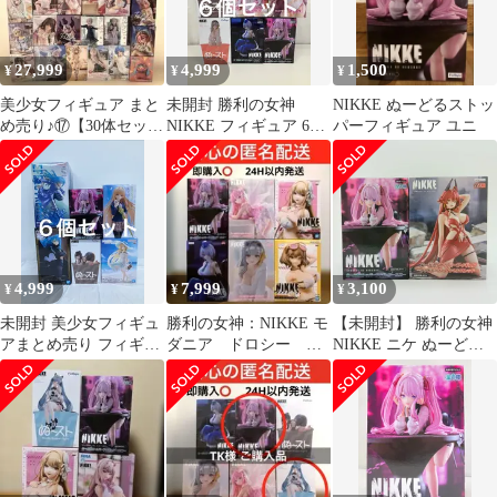
27,999
4,999
1,500
¥
¥
¥
美少女フィギュア まと
未開封 勝利の女神
NIKKE ぬーどるストッ
め売り♪︎⑰【30体セッ
NIKKE フィギュア 6種
パーフィギュア ユニ
ト】NIKKE/ホロライブ
セット LF7474 f107
等々
4,999
7,999
3,100
¥
¥
¥
未開封 美少女フィギュ
勝利の女神：NIKKE モ
【未開封】 勝利の女神
アまとめ売り フィギュ
ダニア ドロシー ユ
NIKKE ニケ ぬーどる
ア 6種セット LF6027
ニ ブリッド アニ
ストッパーフィギュア
f107
ス バイパー
レッドフード ナンセン
スレッド ユニ フリュー
FuRyu アニメ ゲーム キ
ャラクター グッズ 2体
セット まとめ売り フィ
ギュア B-22-1