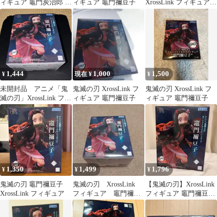
ィギュア 竈門炭治郎 竈
ィギュア 竈門禰豆子
XrossLink フィギュア
門禰豆子 2種
竈門炭治郎 竈門禰豆子
2体
1,444
1,000
1,500
¥
現在 ¥
¥
未開封品 アニメ「鬼
鬼滅の刃 XrossLink フ
鬼滅の刃 XrossLink フ
滅の刃」XrossLink フィ
ィギュア 竈門禰豆子
ィギュア 竈門禰豆子
ギュア 竈門禰豆子
1,350
1,499
1,796
¥
¥
¥
鬼滅の刃 竈門禰豆子
鬼滅の刃 XrossLink
【鬼滅の刃】XrossLink
XrossLink フィギュア
フィギュア 竈門禰豆
フィギュア 竈門禰豆子
子
即購入⭕️エコメルカリ
便⭕️