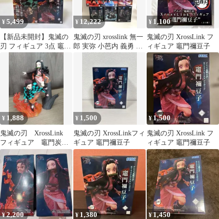
5,499
12,222
1,100
¥
¥
¥
【新品未開封】鬼滅の
鬼滅の刃 xrosslink 無一
鬼滅の刃 XrossLink フ
刃 フィギュア 3点 竈門
郎 実弥 小芭内 義勇 炭
ィギュア 竈門禰豆子
炭治郎 禰豆子 SEGA
治郎 禰豆子 他
1,888
1,500
1,500
¥
¥
¥
鬼滅の刃 XrossLink
鬼滅の刃 XrossLinkフィ
鬼滅の刃 XrossLink フ
フィギュア 竈門炭治
ギュア 竈門禰豆子
ィギュア 竈門禰豆子
郎 竈門禰豆子
2,200
1,380
1,450
¥
¥
¥