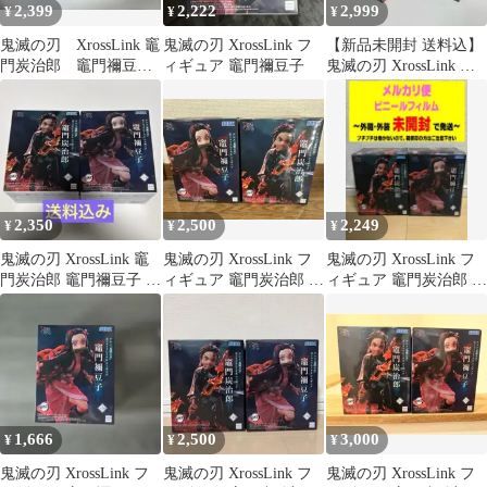
2,399
2,222
2,999
¥
¥
¥
鬼滅の刃 XrossLink 竈
鬼滅の刃 XrossLink フ
【新品未開封 送料込】
門炭治郎 竈門禰豆子
ィギュア 竈門禰豆子
鬼滅の刃 XrossLink フ
セット
ィギュア 炭治郎 ねずこ
2,350
2,500
2,249
¥
¥
¥
鬼滅の刃 XrossLink 竈
鬼滅の刃 XrossLink フ
鬼滅の刃 XrossLink フ
門炭治郎 竈門禰豆子 2
ィギュア 竈門炭治郎 竈
ィギュア 竈門炭治郎 竈
種セット
門禰豆子 2種
門禰豆子
1,666
2,500
3,000
¥
¥
¥
鬼滅の刃 XrossLink フ
鬼滅の刃 XrossLink フ
鬼滅の刃 XrossLink フ