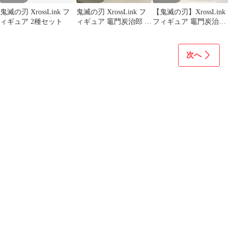
鬼滅の刃 XrossLink フ
鬼滅の刃 XrossLink フ
【鬼滅の刃】XrossLink
ィギュア 2種セット
ィギュア 竈門炭治郎 竈
フィギュア 竈門炭治郎
門禰豆子 2種
竈門禰豆子 計4体セッ
ト
次へ