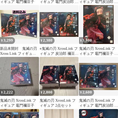
ィギュア 竈門禰豆子
ィギュア 竈門炭治郎 竈
ィギュア 竈門炭治郎 竈
門禰豆子 セット
門禰豆子 2種
3,299
2,380
3,800
¥
¥
¥
新品未開封 鬼滅の刃
⭐︎鬼滅の刃 XrossLink フ
鬼滅の刃 XrossLink フ
Xross Link フィギュア
ィギュア 炭治郎 禰豆子
ィギュア 竈門禰豆子 セ
炭治郎 禰豆子 セット
2体セット
ット
2,222
2,800
2,600
¥
¥
¥
鬼滅の刃 XrossLink フ
鬼滅の刃 XrossLink フ
鬼滅の刃 XrossLink フ
ィギュア 竈門禰豆子
ィギュア 2点セット
ィギュア 竈門炭治郎 竈
門禰豆子 2種セット