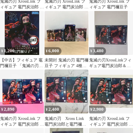
鬼滅の刃 XrossLink フ
鬼滅の刃 XrossLink フ
鬼滅の刃 XrossLink フ
ィギュア 竈門炭治郎 竈
ィギュア 竈門炭治郎 竈
ィギュア 竈門禰豆子
門禰豆子 2点セット
門禰豆子
1,200
6,000
3,480
¥
¥
¥
【中古】フィギュア 竈
未開封 鬼滅の刃 竈門禰
鬼滅の刃XrossLinkフィ
門禰豆子 「鬼滅の刃」
豆子 フィギュア 4種セ
ギュア竈門炭治郎＆竈
Xross Linkフィギュ
ット 絆ノ装 XrossLink
門禰豆子
ア“竈門禰豆子”
FIGURIZMα
VIBRATION
STARS【WS2357-003】
2,890
2,400
2,900
¥
¥
¥
鬼滅の刃 XrossLink フ
鬼滅の刃 Xross Link
鬼滅の刃 XrossLink フ
ィギュア 竈門炭治郎 竈
竈門炭治郎と竈門禰豆
ィギュア 竈門炭治郎 竈
門禰豆子 2種
子
門禰豆子