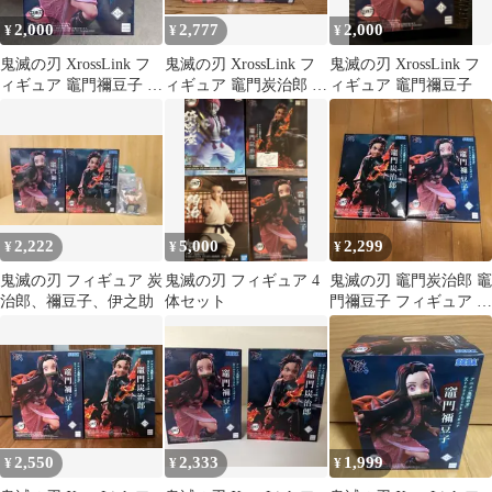
2,000
2,777
2,000
¥
¥
¥
鬼滅の刃 XrossLink フ
鬼滅の刃 XrossLink フ
鬼滅の刃 XrossLink フ
ィギュア 竈門禰豆子 セ
ィギュア 竈門炭治郎 竈
ィギュア 竈門禰豆子
ガ
門禰豆子 2種
2,222
5,000
2,299
¥
¥
¥
鬼滅の刃 フィギュア 炭
鬼滅の刃 フィギュア 4
鬼滅の刃 竈門炭治郎 竈
治郎、禰豆子、伊之助
体セット
門禰豆子 フィギュア 2
種セット XrossLink
2,550
2,333
1,999
¥
¥
¥