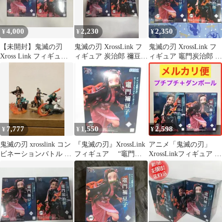
4,000
2,230
2,350
¥
¥
¥
【未開封】鬼滅の刃
鬼滅の刃 XrossLink フ
鬼滅の刃 XrossLink フ
Xross Link フィギュア
ィギュア 炭治郎 禰豆子
ィギュア 竈門炭治郎 竈
炭治郎 禰豆子
2種セット
門禰豆子 セット
7,777
1,550
2,598
¥
¥
¥
鬼滅の刃 xrosslink コン
『鬼滅の刃』XrossLink
アニメ「鬼滅の刃」
ビネーションバトル フ
フィギュア “竈門禰
XrossLinkフィギュア 炭
ィギュア ７体＋１セッ
豆子”
治郎 禰豆子 2体セット
ト