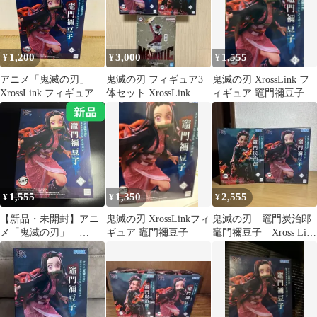
1,200
3,000
1,555
¥
¥
¥
アニメ「鬼滅の刃」
鬼滅の刃 フィギュア3
鬼滅の刃 XrossLink フ
XrossLink フィギュア
体セット XrossLink
ィギュア 竈門禰豆子
“竈門禰豆子”
MAXIMATIC
1,555
1,350
2,555
¥
¥
¥
【新品・未開封】アニ
鬼滅の刃 XrossLinkフィ
鬼滅の刃 竈門炭治郎
メ「鬼滅の刃」
ギュア 竈門禰豆子
竈門禰豆子 Xross Link
XrossLink フィギュ
フィギュア セット売
ア“竈門禰󠄀豆子”
り