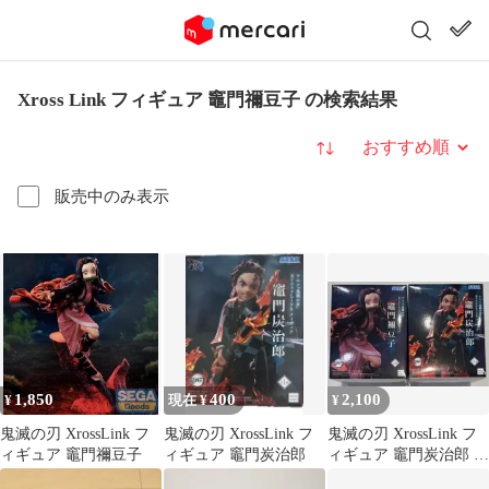
Xross Link フィギュア 竈門禰豆子 の検索結果
並び替え
販売中のみ表示
1,850
400
2,100
¥
現在 ¥
¥
鬼滅の刃 XrossLink フ
鬼滅の刃 XrossLink フ
鬼滅の刃 XrossLink フ
ィギュア 竈門禰豆子
ィギュア 竈門炭治郎
ィギュア 竈門炭治郎 竈
門禰豆子