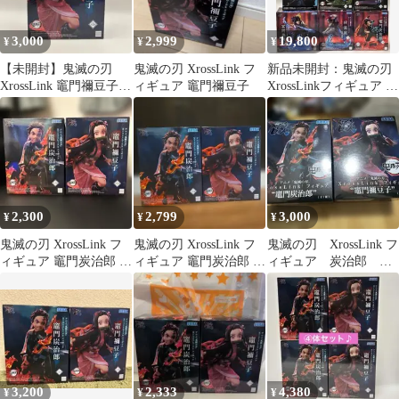
3,000
2,999
19,800
¥
¥
¥
【未開封】鬼滅の刃
鬼滅の刃 XrossLink フ
新品未開封：鬼滅の刃
XrossLink 竈門禰豆子
ィギュア 竈門禰豆子
XrossLinkフィギュア 8
フィギュア SEGA
体セット メルカリ便
2,300
2,799
3,000
¥
¥
¥
鬼滅の刃 XrossLink フ
鬼滅の刃 XrossLink フ
鬼滅の刃 XrossLink フ
ィギュア 竈門炭治郎 竈
ィギュア 竈門炭治郎 竈
ィギュア 炭治郎 禰
門禰豆子セット
門禰豆子 2種
豆子 2種セット
3,200
2,333
4,380
¥
¥
¥