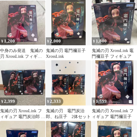
1,200
2,000
1,800
¥
¥
¥
中身のみ発送 鬼滅の
鬼滅の刃 竈門禰豆子
鬼滅の刃 XrossLink 竈
刃 XrossLink フィギュ
XrossLink
門禰豆子 フィギュア
ア 竈門禰豆子
2,399
2,333
1,599
¥
¥
¥
鬼滅の刃 XrossLink フ
鬼滅の刃 竈門炭治
鬼滅の刃 XrossLink フ
ィギュア 竈門炭治郎 竈
郎、ね豆子 2体セット
ィギュア 竈門禰豆子
門禰豆子 2種