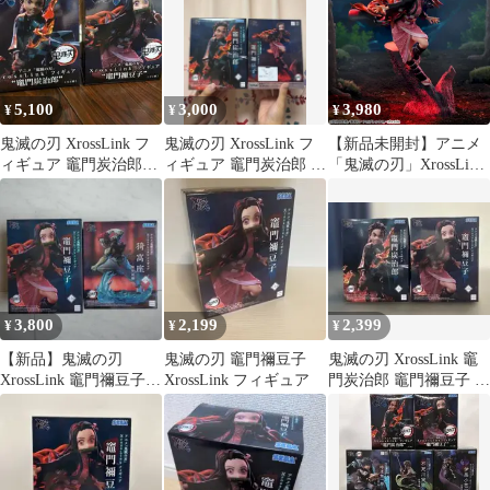
5,100
3,000
3,980
¥
¥
¥
鬼滅の刃 XrossLink フ
鬼滅の刃 XrossLink フ
【新品未開封】アニメ
ィギュア 竈門炭治郎&
ィギュア 竈門炭治郎 竈
「鬼滅の刃」XrossLink
禰豆子 2体セット
門禰豆子 2種
フィギュア “竈門禰󠄀豆
子“ きめつのやいば か
まどねずこ Demon
Slayer: Kimetsu no Yaiba
– XrossLink Figure
“Nezuko Kamado”
3,800
2,199
2,399
¥
¥
¥
【新品】鬼滅の刃
鬼滅の刃 竈門禰豆子
鬼滅の刃 XrossLink 竈
XrossLink 竈門禰豆子
XrossLink フィギュア
門炭治郎 竈門禰豆子 柱
猗窩座 フィギュア 2種
クリアファイル