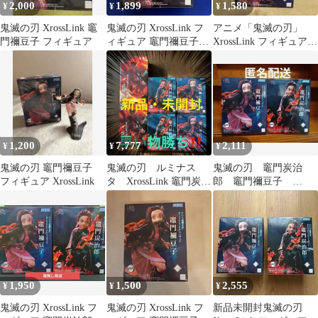
2,000
1,899
1,580
¥
¥
¥
鬼滅の刃 XrossLink 竈
鬼滅の刃 XrossLink フ
アニメ「鬼滅の刃」
門禰豆子 フィギュア
ィギュア 竈門禰豆子
XrossLink フィギュア
〈新品・未開封〉
“竈門禰豆子”
1,200
7,777
2,111
¥
¥
¥
鬼滅の刃 竈門禰豆子
鬼滅の刃 ルミナス
鬼滅の刃 竈門炭治
フィギュア XrossLink
タ XrossLink 竈門炭治
郎 竈門禰豆子
郎 竈門禰豆子 フィギ
XrossLinkフィギュア
ュア6体
新品未開封
1,950
1,500
2,555
¥
¥
¥
鬼滅の刃 XrossLink フ
鬼滅の刃 XrossLink フ
新品未開封鬼滅の刃