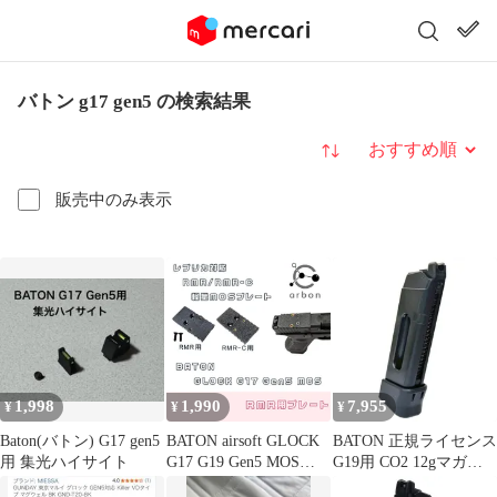
バトン g17 gen5 の検索結果
並び替え
販売中のみ表示
1,998
1,990
7,955
¥
¥
¥
Baton(バトン) G17 gen5
BATON airsoft GLOCK
BATON 正規ライセンス
用 集光ハイサイト
G17 G19 Gen5 MOS
G19用 CO2 12gマガジ
RMR/RMR-C用軽量プレ
ン 【JASG認定】