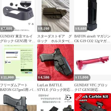
ート【G17 G19】
G19-COM
7,000
8,100
8,680
¥
¥
¥
GUNDAY 東京マルイ
スターダストギア グ
BATON airsoft マガジン
グロック GEN5用 マグ
ロック ホルスター(左
CK G19 CO2 12gマガジ
ウェル
用)
ン JASG認定
11,000
4,580
15,000
¥
¥
¥
フリーダムアート
LayLax BATTLE
GUNDAY VFC グロッ
BATON G17gen5用 バレ
STYLE グロック対応
ク17 GEN5対応
ルセット
CQCホルスター
RADIANタイプ アウタ
ーバレルセット RED
GND-V05-G17-RED