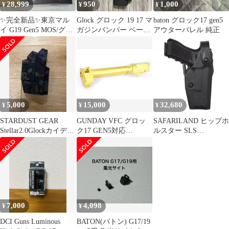
28,999
950
1,000
¥
¥
¥
✨️完全新品✨️東京マル
Glock グロック 19 17 マ
baton グロック17 gen5
イ G19 Gen5 MOS/グロ
ガジンバンパー ベース
アウターバレル 純正
ック19 第5世代モデル
プレート 4個セット
5,000
15,000
32,680
¥
¥
¥
STARDUST GEAR
GUNDAY VFC グロッ
SAFARILAND ヒップホ
Stellar2.0Glockカイデッ
ク17 GEN5対応
ルスター SLS
クスホルスター
RADIANタイプ アウタ
Glock17/22 ミッドライ
ーバレルセット GD
ド 右利き 6280-83-131
GND-V05-G17-GD
7,000
4,098
¥
¥
DCI Guns Luminous
BATON(バトン) G17/19