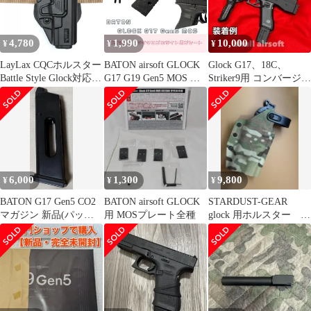
4,780
1,990
10,000
¥
¥
¥
LayLax CQCホルスター
BATON airsoft GLOCK
Glock G17、18C、
Battle Style Glock対応
G17 G19 Gen5 MOS 東
Striker9用 コンバージョ
右利き用 [ ブラック ]
京マルイマイクロプロ
ンキット
サイト用プレート
6,000
1,300
9,800
¥
¥
¥
BATON G17 Gen5 CO2
BATON airsoft GLOCK
STARDUST-GEAR
マガジン 新品(パッケ
用 MOSプレート全種
glock 用ホルスター マ
ージなし)
ルチカム