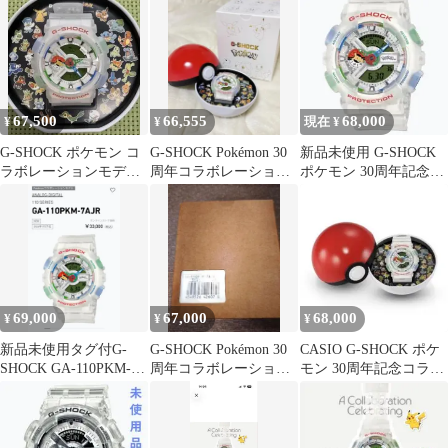
67,500
66,555
68,000
¥
¥
現在 ¥
G-SHOCK ポケモン コ
G-SHOCK Pokémon 30
新品未使用 G-SHOCK
ラボレーションモデ
周年コラボレーション
ポケモン 30周年記念
ル 時計 デジタル
モデル
GA-110PKM-7AJR
CASIO
69,000
67,000
68,000
¥
¥
¥
新品未使用タグ付G-
G-SHOCK Pokémon 30
CASIO G-SHOCK ポケ
SHOCK GA-110PKM-
周年コラボレーション
モン 30周年記念コラボ
7AJR ポケモンコラボ限
モデル ポケモン 新
モデル 未開封
定
品