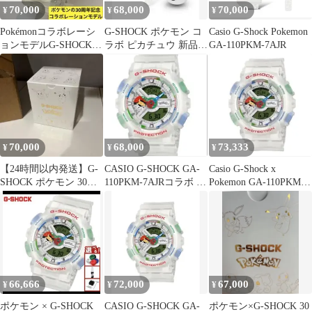
70,000
68,000
70,000
¥
¥
¥
Pokémonコラボレーシ
G-SHOCK ポケモン コ
Casio G-Shock Pokemon
ョンモデルG-SHOCK
ラボ ピカチュウ 新品
GA-110PKM-7AJR
GA-110PKM-7AJR
未使用 タグ付き
70,000
68,000
73,333
¥
¥
¥
【24時間以内発送】G-
CASIO G-SHOCK GA-
Casio G-Shock x
SHOCK ポケモン 30周
110PKM-7AJRコラボ ポ
Pokemon GA-110PKM-
年記念
ケモン新品
7AJR
66,666
72,000
67,000
¥
¥
¥
ポケモン × G-SHOCK
CASIO G-SHOCK GA-
ポケモン×G-SHOCK 30