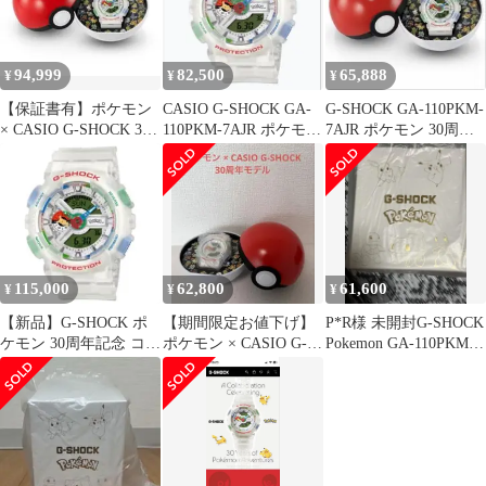
94,999
82,500
65,888
¥
¥
¥
【保証書有】ポケモン
CASIO G-SHOCK GA-
G-SHOCK GA-110PKM-
× CASIO G-SHOCK 30
110PKM-7AJR ポケモン
7AJR ポケモン 30周年
周年モデル
30周年
記念 コラボ
115,000
62,800
61,600
¥
¥
¥
【新品】G-SHOCK ポ
【期間限定お値下げ】
P*R様 未開封G-SHOCK
ケモン 30周年記念 コラ
ポケモン × CASIO G-
Pokemon GA-110PKM-
ボレーションモデル 正
SHOCK 30周年モデル
7AJR 3
規品