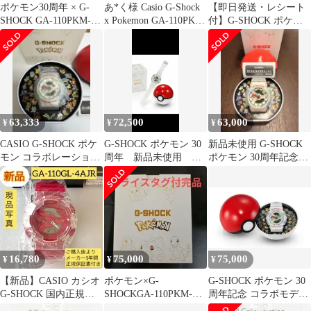
ポケモン30周年 × G-
あ*く様 Casio G-Shock
【即日発送・レシート
SHOCK GA-110PKM-
x Pokemon GA-110PKM-
付】G-SHOCK ポケモ
7AJR
7
ン 30周年記念
63,333
72,500
63,000
¥
¥
¥
CASIO G-SHOCK ポケ
G-SHOCK ポケモン 30
新品未使用 G-SHOCK
モン コラボレーション
周年 新品未使用 保
ポケモン 30周年記念
モデル
証書記載あり
GA-110PKM-7AJR
16,780
75,000
75,000
¥
¥
¥
【新品】CASIO カシオ
ポケモン×G-
G-SHOCK ポケモン 30
G-SHOCK 国内正規品
SHOCKGA-110PKM-
周年記念 コラボモデル
GA-110GL-4AJR
7AJR
CASIO