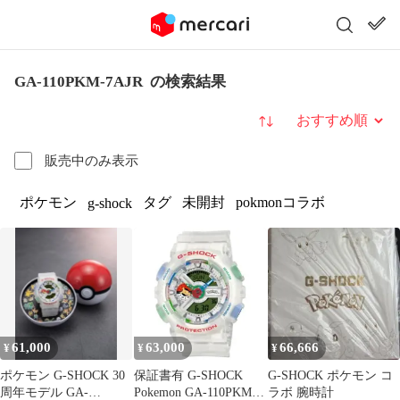
GA-110PKM-7AJR の検索結果
並び替え
販売中のみ表示
ポケモン
タグ
未開封
pokmonコラボ
g-shock
61,000
63,000
66,666
¥
¥
¥
ポケモン G-SHOCK 30
保証書有 G-SHOCK
G-SHOCK ポケモン コ
周年モデル GA-
Pokemon GA-110PKM-
ラボ 腕時計