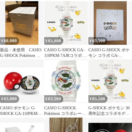
110PKM-7AJR
7AJR 30周年
60,000
63,000
65,500
¥
¥
¥
新品・未使用 CASIO
CASIO G-SHOCK GA-
CASIO G-SHOCK ポケ
G-SHOCK Pokémon コ
110PKM-7AJRコラボ ポ
モン コラボ GA-
ラボレーション腕時計
ケモン新品
110PKM-7AJR
63,800
63,500
65,500
¥
¥
¥
CASIO ポケモン G-
CASIO G-SHOCK
G-SHOCK ポケモン 30
SHOCK GA-110PKM-
Pokémon コラボレーシ
周年記念コラボモデ
7AJR 30周年
ョンモデル
ル GA-110PKM-7AJR