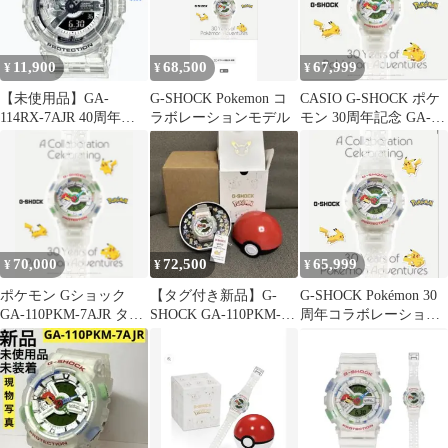
11,900
68,500
67,999
¥
¥
¥
【未使用品】GA-
G-SHOCK Pokemon コ
CASIO G-SHOCK ポケ
114RX-7AJR 40周年ア
ラボレーションモデル
モン 30周年記念 GA-
ニバーサリーモデル
110PKM-7AJR
70,000
72,500
65,999
¥
¥
¥
ポケモン Gショック
【タグ付き新品】G-
G-SHOCK Pokémon 30
GA-110PKM-7AJR タグ
SHOCK GA-110PKM-
周年コラボレーション
付き
7AJR ポケモン30周年
モデル