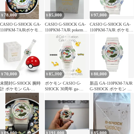
78,000
85,000
97,000
¥
¥
¥
CASIO G-SHOCK GA-
CASIO G-SHOCK GA-
CASIO G-SHOCK GA-
110PKM-7AJRポケモン
110PKM-7AJR pokemon
110PKM-7AJR ポケモン
お値下げ不可
コラボ
ピカチュウ
70,000
85,000
80,000
¥
¥
¥
未開封G-SHOCK 腕時
ポケモン CASIO G-
新品 GA-110PKM-7AJR
計 ポケモン GA-
SHOCK 30周年 ga-
G-SHOCK ポケモン コ
110PKM-7AJR
110pkm-7ajr
ラボ タグ付き
88,000
191,000
85,000
¥
¥
¥