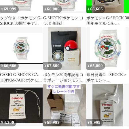
69,999
66,000
66,666
¥
¥
¥
タグ付き！ポケモン G-
G-SHOCK ポケモン コ
ポケモン× G-SHOCK 30
SHOCK 30周年モデル
ラボ 腕時計
周年モデル GA-
GA-110PKM-7AJR
110PKM-7AJR
66,666
67,800
65,000
¥
¥
¥
CASIO G-SHOCK GA-
ポケモン30周年記念コ
即日発送G―SHOCK ×
110PKM-7AJR ポケモン
ラボレーションモデル
ポケモン＞
コラボモデル
GA-110PKM-7AJR
GA―110PKM―7AJR 新
品未使用
4,200
68,999
9,999
¥
¥
¥