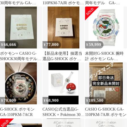
30周年モデル GA-
110PKM-7AJR ポケモン
周年モデル GA-
110PKM-7AJR
30周年
110PKM-7AJR 新品未使
66,666
77,000
59,999
¥
¥
¥
ポケモン× CASIO G-
【新品未使用】抽選当
未開封G-SHOCK 腕時
SHOCK30周年モデル
選品G-SHOCK ポケモ
計 ポケモン GA-
GA-110PKM-7AJR
ン コラボ
110PKM-7AJR
70,000
68,900
109,500
¥
¥
¥
G-SHOCK ポケモン
CASIO公式当選品G-
CASIO G-SHOCK GA-
GA-110PKM-7ACR
SHOCK × Pokémon 30周
110PKM-7AJR ポケモン
年 新品 即日発送