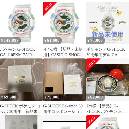
ル GA-110PKM-7AJR
ケモン新品
未使用品
149,999
61,000
78,000
¥
¥
¥
ポケモン G-SHOCK
イ*ん様 【新品・未使
ポケモン × G-SHOCK
GA-110PKM-7AJR
用】CASIO G-SHOCK
30周年モデル GA-
ポケモンGA-110PKM
110PKM-7A
69,800
75,000
62,000
¥
¥
¥
G-SHOCK ポケモン コ
G-SHOCK Pokémon 30
Z*s様 【新品】G-
ラボ 30周年 新品未開
周年コラボレーション
SHOCK ポケモン 30周
封
モデル
年 GA-110PKM-7AJ