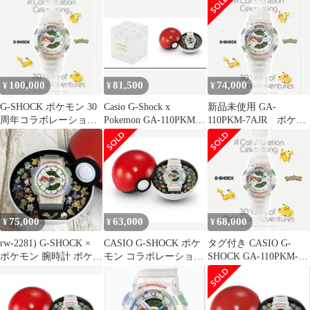
100,000
81,500
74,000
¥
¥
¥
G-SHOCK ポケモン 30
Casio G-Shock x
新品未使用 GA-
周年コラボレーション
Pokemon GA-110PKM-
110PKM-7AJR ポケモ
モデル
7AJR
ン30周年コラボモデル
75,000
63,000
68,000
¥
¥
¥
rw-2281) G-SHOCK ×
CASIO G-SHOCK ポケ
タグ付き CASIO G-
ポケモン 腕時計 ポケモ
モン コラボレーション
SHOCK GA-110PKM-
ン30周年記念
モデル 正規品
7AJR Pokmon