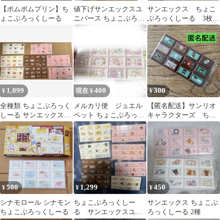
【ポムポムプリン】ち
値下げサンエックスユ
サンエックス ちょこ
ょこぶろっくしーる
ニバース ちょこぶろっ
ぶろっくしーる 3枚セ
くしーる3枚セット
ット
1,099
400
300
¥
現在 ¥
¥
全種類 ちょこぶろっく
メルカリ便 ジュエル
【匿名配送】サンリオ
しーる サンエックスユ
ペット ちょこぶろっく
キャラクターズ ちょ
ニバース 8個 各1個
しーる
こぶろっくしーる ば
コンプリート
つ丸 けろっぴ
500
1,299
450
¥
¥
¥
シナモロール シナモン
ちょこぶろっくしー
サンエックス ちょこぶ
ちょこぶろっくしーる
る サンエックスユニ
ろっくしーる 2種