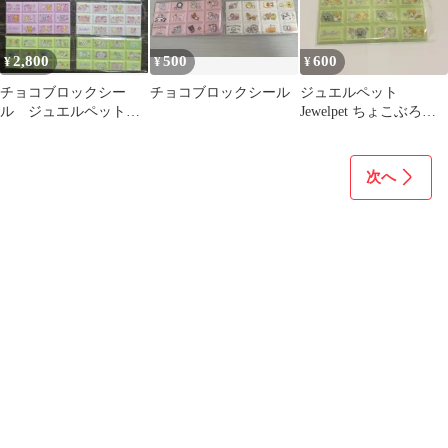
2,800
500
600
¥
¥
¥
チョコブロックシー
チョコブロックシール
ジュエルペット
ル ジュエルペット 8
Jewelpet ちょこぶろっ
枚セット
くしーる マジカルグ
リーン
次へ