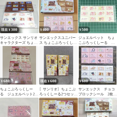
300
400
500
現在 ¥
¥
¥
サンエックス サンリオ
サンエックスユニバー
ジュエルペット ちょ
キャラクターズ ちょこ
ス ちょこぶろっくしー
こぶろっくしーる ガ
ぶろっくしーる
る ユニットC
ーネット
680
600
600
¥
現在 ¥
¥
ちょこぶろっくしー
〖サンリオ〗ちょこぶ
サンエックス チョコ
る ジュエルペット2点
ろっくしーる2つセット
ブロックシール 2枚セ
セット
☆未開封☆
ット