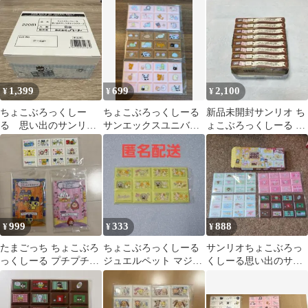
ス チョコブロックシ
全8種セット
る ユニットF
ール たれパンダ
1,399
699
2,100
¥
¥
¥
ちょこぶろっくしー
ちょこぶろっくしーる
新品未開封サンリオ ち
る 思い出のサンリオ
サンエックスユニバー
ょこぶろっくしーる 8
キャラクターズ 8個
ス
個まとめ売り
999
333
888
¥
¥
¥
たまごっち ちょこぶろ
ちょこぶろっくしーる
サンリオちょこぶろっ
っくしーる プチプチお
ジュエルペット マジカ
くしーる思い出のサン
みせっち カード＆フレ
ルグリーン
リオキャラクターズ4種
ーム
シナモン バツ丸