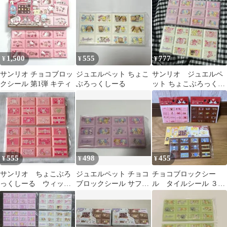
1,500
555
777
¥
¥
¥
サンリオ チョコブロッ
ジュエルペット ちょこ
サンリオ ジュエルペ
クシール 第1弾 キティ
ぶろっくしーる
ット ちょこぶろっくし
ーる 2枚セット
555
498
455
¥
¥
¥
サンリオ ちょこぶろ
ジュエルペット チョコ
チョコブロックシー
っくしーる ウィッシ
ブロックシール サフィ
ル タイルシール ３点
ュミーメル マイメロ
ー ちょこぶろっくしー
セット
ティ
る