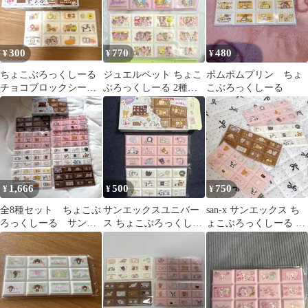
300
770
480
¥
¥
¥
ちょこぶろっくしーる
ジュエルペット ちょこ
ポムポムプリン ちょ
チョコブロックシール
ぶろっくしーる 2種セ
こぶろっくしーる
ユニットD ホワイト
ット
1,666
500
750
¥
¥
¥
全8種セット ちょこぶ
サンエックスユニバー
san-x サンエックス ち
ろっくしーる サンエ
ス ちょこぶろっくしー
ょこぶろっくしーる 4
ックス チョコレート
る2種セット
つセット
風シール