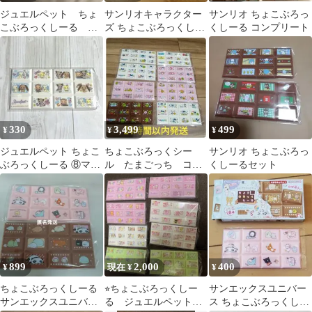
ジュエルペット ちょ
サンリオキャラクター
サンリオ ちょこぶろっ
こぶろっくしーる コ
ズ ちょこぶろっくしー
くしーる コンプリート
ンプリート
る ハローキティ
330
3,499
499
¥
¥
¥
ジュエルペット ちょこ
ちょこぶろっくシー
サンリオ ちょこぶろっ
ぶろっくしーる ⑧マジ
ル たまごっち コン
くしーるセット
カルブルー
プリートセット
899
2,000
400
¥
現在 ¥
¥
ちょこぶろっくしーる
⭐︎ちょこぶろっくしー
サンエックスユニバー
サンエックスユニバー
る ジュエルペット
ス ちょこぶろっくしー