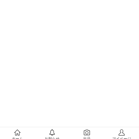
メルカリについて
ホーム
お知らせ
出品
マイページ