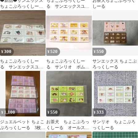
❤️新品❤️サンエックス
ちょこぶろっくしー
お茶犬ちょこぶろっく
ちょこぶろっくしーる
る サンエックスユニ
しーる
ユニットH、C
バース 全8種セット
コンプリート
300
520
550
¥
¥
¥
ちょこぶろっくしー
ちょこぶろっくしー
サンエックス ちょこぶ
る サンエックスユニ
る サンリオ ポムポ
ろっくしーる
バース
ムプリン
1,100
550
333
¥
¥
¥
ジュエルペット ちょこ
お茶犬 ちょこぶろっ
サンリオ ちょこぶろ
ぶろっくしーる 3枚セ
くしーる オールスタ
っくしーる
ット
ー