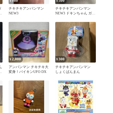
980
500
¥
¥
パ
チキチキアンパンマン
チキチキアンパンマン
パ
NEW3
NEW3 ドキンちゃん ガチ
ま
ャガチャ
2,000
300
¥
¥
ん
アンパンマン チキチキ大
チキチキアンパンマン
マ
変身！バイキンUFO DX
しょくぱんまん