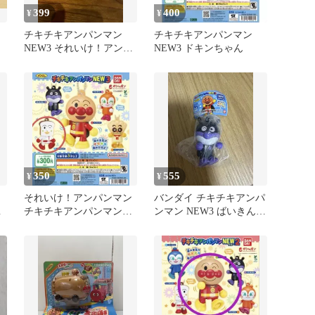
399
400
¥
¥
ン
チキチキアンパンマン
チキチキアンパンマン
NEW3 それいけ！アンパ
NEW3 ドキンちゃん
ンマン ドキンちゃん カ
プセルトイ
350
555
¥
¥
それいけ！アンパンマン
バンダイ チキチキアンパ
ー
チキチキアンパンマン
ンマン NEW3 ばいきんま
NEW3 しょくぱんまん
ん