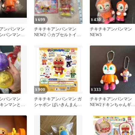
699
430
¥
¥
アンパンマン
チキチキアンパンマン
チキチキアンパンマン
ンパンマン
NEW2 ◇カプセルトイ◇
NEW3
キンちゃん 2点
ガチャ
900
333
¥
¥
ンパンマン
チキチキアンパンマン ガ
チキチキアンパンマン
イキンマンとク
シャポン ばいきんまん
NEW2ドキンちゃんギ
ナちゃん
ドキンちゃん
ック／浴衣おまけ マ
コットチェーン