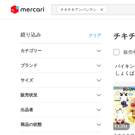
ンツにスキップ
チキチキアンパンマン
絞り込み
チキチ
クリア
カテゴリー
販売
ブランド
バイキン
しょくぱ
サイズ
販売状況
出品者
商品の状態
1,111
¥