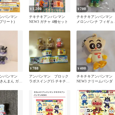
1,200
700
¥
¥
ンパンマン
チキチキアンパンマン
チキチキアンパンマ
ンプリート)
NEW3 ガチャ 4種セット
メロンパンナ フィギュ
キーホルダー マスコッ
788
400
¥
¥
ンパンマン
アンパンマン ブロック
チキチキアンパンマン
いきんまん ガシ
ラボスイング15 チキチキ
NEW3 クリームパンダ
アンパンマンNEW