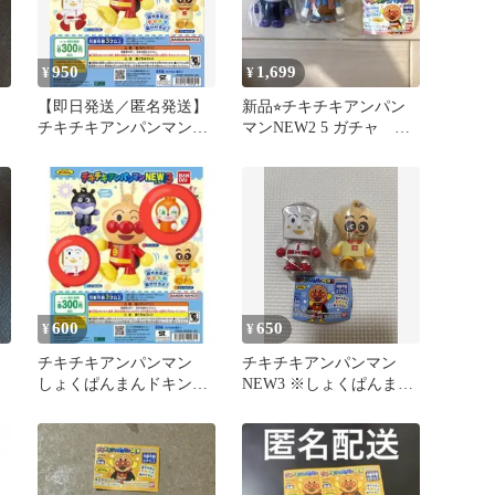
950
1,699
¥
¥
【即日発送／匿名発送】
新品⭐︎チキチキアンパン
チキチキアンパンマン
マンNEW2 5 ガチャ キ
new3 3点セット
ーホルダー
600
650
¥
¥
チキチキアンパンマン
チキチキアンパンマン
ミ
しょくぱんまんドキンち
NEW3 ※しょくぱんま
ス
ゃんセット
ん・クリームパンダ