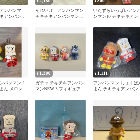
2,180
800
¥
¥
アンパンマ
それいけ！アンパンマン
いたずらいっぱいアン
キアンパンマ
チキチキアンパンマン6
ンマン10 チキチキアン
ンちゃん
全5種 フルコンプ
ンマンNEW3 ばいきん
ん
1,300
1,111
¥
¥
ンパンマン /
ガチャ チキチキアンパン
アンパンマン しょくぱ
まん メロンパ
マンNEW 3 フィギュア 4
まん チキチキアンパン
種セット
ンnew3 キーホルダー