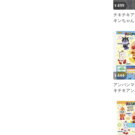
499
¥
チキチキア
キンちゃん
ャ しょく
444
¥
アンパンマ
キチキアン
NEW3 ク