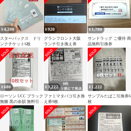
4,200
920
1,780
¥
¥
¥
スターバックス ドリ
グランフロント大阪
サンドラッグ ご優待 商
ンクチケット6枚
ランチ引き換え券
品無料引換券
680
3,222
1,222
¥
¥
¥
ローソン UCC ブラック
ファミマタバコ引き換
サンプルたばこ引換券6
無糖 黒の余韻 無料引換
え券9枚
枚
券 10枚