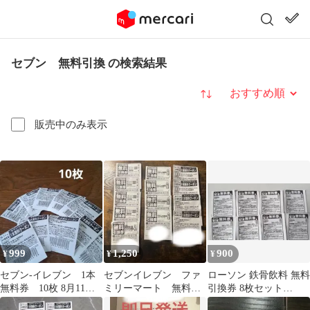
セブン 無料引換 の検索結果
並び替え
販売中のみ表示
999
1,250
900
¥
¥
¥
セブン-イレブン 1本
セブンイレブン ファ
ローソン 鉄骨飲料 無料
無料券 10枚 8月11日
ミリーマート 無料引
引換券 8枚セット
～24日
換券 割引券 クーポ
(2026/8/10まで)