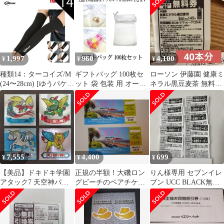
1,997
960
4,100
¥
¥
¥
種類14：ターコイズ/M
ギフトバッグ 100枚セ
ローソン 伊藤園 健康ミ
(24〜28cm) [ゆうパケッ
ット 袋 包装 用 オーガ
ネラル黒豆麦茶 無料引
ト/ネコポスで全国送料
ンジー 巾着 袋 7× 9cm
換券 40枚
無料!代金引換購入不可
100 枚 無地 ホワイト
／配達日時指定不可]
プレゼント 景品 小物
D&M(ディーアンドエ
収納 おしゃれ ET-P-
ム) difunc ディファンク
GIF100
バレーボール用 アーム
スリーブ アームカバー
7,555
4,400
699
¥
¥
¥
(両腕/1ペア入) [D7000]
【美品】ドキドキ学園
正規の半額！大磯ロン
りん様専用 セブンイレ
アタック7 天空神パー
グビーチのペアチケッ
ブン UCC BLACK無糖
フェクト4 シールセッ
ト時間制限なし！ 9800
無料引換券 10枚セット
ト
円が4400円