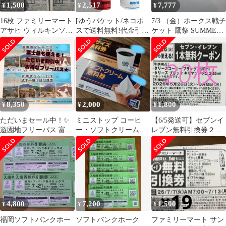
1,500
2,517
7,777
¥
¥
¥
16枚 ファミリーマート
[ゆうパケット/ネコポ
7/3 （金）ホークス戦チ
アサヒ ウィルキンソン
スで送料無料!代金引換
ケット 鷹祭 SUMMER
引換券
購入不可／配達日時指
BOOST
定不可] arena(アリーナ)
公式大会可 競泳 水泳
キャップ AQUAFORCE
3D (アクアフォース3D)
シリコンキャップ 男女
兼用 [AS5SSC02U] ※安
8,350
2,000
1,800
¥
¥
¥
心のお荷物追跡番号有
り
ただいまセール中！✨️
ミニストップ コーヒ
【6/5発送可】セブンイ
遊園地フリーパス 富士
ー・ソフトクリーム
レブン無料引換券２０
急ハイランド 2枚！お
交換 ７枚セット
枚〜引換は6/8迄〜
得なチケット！
4,800
7,200
1,500
¥
¥
¥
福岡ソフトバンクホー
ソフトバンクホーク
ファミリーマート サン