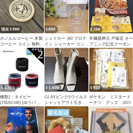
900
800
300
現在 ¥
¥
¥
ホノルルコーヒー 木製
シェイカー 300 プロテ
辛麺屋桝元 戸塚店 オー
コーヒー コイン 無料ト
イン シェーカー コンパ
プニング記念クーポン
ークン カナダ コレクシ
クト サイズ ボトル
ョン
300ml プロテインシェ
イカー かわいい 可愛い
サプリメント [WILD
FIT ワイルドフィット]
3,315
1,800
950
¥
¥
¥
種類2：ネイビー
GLAYピンクSウイルス
ポケモン ミスタード
(TB202100) [ゆうパケ
シャットアウト引き換
ーナツ グッズ 2023
ットで全国送料無料!代
え券
金引換購入不可／配達
日時指定不可] ファイ
テン(PHITEN)
RAKUWAバンド メタッ