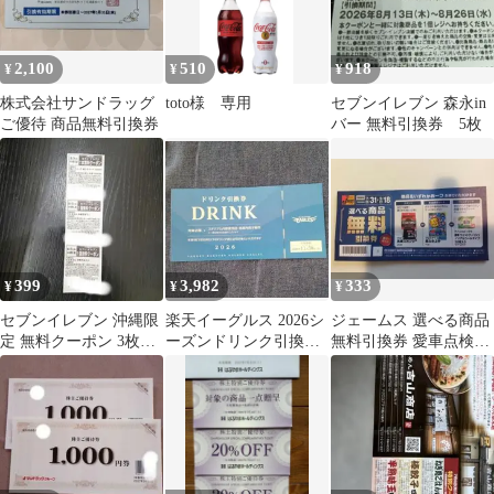
2,100
510
918
¥
¥
¥
株式会社サンドラッグ
toto様 専用
セブンイレブン 森永in
ご優待 商品無料引換券
バー 無料引換券 5枚
399
3,982
333
¥
¥
¥
セブンイレブン 沖縄限
楽天イーグルス 2026シ
ジェームス 選べる商品
定 無料クーポン 3枚セ
ーズンドリンク引換券
無料引換券 愛車点検無
ット
５枚セット ブロマイド
料引換券
付