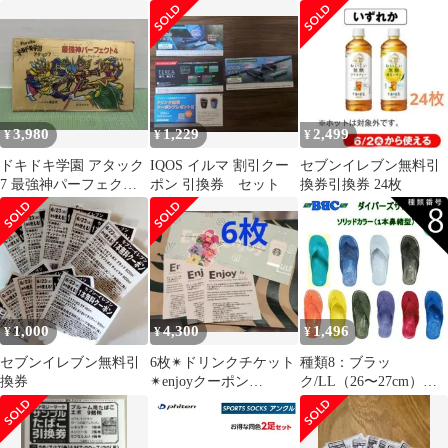
換券
黒豆麦茶 無料引換券26
枚
3,980
1,229
2,499
¥
¥
¥
ドキドキ学園 アタック
IQOS イルマ 割引クー
セブンイレブン無料引
7 最強神パーフェクト4
ポン 引換券 セット
換券引換券 24枚
シールセット ㉓
1,000
4,300
1,496
¥
¥
¥
セブンイレブン無料引
6枚✴ドリンクチケット
種類8：ブラッ
換券
✴enjoyクーポン
ク/LL（26〜27cm）
✴Starbucks✴スタバ
【クリックポストで全
国送料無料!代金引換購
入不可／配達日時指定