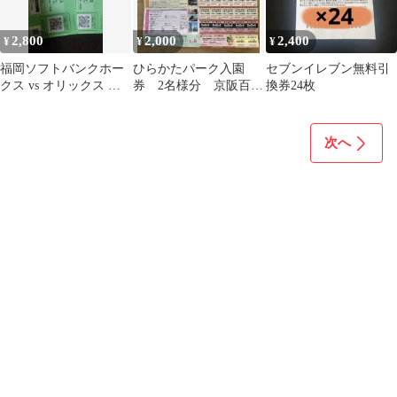
2,800
2,000
2,400
¥
¥
¥
福岡ソフトバンクホー
ひらかたパーク入園
セブンイレブン無料引
クス vs オリックス 入
券 2名様分 京阪百貨
換券24枚
場券無料引換券 2枚
店株主優待券他
次へ