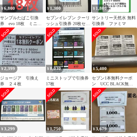
6,800
1,300
1,800
¥
¥
¥
サンプルたばこ引換
セブンイレブン クーリ
サントリー天然水 無料
券 evo 18枚 ミニス
ッシュ引換券 20枚セッ
引換券 ファミマ
トップ
ト
2,399
8,030
5,400
¥
¥
¥
ジョージア 引換え
ミニストップで引換券
セブン1本無料クーポ
券 ２４枚
17枚
ン UCC BLACK無
糖 コーヒー 無料引換
券60枚
3,299
1,750
3,679
¥
¥
¥