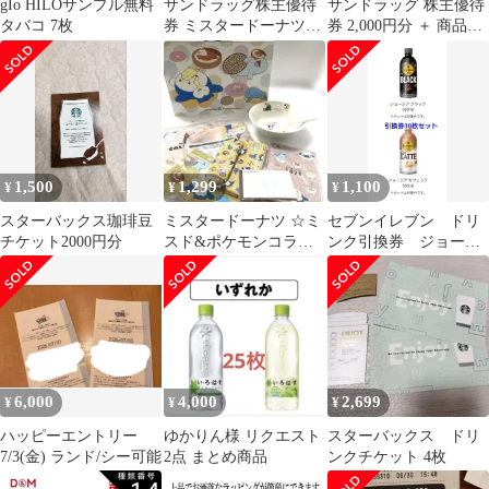
gIo HILOサンプル無料
サンドラッグ株主優待
サンドラッグ 株主優待
タバコ 7枚
券 ミスタードーナツパ
券 2,000円分 ＋ 商品無
スカード
料引換券 1枚
1,500
1,299
1,100
¥
¥
¥
スターバックス珈琲豆
ミスタードーナツ ☆ミ
セブンイレブン ドリ
チケット2000円分
スド&ポケモンコラ
ンク引換券 ジョージ
ボ 福袋 2024年 丼
ア
&元箱付き
6,000
4,000
2,699
¥
¥
¥
ハッピーエントリー
ゆかりん様 リクエスト
スターバックス ドリ
7/3(金) ランド/シー可能
2点 まとめ商品
ンクチケット 4枚