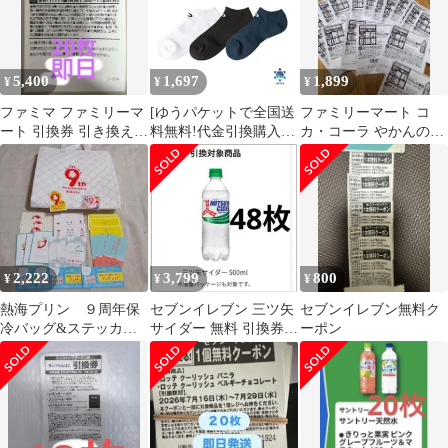
不可】BBC（ビービー
シー）ダイバーズサン
ダル メンズ ソリッ
ドカラー（1本鼻緒型）
5,400
1,697
1,899
¥
¥
¥
漁サン ギョサン ビーチ
サンダル PEARL
ファミマ ファミリーマ
[ゆうパケットで全国送
ファミリーマート コ
ート 引換券 引き換え
料無料!代金引換購入不
カ・コーラ やかんの麦
20枚
可／配達日時指定不可]
茶 無料引換券 24枚セッ
ファイテン(PHITEN)
ト
スポーツソックス アン
クル (2足セット) ※安
心のお荷物追跡番号有
り
2,222
3,799
800
¥
¥
¥
熱海プリン ９周年保
セブンイレブン 三ツ矢
セブンイレブン無料ク
冷バッグ&ステッカー&
サイダー 無料 引換券
ーポン
シール、ショップカー
クーポン
ド他のおまけ付き！