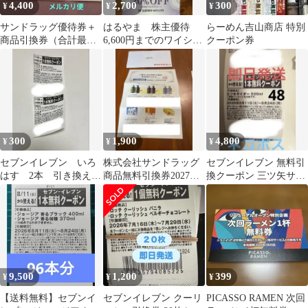
4,400
2,700
300
¥
¥
¥
サンドラッグ優待券＋
はるやま 株主優待
らーめん吉山商店 特別
商品引換券（合計最大
6,600円までのワイシャ
クーポン券
7,000円相当）
ツ等 無料引換券付き
300
1,900
4,800
¥
¥
¥
セブンイレブン いろ
株式会社サンドラッグ
セブンイレブン 無料引
はす 2本 引き換え
商品無料引換券2027年3
換クーポン 三ツ矢サイ
券 天然水 シャイン
月31日まで有効
ダー48本
マスカット
9,500
1,200
399
¥
¥
¥
【送料無料】セブンイ
セブンイレブン クーリ
PICASSO RAMEN 次回