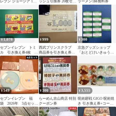
レブン ジョージア 1本
ッシュ引換券 20枚セッ
ラーメン1杯無料券
無料クーポン96本分
ト
1,078
999
300
¥
¥
¥
セブンイレブン トミ
西武プリンスクラブ
京急グッズショップ
カ 引き換え券4枚 非
商品券を引き換え券
「おとどけいきゅう」
売品
1000円分有効期限2026
割引券・京急オリジナ
年7月5日
ルグッズお引き換え券
549
300
3,555
¥
¥
¥
セブンイレブン 福
らーめん吉山商店 特別
呪術廻戦 GIGO 呪術焼
袋 2026年 3点セッ
クーポン券
き 引き換え券+コース
ト セブン 福袋 限定
ター
現在未発売