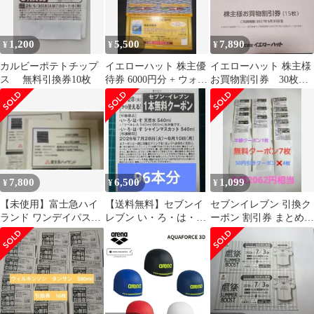
1,200
5,500
7,890
¥
¥
¥
カルビーポテトチップ
イエローハット 株主優
イエローハット 株主様
ス 無料引換券10枚
待券 6000円分 + ウォッ
お買物割引券 30枚
シャー液引き換え券1枚
9,000円分
7,800
6,500
1,099
¥
¥
¥
【未使用】富士急ハイ
【送料無料】セブンイ
セブンイレブン 引換ク
ランド ワンデイパス引
レブン い・ろ・は・す
ーポン 割引券 まとめ売
換券 大人2名分
1本無料クーポン96本分
り
①