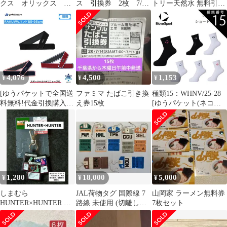
クス オリックス 入
ス 引換券 2枚 7/23
トリー天然水 無料引換
場券無料引換券 みず
木曜日
券
ほPayPayドーム
4,076
4,500
1,153
¥
¥
¥
[ゆうパケットで全国送
ファミマ たばこ引き換
種類15：WHNV/25-28
料無料!代金引換購入不
え券15枚
[ゆうパケット(ネコポ
可／配達日時指定不可]
ス)で送料無料!代金引
ファイテン(PHITEN)
換購入不可／配達日時
RAKUWAバンド
指定不可] DESCENTE
(85cm・95cm) 腰用 1枚
(デサント) MoveSport
入(スポーツベルト)
ムーブスポーツ バレー
[0423TB203]
ボール ショートソック
ス 男女兼用
1,280
18,000
5,000
¥
¥
¥
[SV6SSO03U]
しまむら
JAL荷物タグ 国際線 7
山岡家 ラーメン無料券
HUNTER×HUNTER キ
路線 未使用 (切離しな
7枚セット
ーホルダー チャームホ
し) ヴィンテージ 希少
ルダー 新品
品