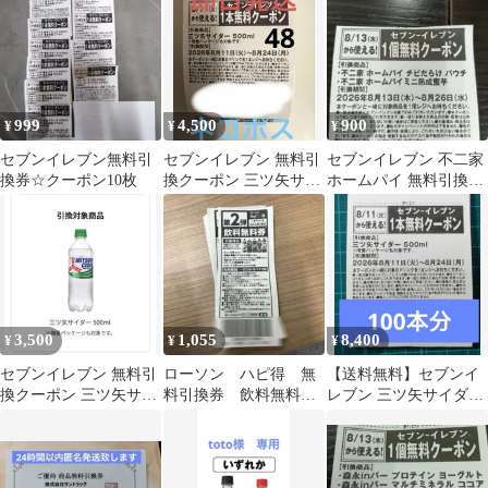
ン13枚
999
4,500
900
¥
¥
¥
セブンイレブン無料引
セブンイレブン 無料引
セブンイレブン 不二家
換券☆クーポン10枚
換クーポン 三ツ矢サイ
ホームパイ 無料引換
ダー48本
券 6枚
3,500
1,055
8,400
¥
¥
¥
セブンイレブン 無料引
ローソン ハピ得 無
【送料無料】セブンイ
換クーポン 三ツ矢サイ
料引換券 飲料無料
レブン 三ツ矢サイダー
ダー48本
券 10枚
1本無料クーポン100本
分