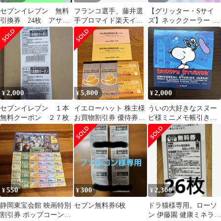
セブンイレブン 無料
フランコ選手、藤井選
【グリッター・Sサイ
引換券 24枚 アサヒ
手ブロマイド楽天イー
ズ】ネッククーラー ク
十六茶 660ml
グルス 2026シーズンド
ールリング PCM リン
リンク引換券付
グ アイスネックリング
クールネックリング 冷
却ネックリング 子供 キ
ッズ 大人 冷感リング
クールネック 2層 保冷
剤 暑さ対策 ひんやりグ
2,000
5,800
2,000
¥
¥
¥
ッズ 送料無料
CLNK01GL
セブンイレブン １本
イエローハット 株主様
ういの大好きなスヌー
無料クーポン ２７枚
お買物割引券 優待券セ
ピ様ミニメモ帳引き換
ット
え券
550
300
2,300
¥
¥
¥
静岡東宝会館 映画特別
セブン無料券6枚
ドラ猫様専用。ローソ
割引券 ポップコーン引
ン 伊藤園 健康ミネラル