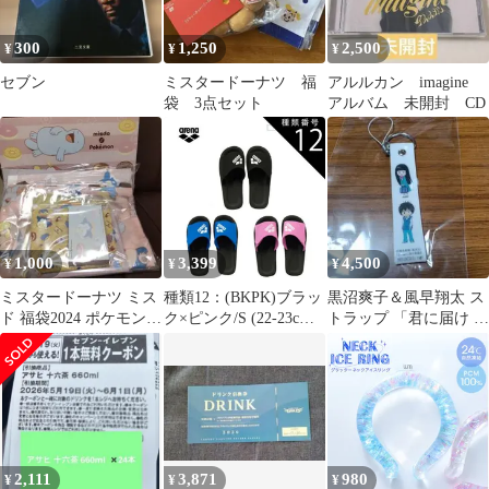
クス (2枚入り)
[0423TB202] ※安心の
300
1,250
2,500
¥
¥
¥
お荷物追跡番号有り
セブン
ミスタードーナツ 福
アルルカン imagine
袋 3点セット
アルバム 未開封 CD
1,000
3,399
4,500
¥
¥
¥
ミスタードーナツ ミス
種類12：(BKPK)ブラッ
黒沼爽子＆風早翔太 ス
ド 福袋2024 ポケモング
ク×ピンク/S (22-23cm)
トラップ 「君に届け 北
ッズ 7点
[レターパック(クリッ
幌高校 冬の文化祭」 非
クポスト)で全国送料無
売品
料!代金引換購入不可／
配達日時指定不可](外
箱なし) arena(アリーナ)
サンダル 水泳 スイムサ
ンダル [AS5SSD10U]
2,111
3,871
980
¥
¥
¥