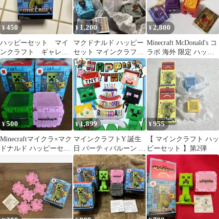
450
1,200
2,800
¥
¥
¥
ハッピーセット マイ
マクドナルド ハッピー
Minecraft McDonald's コ
ンクラフト ギャレッ
セット マインクラフト
ラボ 海外 限定 ハッピ
ト
フィギュア 4種
ーセット
500
1,899
955
¥
¥
¥
Minecraftマイクラ×マク
マインクラフトY 誕生
【 マインクラフト ハッ
ドナルド ハッピーセッ
日 パーティバルーン ガ
ピーセット 】第2弾
ト 2種セット
ーランドセット バルー
ン 飾り付け ハッピーバ
ースデー 風船 プレゼン
ト マイクラ 男の子 子
供 キッズ Minecraft ブ
ロック ゲーム 建築 世
界 女の子 記念日 グッ