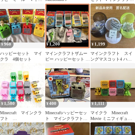
ラ デニス
クリーパー
960
1,200
1,199
¥
¥
¥
ハッピーセット マイ
マインクラフトザムー
マインクラフト スイ
クラ 4個セット
ビー ハッピーセット 第
ングマスコット4 ハッ
一弾×3 第二弾×2 マク
ピーガスト ファント
ドナルド
ム カメ 3点
1,580
400
1,111
¥
¥
¥
Minecraft マインクラ
Minecraftハッピーセッ
マイクラ Minecraft
フト
ト マインクラフトマ
Movie ミニフィギュア
ハッ
イクラ 石ブロックと
コンプ マクドナルド
ピーセット
ギャレット