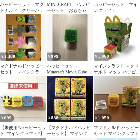
ハッピーセット マク
MINECRAFT ハッピ
ハッピーセット マイ
ドナルド クリーパ
ーセット おもちゃ
ンクラフト
ー マック マイク
ラ マインクラフト
1,300
999
1,060
¥
¥
¥
マクドナルドハッピー
ハッピーセット
マインクラフト マクド
セット マインクラフ
Minecraft Movie Cube 多
ナルド マック ハッピー
ト
色パレット付き
セット マイクラ ムービ
ー 海外
699
888
1,050
¥
¥
¥
【未使用‼️ハッピーセッ
【マクドナルドハッピ
マクドナルド ハッピー
ト‼️マインクラフト‼️】
ーセット】 マインクラ
セット マインクラフト
フト 第２弾 セット