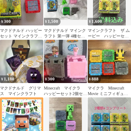
300
1,500
1,600
¥
¥
¥
マクドナルド ハッピー
マクドナルド マインク
マインクラフト ザ.ム
セット マインクラフト
ラフト 第一弾 4種セッ
ービー ハッピーセッ
クリーパー
ト：ハッピーセット マ
ト第2弾コンプリート
イクラ
1,180
300
888
¥
¥
¥
マクドナルド グリマ
Minecraft マイクラ
マイクラ Minecraft
ス マインクラフト
ハッピーセット2個セッ
Movie ミニフィギュア
ト
マクドナルド