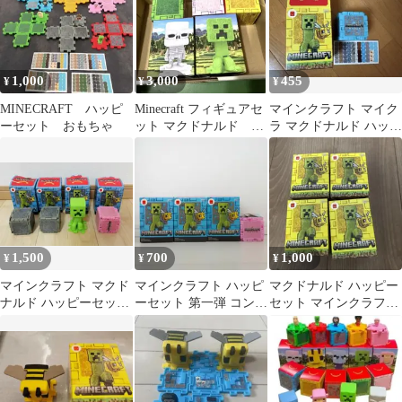
1,000
3,000
455
¥
¥
¥
MINECRAFT ハッピ
Minecraft フィギュアセ
マインクラフト マイク
ーセット おもちゃ
ット マクドナルド ハ
ラ マクドナルド ハッピ
ッピーセット 海外
ーセット おもちゃ ステ
ィーブ
1,500
700
1,000
¥
¥
¥
マインクラフト マクド
マインクラフト ハッピ
マクドナルド ハッピー
ナルド ハッピーセット
ーセット 第一弾 コンプ
セット マインクラフト
4つ / クリーパー マイ
リート 4種類セット
4個セット 2弾コンプ
クラ