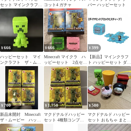
セット マインクラフト
コット4 ガチャ
パー ハッピーセット
クリーパー
666
666
399
¥
¥
¥
ハッピーセット マイ
Minecraft マイクラ ハ
【新品】マインクラフ
ンクラフト ザ・ムー
ッピーセット 2点セッ
ト ハッピーセット ダイ
ビー クリーパー
ト
ヤモンドブロック＆ス
ティーブ
700
1,750
500
¥
¥
¥
新品未開封 Minecraft
マクドナルドハッピー
マクドナルド ハッピー
ザ・ムービー ハッピ
セット 4種類コンプリ
セット おもちゃ まとめ
ーセット付録4点
ート⭐︎マイクラ マイン
売り