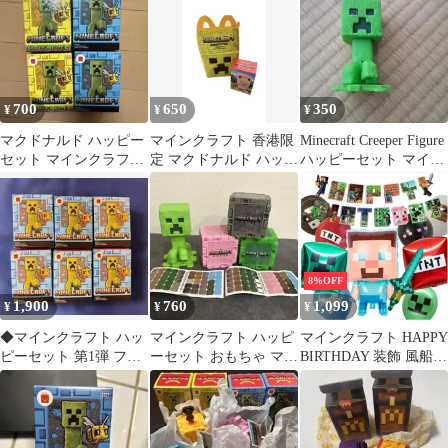
クラフト
700
650
350
¥
¥
¥
マクドナルド ハッピー
マインクラフト 香港限
Minecraft Creeper Figure
セット マインクラフト
定 マクドナルド ハッピ
ハッピーセット マイン
第1弾 第2弾の4個セッ
ーセット
クラフト
ト
8%OFF
1,900
760
1,099
¥
¥
¥
◆マインクラフト ハッ
マインクラフト ハッピ
マインクラフト HAPPY
ピーセット 第1弾 フル
ーセット おもちゃ マイ
BIRTHDAY 装飾 風船
コンプ＋2個 ◇新品未
クラ まとめ売り
誕生日 飾り付け バルー
使用◆
ン パーティー