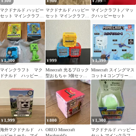
300
900
799
¥
¥
¥
ズ パーティー
マクドナルド ハッピー
マクドナルド ハッピー
マインクラフト／マッ
セット マインクラフト
セット マインクラフト
クハッピーセット
クリーパー
フィギュア
1,300
999
1,399
¥
¥
¥
マインクラフト マク
Minecraft 光るブロック
Minecraft スイングマス
ドナルド ハッピーセ
型おもちゃ 3個セッ
コット4 コンプリート
ット
ト （ハッピーセッ
セット
ト）
1,999
800
1,300
¥
¥
¥
海外マクドナルド ハ
OREO Minecraft
マクドナルド ハッピー
ッピーミール マイク
Macdonald's
セット マインクラフト