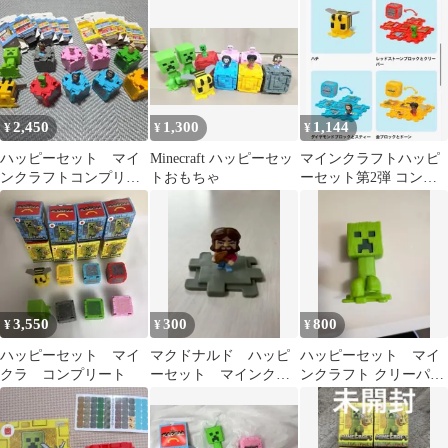
2,450
1,300
1,144
¥
¥
¥
ハッピーセット マイ
Minecraft ハッピーセッ
マインクラフトハッピ
ンクラフトコンプリー
トおもちゃ
ーセット第2弾 コンプ
トセット 箱つき
リート
3,550
300
800
¥
¥
¥
ハッピーセット マイ
マクドナルド ハッピ
ハッピーセット マイ
クラ コンプリート
ーセット マインクラ
ンクラフト クリーパー
フト
フィギュア