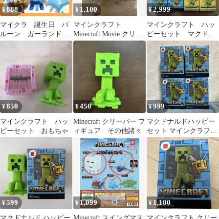
888
1,100
2,999
¥
¥
¥
マイクラ 誕生日 バ
マインクラフト
マインクラフト ハッ
ルーン ガーランド
Minecraft Movie クリー
ピーセット マクドナ
飾りつけ マインクラ
パー ハッピーセット
ルド 6種類8個セット
フト
850
450
999
¥
¥
¥
マインクラフト ハッ
Minecraft クリーパー フ
マクドナルドハッピー
ピーセット おもちゃ
ィギュア その他諸々
セット マインクラフト
第1弾3種4個
599
1,099
1,100
¥
¥
¥
マクドナルド ハッピー
Minecraft スイングマス
マインクラフト クリー