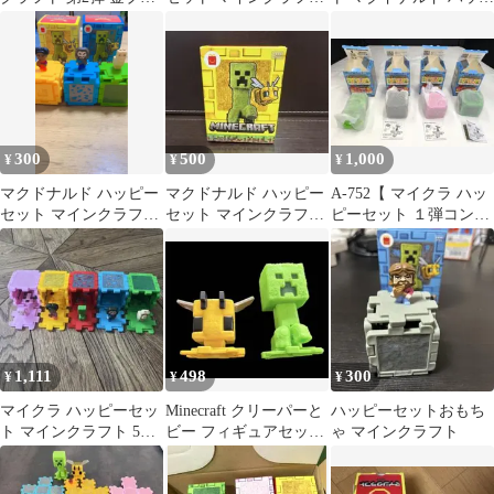
ックとドーン
2個セット
ーセット
300
500
1,000
¥
¥
¥
マクドナルド ハッピー
マクドナルド ハッピー
A-752【 マイクラ ハッ
セット マインクラフト
セット マインクラフト
ピーセット １弾コンプ
おもちゃ 3種セット
ミツバチ フィギュア
セット 】
1,111
498
300
¥
¥
¥
マイクラ ハッピーセッ
Minecraft クリーパーと
ハッピーセットおもち
ト マインクラフト 5セ
ビー フィギュアセッ
ゃ マインクラフト
ットMinecraft マクド
ト ハッピーセット