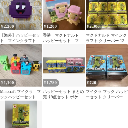
2,200
1,200
2,300
¥
¥
¥
【海外】ハッピーセッ
香港 マクドナルド
マクドナルド マインク
ト マインクラフト
ハッピーセット マイ
ラフト クリーパー 12個
グリマスエッグ
ンクラフト シープ
セット コンプリート
Pink Sheep
1,100
1,780
720
¥
¥
¥
Minecraft マイクラ マ
ハッピーセット まとめ
マイクラ マック ハッピ
ックハッピーセット
売り9点セット ポケモ
ーセット クリーパー ピ
ン マインクラフト ちい
ンクのウール マインク
かわ
ラフト