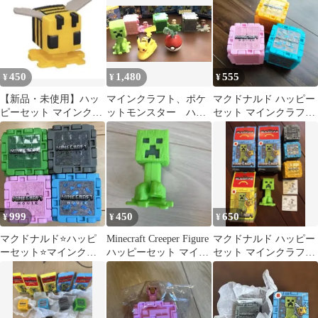
450
1,480
555
¥
¥
¥
【新品・未使用】ハッ
マインクラフト、ポケ
マクドナルド ハッピー
ピーセット マインクラ
ットモンスター ハッ
セット マインクラフト
フト ハチ
ピーセット６体 箱付
ザ・ムービー
き
999
450
650
¥
¥
¥
マクドナルド⭐️ハッピ
Minecraft Creeper Figure
マクドナルド ハッピー
ーセット⭐️マインクラ
ハッピーセット マイン
セット マインクラフト
フト⭐️4個セット
クラフト
おもちゃ