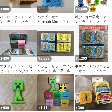
800
630
5,600
¥
¥
¥
ハッピーセット マイ
ハッピーセット
希少 海外限定 マイ
ンクラフト ハチ
Minecraft Movie フィギ
ンクラフト マクドナ
ュア セット
ルド ハッピーセッ
ト コンプリート
430
2,222
1,299
¥
¥
¥
マクドナルド ハッピー
ハッピーセット マイン
◆マクドナルドハッピ
セット マインクラフト
クラフト 第一弾、第二
ーセット マイクラ
第1弾 2種セット
弾全8種(傷や汚れは特
マインクラフト 第一
になし)
弾 4種セット
980
1,111
300
¥
¥
¥