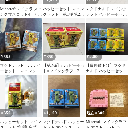
700
1,499
899
¥
¥
¥
Minecraft マイクラ スイ
ハッピーセット マイン
マクドナルド マインク
ングマスコット4 カメ
クラフト 第1弾 第2弾
ラフト ハッピーセット
ハッピーガスト
全８種 コンプリート セ
フィギュア 4種セット
ット
555
850
2,000
¥
¥
¥
マクドナルド ハッピ
【第2弾】ハッピーセッ
【最終値下げ】マクド
ーセット マインクラ
ト×マインクラフト2個
ナルド ハッピーセット
フト２種
セット
マインクラフト 8個フ
ルコンプセット
350
1,100
300
¥
¥
現在 ¥
ハッピーセット マイン
マクドナルド ハッピー
Minecraft マインクラフ
クラフト 第2弾 金ブロ
セット マインクラフト
ト マクドナルド ハッピ