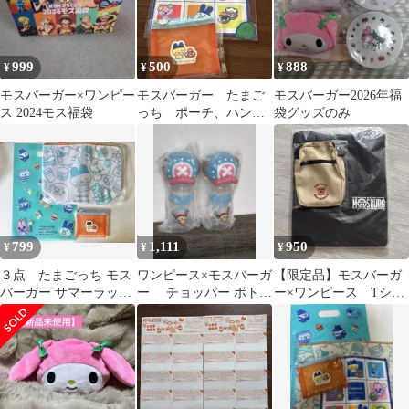
999
500
888
¥
¥
¥
モスバーガー×ワンピー
モスバーガー たまご
モスバーガー2026年福
ス 2024モス福袋
っち ポーチ、ハンカ
袋グッズのみ
チセット
799
1,111
950
¥
¥
¥
３点 たまごっち モス
ワンピース×モスバーガ
【限定品】モスバーガ
バーガー サマーラッキ
ー チョッパー ボトル
ー×ワンピース Tシャ
ーバッグ2026 グッズ
２個セット
ツ ミニショルダーバ
ッグ コラボ 半袖