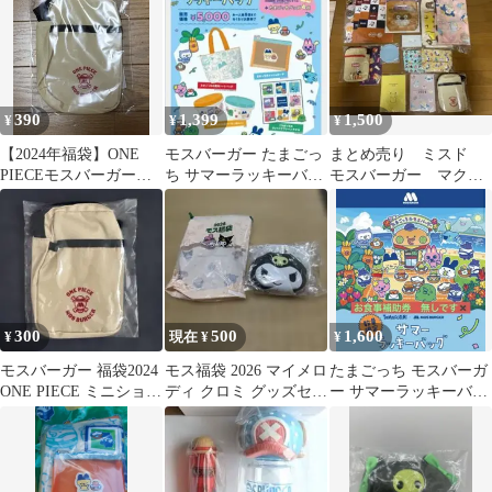
390
1,399
1,500
¥
¥
¥
【2024年福袋】ONE
モスバーガー たまごっ
まとめ売り ミスド
PIECEモスバーガーコ
ち サマーラッキーバッ
モスバーガー マクド
ラボ ミニショルダーバ
グ2026
ナルド 福袋
ッグ
300
500
1,600
¥
現在 ¥
¥
モスバーガー 福袋2024
モス福袋 2026 マイメロ
たまごっち モスバーガ
ONE PIECE ミニショル
ディ クロミ グッズセッ
ー サマーラッキーバッ
ダーバッグ
ト
グ