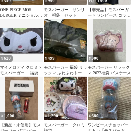
340
950
500
¥
¥
現在 ¥
ONE PIECE MOS
モスバーガー サンリ
【非売品】モスバーガ
BURGER ミニショルダ
オ 福袋 セット
ー × ワンピース コラボ
ーバッグ
Tシャツ 2024福袋限定
620
499
300
¥
¥
¥
マイメロディ クロミ ×
モスバーガー 福袋 リラ
モスバーガー リラック
モスバーガー 福袋
ックマ ふわふわトート
マ 2022福袋 パスケース
バッグ
1,000
1,200
680
¥
¥
¥
【新品・未使用】モス
モスバーガー クロミ
ワンピースチョッパー
バーガー ×ワンピース
福袋
ボトル【モスバーガー