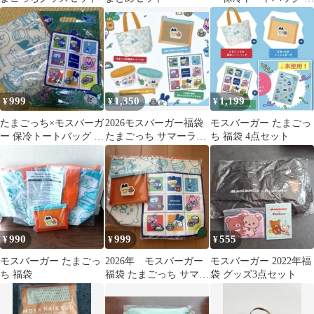
ニハンカチ 袋 匿名配送
999
1,350
1,199
¥
¥
¥
たまごっち×モスバーガ
2026モスバーガー福袋
モスバーガー たまごっ
ー 保冷トートバッグ ミ
たまごっち サマーラッ
ち 福袋 4点セット
ニハンカチ タオル
キーバッグ グッズセッ
ト
990
999
555
¥
¥
¥
モスバーガー たまごっ
2026年 モスバーガー
モスバーガー 2022年福
ち 福袋
福袋 たまごっち サマー
袋 グッズ3点セット
ラッキーバッグ グッズ