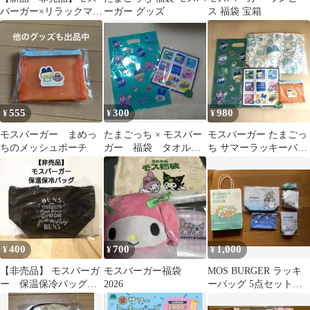
バーガー×リラックマ
ーガー グッズ
ス 福袋 宝箱
ふわふわトートバッ
グ 黒
555
300
980
¥
¥
¥
モスバーガー まめっ
たまごっち × モスバー
モスバーガー たまごっ
ちのメッシュポーチ
ガー 福袋 タオル
ち サマーラッキーバッ
ショッパー
グ グッズセット2026
400
700
1,000
¥
¥
¥
【非売品】 モスバーガ
モスバーガー福袋
MOS BURGER ラッキ
ー 保温保冷バッグ
2026
ーバッグ 5点セット
ブラック 黒
すみっこぐらし