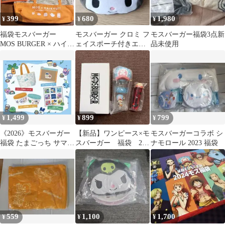
399
680
1,980
¥
¥
¥
福袋モスバーガー
モスバーガー クロミ フ
モスバーガー福袋3点新
MOS BURGER × ハイキ
ェイスポーチ付きエコ
品未使用
ュー!! コラボ トートバ
バッグ
ッグ
1,499
899
799
¥
¥
¥
《2026》モスバーガー
【新品】ワンピース×モ
モスバーガーコラボ シ
福袋 たまごっち サマー
スバーガー 福袋 2点
ナモロール 2023 福袋
ラッキーバッグ グッズ
セット
セット
559
1,100
1,700
¥
¥
¥