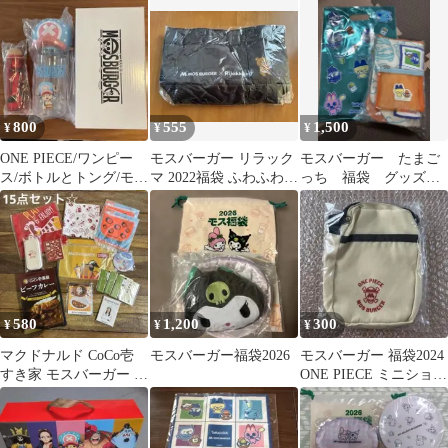
800
555
1,500
¥
¥
¥
ONE PIECE/ワンピー
モスバーガー リラック
モスバーガー たまご
ス/ボトルとトング/モス
マ 2022福袋 ふわふわト
っち 福袋 グッズの
バーガー福袋
ートバッグ
み 2026
580
1,200
300
¥
¥
¥
マクドナルド CoCo壱
モスバーガー福袋2026
モスバーガー 福袋2024
すき家 モスバーガー グ
ONE PIECE ミニショル
ッズ 新品 15点 福袋
ダーバッグ