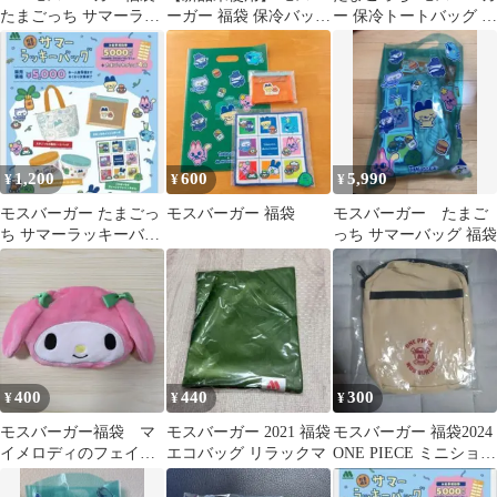
たまごっち サマーラッ
ーガー 福袋 保冷バッグ
ー 保冷トートバッグ ミ
キーバッグ グッズセッ
たまごっち
ニハンカチ タオル メ
ト
ッシュポーチ
1,200
600
5,990
¥
¥
¥
モスバーガー たまごっ
モスバーガー 福袋
モスバーガー たまご
ち サマーラッキーバッ
っち サマーバッグ 福袋
グ2026
400
440
300
¥
¥
¥
モスバーガー福袋 マ
モスバーガー 2021 福袋
モスバーガー 福袋2024
イメロディのフェイス
エコバッグ リラックマ
ONE PIECE ミニショル
ポーチ付きエコバッグ
ダーバッグ