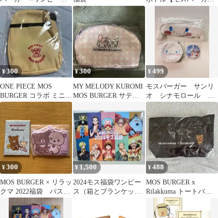
福袋 コラボグッズ
福袋品】
300
300
499
¥
¥
¥
ONE PIECE MOS
MY MELODY KUROMI
モスバーガー サンリ
BURGER コラボ ミニシ
MOS BURGER サテン
オ シナモロール セ
ョルダーバッグ
ポーチ
ット
300
1,500
488
¥
¥
¥
MOS BURGER × リラッ
2024モス福袋ワンピー
MOS BURGER x
クマ 2022福袋 パスケ
ス（箱とブランケット
Rilakkuma トートバッ
ース メモ帳
のみ），ミニタオル、
グ 2022
おまけコミック