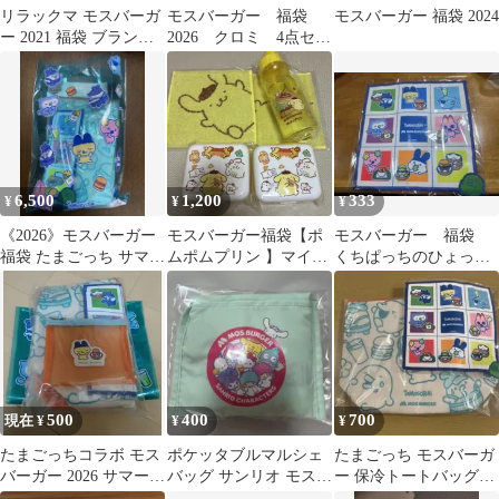
リラックマ モスバーガ
モスバーガー 福袋
モスバーガー 福袋 2024
ー 2021 福袋 ブランケ
2026 クロミ 4点セッ
ット
ト
6,500
1,200
333
¥
¥
¥
《2026》モスバーガー
モスバーガー福袋【ポ
モスバーガー 福袋
福袋 たまごっち サマー
ムポムプリン 】マイボ
くちぱっちのひょっこ
ラッキーバッグ グッズ
トル１ おにぎらずケ
りワッペンタオル
セット
ース２ミニタオル２
500
400
700
現在 ¥
¥
¥
たまごっちコラボ モス
ポケッタブルマルシェ
たまごっち モスバーガ
バーガー 2026 サマーラ
バッグ サンリオ モスバ
ー 保冷トートバッグ＆
ッキーバッグ
ーガー エコバッグ
タオル 2026 福袋