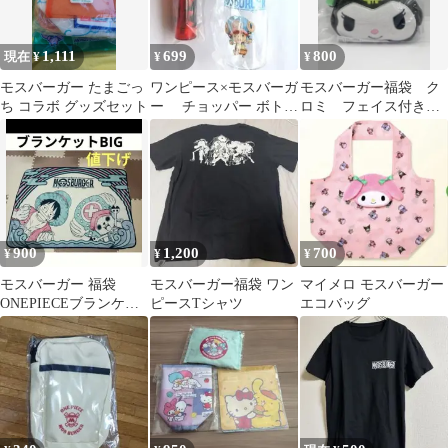
1,111
699
800
現在 ¥
¥
¥
モスバーガー たまごっ
ワンピース×モスバーガ
モスバーガー福袋 ク
ち コラボ グッズセット
ー チョッパー ボト
ロミ フェイス付きエ
ル トング 新品
コバッグ
900
1,200
700
¥
¥
¥
モスバーガー 福袋
モスバーガー福袋 ワン
マイメロ モスバーガー
ONEPIECEブランケッ
ピースTシャツ
エコバッグ
ト【美品】