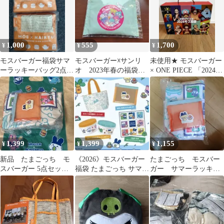
1,000
555
1,700
¥
¥
¥
モスバーガー福袋サマ
モスバーガー☓サンリ
未使用★ モスバーガー
ーラッキーバッグ2点セ
オ 2023年春の福袋
× ONE PIECE 「2024
ット
「マルシェバッグ」
モス福袋」 コラボ
「ジッパーバッグ」
1,399
1,399
1,155
¥
¥
¥
新品 たまごっち モ
《2026》モスバーガー
たまごっち モスバー
スバーガー 5点セッ
福袋 たまごっち サマー
ガー サマーラッキー
ト ラッキーサマーバ
ラッキーバッグ グッズ
バッグ 福袋
ッグ 福袋
セット