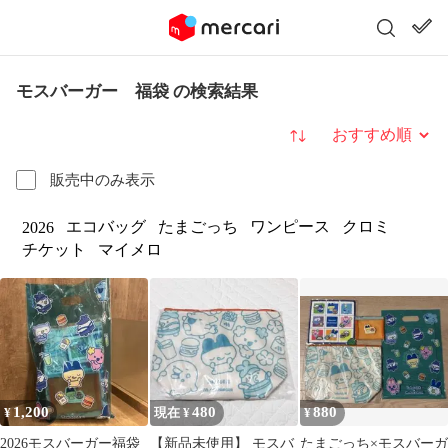
モスバーガー 福袋 の検索結果
並び替え
販売中のみ表示
エコバッグ
たまごっち
ワンピース
クロミ
2026
チケット
マイメロ
1,200
480
880
¥
現在 ¥
¥
2026モスバーガー福袋
【新品未使用】 モスバ
たまごっち×モスバーガ