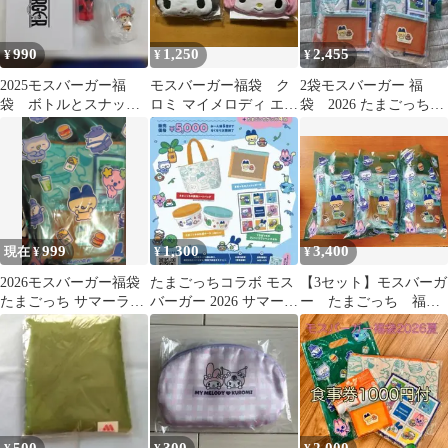
990
1,250
2,455
¥
¥
¥
2025モスバーガー福
モスバーガー福袋 ク
2袋モスバーガー 福
袋 ボトルとスナック
ロミ マイメロディ エコ
袋 2026 たまごっち
トング
バッグ 2種セット 新
食事券なしサマーラッ
品未開封
キーバック
999
1,300
3,400
現在 ¥
¥
¥
2026モスバーガー福袋
たまごっちコラボ モス
【3セット】モスバーガ
たまごっち サマーラッ
バーガー 2026 サマーラ
ー たまごっち 福
キーバッグ グッズセッ
ッキーバッグ
袋 2026サマーラッキ
ト
ーバッグ