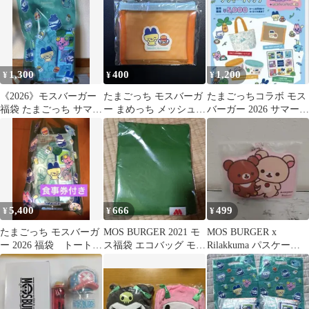
1,300
400
1,200
¥
¥
¥
《2026》モスバーガー
たまごっち モスバーガ
たまごっちコラボ モス
福袋 たまごっち サマー
ー まめっち メッシュポ
バーガー 2026 サマーラ
ラッキーバッグ グッズ
ーチ
ッキーバッグ
セット
5,400
666
499
¥
¥
¥
たまごっち モスバーガ
MOS BURGER 2021 モ
MOS BURGER x
ー 2026 福袋 トートバ
ス福袋 エコバッグ モス
Rilakkuma パスケース
ッグ、ポーチ、タオ
バーガー
2022年福袋 未使用
ル、食事券