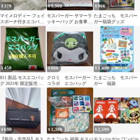
379
9,900
966
¥
¥
¥
マイメロディー フェイ
モスバーガー サマーラ
たまごっち モスバー
スポーチ付きエコバッ
ッキーバッグ お食事補
ガー福袋グッズ
グ モスバーガー 福袋
助券 500円分
2026
450
666
1,400
¥
¥
¥
811 新品 モスエコバッ
クロミ モスバーガー
たまごっち モスバー
グ 2021年 限定販売 モ
コラボ エコバッグ
ガー 福袋
スバーガー
690
1,388
2,599
¥
¥
¥
【新品・非売品】モス
たまごっち 福袋 モスバ
モスバーガー ワンピー