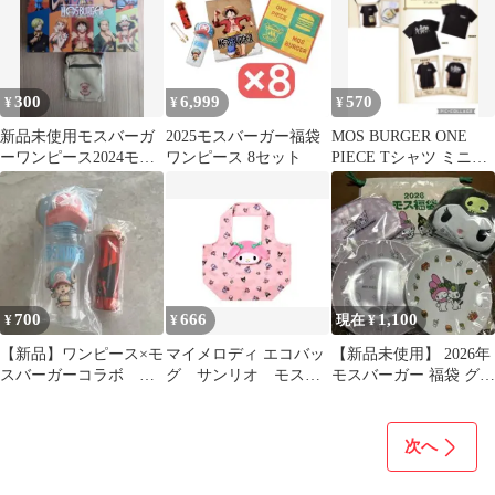
300
6,999
570
¥
¥
¥
新品未使用モスバーガ
2025モスバーガー福袋
MOS BURGER ONE
ーワンピース2024モス
ワンピース 8セット
PIECE Tシャツ ミニシ
福袋ミニショルダーバ
ョルダーバッグ
ッグベージュ
700
666
1,100
¥
¥
現在 ¥
【新品】ワンピース×モ
マイメロディ エコバッ
【新品未使用】 2026年
スバーガーコラボ 福
グ サンリオ モスバ
モスバーガー 福袋 グッ
袋 2点セット
ーガー福袋
ズ（クロミ) セット
次へ