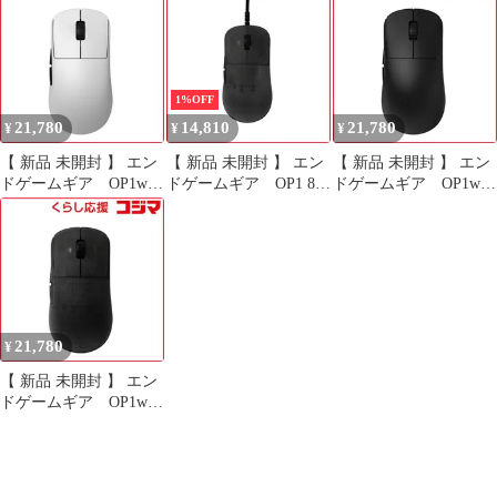
ー マウススクロール ホ
タン / USB］ ブラッ
イール エンコーダー
ク EGG-OP1-8K-V2-
5/7/9/11/13 mm (5モデ
BLK 未使用 送料無料
ル*5個) 0
1%OFF
21,780
14,810
21,780
¥
¥
¥
【 新品 未開封 】 エン
【 新品 未開封 】 エン
【 新品 未開封 】 エン
ドゲームギア OP1w
ドゲームギア OP1 8K
ドゲームギア OP1w
4K V2 ［光学式 / 有線/
v2 ［光学式 / 有線 / 6ボ
4K V2 ［光学式 / 有線/
無線(ワイヤレス) / 7ボ
タン / USB］ ダークフ
無線(ワイヤレス) / 7ボ
タン / USB］ ホワイ
ロスト EGG-OP1-8K-
タン / USB］ ブラッ
ト EGG-OP1W-4K-V2-
V2-DF 未使用 送料無料
ク EGG-OP1W-4K-V2-
WHT 未使用 送料無料
BLK 未使用 送料無料
21,780
¥
【 新品 未開封 】 エン
ドゲームギア OP1w
4K V2 ［光学式 / 有線/
無線(ワイヤレス) / 7ボ
タン / USB］ ダークフ
ロスト EGG-OP1W-