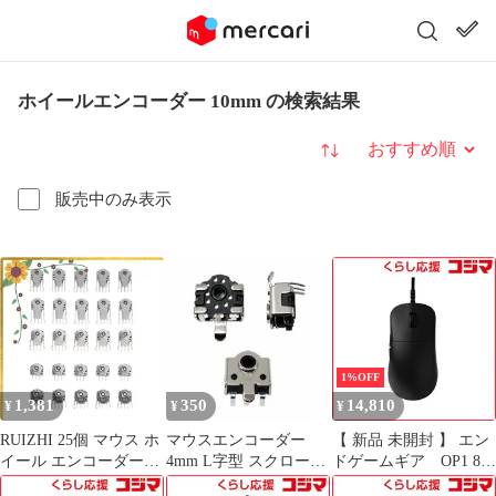
ホイールエンコーダー 10mm の検索結果
並び替え
販売中のみ表示
1%OFF
1,381
350
14,810
¥
¥
¥
RUIZHI 25個 マウス ホ
マウスエンコーダー
【 新品 未開封 】 エン
イール エンコーダース
4mm L字型 スクロール
ドゲームギア OP1 8K
イッチ 高精度デコーダ
修理部品ka10000a959
v2 ［光学式 / 有線 / 6ボ