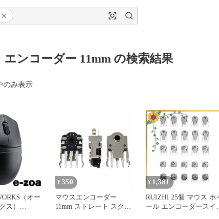
 エンコーダー 11mm の検索結果
中のみ表示
350
1,381
¥
¥
 WORKS（オー
マウスエンコーダー
RUIZHI 25個 マウス ホ
クス）
11mm ストレート スクロ
ール エンコーダースイ
Gaming Mouse
ール修理交換部品
チ 高精度デコーダー マ