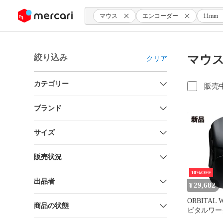
ンツにスキップ
マウス
エンコーダー
11mm
絞り込み
マウス
クリア
カテゴリー
販売
ブランド
サイズ
販売状況
10%OFF
出品者
29,682
¥
ORBITAL
商品の状態
ビタルワー
Pathfinder 