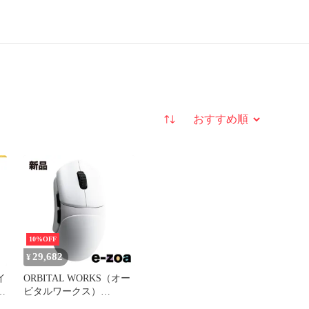
並び替え
10%OFF
29,682
¥
イ
ORBITAL WORKS（オー
ッ
ビタルワークス）
Pathfinder Gaming Mouse