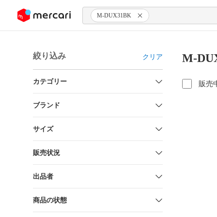
ンツにスキップ
M-DUX31BK
絞り込み
M-DU
クリア
カテゴリー
販売
ブランド
サイズ
販売状況
出品者
商品の状態