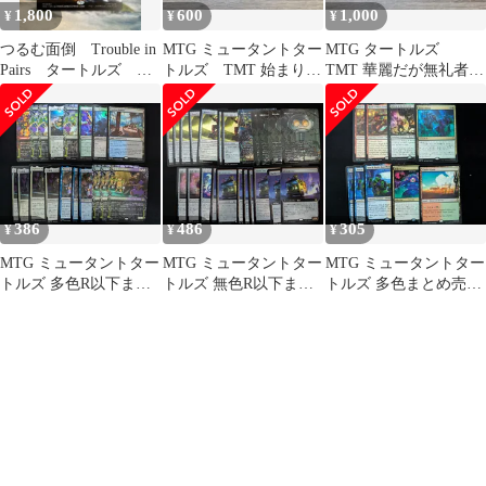
1,800
600
1,000
¥
¥
¥
つるむ面倒 Trouble in
MTG ミュータントター
MTG タートルズ
Pairs タートルズ 拡
トルズ TMT 始まりの
TMT 華麗だが無礼者
張 英 mtg
液体 英語 Foil
英語 Foil
386
486
305
¥
¥
¥
MTG ミュータントター
MTG ミュータントター
MTG ミュータントター
トルズ 多色R以下まと
トルズ 無色R以下まと
トルズ 多色まとめ売り
め 18枚
め売り 23枚
9枚