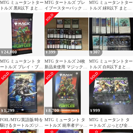
MTG ミュータントター
MTG タートルズ プレ
MTG ミュータントター
トルズ 黒R以下 まとめ
イブースターパック 日
トルズ 緑R以下 まとめ
売り 9枚
本語版 未開封セット マ
売り 7枚
ジック
24,800
399
307
¥
¥
¥
MTG ミュータント タ
MTG タートルズ 24枚
MTG ミュータントター
ートルズ プレイ・ブー
新品未使用 マジックザ
トルズ 白R以下まとめ
スターパック 英語版 x
ギャザリング
売り 16枚
36個セット
1,299
8,700
999
¥
¥
¥
FOIL/MTG/英語版/時を
MTG ミュータント タ
MTG ミュータント タ
駆けるタートルズ/ジャ
ートルズ 統率者デッキ
ートルズ ぶっとび全
パン・ショーケース
英語版 TMNT
開、ミケランジェロ