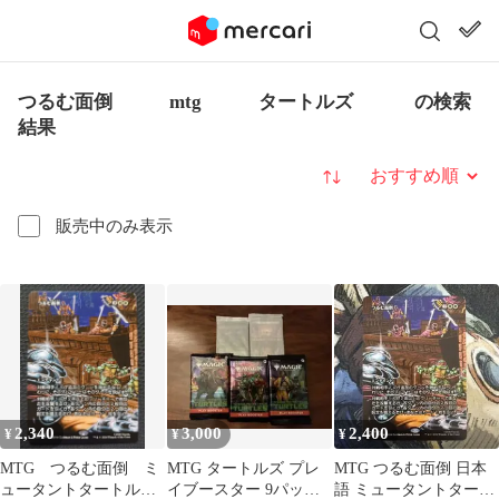
つるむ面倒 mtg タートルズ の検索
結果
並び替え
販売中のみ表示
2,340
3,000
2,400
¥
¥
¥
MTG つるむ面倒 ミ
MTG タートルズ プレ
MTG つるむ面倒 日本
ュータントタートルズ
イブースター 9パック
語 ミュータントタート