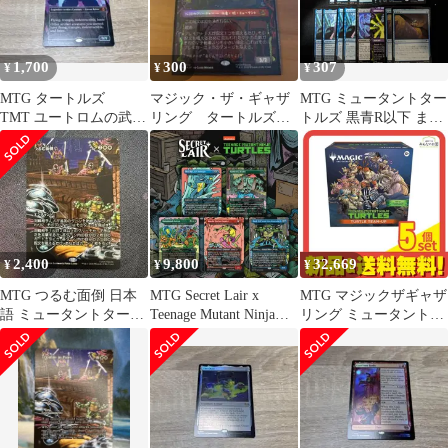
1,700
300
307
¥
¥
¥
MTG タートルズ
マジック・ザ・ギャザ
MTG ミュータントター
TMT ユートロムの武
リング タートルズ
トルズ 黒青R以下 まと
人、クランゲ ボーダ
手に負えない二人組、
め売り 16枚
ーレス 英語
トッカとラーザー
2,400
9,800
32,669
¥
¥
¥
MTG つるむ面倒 日本
MTG Secret Lair x
MTG マジックザギャザ
語 ミュータントタート
Teenage Mutant Ninja
リング ミュータントタ
ルズ
Turtles: The Mighty
ートルズ Turtle Team-
Mutanimals Non-Foil
Up 英語版 1組入 5個セ
Edition EN
ット まとめ売り