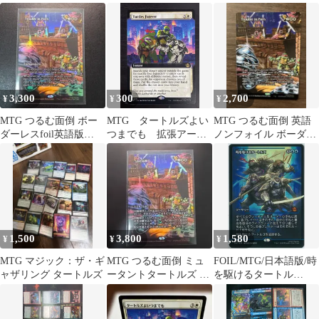
コラボ マテリアルカ
＋
ルズ
ード
3,300
300
2,700
¥
¥
¥
MTG つるむ面倒 ボー
MTG タートルズよい
MTG つるむ面倒 英語
ダーレスfoil英語版
つまでも 拡張アー
ノンフォイル ボーダー
Trouble in Pairs
ト 英語
レス
1,500
3,800
1,580
¥
¥
¥
MTG マジック：ザ・ギ
MTG つるむ面倒 ミュ
FOIL/MTG/日本語版/時
ャザリング タートルズ
ータントタートルズ 日
を駆けるタートル
本語版 foil
ズ/Turtles in Time/ジャ
パン・ショーケース/ミ
ュータント タートル