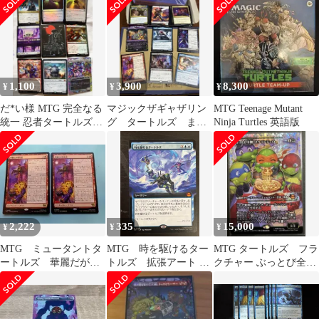
1,100
3,900
8,300
¥
¥
¥
だ*い様 MTG 完全なる
マジックザギャザリン
MTG Teenage Mutant
統一 忍者タートルズコ
グ タートルズ まと
Ninja Turtles 英語版
ラボ まとめ売
め売り
2,222
335
15,000
¥
¥
¥
MTG ミュータントタ
MTG 時を駆けるター
MTG タートルズ フラ
ートルズ 華麗だが無
トルズ 拡張アート 日
クチャー ぶっとび全
礼者 2枚 日本語
本語
開 マジックザギャザ
リング 他9枚