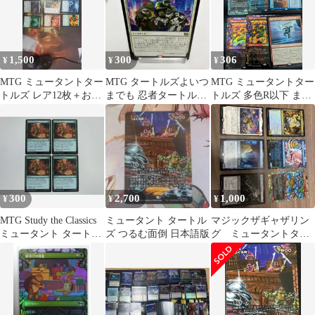
ズ/TMT0284
1,500
300
306
¥
¥
¥
MTG ミュータントター
MTG タートルズよいつ
MTG ミュータントター
トルズ レア12枚＋おま
までも 忍者タートルズ
トルズ 多色R以下 まと
け 計30枚
コラボ
め売り 6枚
300
2,700
1,000
¥
¥
¥
MTG Study the Classics
ミュータント タートル
マジックザギャザリン
ミュータント タートル
ズ つるむ面倒 日本語版
グ ミュータントター
ズ 英語 4枚セット
トルズ