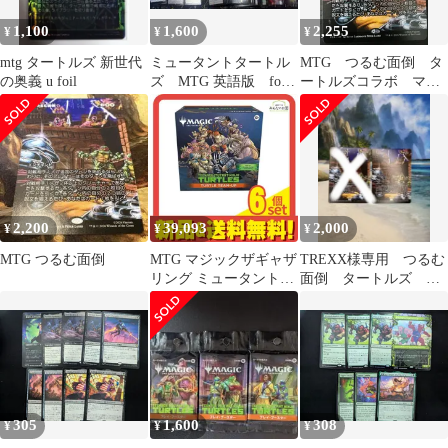
1,100
1,600
2,255
¥
¥
¥
mtg タートルズ 新世代
ミュータントタートル
MTG つるむ面倒 タ
の奥義 u foil
ズ MTG 英語版 foil
ートルズコラボ マテ
まとめ
リアルカード
2,200
39,093
2,000
¥
¥
¥
MTG つるむ面倒
MTG マジックザギャザ
TREXX様専用 つるむ
リング ミュータントタ
面倒 タートルズ 拡
ートルズ Turtle Team-
張 日mtg
Up 英語版 1組入 6個セ
ット まとめ売り
305
1,600
308
¥
¥
¥