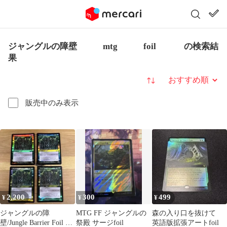
ジャングルの障壁 mtg foil の検索結
果
並び替え
販売中のみ表示
2,200
300
499
¥
¥
¥
ジャングルの障
MTG FF ジャングルの
森の入り口を抜けて
壁/Jungle Barrier Foil 英
祭殿 サージfoil
英語版拡張アートfoil