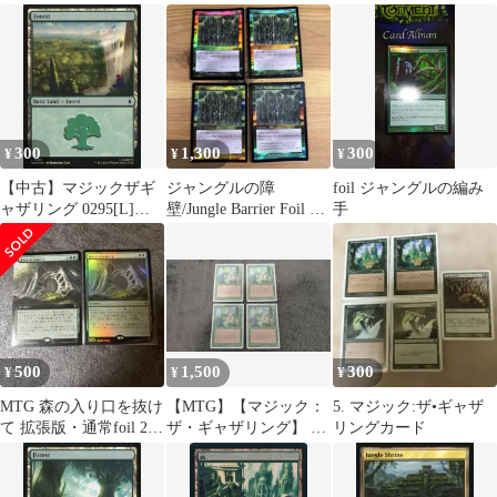
語 4枚MTG
300
1,300
300
¥
¥
¥
【中古】マジックザギ
ジャングルの障
foil ジャングルの編み
ャザリング 0295[L]：
壁/Jungle Barrier Foil 日
手
【MSH】【FOIL】
本語3 英語1
Forest/森
500
1,500
300
¥
¥
¥
MTG 森の入り口を抜け
【MTG】【マジック：
5. マジック:ザ•ギャザ
て 拡張版・通常foil 2枚
ザ・ギャザリング】 シ
リングカード
セット
ングルカード【希少】