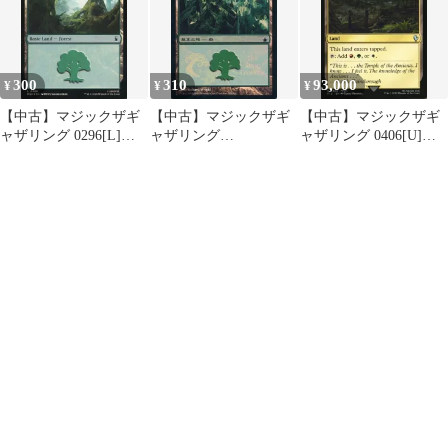
300
310
93,000
¥
¥
¥
【中古】マジックザギ
【中古】マジックザギ
【中古】マジックザギ
ャザリング 0296[L]：
ャザリング
ャザリング 0406[U]：
【MSH】【FOIL】
306/306[C]：【RAV】
【FIC】Jungle Shrine/ジ
Forest/森
【FOIL】森/Forest
ャングルの祭殿