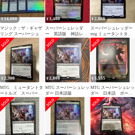
14,000
3,480
2,888
¥
¥
¥
マジック：ザ・ギャザ
スーパーシュレッダ
スーパーシュレッダー
リング スーパーシュレ
ー 英語版 神話レ
mtg ミュータントター
ッダー 日本語 Foil 4枚
ア Foil ミュータン
トルズ
トタートルズ TMT
2,300
2,888
3,555
¥
¥
¥
MTG ミュータントタ
MTG スーパーシュレッ
MTG スーパーシュレッ
ートルズ スーパーシ
ダー 日本語版
ダー 日本語 ボーダ
ュレッダー 日本語
ーレスfoil