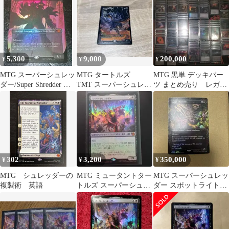
5,300
9,000
200,000
¥
¥
¥
MTG スーパーシュレッ
MTG タートルズ
MTG 黒単 デッキパー
ダー/Super Shredder ボ
TMT スーパーシュレッ
ツ まとめ売り レガシ
ーダーレスFoil
ダー ショーケース
ー モダン
英語 Foil
302
3,200
350,000
¥
¥
¥
MTG シュレッダーの
MTG ミュータントター
MTG スーパーシュレッ
複製術 英語
トルズ スーパーシュレ
ダー スポットライトプ
ッダー 日本語 通常版
ロモ foil
foil