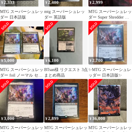
2,333
2,400
2,999
¥
¥
¥
MTG スーパーシュレッ
mtg スーパーシュレッ
MTG スーパーシュレッ
ダー 日本語版
ダー 英語版
ダー Super Shredder 日
本語 1枚
5,000
6,100
2,700
¥
¥
¥
MTG スーパーシュレッ
BTsan様 リクエスト 3点
✨MTG スーパーシュレ
ダー foil ノーマル セッ
まとめ商品
ッダー 日本語版✨
ト
3,000
2,899
36,000
¥
¥
¥
MTG スーパーシュレッ
MTG スーパーシュレッ
MTG スーパーシュレッ