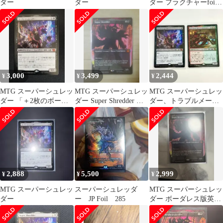
ダー
ダー
ダー フラクチャーfoil
タートルズ 日本語
3,000
3,499
2,444
¥
¥
¥
MTG スーパーシュレッ
MTG スーパーシュレッ
MTG スーパーシュレッ
ダー 「＋2枚のボーナ
ダー Super Shredder ボ
ダー、トラブルメーカ
スカード」
ーダーレス 英語版
ー ラフとマイキー
2,888
5,500
2,999
¥
¥
¥
MTG スーパーシュレッ
スーパーシュレッダ
MTG スーパーシュレッ
ダー
ー JP Foil 285
ダー ボーダレス版英語
1枚