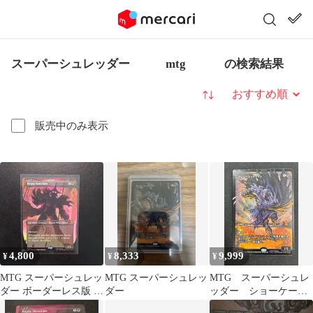
スーパーシュレッダー mtg の検索結果
並び替え
販売中のみ表示
4,800
8,333
9,999
¥
¥
¥
MTG スーパーシュレッ
MTG スーパーシュレッ
MTG スーパーシュレ
ダー ボーダーレス版 英
ダー
ッダー ショーケース
語版
foil