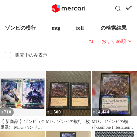
ゾンビの横行 mtg foil の検索結果
並び替え
販売中のみ表示
710
1,500
14,444
¥
¥
¥
【 新商品 】ゾンビ（金
MTG ゾンビの横行 2枚
MTG 《ゾンビの横
属風） MTG ハンドメ
行/Zombie Infestation》
イドトークン ２種 計
英語Foil