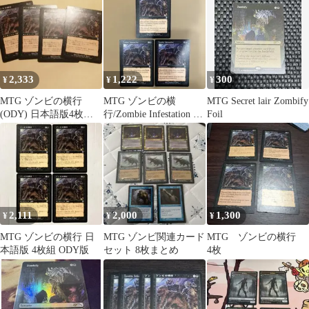
２枚
2,333
1,222
300
¥
¥
¥
MTG ゾンビの横行
MTG ゾンビの横
MTG Secret lair Zombify
(ODY) 日本語版4枚セ
行/Zombie Infestation 英
Foil
ット 表面ややキズ、汚
語3枚
れあり
2,111
2,000
1,300
¥
¥
¥
MTG ゾンビの横行 日
MTG ゾンビ関連カード
MTG ゾンビの横行
本語版 4枚組 ODY版
セット 8枚まとめ
4枚