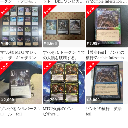
ークン （プロモ
ット DBL ゾンビカー
行/Zombie Infestation 旧
FOIL）２枚セット イ
ドのみ
枠 OD
400
6,666
7,999
¥
¥
¥
マ*ル様 MTG マジッ
すべそれ トークン 全て
【希少Foil】ゾンビの
ク：ザ・ギャザリング
の人類を破壊する。そ
横行/Zombie Infestation
ゾンビ
れらは再生できない ゾ
ODY 黒U
ンビfoil
2,000
4,200
5,000
¥
¥
¥
ゾンビ化 シルバースク
MTG/火葬のゾン
ゾンビの横行 英語
ロール foil
ビ/Pyre
foil
Zombie(INV)Foil×4