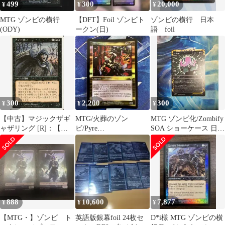
499
300
20,000
¥
¥
¥
MTG ゾンビの横行
【DFT】Foil ゾンビト
ゾンビの横行 日本
(ODY)
ークン(日)
語 foil
300
2,200
300
¥
¥
¥
【中古】マジックザギ
MTG/火葬のゾン
MTG ゾンビ化/Zombify
ャザリング [R]：【白
ビ/Pyre
SOA ショーケース 日本
枠】ゾンビ使い/Zombie
Zombie(INV)Foil
語版
Master
888
10,600
7,877
¥
¥
¥
【MTG・】ゾンビ ト
英語版銀幕foil 24枚セ
D*i様 MTG ゾンビの横