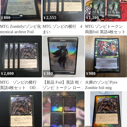
800
2,555
1,200
¥
¥
¥
MTG Zombify/ゾンビ化
MTG ゾンビの横行 4
MTG ゾンビトークン
mystical archive Foil
まい
両面foil 英語4枚セット
2,000
300
980
¥
¥
¥
MTG ゾンビの横行
【新品 Foil】英語 蛇 /
火葬のゾンビ/Pyre
英語4枚セット ODY
ゾンビ トークン ローウ
Zombie foil mtg
版
ィンの昏明 統率者 /
ECC Zombie / Snake
TOKEN