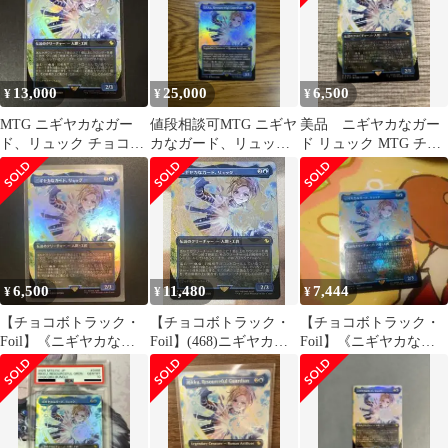
13,000
25,000
6,500
¥
¥
¥
MTG ニギヤカなガー
値段相談可MTG ニギヤ
美品 ニギヤカなガー
ド、リュック チョコボ
カなガード、リュック
ド リュック MTG チョ
トラックfoil
英語版 チョコボトラッ
コボトラック foil 日本
ク・Foil
語
6,500
11,480
7,444
¥
¥
¥
【チョコボトラック・
【チョコボトラック・
【チョコボトラック・
Foil】《ニギヤカなガ
Foil】(468)ニギヤカな
Foil】《ニギヤカなガ
ード、リュック》①
ガード、リュック
ード、リュック》