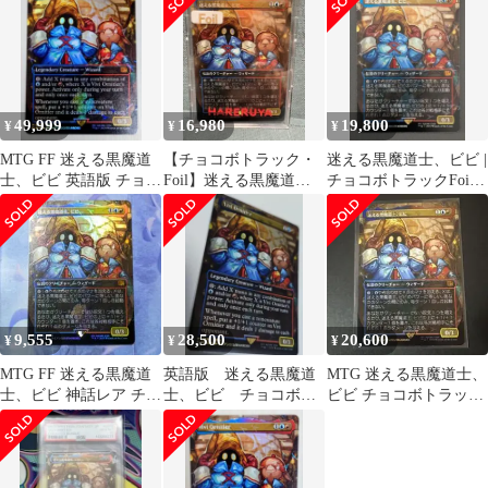
49,999
16,980
19,800
¥
¥
¥
MTG FF 迷える黒魔道
【チョコボトラック・
迷える黒魔道士、ビビ |
士、ビビ 英語版 チョコ
Foil】迷える黒魔道
チョコボトラックFoil
ボトラック
士、ビビ/Vivi Ornitier
日本語版
9,555
28,500
20,600
¥
¥
¥
MTG FF 迷える黒魔道
英語版 迷える黒魔道
MTG 迷える黒魔道士、
士、ビビ 神話レア チョ
士、ビビ チョコボバ
ビビ チョコボトラック
コボトラックfoil
ンドルfoil
Foil 日本語版