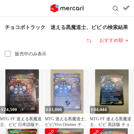
チョコボトラック 迷える黒魔道士、ビビ の検索結果
並び替え
販売中のみ表示
24,500
43,000
44,444
¥
¥
¥
MTG FF 迷える黒魔道
MTG 迷える黒魔道士、
MTG FF 迷える黒魔道
士、ビビ 日本語版チョ
ビビ/Vivi Ornitier チョ
士、ビビ 英語版 チョコ
コボトラック
コボトラック 英語
ボトラック