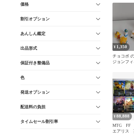
価格
割引オプション
あんしん鑑定
1,350
¥
出品形式
チョコボ 
ジョンフィギ
保証付き整備品
ョコボミニ
色
発送オプション
配送料の負担
88,888
¥
タイムセール割引率
MTG F
エアリス 