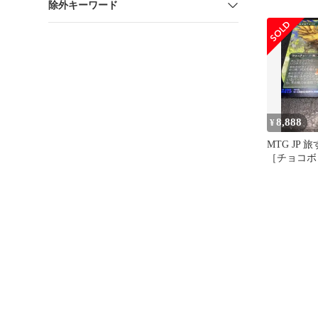
除外キーワード
ボトラック
り
8,888
¥
MTG JP
［チョコボ
FOIL］