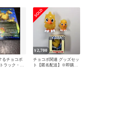
 他まとめ売
クfoil
ョコボトラック FOIL 
語版
2,700
¥
 旅するチョコボ
チョコボ関連 グッズセッ
トラック・
ト【匿名配送】※即購入
OK