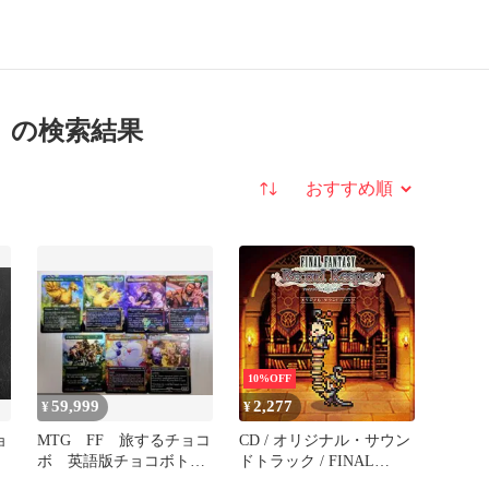
の検索結果
並び替え
10%OFF
59,999
2,277
¥
¥
ョ
MTG FF 旅するチョコ
CD / オリジナル・サウン
ボ 英語版チョコボトラ
ドトラック / FINAL
ック 他まとめ売り
FANTASY Record Keeper