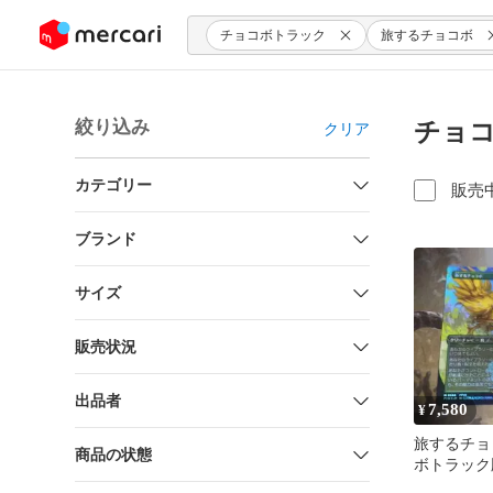
ンツにスキップ
チョコボトラック
旅するチョコボ
絞り込み
チョ
クリア
カテゴリー
販売
ブランド
サイズ
販売状況
出品者
7,580
¥
旅するチョ
商品の状態
ボトラッ
1枚