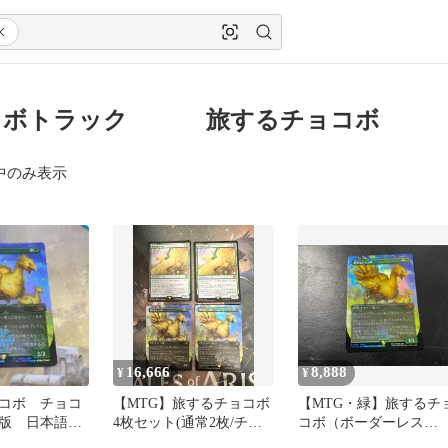
コボトラック 旅するチョコボ 
中のみ表示
16,666
8,888
¥
¥
コボ チョコ
【MTG】旅するチョコボ
【MTG・緑】旅するチ
ク版 日本語
4枚セット(通常2枚/チョ
コボ（ボーダーレス
コボトラックFoil 2枚）
FOIL） イ