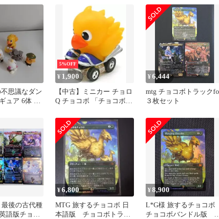
5%OFF
1,900
6,444
¥
¥
の不思議なダン
【中古】ミニカー チョロ
mtg チョコボトラックfoi
ュア 6体 チ
Q チョコボ 「チョコボレ
３枚セット
カー1個
ーシング～幻界へのロー
ド～」
6,800
8,900
¥
¥
F 最後の古代種
MTG 旅するチョコボ 日
L*G様 旅するチョコ
英語版チョコ
本語版 チョコボトラッ
チョコボバンドル版 