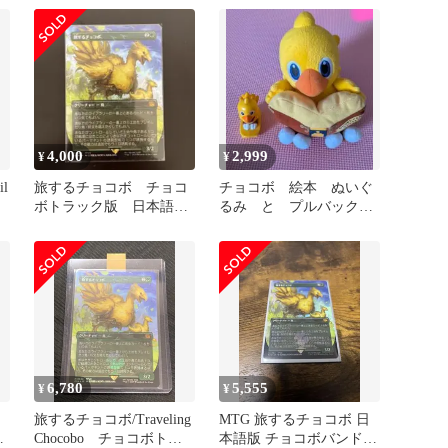
オリジナル・サウンドト
ラック
4,000
2,999
¥
¥
l
旅するチョコボ チョコ
チョコボ 絵本 ぬいぐ
ボトラック版 日本語
るみ と プルバックカ
1枚
ーの セット
6,780
5,555
¥
¥
ボ
旅するチョコボ/Traveling
MTG 旅するチョコボ 日
チ
Chocobo チョコボトラ
本語版 チョコボバンドル