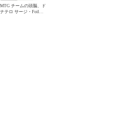
MTG チームの頭脳、ド
ナテロ サージ・Foil
(085) ボーダーレス
#UX2843