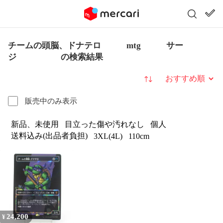
チームの頭脳、ドナテロ mtg サー
ジ の検索結果
並び替え
販売中のみ表示
新品、未使用
目立った傷や汚れなし
個人
送料込み(出品者負担)
3XL(4L)
110cm
24,200
¥